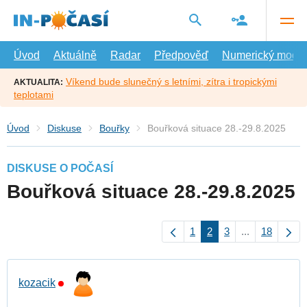
Přejít
na
hlavní
obsah
Úvod
Aktuálně
Radar
Předpověď
Numerický model
Víkend bude slunečný s letními, zítra i tropickými
AKTUALITA:
teplotami
Úvod
Diskuse
Bouřky
Bouřková situace 28.-29.8.2025
DISKUSE O POČASÍ
Bouřková situace 28.-29.8.2025
1
2
3
...
18
kozacik