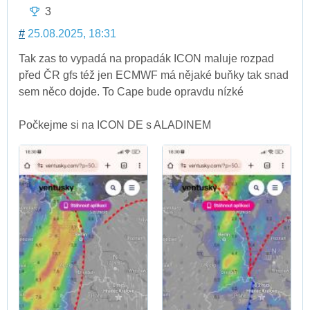
3
#
25.08.2025, 18:31
Tak zas to vypadá na propadák ICON maluje rozpad
před ČR gfs též jen ECMWF má nějaké buňky tak snad
sem něco dojde. To Cape bude opravdu nízké
Počkejme si na ICON DE s ALADINEM