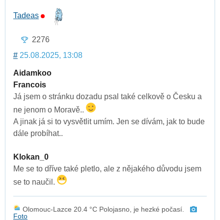
Tadeas
2276
#
25.08.2025, 13:08
Aidamkoo
Francois
Já jsem o stránku dozadu psal také celkově o Česku a
ne jenom o Moravě..
A jinak já si to vysvětlit umím. Jen se dívám, jak to bude
dále probíhat..
Klokan_0
Me se to dříve také pletlo, ale z nějakého důvodu jsem
se to naučil.
Olomouc-Lazce 20.4 °C Polojasno, je hezké počasí.
Foto