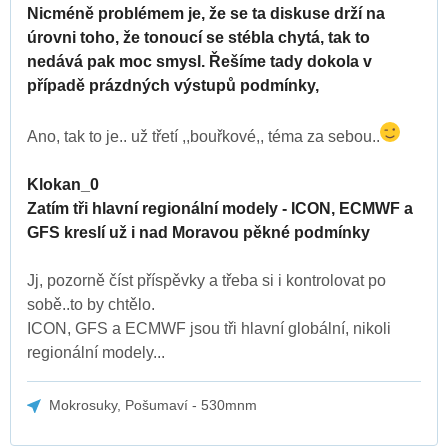
Nicméně problémem je, že se ta diskuse drží na
úrovni toho, že tonoucí se stébla chytá, tak to
nedává pak moc smysl. Řešíme tady dokola v
případě prázdných výstupů podmínky,
Ano, tak to je.. už třetí ,,bouřkové,, téma za sebou..
Klokan_0
Zatím tři hlavní regionální modely - ICON, ECMWF a
GFS kreslí už i nad Moravou pěkné podmínky
Jj, pozorně číst příspěvky a třeba si i kontrolovat po
sobě..to by chtělo.
ICON, GFS a ECMWF jsou tři hlavní globální, nikoli
regionální modely...
Mokrosuky, Pošumaví - 530mnm