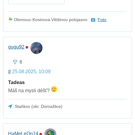
Olomouc-Kosinova Většinou polojasno
Foto
gugu92
6
#
25.08.2025, 10:09
Tadeas
Máš na mysli déšť?
Staňkov (okr. Domažlice)
HaMeLeOn14