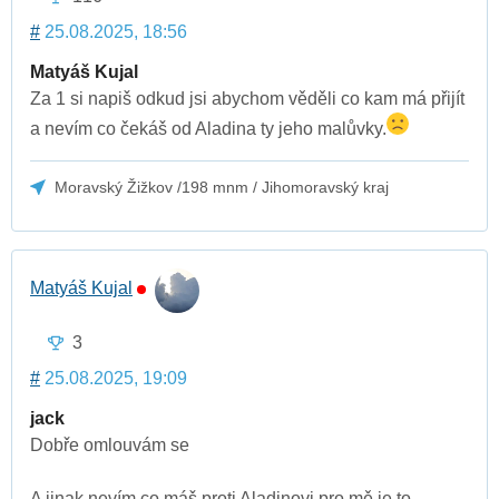
#
25.08.2025, 18:56
Matyáš Kujal
Za 1 si napiš odkud jsi abychom věděli co kam má přijít
a nevím co čekáš od Aladina ty jeho malůvky.
Moravský Žižkov /198 mnm / Jihomoravský kraj
Matyáš Kujal
3
#
25.08.2025, 19:09
jack
Dobře omlouvám se
A jinak nevím co máš proti Aladinovi pro mě je to