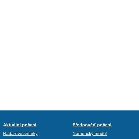
Aktuální počasí
Předpověď počasí
Radarové snímky
Numerický model