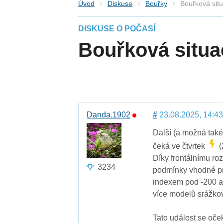
Úvod
Diskuse
Bouřky
Bouřková sit
DISKUSE O POČASÍ
Bouřková situa
Danda.1902
#
23.08.2025, 14:43
Další (a možná také
čeká ve čtvrtek
(
Díky frontálnímu ro
3234
podmínky vhodné pro
indexem pod -200 a
více modelů srážko
Tato událost se oče