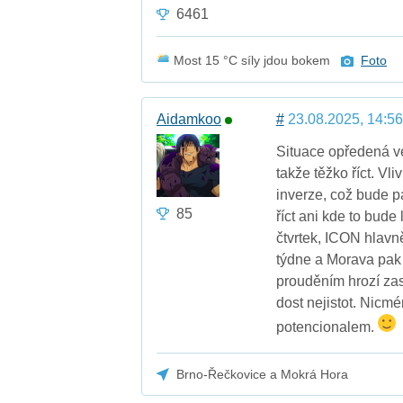
6461
Most 15 °C síly jdou bokem
Foto
Aidamkoo
#
23.08.2025, 14:56
Situace opředená ve
takže těžko říct. Vl
inverze, což bude p
85
říct ani kde to bud
čtvrtek, ICON hlavn
týdne a Morava pak
prouděním hrozí zas
dost nejistot. Nicm
potencionalem.
Brno-Řečkovice a Mokrá Hora