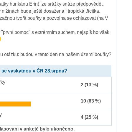
tatky hurikánu Erin) lze srážky snáze předpovědět.
nížinách bude ještě dosažena i tropická třicítka,
 začnou tvořit bouřky a pozvolna se ochlazovat (na V
í "první pomoc" s extrémním suchem, nejspíš ho však
u otázku: budou v tento den na našem území bouřky?
 se vyskytnou v ČR 28.srpna?
řky
2 (13 %)
10 (63 %)
y
4 (25 %)
lasování v anketě bylo ukončeno.