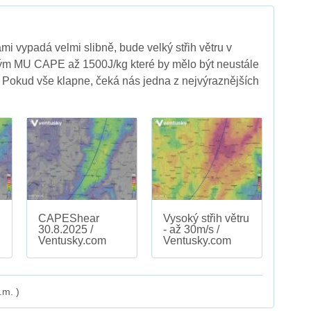
mi vypadá velmi slibně, bude velký střih větru v
ým MU CAPE až 1500J/kg které by mělo být neustále
 Pokud vše klapne, čeká nás jedna z nejvýraznějších
CAPEShear
Vysoký střih větru
30.8.2025 /
- až 30m/s /
Ventusky.com
Ventusky.com
.m. )