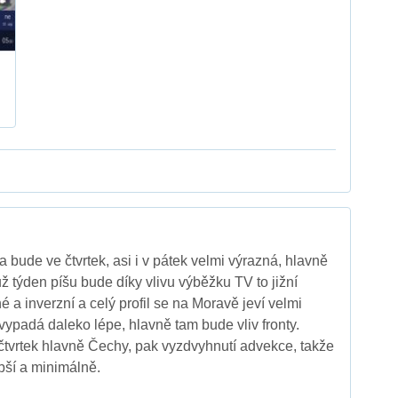
a bude ve čtvrtek, asi i v pátek velmi výrazná, hlavně
ž týden píšu bude díky vlivu výběžku TV to jižní
 a inverzní a celý profil se na Moravě jeví velmi
ypadá daleko lépe, hlavně tam bude vliv fronty.
čtvrtek hlavně Čechy, pak vyzdvyhnutí advekce, takže
bší a minimálně.