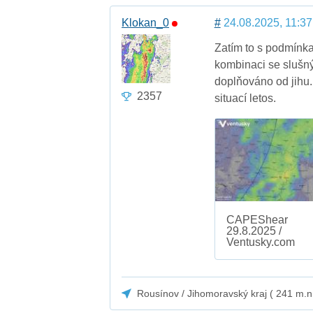
Klokan_0
#
24.08.2025, 11:37
Zatím to s podmínka
kombinaci se slušn
doplňováno od jihu.
2357
situací letos.
CAPEShear
29.8.2025 /
Ventusky.com
Rousínov / Jihomoravský kraj ( 241 m.n