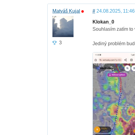
Matyáš Kujal
#
24.08.2025, 11:46
Klokan_0
Souhlasím zatím to 
3
Jediný problém bude