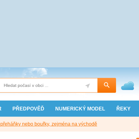
R
PŘEDPOVĚĎ
NUMERICKÝ
MODEL
ŘEKY
y přeháňky nebo bouřky, zejména na východě