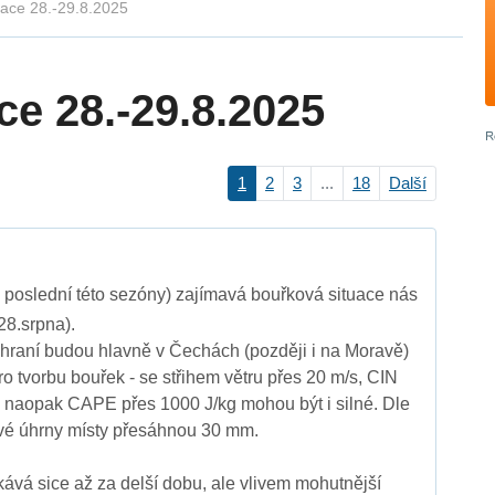
uace 28.-29.8.2025
ce 28.-29.8.2025
1
2
3
...
18
Další
 poslední této sezóny) zajímavá bouřková situace nás
28.srpna).
zhraní budou hlavně v Čechách (později i na Moravě)
 tvorbu bouřek - se střihem větru přes 20 m/s, CIN
 naopak CAPE přes 1000 J/kg mohou být i silné. Dle
vé úhrny místy přesáhnou 30 mm.
kává sice až za delší dobu, ale vlivem mohutnější