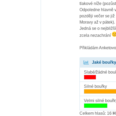
tlakové níže (pozůs
Odpoledne hlavně v 
později večer se již
Moravy až v pátek).
Jedná se o nejbližš
zcela nezachrání
Přikládám Anketovo
Jaké bouřky
Slabé/žádné bou
Silné bouřky
Velmi silné bouřk
Celkem hlasů: 16
H