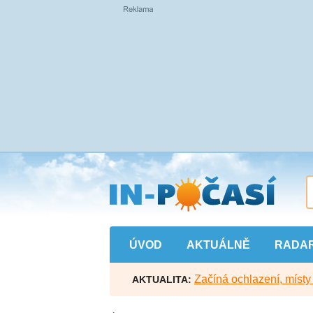
Přejít
na
hlavní
obsah
ÚVOD
AKTUÁLNĚ
RADA
Začíná ochlazení, míst
AKTUALITA: