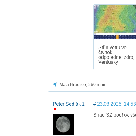
Střih větru ve
čtvrtek
odpoledne; zdroj:
Ventusky
Malá Hraštice, 360 mnm.
Peter Sedlák 1
#
23.08.2025, 14:53
Snad SZ bouřky, všu