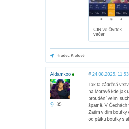
CIN ve čtvrtek
večer
Hradec Králové
Aidamkoo
#
24.08.2025, 11:53
Tak ta zádržná vrstv
na Moravě kde jak u
proudění velmi suché
85
špatně. V Čechách v
Zatím vidím bouřky 
od pátku bouřky sla