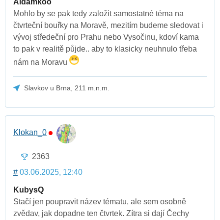
Aidamkoo
Mohlo by se pak tedy založit samostatné téma na
čtvrteční bouřky na Moravě, mezitím budeme sledovat i
vývoj středeční pro Prahu nebo Vysočinu, kdoví kama
to pak v realitě půjde.. aby to klasicky neuhnulo třeba
nám na Moravu
Slavkov u Brna, 211 m.n.m.
Klokan_0
2363
#
03.06.2025, 12:40
KubysQ
Stačí jen poupravit název tématu, ale sem osobně
zvědav, jak dopadne ten čtvrtek. Zítra si dají Čechy