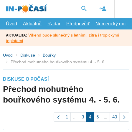
Přejít
na
hlavní
obsah
Úvod
Aktuálně
Radar
Předpověď
Numerický model
Víkend bude slunečný s letními, zítra i tropickými
AKTUALITA:
teplotami
Úvod
Diskuse
Bouřky
Přechod mohutného bouřkového systému 4. - 5. 6.
DISKUSE O POČASÍ
Přechod mohutného
bouřkového systému 4. - 5. 6.
1
...
3
4
5
...
40