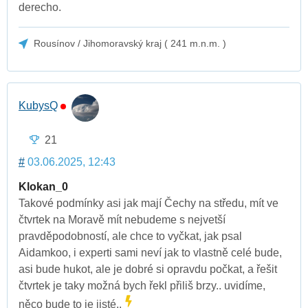
derecho.
Rousínov / Jihomoravský kraj ( 241 m.n.m. )
KubysQ
21
#
03.06.2025, 12:43
Klokan_0
Takové podmínky asi jak mají Čechy na středu, mít ve
čtvrtek na Moravě mít nebudeme s nejvetší
pravděpodobností, ale chce to vyčkat, jak psal
Aidamkoo, i experti sami neví jak to vlastně celé bude,
asi bude hukot, ale je dobré si opravdu počkat, a řešit
čtvrtek je taky možná bych řekl přiliš brzy.. uvidíme,
něco bude to je jisté..