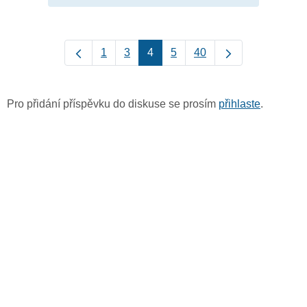
1
3
4
5
40
Pro přidání příspěvku do diskuse se prosím
přihlaste
.