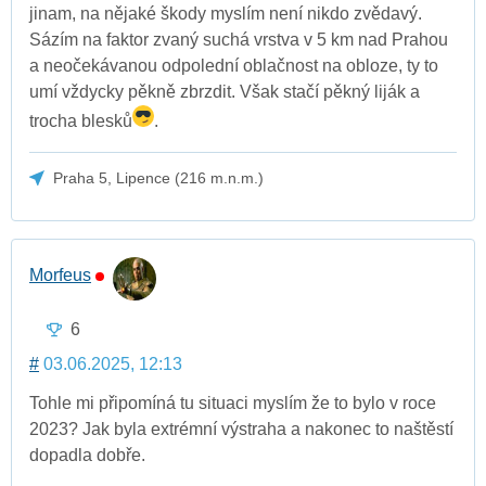
jinam, na nějaké škody myslím není nikdo zvědavý.
Sázím na faktor zvaný suchá vrstva v 5 km nad Prahou
a neočekávanou odpolední oblačnost na obloze, ty to
umí vždycky pěkně zbrzdit. Však stačí pěkný liják a
trocha blesků
.
Praha 5, Lipence (216 m.n.m.)
Morfeus
6
#
03.06.2025, 12:13
Tohle mi připomíná tu situaci myslím že to bylo v roce
2023? Jak byla extrémní výstraha a nakonec to naštěstí
dopadla dobře.