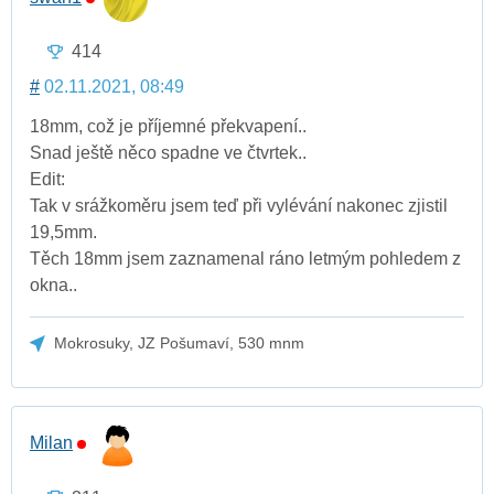
414
#
02.11.2021, 08:49
18mm, což je příjemné překvapení..
Snad ještě něco spadne ve čtvrtek..
Edit:
Tak v srážkoměru jsem teď při vylévání nakonec zjistil
19,5mm.
Těch 18mm jsem zaznamenal ráno letmým pohledem z
okna..
Mokrosuky, JZ Pošumaví, 530 mnm
Milan