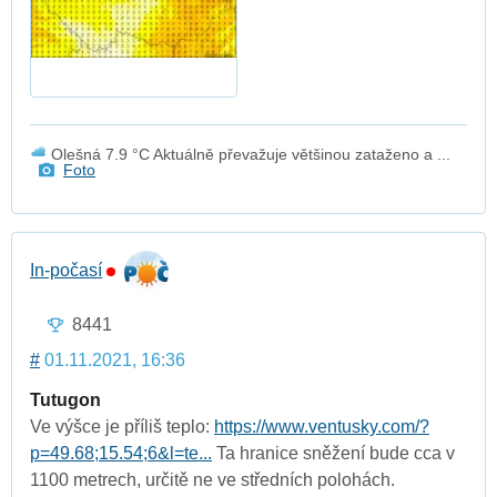
Olešná 7.9 °C Aktuálně převažuje většinou zataženo a ...
Foto
In-počasí
8441
#
01.11.2021, 16:36
Tutugon
Ve výšce je příliš teplo:
https://www.ventusky.com/?
p=49.68;15.54;6&l=te...
Ta hranice sněžení bude cca v
1100 metrech, určitě ne ve středních polohách.