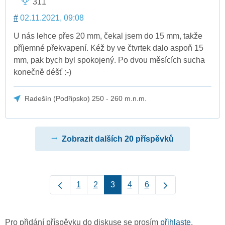
311
#
02.11.2021, 09:08
U nás lehce přes 20 mm, čekal jsem do 15 mm, takže
příjemné překvapení. Kéž by ve čtvrtek dalo aspoň 15
mm, pak bych byl spokojený. Po dvou měsících sucha
konečně déšť :-)
Radešín (Podřipsko) 250 - 260 m.n.m.
Zobrazit dalších 20 příspěvků
1
2
3
4
6
Pro přidání příspěvku do diskuse se prosím
přihlaste
.