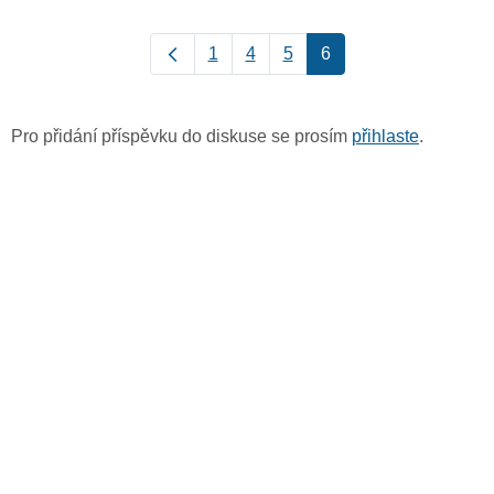
1
4
5
6
Pro přidání příspěvku do diskuse se prosím
přihlaste
.