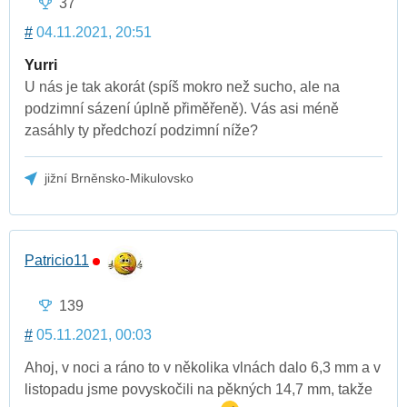
37
#
04.11.2021, 20:51
Yurri
U nás je tak akorát (spíš mokro než sucho, ale na
podzimní sázení úplně přiměřeně). Vás asi méně
zasáhly ty předchozí podzimní níže?
jižní Brněnsko-Mikulovsko
Patricio11
139
#
05.11.2021, 00:03
Ahoj, v noci a ráno to v několika vlnách dalo 6,3 mm a v
listopadu jsme povyskočili na pěkných 14,7 mm, takže