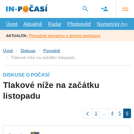
Přejít
na
hlavní
obsah
Úvod
Aktuálně
Radar
Předpověď
Numerický model
Převážně slunečno s letními teplotami
AKTUALITA:
Úvod
Diskuse
Povodně
Tlakové níže na začátku listopadu
DISKUSE O POČASÍ
Tlakové níže na začátku
listopadu
1
...
4
5
6