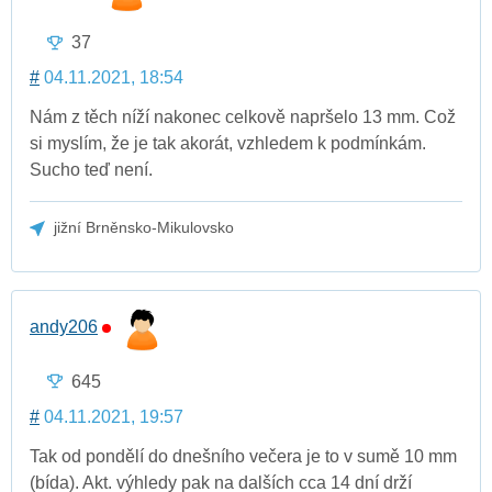
37
#
04.11.2021, 18:54
Nám z těch níží nakonec celkově napršelo 13 mm. Což
si myslím, že je tak akorát, vzhledem k podmínkám.
Sucho teď není.
jižní Brněnsko-Mikulovsko
andy206
645
#
04.11.2021, 19:57
Tak od pondělí do dnešního večera je to v sumě 10 mm
(bída). Akt. výhledy pak na dalších cca 14 dní drží