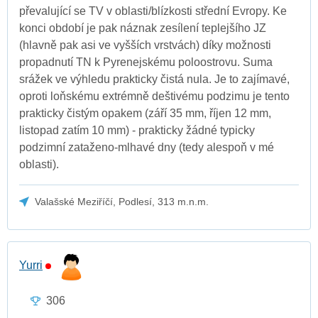
převalující se TV v oblasti/blízkosti střední Evropy. Ke
konci období je pak náznak zesílení teplejšího JZ
(hlavně pak asi ve vyšších vrstvách) díky možnosti
propadnutí TN k Pyrenejskému poloostrovu. Suma
srážek ve výhledu prakticky čistá nula. Je to zajímavé,
oproti loňskému extrémně deštivému podzimu je tento
prakticky čistým opakem (září 35 mm, říjen 12 mm,
listopad zatím 10 mm) - prakticky žádné typicky
podzimní zataženo-mlhavé dny (tedy alespoň v mé
oblasti).
Valašské Meziříčí, Podlesí, 313 m.n.m.
Yurri
306