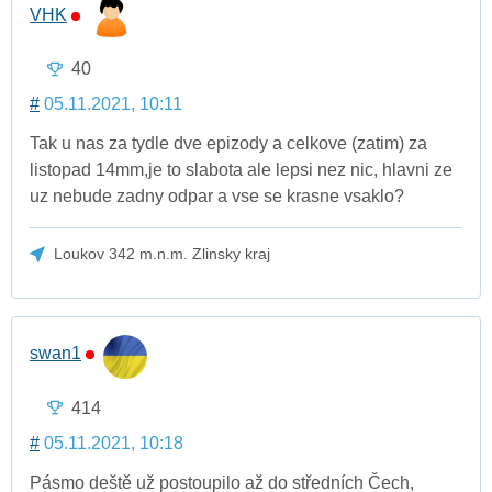
VHK
40
#
05.11.2021, 10:11
Tak u nas za tydle dve epizody a celkove (zatim) za
listopad 14mm,je to slabota ale lepsi nez nic, hlavni ze
uz nebude zadny odpar a vse se krasne vsaklo?
Loukov 342 m.n.m. Zlinsky kraj
swan1
414
#
05.11.2021, 10:18
Pásmo deště už postoupilo až do středních Čech,