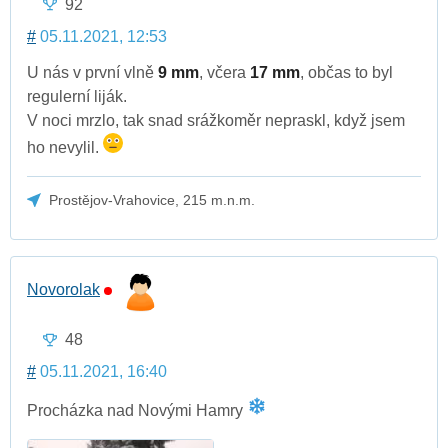
92
#
05.11.2021, 12:53
U nás v první vlně
9 mm
, včera
17 mm
, občas to byl
regulerní liják.
V noci mrzlo, tak snad srážkoměr nepraskl, když jsem
ho nevylil.
Prostějov-Vrahovice, 215 m.n.m.
Novorolak
48
#
05.11.2021, 16:40
Procházka nad Novými Hamry