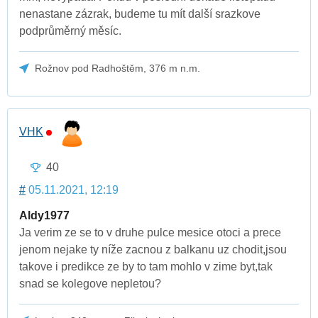
nenastane zázrak, budeme tu mít další srazkove
podprůměrný měsíc.
Rožnov pod Radhoštěm, 376 m n.m.
VHK
40
#
05.11.2021, 12:19
Aldy1977
Ja verim ze se to v druhe pulce mesice otoci a prece
jenom nejake ty níže zacnou z balkanu uz chodit,jsou
takove i predikce ze by to tam mohlo v zime byt,tak
snad se kolegove nepletou?