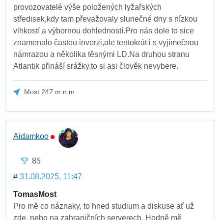
provozovatelé výše položených lyžařských
středisek,kdy tam převažovaly slunečné dny s nízkou
vlhkostí a výbornou dohledností.Pro nás dole to sice
znamenalo častou inverzi,ale tentokrát i s vyjímečnou
námrazou a několika těsnými LD.Na druhou stranu
Atlantik přináší srážky,to si asi člověk nevybere.
Most 247 m n.m.
Aidamkoo
85
#
31.08.2025, 11:47
TomasMost
Pro mě co náznaky, to hned studium a diskuse ať už
zde, nebo na zahraničních serverech. Hodně mě