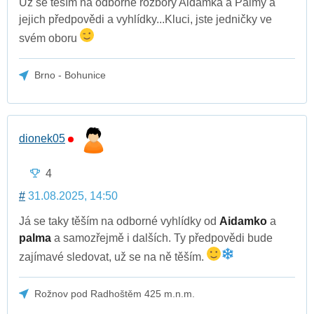
Už se těším na odborné rozbory Aidamka a Palmy a
jejich předpovědi a vyhlídky...Kluci, jste jedničky ve
svém oboru
Brno - Bohunice
dionek05
4
#
31.08.2025, 14:50
Já se taky těším na odborné vyhlídky od
Aidamko
a
palma
a samozřejmě i dalších. Ty předpovědi bude
zajímavé sledovat, už se na ně těším.
Rožnov pod Radhoštěm 425 m.n.m.