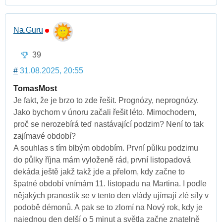
Na.Guru
39
#
31.08.2025, 20:55
TomasMost
Je fakt, že je brzo to zde řešit. Prognózy, neprognózy.
Jako bychom v únoru začali řešit léto. Mimochodem,
proč se nerozebírá teď nastávající podzim? Není to tak
zajímavé období?
A souhlas s tím blbým obdobím. První půlku podzimu
do půlky října mám vyloženě rád, první listopadová
dekáda ještě jakž takž jde a přelom, kdy začne to
špatné období vnímám 11. listopadu na Martina. I podle
nějakých pranostik se v tento den vlády ujímají zlé síly v
podobě démonů. A pak se to zlomí na Nový rok, kdy je
najednou den delší o 5 minut a světla začne znatelně