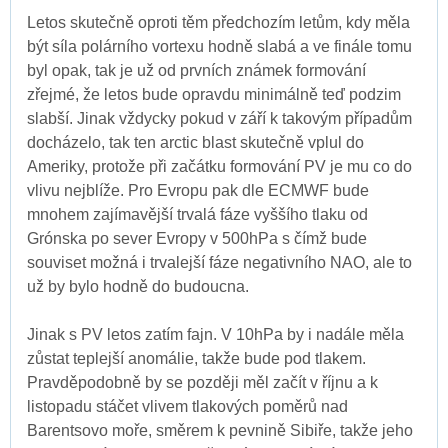
Letos skutečně oproti těm předchozím letům, kdy měla
být síla polárního vortexu hodně slabá a ve finále tomu
byl opak, tak je už od prvních známek formování
zřejmé, že letos bude opravdu minimálně teď podzim
slabší. Jinak vždycky pokud v září k takovým případům
docházelo, tak ten arctic blast skutečně vplul do
Ameriky, protože při začátku formování PV je mu co do
vlivu nejblíže. Pro Evropu pak dle ECMWF bude
mnohem zajímavější trvalá fáze vyššího tlaku od
Grónska po sever Evropy v 500hPa s čímž bude
souviset možná i trvalejší fáze negativního NAO, ale to
už by bylo hodně do budoucna.
Jinak s PV letos zatím fajn. V 10hPa by i nadále měla
zůstat teplejší anomálie, takže bude pod tlakem.
Pravděpodobně by se později měl začít v říjnu a k
listopadu stáčet vlivem tlakových poměrů nad
Barentsovo moře, směrem k pevnině Sibiře, takže jeho