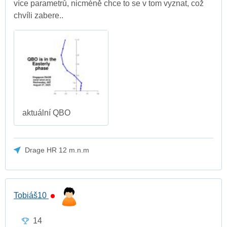
více parametrů, nicméně chce to se v tom vyznat, což
chvíli zabere..
aktuální QBO
Drage HR 12 m.n.m
Tobiáš10
14