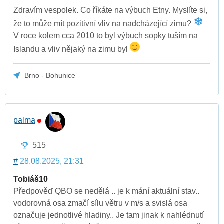
Zdravím vespolek. Co říkáte na výbuch Etny. Myslíte si,
že to může mít pozitivní vliv na nadcházející zimu?
V roce kolem cca 2010 to byl výbuch sopky tuším na
Islandu a vliv nějaký na zimu byl
Brno - Bohunice
palma
515
#
28.08.2025, 21:31
Tobiáš10
Předpověď QBO se nedělá .. je k mání aktuální stav..
vodorovná osa zmačí sílu větru v m/s a svislá osa
označuje jednotlivé hladiny.. Je tam jinak k nahlédnutí