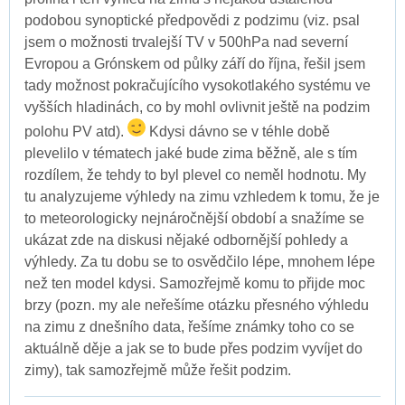
podobou synoptické předpovědi z podzimu (viz. psal
jsem o možnosti trvalejší TV v 500hPa nad severní
Evropou a Grónskem od půlky září do října, řešil jsem
tady možnost pokračujícího vysokotlakého systému ve
vyšších hladinách, co by mohl ovlivnit ještě na podzim
polohu PV atd).
Kdysi dávno se v téhle době
plevelilo v tématech jaké bude zima běžně, ale s tím
rozdílem, že tehdy to byl plevel co neměl hodnotu. My
tu analyzujeme výhledy na zimu vzhledem k tomu, že je
to meteorologicky nejnáročnější období a snažíme se
ukázat zde na diskusi nějaké odbornější pohledy a
výhledy. Za tu dobu se to osvědčilo lépe, mnohem lépe
než ten model kdysi. Samozřejmě komu to přijde moc
brzy (pozn. my ale neřešíme otázku přesného výhledu
na zimu z dnešního data, řešíme známky toho co se
aktuálně děje a jak se to bude přes podzim vyvíjet do
zimy), tak samozřejmě může řešit podzim.