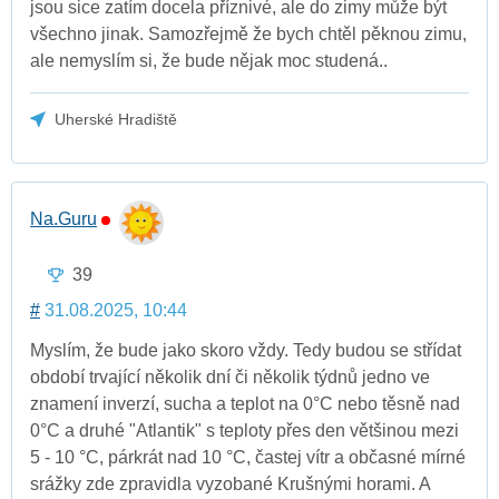
jsou sice zatím docela příznivé, ale do zimy může být
všechno jinak. Samozřejmě že bych chtěl pěknou zimu,
ale nemyslím si, že bude nějak moc studená..
Uherské Hradiště
Na.Guru
39
#
31.08.2025, 10:44
Myslím, že bude jako skoro vždy. Tedy budou se střídat
období trvající několik dní či několik týdnů jedno ve
znamení inverzí, sucha a teplot na 0°C nebo těsně nad
0°C a druhé "Atlantik" s teploty přes den většinou mezi
5 - 10 °C, párkrát nad 10 °C, častej vítr a občasné mírné
srážky zde zpravidla vyzobané Krušnými horami. A