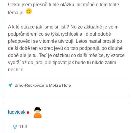
Čekal jsem přesně tuhle otázku, nicméně o tom tohle
téma je.
A k té otázce jak jsme si jistí? No že aktuálně je velmi
podprůměrem co se týká rychlosti a i dlouhodobé
předpovědi se v tomhle utvrzují. Letos nastal prostě po
delší době ten vzorec jevů co toto podporují, po dlouhé
době ale je tu. Teď je otázkou co další měsíce, ty vzorce
vydrží až do jara, ale tipovat jak bude tu nikdo zatím
nechce.
Brno-Řečkovice a Mokrá Hora
ludvicek
163