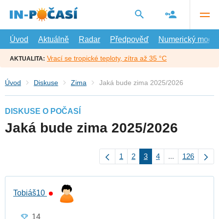
Přejít
na
hlavní
obsah
Úvod
Aktuálně
Radar
Předpověď
Numerický model
Vrací se tropické teploty, zítra až 35 °C
AKTUALITA:
Úvod
Diskuse
Zima
Jaká bude zima 2025/2026
DISKUSE O POČASÍ
Jaká bude zima 2025/2026
1
2
3
4
...
126
Tobiáš10
14