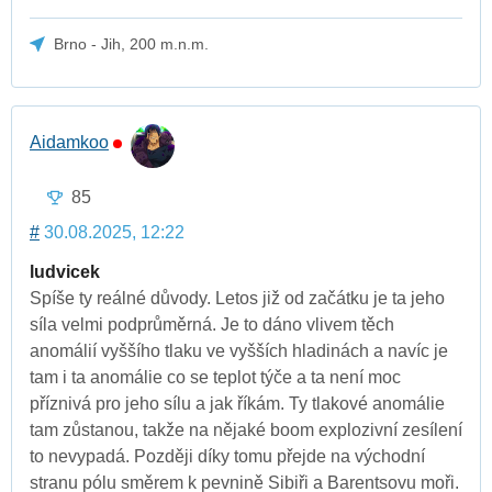
Brno - Jih, 200 m.n.m.
Aidamkoo
85
#
30.08.2025, 12:22
ludvicek
Spíše ty reálné důvody. Letos již od začátku je ta jeho
síla velmi podprůměrná. Je to dáno vlivem těch
anomálií vyššího tlaku ve vyšších hladinách a navíc je
tam i ta anomálie co se teplot týče a ta není moc
příznivá pro jeho sílu a jak říkám. Ty tlakové anomálie
tam zůstanou, takže na nějaké boom explozivní zesílení
to nevypadá. Později díky tomu přejde na východní
stranu pólu směrem k pevnině Sibiři a Barentsovu moři.