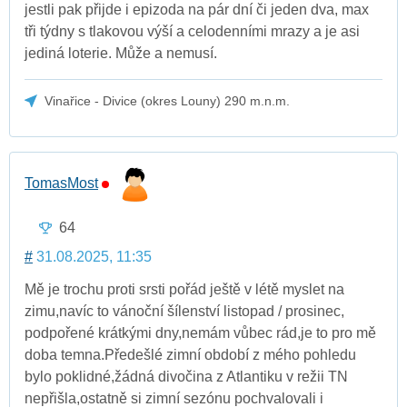
jestli pak přijde i epizoda na pár dní či jeden dva, max
tři týdny s tlakovou výší a celodenními mrazy a je asi
jediná loterie. Může a nemusí.
Vinařice - Divice (okres Louny) 290 m.n.m.
TomasMost
64
#
31.08.2025, 11:35
Mě je trochu proti srsti pořád ještě v létě myslet na
zimu,navíc to vánoční šílenství listopad / prosinec,
podpořené krátkými dny,nemám vůbec rád,je to pro mě
doba temna.Předešlé zimní období z mého pohledu
bylo poklidné,žádná divočina z Atlantiku v režii TN
nepřišla,ostatně si zimní sezónu pochvalovali i