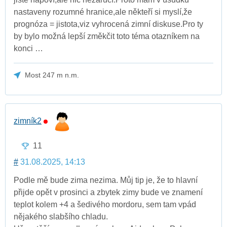
nastaveny rozumné hranice,ale někteří si myslí,že
prognóza = jistota,viz vyhrocená zimní diskuse.Pro ty
by bylo možná lepší změkčit toto téma otazníkem na
konci …
Most 247 m n.m.
zimník2
11
#
31.08.2025, 14:13
Podle mě bude zima nezima. Můj tip je, že to hlavní
přijde opět v prosinci a zbytek zimy bude ve znamení
teplot kolem +4 a šedivého mordoru, sem tam vpád
nějakého slabšího chladu.