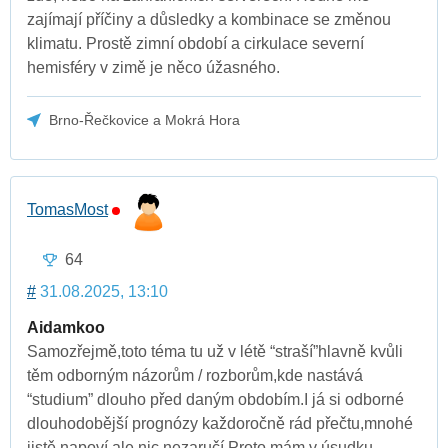
zajímají příčiny a důsledky a kombinace se změnou
klimatu. Prostě zimní období a cirkulace severní
hemisféry v zimě je něco úžasného.
Brno-Řečkovice a Mokrá Hora
TomasMost
64
#
31.08.2025, 13:10
Aidamkoo
Samozřejmě,toto téma tu už v létě “straší”hlavně kvůli
těm odborným názorům / rozborům,kde nastává
“studium” dlouho před daným obdobím.I já si odborné
dlouhodobější prognózy každoročně rád přečtu,mnohé
jistě napoví,ale nic nezaručí.Proto mám v úsudku