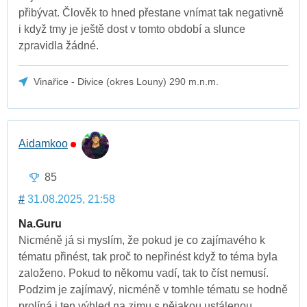
přibývat. Člověk to hned přestane vnímat tak negativně
i když tmy je ještě dost v tomto období a slunce
zpravidla žádné.
Vinařice - Divice (okres Louny) 290 m.n.m.
Aidamkoo
85
#
31.08.2025, 21:58
Na.Guru
Nicméně já si myslím, že pokud je co zajímavého k
tématu přinést, tak proč to nepřinést když to téma byla
založeno. Pokud to někomu vadí, tak to číst nemusí.
Podzim je zajímavý, nicméně v tomhle tématu se hodně
prolíná i ten výhled na zimu s nějakou ustálenou