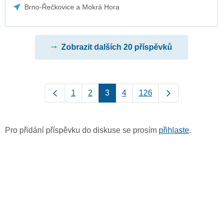
Brno-Řečkovice a Mokrá Hora
Zobrazit dalších 20 příspěvků
1
2
3
4
126
Pro přidání příspěvku do diskuse se prosím
přihlaste
.