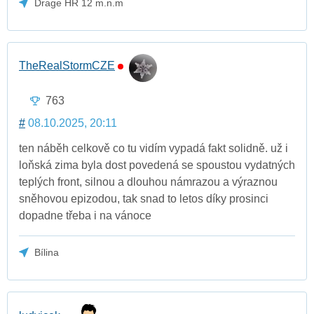
Drage HR 12 m.n.m
TheRealStormCZE
763
#
08.10.2025, 20:11
ten náběh celkově co tu vidím vypadá fakt solidně. už i
loňská zima byla dost povedená se spoustou vydatných
teplých front, silnou a dlouhou námrazou a výraznou
sněhovou epizodou, tak snad to letos díky prosinci
dopadne třeba i na vánoce
Bílina