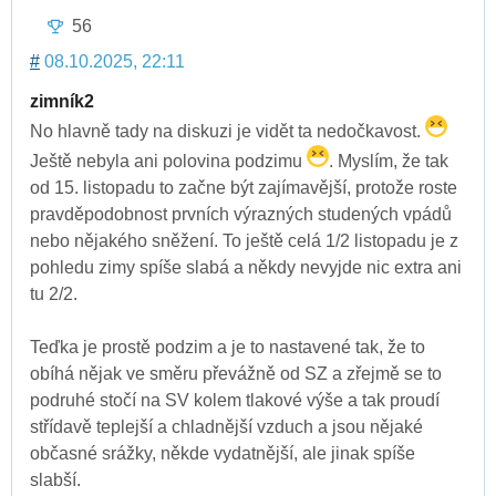
56
#
08.10.2025, 22:11
zimník2
No hlavně tady na diskuzi je vidět ta nedočkavost.
Ještě nebyla ani polovina podzimu
. Myslím, že tak
od 15. listopadu to začne být zajímavější, protože roste
pravděpodobnost prvních výrazných studených vpádů
nebo nějakého sněžení. To ještě celá 1/2 listopadu je z
pohledu zimy spíše slabá a někdy nevyjde nic extra ani
tu 2/2.
Teďka je prostě podzim a je to nastavené tak, že to
obíhá nějak ve směru převážně od SZ a zřejmě se to
podruhé stočí na SV kolem tlakové výše a tak proudí
střídavě teplejší a chladnější vzduch a jsou nějaké
občasné srážky, někde vydatnější, ale jinak spíše
slabší.