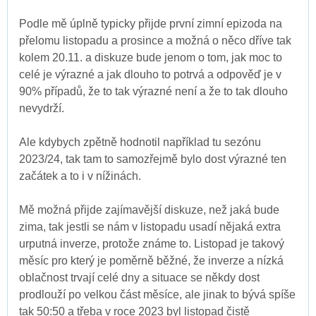
Podle mě úplně typicky přijde první zimní epizoda na
přelomu listopadu a prosince a možná o něco dříve tak
kolem 20.11. a diskuze bude jenom o tom, jak moc to
celé je výrazné a jak dlouho to potrvá a odpověď je v
90% případů, že to tak výrazné není a že to tak dlouho
nevydrží.
Ale kdybych zpětně hodnotil například tu sezónu
2023/24, tak tam to samozřejmě bylo dost výrazné ten
začátek a to i v nížinách.
Mě možná přijde zajímavější diskuze, než jaká bude
zima, tak jestli se nám v listopadu usadí nějaká extra
urputná inverze, protože známe to. Listopad je takový
měsíc pro který je poměrně běžné, že inverze a nízká
oblačnost trvají celé dny a situace se někdy dost
prodlouží po velkou část měsíce, ale jinak to bývá spíše
tak 50:50 a třeba v roce 2023 byl listopad čistě