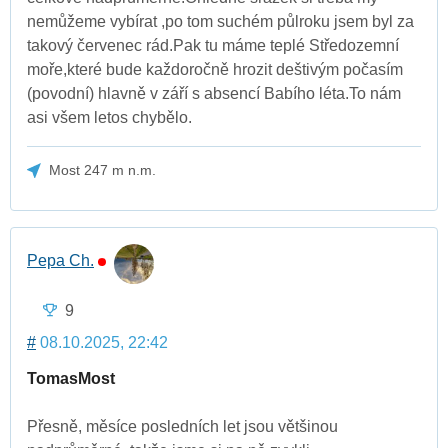
nemůžeme vybírat ,po tom suchém půlroku jsem byl za
takový červenec rád.Pak tu máme teplé Středozemní
moře,které bude každoročně hrozit deštivým počasím
(povodní) hlavně v září s absencí Babího léta.To nám
asi všem letos chybělo.
Most 247 m n.m.
Pepa Ch.
9
#
08.10.2025, 22:42
TomasMost
Přesně, měsíce posledních let jsou většinou