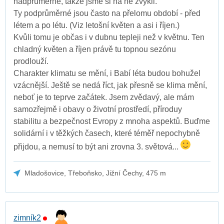
nadprůměrné, takže jsme si na ně zvykli.
Ty podprůměrné jsou často na přelomu období - před
létem a po létu. (Viz letošní květen a asi i říjen.)
Kvůli tomu je občas i v dubnu tepleji než v květnu. Ten
chladný květen a říjen právě tu topnou sezónu
prodlouží.
Charakter klimatu se mění, i Babí léta budou bohužel
vzácnější. Ještě se nedá říct, jak přesně se klima mění,
neboť je to teprve začátek. Jsem zvědavý, ale mám
samozřejmě i obavy o životní prostředí, příroduy
stabilitu a bezpečnost Evropy z mnoha aspektů. Buďme
solidární i v těžkých časech, které téměř nepochybně
přijdou, a nemusí to být ani zrovna 3. světová...
Mladošovice, Třeboňsko, Jižní Čechy, 475 m
zimník2