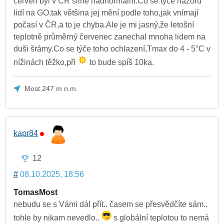
červen byl v ČR silně nadnormální.Co se týče názoru
lidí na GO,tak většina jej mění podle toho,jak vnímají
počasí v ČR,a to je chyba.Ale je mi jasný,že letošní
teplotně průměrný červenec zanechal mnoha lidem na
duši šrámy.Co se týče toho ochlazení,Tmax do 4 - 5°C v
nížinách těžko,při
to bude spíš 10ka.
Most 247 m n.m.
kapr84
12
#
08.10.2025, 18:56
TomasMost
nebudu se s Vámi dál přít.. časem se přesvědčíte sám..
tohle by nikam nevedlo..
s globální teplotou to nemá