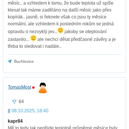
měsíc.. a vzhledem k tomu, že bude teplota už spíše
klesat tak máme zaděláno na další měsíc jako přes
kopírák.. jasně, si řeknete však co jsou ty měsíce
normální, ale vzhledem k posledním rokům se jedná
opravdu o nezvyklý jev...
jakoby se oteplování
zastavilo...
ale nechci dělat předčasné závěry a je
třeba to sledovat i nadále..
Buchlovice
TomasMost
64
#
08.10.2025, 18:40
kapr84
Mě to tedy tak nepřijde,teplotně průměrné měsíce byly