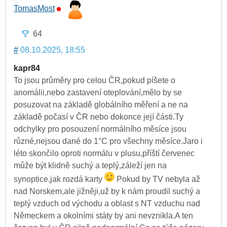
TomasMost
64
#
08.10.2025, 18:55
kapr84
To jsou průměry pro celou ČR,pokud píšete o
anomálii,nebo zastavení oteplování,mělo by se
posuzovat na základě globálního měření a ne na
základě počasí v ČR nebo dokonce její části.Ty
odchylky pro posouzení normálního měsíce jsou
různé,nejsou dané do 1°C pro všechny měsíce.Jaro i
léto skončilo oproti normálu v plusu,příští červenec
může být klidně suchý a teplý,záleží jen na
synoptice,jak rozdá karty
Pokud by TV nebyla až
nad Norskem,ale jižněji,už by k nám proudil suchý a
teplý vzduch od východu a oblast s NT vzduchu nad
Německem a okolními státy by ani nevznikla.A ten