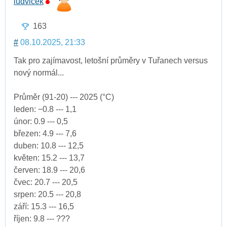
ludvicek
163
#
08.10.2025, 21:33
Tak pro zajímavost, letošní průměry v Tuřanech versus
nový normál...
Průměr (91-20) --- 2025 (°C)
leden: −0.8 --- 1,1
únor: 0.9 --- 0,5
březen: 4.9 --- 7,6
duben: 10.8 --- 12,5
květen: 15.2 --- 13,7
červen: 18.9 --- 20,6
čvec: 20.7 --- 20,5
srpen: 20.5 --- 20,8
září: 15.3 --- 16,5
říjen: 9.8 --- ???