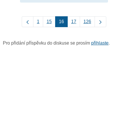
1
15
16
17
126
Pro přidání příspěvku do diskuse se prosím
přihlaste
.