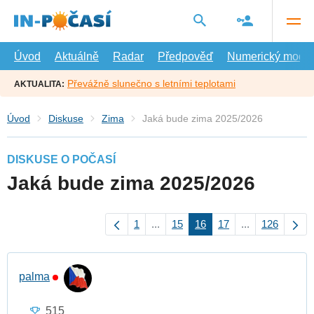
Přejít
na
hlavní
obsah
Úvod
Aktuálně
Radar
Předpověď
Numerický model
Převážně slunečno s letními teplotami
AKTUALITA:
Úvod
Diskuse
Zima
Jaká bude zima 2025/2026
DISKUSE O POČASÍ
Jaká bude zima 2025/2026
1
...
15
16
17
...
126
palma
515