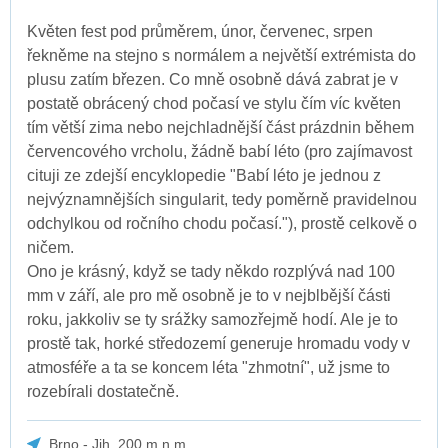
Květen fest pod průměrem, únor, červenec, srpen
řekněme na stejno s normálem a největší extrémista do
plusu zatím březen. Co mně osobně dává zabrat je v
postatě obrácený chod počasí ve stylu čím víc květen
tím větší zima nebo nejchladnější část prázdnin během
červencového vrcholu, žádně babí léto (pro zajímavost
cituji ze zdejší encyklopedie "Babí léto je jednou z
nejvýznamnějších singularit, tedy poměrně pravidelnou
odchylkou od ročního chodu počasí."), prostě celkově o
ničem.
Ono je krásný, když se tady někdo rozplývá nad 100
mm v září, ale pro mě osobně je to v nejblbější části
roku, jakkoliv se ty srážky samozřejmě hodí. Ale je to
prostě tak, horké středozemí generuje hromadu vody v
atmosféře a ta se koncem léta "zhmotní", už jsme to
rozebírali dostatečně.
Brno - Jih, 200 m.n.m.