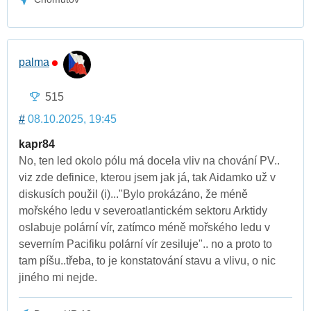
palma
515
#
08.10.2025, 19:45
kapr84
No, ten led okolo pólu má docela vliv na chování PV..
viz zde definice, kterou jsem jak já, tak Aidamko už v
diskusích použil (i)..."Bylo prokázáno, že méně
mořského ledu v severoatlantickém sektoru Arktidy
oslabuje polární vír, zatímco méně mořského ledu v
severním Pacifiku polární vír zesiluje".. no a proto to
tam píšu..třeba, to je konstatování stavu a vlivu, o nic
jiného mi nejde.