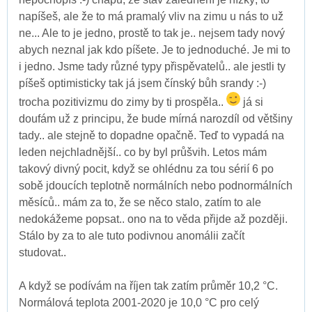
napíšeš, ale že to má pramalý vliv na zimu u nás to už
ne... Ale to je jedno, prostě to tak je.. nejsem tady nový
abych neznal jak kdo píšete. Je to jednoduché. Je mi to
i jedno. Jsme tady různé typy přispěvatelů.. ale jestli ty
píšeš optimisticky tak já jsem čínský bůh srandy :-)
trocha pozitivizmu do zimy by ti prospěla..
já si
doufám už z principu, že bude mírná narozdíl od většiny
tady.. ale stejně to dopadne opačně. Teď to vypadá na
leden nejchladnější.. co by byl průšvih. Letos mám
takový divný pocit, když se ohlédnu za tou sérií 6 po
sobě jdoucích teplotně normálních nebo podnormálních
měsíců.. mám za to, že se něco stalo, zatím to ale
nedokážeme popsat.. ono na to věda přijde až později.
Stálo by za to ale tuto podivnou anomálii začít
studovat..
A když se podívám na říjen tak zatím průměr 10,2 °C.
Normálová teplota 2001-2020 je 10,0 °C pro celý