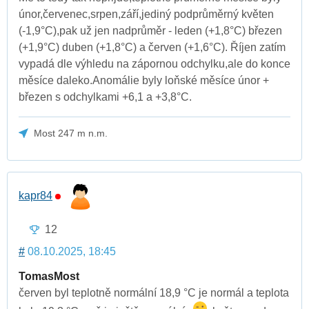
únor,červenec,srpen,září,jediný podprůměrný květen
(-1,9°C),pak už jen nadprůměr - leden (+1,8°C) březen
(+1,9°C) duben (+1,8°C) a červen (+1,6°C). Říjen zatím
vypadá dle výhledu na zápornou odchylku,ale do konce
měsíce daleko.Anomálie byly loňské měsíce únor +
březen s odchylkami +6,1 a +3,8°C.
Most 247 m n.m.
kapr84
12
#
08.10.2025, 18:45
TomasMost
červen byl teplotně normální 18,9 °C je normál a teplota