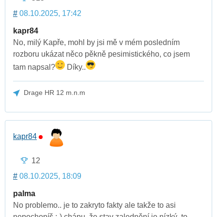
#
08.10.2025, 17:42
kapr84
No, milý Kapře, mohl by jsi mě v mém posledním
rozboru ukázat něco pěkně pesimistického, co jsem
tam napsal?
Díky..
Drage HR 12 m.n.m
kapr84
12
#
08.10.2025, 18:09
palma
No problemo.. je to zakryto fakty ale takže to asi
nepochopíš :-) chápu, že stav zalednění je nízký, to