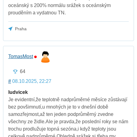
oceánský s 200% normálu srážek s oceánským
prouděním a vydatnou TN.
Praha
TomasMost
64
#
08.10.2025, 22:27
ludvicek
Je evidentní,že teplotně nadprůměrné měsíce zůstávají
bez povšimnutí,u mnohých je to v dnešní době
samozřejmost,až ten jeden podprůměrný zvedne
všechny ze židle.Ale je pravda,že poslední roky se nám
trochu prodlužuje topná sezóna,i když teploty jsou
celkově nadprůměrné.Ohledně srážek si třeba my