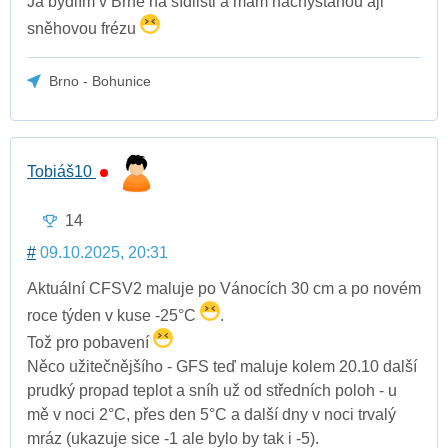
Já bydlím v Brně na sídlišti a mám nachystanou aji
sněhovou frézu
Brno - Bohunice
Tobiáš10
14
#
09.10.2025, 20:31
Aktuální CFSV2 maluje po Vánocích 30 cm a po novém
roce týden v kuse -25°C
.
Tož pro pobavení
Něco užitečnějšího - GFS teď maluje kolem 20.10 další
prudký propad teplot a sníh už od středních poloh - u
mě v noci 2°C, přes den 5°C a další dny v noci trvalý
mráz (ukazuje sice -1 ale bylo by tak i -5).