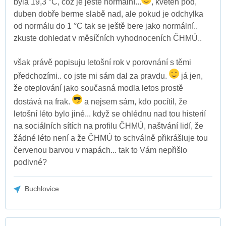
byla 19,3 °C, což je ještě normální...
, květen pod,
duben dobře berme slabě nad, ale pokud je odchylka
od normálu do 1 °C tak se ještě bere jako normální..
zkuste dohledat v měsíčních vyhodnoceních ČHMÚ..
však právě popisuju letošní rok v porovnání s těmi
předchozími.. co jste mi sám dal za pravdu.
já jen,
že oteplování jako současná modla letos prostě
dostává na frak.
a nejsem sám, kdo pocítil, že
letošní léto bylo jiné... když se ohlédnu nad tou histerií
na sociálních sítích na profilu ČHMÚ, naštvání lidí, že
žádné léto není a že ČHMÚ to schválně přikrášluje tou
červenou barvou v mapách... tak to Vám nepřišlo
podivné?
Buchlovice