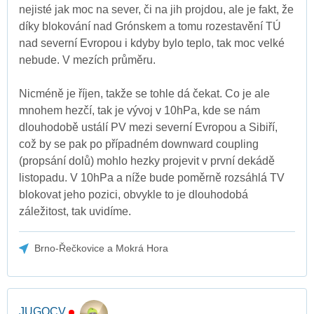
nejisté jak moc na sever, či na jih projdou, ale je fakt, že
díky blokování nad Grónskem a tomu rozestavění TÚ
nad severní Evropou i kdyby bylo teplo, tak moc velké
nebude. V mezích průměru.
Nicméně je říjen, takže se tohle dá čekat. Co je ale
mnohem hezčí, tak je vývoj v 10hPa, kde se nám
dlouhodobě ustálí PV mezi severní Evropou a Sibiří,
což by se pak po případném downward coupling
(propsání dolů) mohlo hezky projevit v první dekádě
listopadu. V 10hPa a níže bude poměrně rozsáhlá TV
blokovat jeho pozici, obvykle to je dlouhodobá
záležitost, tak uvidíme.
Brno-Řečkovice a Mokrá Hora
JUGOCV