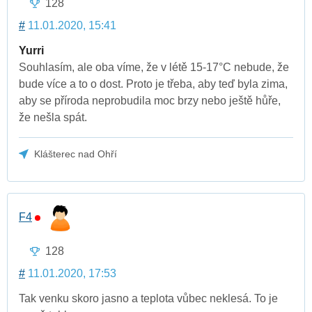
128
#
11.01.2020, 15:41
Yurri
Souhlasím, ale oba víme, že v létě 15-17°C nebude, že
bude více a to o dost. Proto je třeba, aby teď byla zima,
aby se příroda neprobudila moc brzy nebo ještě hůře,
že nešla spát.
Klášterec nad Ohří
F4
128
#
11.01.2020, 17:53
Tak venku skoro jasno a teplota vůbec neklesá. To je