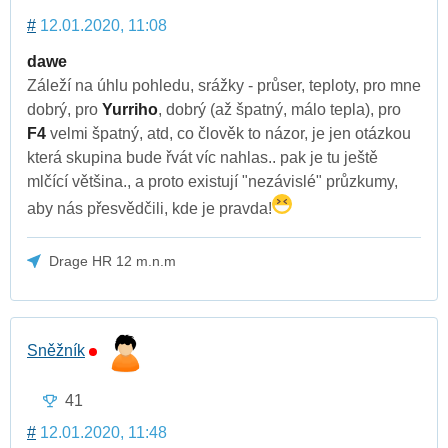
#
12.01.2020, 11:08
dawe
Záleží na úhlu pohledu, srážky - průser, teploty, pro mne
dobrý, pro
Yurriho
, dobrý (až špatný, málo tepla), pro
F4
velmi špatný, atd, co člověk to názor, je jen otázkou
která skupina bude řvát víc nahlas.. pak je tu ještě
mlčící většina., a proto existují "nezávislé" průzkumy,
aby nás přesvědčili, kde je pravda!
Drage HR 12 m.n.m
Sněžník
41
#
12.01.2020, 11:48