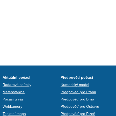
Aktuální počasí
Předpověď počasí
Radarové snímky
Numerický model
Meteostanice
Předpověď pro Prahu
Počasí u vás
Předpověď pro Brno
Webkamery
Předpověď pro Ostravu
Teplotní mapa
Předpověď pro Plzeň