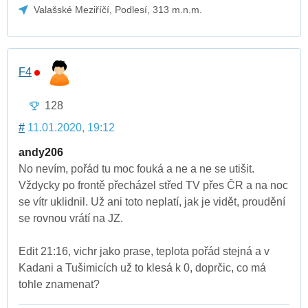
Valašské Meziříčí, Podlesí, 313 m.n.m.
F4
128
#
11.01.2020, 19:12
andy206
No nevím, pořád tu moc fouká a ne a ne se utišit.
Vždycky po frontě přecházel střed TV přes ČR a na noc
se vítr uklidnil. Už ani toto neplatí, jak je vidět, proudění
se rovnou vrátí na JZ.
Edit 21:16, vichr jako prase, teplota pořád stejná a v
Kadani a Tušimicích už to klesá k 0, doprčic, co má
tohle znamenat?