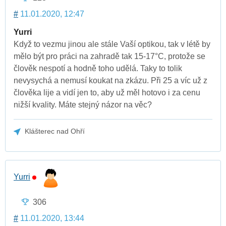
#
11.01.2020, 12:47
Yurri
Když to vezmu jinou ale stále Vaší optikou, tak v létě by
mělo být pro práci na zahradě tak 15-17°C, protože se
člověk nespotí a hodně toho udělá. Taky to tolik
nevysychá a nemusí koukat na zkázu. Při 25 a víc už z
člověka lije a vidí jen to, aby už měl hotovo i za cenu
nižší kvality. Máte stejný názor na věc?
Klášterec nad Ohří
Yurri
306
#
11.01.2020, 13:44