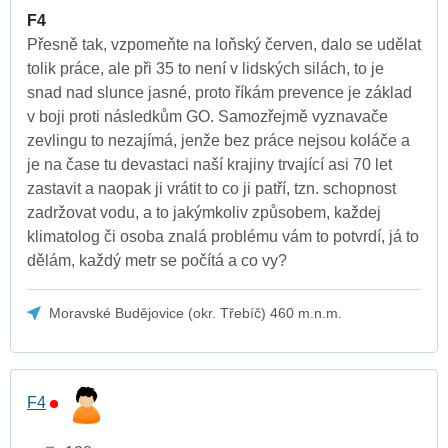
F4
Přesně tak, vzpomeňte na loňský červen, dalo se udělat
tolik práce, ale při 35 to není v lidských silách, to je
snad nad slunce jasné, proto říkám prevence je základ
v boji proti následkům GO. Samozřejmě vyznavače
zevlingu to nezajímá, jenže bez práce nejsou koláče a
je na čase tu devastaci naší krajiny trvající asi 70 let
zastavit a naopak ji vrátit to co ji patří, tzn. schopnost
zadržovat vodu, a to jakýmkoliv způsobem, každej
klimatolog či osoba znalá problému vám to potvrdí, já to
dělám, každý metr se počítá a co vy?
Moravské Budějovice (okr. Třebíč) 460 m.n.m.
F4