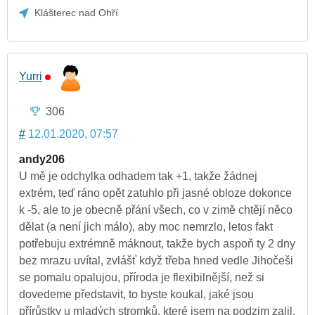
Klášterec nad Ohří
Yurri
306
#
12.01.2020, 07:57
andy206
U mě je odchylka odhadem tak +1, takže žádnej
extrém, teď ráno opět zatuhlo při jasné obloze dokonce
k -5, ale to je obecně přání všech, co v zimě chtějí něco
dělat (a není jich málo), aby moc nemrzlo, letos fakt
potřebuju extrémně máknout, takže bych aspoň ty 2 dny
bez mrazu uvítal, zvlášť když třeba hned vedle Jihočeši
se pomalu opalujou, příroda je flexibilnější, než si
dovedeme představit, to byste koukal, jaké jsou
přírůstky u mladých stromků, které jsem na podzim zalil,