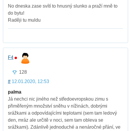
No dneska zase svítí to hnusný slunko a praží mně to
do bytu!
Raději tu muldu
F4
128
#
12.01.2020, 12:53
palma
Já nechci nic jiného než středoevropskou zimu s
přiměřeným množství sněhu v nížinách, dobrými
srážkami a odpovídajícími teplotami (sem tam ledový
den, mráz ale určitě v noci, sem tam obleva se
srážkami). Zdánlivě jednoduché a nenáročné přání, ve