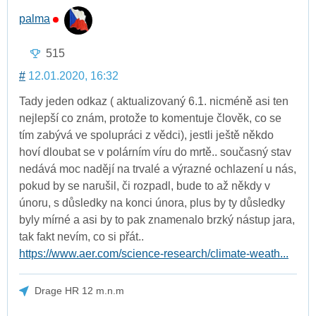
palma
515
#
12.01.2020, 16:32
Tady jeden odkaz ( aktualizovaný 6.1. nicméně asi ten
nejlepší co znám, protože to komentuje člověk, co se
tím zabývá ve spolupráci z vědci), jestli ještě někdo
hoví dloubat se v polárním víru do mrtě.. současný stav
nedává moc nadějí na trvalé a výrazné ochlazení u nás,
pokud by se narušil, či rozpadl, bude to až někdy v
únoru, s důsledky na konci února, plus by ty důsledky
byly mírné a asi by to pak znamenalo brzký nástup jara,
tak fakt nevím, co si přát..
https://www.aer.com/science-research/climate-weath...
Drage HR 12 m.n.m