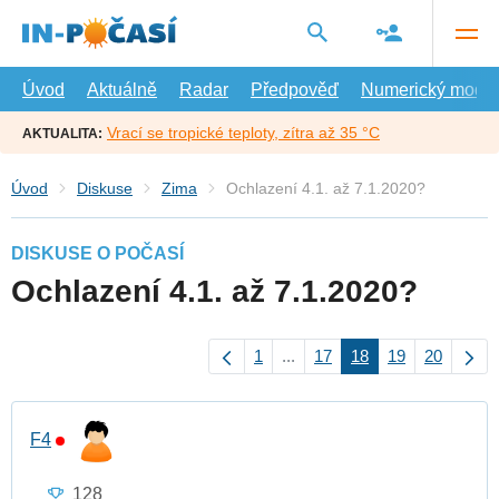
Přejít
na
hlavní
obsah
Úvod
Aktuálně
Radar
Předpověď
Numerický model
Vrací se tropické teploty, zítra až 35 °C
AKTUALITA:
Úvod
Diskuse
Zima
Ochlazení 4.1. až 7.1.2020?
DISKUSE O POČASÍ
Ochlazení 4.1. až 7.1.2020?
1
...
17
18
19
20
F4
128