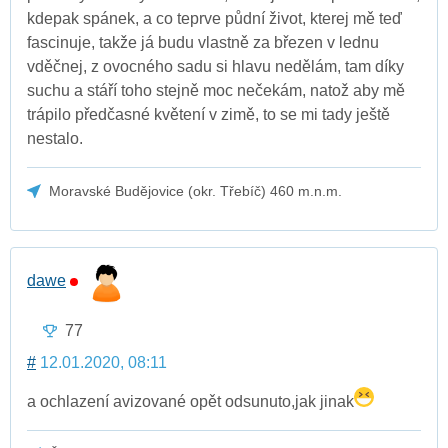
kdepak spánek, a co teprve půdní život, kterej mě teď
fascinuje, takže já budu vlastně za březen v lednu
vděčnej, z ovocného sadu si hlavu nedělám, tam díky
suchu a stáří toho stejně moc nečekám, natož aby mě
trápilo předčasné květení v zimě, to se mi tady ještě
nestalo.
Moravské Budějovice (okr. Třebíč) 460 m.n.m.
dawe
77
#
12.01.2020, 08:11
a ochlazení avizované opět odsunuto,jak jinak