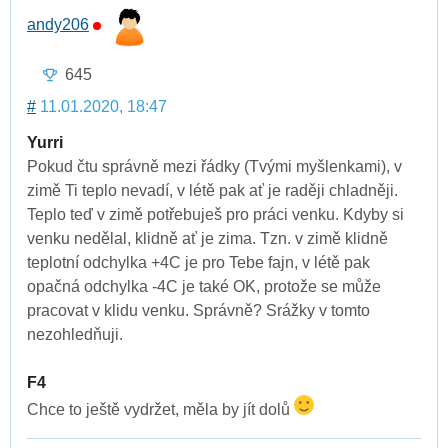
andy206
645
#
11.01.2020, 18:47
Yurri
Pokud čtu správně mezi řádky (Tvými myšlenkami), v
zimě Ti teplo nevadí, v létě pak ať je raději chladněji.
Teplo teď v zimě potřebuješ pro práci venku. Kdyby si
venku nedělal, klidně ať je zima. Tzn. v zimě klidně
teplotní odchylka +4C je pro Tebe fajn, v létě pak
opačná odchylka -4C je také OK, protože se může
pracovat v klidu venku. Správně? Srážky v tomto
nezohledňuji.
F4
Chce to ještě vydržet, měla by jít dolů