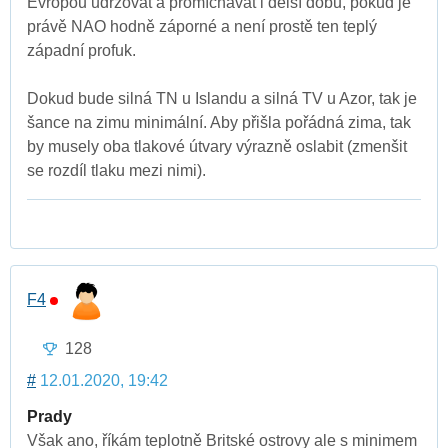
Evropou udržovat a promíchávat i delší dobu, pokud je
právě NAO hodně záporné a není prostě ten teplý
západní profuk.
Dokud bude silná TN u Islandu a silná TV u Azor, tak je
šance na zimu minimální. Aby přišla pořádná zima, tak
by musely oba tlakové útvary výrazně oslabit (zmenšit
se rozdíl tlaku mezi nimi).
F4
128
#
12.01.2020, 19:42
Prady
Však ano, říkám teplotně Britské ostrovy ale s minimem