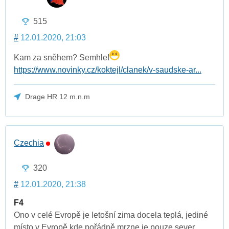
515
#
12.01.2020, 21:03
Kam za sněhem? Semhle!
https://www.novinky.cz/koktejl/clanek/v-saudske-ar...
Drage HR 12 m.n.m
Czechia
320
#
12.01.2020, 21:38
F4
Ono v celé Evropě je letošní zima docela teplá, jediné
místo v Evropě kde pořádně mrzne je pouze sever