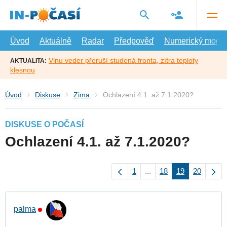
Přejít
na
hlavní
obsah
Úvod
Aktuálně
Radar
Předpověď
Numerický model
Vlnu veder přeruší studená fronta, zítra teploty
AKTUALITA:
klesnou
Úvod
Diskuse
Zima
Ochlazení 4.1. až 7.1.2020?
DISKUSE O POČASÍ
Ochlazení 4.1. až 7.1.2020?
1
...
18
19
20
palma