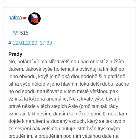
palma
515
#
12.01.2020, 17:39
Prady
No, polární vír má střed většinou nad oblastí z nižším
tlakem, tlakové výše ho lemují a ovlivňují a limitují po
jeho obvodu, když je nějaká dlouhodobější a patřičně
silná výše někde v jeho hlavním toku delší dobu, začne
ho od spodu narušovat a v tom místě většinou pak
vzniká ta kýžená anomálie, No a trvalé výše bývají
právě někde v těch stepích Asie (proč tam tak rády
vznikají, fakt nevím, zkusím se někde poučit), no a tam
dojde k narušení a studený vzduch, který se tak uvolní
ze sevření pak většinou putuje, strháván tryskovým
prouděním, a prouděním pod ním většinou dále na