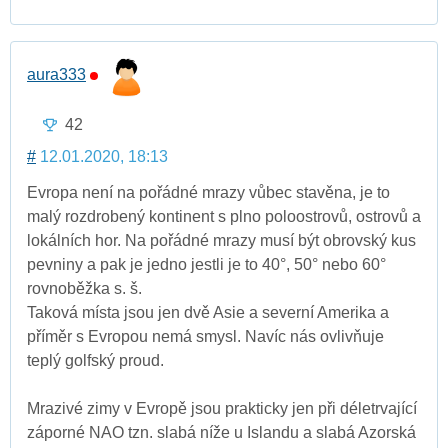
aura333
42
#
12.01.2020, 18:13
Evropa není na pořádné mrazy vůbec stavěna, je to
malý rozdrobený kontinent s plno poloostrovů, ostrovů a
lokálních hor. Na pořádné mrazy musí být obrovský kus
pevniny a pak je jedno jestli je to 40°, 50° nebo 60°
rovnoběžka s. š.
Taková místa jsou jen dvě Asie a severní Amerika a
příměr s Evropou nemá smysl. Navíc nás ovlivňuje
teplý golfský proud.
Mrazivé zimy v Evropě jsou prakticky jen při déletrvající
záporné NAO tzn. slabá níže u Islandu a slabá Azorská