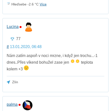
Hleďsebe -2.6 °C
Více
Lucina
77
#
13.01.2020, 06:48
Nám zatím aspoň v noci mrzne, i když jen trochu...-1
dnes..Přes víkend bohužel zase jen
teplota
kolem +3
Zlín
palma