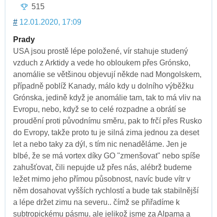
515
#
12.01.2020, 17:09
Prady
USA jsou prostě lépe položené, vír stahuje studený
vzduch z Arktidy a vede ho obloukem přes Grónsko,
anomálie se většinou objevují někde nad Mongolskem,
případně poblíž Kanady, málo kdy u dolního výběžku
Grónska, jedině když je anomálie tam, tak to má vliv na
Evropu, nebo, když se to celé rozpadne a obrátí se
proudění proti původnímu směru, pak to frčí přes Rusko
do Evropy, takže proto tu je silná zima jednou za deset
let a nebo taky za dýl, s tím nic nenaděláme. Jen je
blbé, že se má vortex díky GO "zmenšovat" nebo spíše
zahušťovat, čili nepujde už přes nás, alébrž budeme
ležet mimo jeho přímou působnost, navíc bude vítr v
něm dosahovat vyšších rychlostí a bude tak stabilnější
a lépe držet zimu na severu.. čímž se přiřadíme k
subtropickému pásmu, ale jelikož jsme za Alpama a