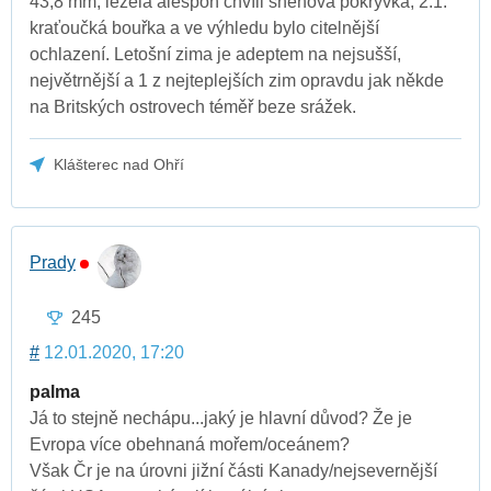
43,8 mm, ležela alespoň chvíli sněhová pokrývka, 2.1.
kraťoučká bouřka a ve výhledu bylo citelnější
ochlazení. Letošní zima je adeptem na nejsušší,
největrnější a 1 z nejteplejších zim opravdu jak někde
na Britských ostrovech téměř beze srážek.
Klášterec nad Ohří
Prady
245
#
12.01.2020, 17:20
palma
Já to stejně nechápu...jaký je hlavní důvod? Že je
Evropa více obehnaná mořem/oceánem?
Však Čr je na úrovni jižní části Kanady/nejsevernější