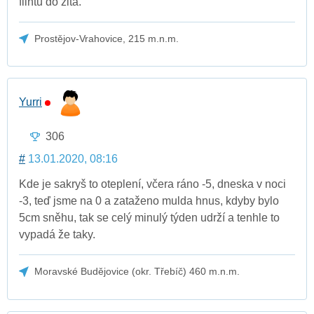
flintu do žita.
Prostějov-Vrahovice, 215 m.n.m.
Yurri
306
#
13.01.2020, 08:16
Kde je sakryš to oteplení, včera ráno -5, dneska v noci
-3, teď jsme na 0 a zataženo mulda hnus, kdyby bylo
5cm sněhu, tak se celý minulý týden udrží a tenhle to
vypadá že taky.
Moravské Budějovice (okr. Třebíč) 460 m.n.m.