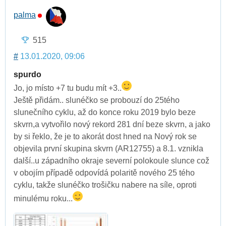
palma
515
#
13.01.2020, 09:06
spurdo
Jo, jo místo +7 tu budu mít +3..
Ještě přidám.. slunéčko se probouzí do 25tého
slunečního cyklu, až do konce roku 2019 bylo beze
skvrn,a vytvořilo nový rekord 281 dní beze skvrn, a jako
by si řeklo, že je to akorát dost hned na Nový rok se
objevila první skupina skvrn (AR12755) a 8.1. vznikla
další..u západního okraje severní polokoule slunce což
v obojím případě odpovídá polaritě nového 25 tého
cyklu, takže slunéčko trošičku nabere na síle, oproti
minulému roku...