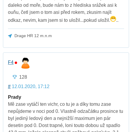
daleko od moře, bude nám to z hlediska srážek asi k
ouňu, četl jsem o tom asi před rokem, zkusim najít
odkaz, nevim, kam jsem si to uložil...pokud uložil.
..
Drage HR 12 m.n.m
F4
128
#
12.01.2020, 17:12
Prady
Mě zase vytáčí ten vichr, co tu je a díky tomu zase
nepůjdeme v noci pod 0. Vlastně odzačátku prosince tu
byl jediný ledový den a nejnižší maximum jen pár
desetin pod 0. Dost trapné, loni touto dobou už spadlo