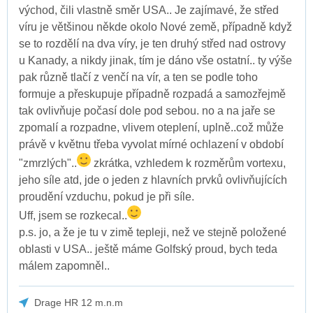
východ, čili vlastně směr USA.. Je zajímavé, že střed
víru je většinou někde okolo Nové země, případně když
se to rozdělí na dva víry, je ten druhý střed nad ostrovy
u Kanady, a nikdy jinak, tím je dáno vše ostatní.. ty výše
pak různě tlačí z venčí na vír, a ten se podle toho
formuje a přeskupuje případně rozpadá a samozřejmě
tak ovlivňuje počasí dole pod sebou. no a na jaře se
zpomalí a rozpadne, vlivem oteplení, uplně..což může
právě v květnu třeba vyvolat mírné ochlazení v období
"zmrzlých"..
zkrátka, vzhledem k rozměrům vortexu,
jeho síle atd, jde o jeden z hlavních prvků ovlivňujících
proudění vzduchu, pokud je při síle.
Uff, jsem se rozkecal..
p.s. jo, a že je tu v zimě tepleji, než ve stejně položené
oblasti v USA.. ještě máme Golfský proud, bych teda
málem zapomněl..
Drage HR 12 m.n.m