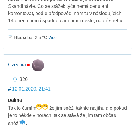
Skandinávie. Co se srážek týče nemá cenu ani
komentovat, podle předpovědi nám tu v následujících
14 dnech nemá spadnou ani 5mm deště, natož sněhu.
Hleďsebe -2.6 °C
Více
Czechia
320
#
12.01.2020, 21:41
palma
Tak to čumím
že jim sněží takhle na jihu ale pokud
je to někde v horách, tak se stává že jim tam občas
sněží
.