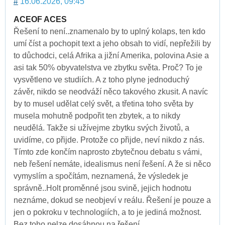
#
16.06.2026, 09:45
ACEOF ACES
Řešení to není..znamenalo by to uplný kolaps, ten kdo
umí číst a pochopit text a jeho obsah to vidí, nepřežili by
to důchodci, celá Afrika a jižní Amerika, polovina Asie a
asi tak 50% obyvatelstva ve zbytku světa. Proč? To je
vysvětleno ve studiích. A z toho plyne jednoduchý
závěr, nikdo se neodváží něco takového zkusit. A navíc
by to musel udělat celý svět, a třetina toho světa by
musela mohutně podpořit ten zbytek, a to nikdy
neudělá. Takže si užívejme zbytku svých životů, a
uvidíme, co přijde. Protože co přijde, neví nikdo z nás.
Tímto zde končím naprosto zbytečnou debatu s vámi,
neb řešení nemáte, idealismus není řešení. A že si něco
vymyslím a spočítám, neznamená, že výsledek je
správně..Holt proměnné jsou svině, jejich hodnotu
neznáme, dokud se neobjeví v reálu. Řešení je pouze a
jen o pokroku v technologiích, a to je jediná možnost.
Bez toho nelze dosáhnou na řešení.