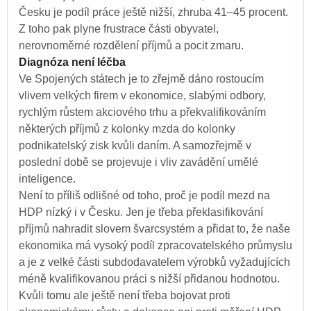
Česku je podíl práce ještě nižší, zhruba 41–45 procent.
Z toho pak plyne frustrace části obyvatel,
nerovnoměrné rozdělení příjmů a pocit zmaru.
Diagnóza není léčba
Ve Spojených státech je to zřejmě dáno rostoucím
vlivem velkých firem v ekonomice, slabými odbory,
rychlým růstem akciového trhu a překvalifikováním
některých příjmů z kolonky mzda do kolonky
podnikatelský zisk kvůli daním. A samozřejmě v
poslední době se projevuje i vliv zavádění umělé
inteligence.
Není to příliš odlišné od toho, proč je podíl mezd na
HDP nízký i v Česku. Jen je třeba překlasifikování
příjmů nahradit slovem švarcsystém a přidat to, že naše
ekonomika má vysoký podíl zpracovatelského průmyslu
a je z velké části subdodavatelem výrobků vyžadujících
méně kvalifikovanou práci s nižší přidanou hodnotou.
Kvůli tomu ale ještě není třeba bojovat proti