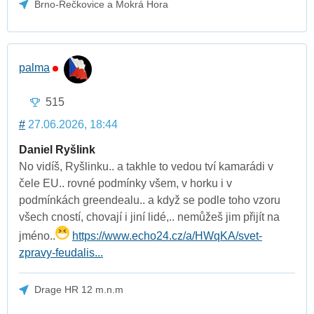
Brno-Řečkovice a Mokrá Hora
palma
515
#
27.06.2026, 18:44
Daniel Ryšlink
No vidíš, Ryšlinku.. a takhle to vedou tví kamarádi v
čele EU.. rovné podmínky všem, v horku i v
podmínkách greendealu.. a když se podle toho vzoru
všech cností, chovají i jiní lidé,.. nemůžeš jim přijít na
jméno..
https://www.echo24.cz/a/HWqKA/svet-
zpravy-feudalis...
Drage HR 12 m.n.m