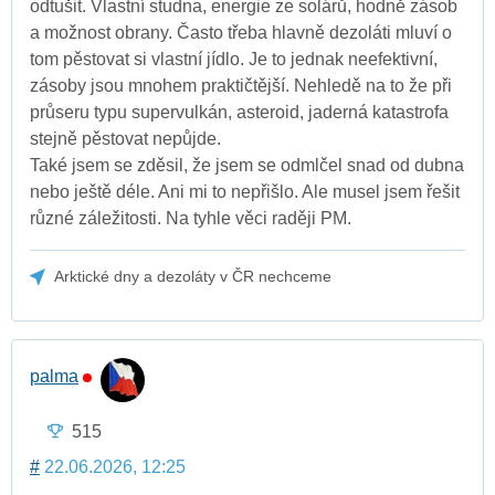
odtušit. Vlastní studna, energie ze solárů, hodně zásob
a možnost obrany. Často třeba hlavně dezoláti mluví o
tom pěstovat si vlastní jídlo. Je to jednak neefektivní,
zásoby jsou mnohem praktičtější. Nehledě na to že při
průseru typu supervulkán, asteroid, jaderná katastrofa
stejně pěstovat nepůjde.
Také jsem se zděsil, že jsem se odmlčel snad od dubna
nebo ještě déle. Ani mi to nepřišlo. Ale musel jsem řešit
různé záležitosti. Na tyhle věci raději PM.
Arktické dny a dezoláty v ČR nechceme
palma
515
#
22.06.2026, 12:25