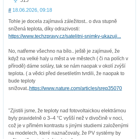
515
#
18.06.2026, 09:18
Tohle je docela zajímavá záležitost.. o dva stupně
snížená teplota, díky odrazivosti:
https://www.techzpravy.cz/satelitni-snimky-ukazuji...
No, natřeme všechno na bílo.. ještě je zajímavé, že
když na velké haly u měst a ve městech ( či na polích v
přírodě) dáme soláry, tak se nám naopak v okolí zvýší
teplota. ( a vědci před desetiletím tvrdili, že naopak to
bude teploty
snižovat..
https://www.nature.com/articles/srep35070
"Zjistili jsme, že teploty nad fotovoltaickou elektrárnou
byly pravidelně o 3–4 °C vyšší než v divočině v noci,
což je v přímém kontrastu s jinými studiemi založenými
na modelech, které naznačovaly, že PV systémy by