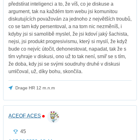
předstírat inteligenci a to, že víš, co je diskuse a
argument, tak na každém tom webu jsi komunitou
diskutujících považován za jednoho z největších troubů,
co se tam kdy persentoval, a na tom nic nezměníš, i
kdyby jsi si samolibě myslel, že jsi kdoví jaký šachista,
nejsi, jsi produkt progresivismu, který si myslí, že když
bude co nejvíc útočit, dehonestovat, napadat, tak že s
tím vyhraje v diskusi, ono už to tak není, smiř se s tím,
že doba, kdy jsi se svými soudruhy druhé v diskusi
umlčoval, už, díky bohu, skončila.
Drage HR 12 m.n.m
ACEOF ACES
45