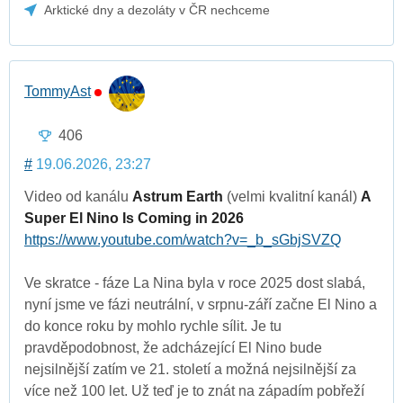
Arktické dny a dezoláty v ČR nechceme
TommyAst
406
#
19.06.2026, 23:27
Video od kanálu
Astrum Earth
(velmi kvalitní kanál)
A
Super El Nino Is Coming in 2026
https://www.youtube.com/watch?v=_b_sGbjSVZQ
Ve skratce - fáze La Nina byla v roce 2025 dost slabá,
nyní jsme ve fázi neutrální, v srpnu-září začne El Nino a
do konce roku by mohlo rychle sílit. Je tu
pravděpodobnost, že adcházející El Nino bude
nejsilnější zatím ve 21. století a možná nejsilnější za
více než 100 let. Už teď je to znát na západím pobřeží