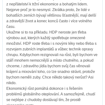
z nepřátelství k tržní ekonomice a bohatým lidem.
Nejprve proč je to nesmysl. Zkrátka proto, že lidé v
bohatších zemích bývají většinou šťastnější, mají delší
a zdravější život a konec konců často i více volného
času.
Ukažme si to na příkladu. HDP neroste jen třeba
výrobou aut, kterých každý spotřebuje omezené
množství. HDP roste třeba i s novými léky nebo třeba s
rozvojem zubních implantátů a vůbec technik opravy
chrupu. Kdybychom rezignovali na růst, byli bychom ve
stáří mnohem nemocnější a místo chutného, a pokud
chceme, i zdravého jídla bychom svůj čas věnovali
krájení a mixování toho, co lze snadno strávit, protože
bychom neměli zuby. Chce někdo takový nerůst? Asi
nikdo.
Ekonomický růst pomáhá dokonce i s řešením
problémů globálního oteplování. A samozřejmě, chudí
se nejlépe z chudoby dostávají tím, že prostě