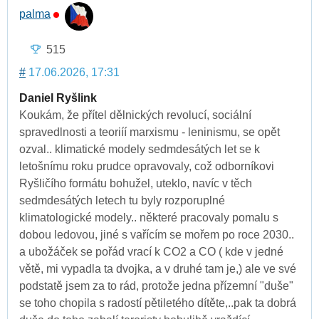
palma
515
#
17.06.2026, 17:31
Daniel Ryšlink
Koukám, že přítel dělnických revolucí, sociální
spravedlnosti a teoriíí marxismu - leninismu, se opět
ozval.. klimatické modely sedmdesátých let se k
letošnímu roku prudce opravovaly, což odborníkovi
Ryšličího formátu bohužel, uteklo, navíc v těch
sedmdesátých letech tu byly rozporuplné
klimatologické modely.. některé pracovaly pomalu s
dobou ledovou, jiné s vařícím se mořem po roce 2030..
a ubožáček se pořád vrací k CO2 a CO ( kde v jedné
větě, mi vypadla ta dvojka, a v druhé tam je,) ale ve své
podstatě jsem za to rád, protože jedna přízemní "duše"
se toho chopila s radostí pětiletého dítěte,..pak ta dobrá