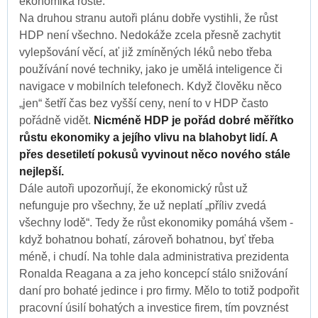
ekonomika roste.
Na druhou stranu autoři plánu dobře vystihli, že růst
HDP není všechno. Nedokáže zcela přesně zachytit
vylepšování věcí, ať již zmíněných léků nebo třeba
používání nové techniky, jako je umělá inteligence či
navigace v mobilních telefonech. Když člověku něco
„jen“ šetří čas bez vyšší ceny, není to v HDP často
pořádně vidět.
Nicméně HDP je pořád dobré měřítko
růstu ekonomiky a jejího vlivu na blahobyt lidí. A
přes desetiletí pokusů vyvinout něco nového stále
nejlepší.
Dále autoři upozorňují, že ekonomický růst už
nefunguje pro všechny, že už neplatí „příliv zvedá
všechny lodě“. Tedy že růst ekonomiky pomáhá všem -
když bohatnou bohatí, zároveň bohatnou, byť třeba
méně, i chudí. Na tohle dala administrativa prezidenta
Ronalda Reagana a za jeho koncepcí stálo snižování
daní pro bohaté jedince i pro firmy. Mělo to totiž podpořit
pracovní úsilí bohatých a investice firem, tím povznést