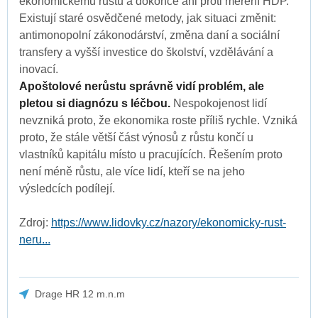
ekonomickému růstu a dokonce ani proti měření HDP.
Existují staré osvědčené metody, jak situaci změnit:
antimonopolní zákonodárství, změna daní a sociální
transfery a vyšší investice do školství, vzdělávání a
inovací.
Apoštolové nerůstu správně vidí problém, ale
pletou si diagnózu s léčbou.
Nespokojenost lidí
nevzniká proto, že ekonomika roste příliš rychle. Vzniká
proto, že stále větší část výnosů z růstu končí u
vlastníků kapitálu místo u pracujících. Řešením proto
není méně růstu, ale více lidí, kteří se na jeho
výsledcích podílejí.
Zdroj:
https://www.lidovky.cz/nazory/ekonomicky-rust-
neru...
Drage HR 12 m.n.m