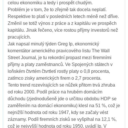
celou ekonomiku a tedy i prospět chudým.
Problém je v tom, že to zřejmě tak docela neplatí.
Respektive to platí v posledních letech méně než dříve.
Změnil se totiž výnos z práce a z kapitálu ve prospěch
kapitálu. Jinak řečeno, více rostou příjmy investorů než
pracujících.
Jak napsal minulý týden Greg Ip, ekonomický
komentátor amerického pravicového listu The Wall
Street Journal, je tu rekordní propast mezi firemními
příjmy a platy zaměstnanců. Ve Spojených státech v
loňském čtvrtém čtvrtletí rostly platy o 0,8 procenta,
zatímco zisky amerických firem o 2,7 procenta.
Tento trend rozevírajících se nůžek přitom trvá zhruba
od roku 2000. Podíl práce na hrubém domácím
důchodu (zjednodušeně jde o určitou obdobu HDP se
zaměřením na domácí ekonomiku) klesl na 51 %, což je
nejnižší hodnota od roku 1947, kdy se začaly vést
záznamy. Podíl firemních zisků se vyšplhal na 12,1 %,
což je nejvyšší hodnota od roku 1950, uvádí Ip. V