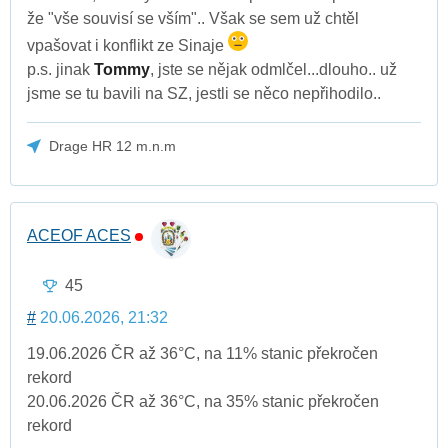
že "vše souvisí se vším".. Však se sem už chtěl
vpašovat i konflikt ze Sinaje
p.s. jinak
Tommy
, jste se nějak odmlčel...dlouho.. už
jsme se tu bavili na SZ, jestli se něco nepřihodilo..
Drage HR 12 m.n.m
ACEOF ACES
45
#
20.06.2026, 21:32
19.06.2026 ČR až 36°C, na 11% stanic překročen
rekord
20.06.2026 ČR až 36°C, na 35% stanic překročen
rekord