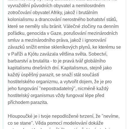
vyvraždění původních obyvatel a nemilosrdném
zotročování obyvatel Afriky, jakož i brutálním
kolonialismu a drancování nerostného bohatství států,
které se neměly sílu bránit. Válečné zločiny na denním
pořádku, genocida v Gaze, porušování mezinárodních
smluv a mezinárodního práva, jakož i ignorování
závazků snížit emise skleníkových plynů, ke kterému se
v Paříži a Kjótu zavázala většina světa. Sobectví,
barbarství a brutalita - to je pravá tvář globálního
kapitalismu dnešních dní. Kapitalismus, stejně jako
každý úspěšný parazit, se snaží stát součástí
hostitelského organizmu, a vytvořit dojem, že je pro
jeho fungování "nepostradatelný", nicméně každý
hostitelský organismus vždy fungoval lépe před
příchodem parazita.
Hloupoučké je i tvoje nepodložené tvrzení, že "nevíme,
co se stane". Věda pomocí modelování dokáže