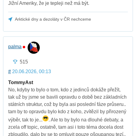
Jižní Ameriky, že je tepleji než má být.
Arktické dny a dezoláty v ČR nechceme
palma
515
#
20.06.2026, 00:13
TommyAst
No, kdyby to bylo o tom, kdo z jedinců dokáže přežít,
tak už by jsme se bavili opravdu o době bez základních
státních struktur, což by byla asi poslední fáze průseru..
tam by to opravdu bylo kdo z koho, zvítězil by přirozený
výběr, tak to je...
. Ale to by bylo na dlouhé debaty, a
zcela off topic, ostatně, tam asi i toto téma docela dost
zbloudilo, dalo by se to omluvit pouze ošoupanou tezí..