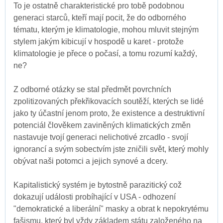
To je ostatně charakteristické pro tobě podobnou
generaci starců, kteří mají pocit, že do odborného
tématu, kterým je klimatologie, mohou mluvit stejným
stylem jakým kibicují v hospodě u karet - protože
klimatologie je přece o počasí, a tomu rozumí každý,
ne?
Z odborné otázky se stal předmět povrchních
zpolitizovaných překřikovacích soutěží, kterých se lidé
jako ty účastní jenom proto, že existence a destruktivní
potenciál člověkem zaviněných klimatických změn
nastavuje tvojí generaci nelichotivé zrcadlo - svojí
ignorancí a svým sobectvím jste zničili svět, který mohly
obývat naši potomci a jejich synové a dcery.
Kapitalistický systém je bytostně parazitický což
dokazují události probíhající v USA - odhození
"demokratické a liberální" masky a obrat k nepokrytému
fašismu, který byl vždy základem státu založeného na