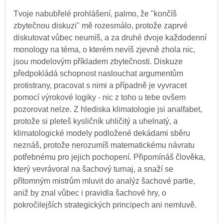
Tvoje nabubřelé prohlášení, palmo, že "končíš
zbytečnou diskuzi" mě rozesmálo, protože zaprvé
diskutovat vůbec neumíš, a za druhé dvoje každodenní
monology na téma, o kterém nevíš zjevně zhola nic,
jsou modelovým příkladem zbytečnosti. Diskuze
předpokládá schopnost naslouchat argumentům
protistrany, pracovat s nimi a případně je vyvracet
pomocí výrokové logiky - nic z toho u tebe ovšem
pozorovat nelze. Z hlediska klimatologie jsi analfabet,
protože si pleteš kysličník uhličitý a uhelnatý, a
klimatologické modely podložené dekádami sběru
neznáš, protože nerozumíš matematickému návratu
potřebnému pro jejich pochopení. Připomínáš člověka,
který vevrávoral na šachový turnaj, a snaží se
přítomným mistrům mluvit do analýz šachové partie,
aniž by znal vůbec i pravidla šachové hry, o
pokročilejších strategických principech ani nemluvě.