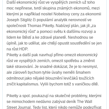
Další ekonomický růst ve vyspělých zemích už toho
moc nepřinese, tvrdí skupina známých ekonomů, mezi
kterými je například nositel Nobelovy ceny za ekonomii
Joseph Stiglitz či populární analytik nerovností ve
společnosti Thomas Piketty. Nabízejí plán, jak jít „za
ekonomický růst“ a pomoci světu k dalšímu rozvoji a
lidem ke štěstí a ke zdravé planetě. Neshodnou se
úplně, jak to udělat, ale chtějí opustit soustředění se jen
na růst HDP.
Piketty a další pak navrhují přímo omezit ekonomický
růst ve vyspělých zemích, omezit spotřebu a změnit
také stravování. Je snadné dokázat, že je to nesmysl,
ale zároveň bychom tyhle úvahy neměli šmahem
odmítnout jako nějaké blouznění levičáků toužících
zničit kapitalismus. Vylili bychom totiž s vaničkou dítě.
Piketty a spol. poukazují na skutečné problémy, kterými
se mimochodem nedávno zabýval deník The Wall
Street Journal. Tedy list, který nikdo nemůže podezřívat