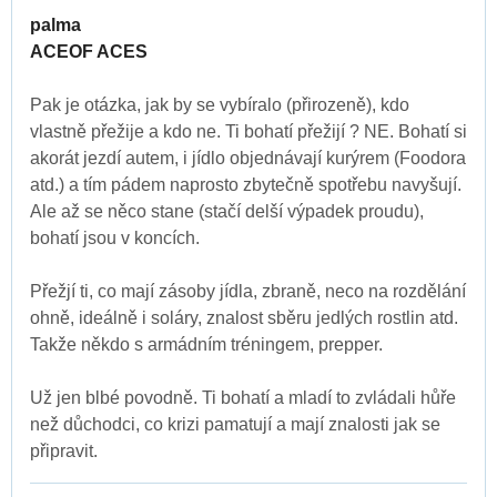
palma
ACEOF ACES
Pak je otázka, jak by se vybíralo (přirozeně), kdo
vlastně přežije a kdo ne. Ti bohatí přežijí ? NE. Bohatí si
akorát jezdí autem, i jídlo objednávají kurýrem (Foodora
atd.) a tím pádem naprosto zbytečně spotřebu navyšují.
Ale až se něco stane (stačí delší výpadek proudu),
bohatí jsou v koncích.
Přežjí ti, co mají zásoby jídla, zbraně, neco na rozdělání
ohně, ideálně i soláry, znalost sběru jedlých rostlin atd.
Takže někdo s armádním tréningem, prepper.
Už jen blbé povodně. Ti bohatí a mladí to zvládali hůře
než důchodci, co krizi pamatují a mají znalosti jak se
připravit.