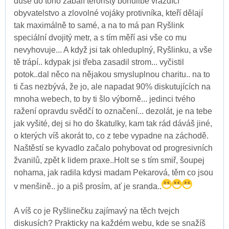
duše do toho zabalí teroristy bohulibě vraždící
obyvatelstvo a zlovolné vojáky protivníka, kteří dělají
tak maximálně to samé, a na to má pan Ryšlink
speciální dvojitý metr, a s tím měří asi vše co mu
nevyhovuje... A když jsi tak ohleduplný, Ryšlinku, a vše
tě trápí.. kdypak jsi třeba zasadil strom... vyčistil
potok..dal něco na nějakou smysluplnou charitu.. na to
ti čas nezbývá, že jo, ale napadat 90% diskutujících na
mnoha webech, to by ti šlo výborně... jedinci tvého
ražení opravdu svědčí to označení... dezolát, je na tebe
jak vyšité, dej si ho do škatulky, kam tak rád dáváš jiné,
o kterých víš akorát to, co z tebe vypadne na záchodě.
Naštěstí se kyvadlo začalo pohybovat od progresivních
žvanilů, zpět k lidem praxe..Holt se s tím smiř, šoupej
nohama, jak radila kdysi madam Pekarová, těm co jsou
v menšině.. jo a piš prosím, ať je sranda..
A víš co je Ryšlinečku zajímavý na těch tvejch
diskusích? Prakticky na každém webu, kde se snažíš