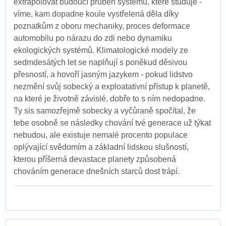
extrapolovat budoucí průběh systémů, které studuje -
víme, kam dopadne koule vystřelená děla díky
poznatkům z oboru mechaniky, proces deformace
automobilu po nárazu do zdi nebo dynamiku
ekologických systémů. Klimatologické modely ze
sedmdesátých let se naplňují s poněkud děsivou
přesností, a hovoří jasným jazykem - pokud lidstvo
nezmění svůj sobecký a exploatativní přístup k planetě,
na které je životně závislé, dobře to s ním nedopadne.
Ty sis samozřejmě sobecky a vyčůraně spočítal, že
tebe osobně se následky chování tvé generace už týkat
nebudou, ale existuje nemalé procento populace
oplývající svědomím a základní lidskou slušností,
kterou příšerná devastace planety způsobená
chováním generace dnešních starců dost trápí.