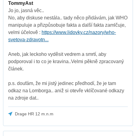
TommyAst
Jo jo, jasná věc..
No, aby diskuse nestála.. tady něco přidávám, jak WHO
manipuluje a přizpůsobuje fakta a další fakta zamlčuje,
velmi účelově :
https://www.lidovky.cz/nazory/who-
svetova-zdravotn...
Aneb, jak leckoho vyděsit vedrem a smrtí, aby
podporoval i to co je kravina..Velmi pěkně zpracovaný
článek.
p.s. doufám, že mi jistý jedinec předhodí, že je tam
odkaz na Lomborga.. aniž si otevře vklíčované odkazy
na zdroje dat..
Drage HR 12 m.n.m