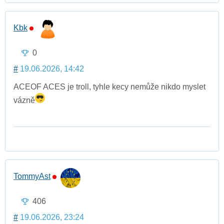
Kbk
0
#
19.06.2026, 14:42
ACEOF ACES je troll, tyhle kecy nemůže nikdo myslet
vázně
TommyAst
406
#
19.06.2026, 23:24