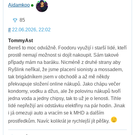
Aidamkoo
85
#
22.06.2026, 22:02
TommyAst
Bereš to moc odvážně. Foodoru využijí i starší lidé, kteří
prostě nemají možnost si dojít nakoupit. Sám takové
případy mám na baráku. Nicméně z druhé strany aby
Ryšlink neříkal, že jsme placení sionisty a mossadem,
tak brigádníkem jsem v obchodě a až mě někdy
překvapuje složení online nákupů. Jako chápu večer
kondomy, vodku a džus, ale že polovinu nákupů tvoří
jedna voda a jedny chipsy, tak to už je o lenosti. Tihle
lidé nepřežijí ani odstávku elektřiny na pár hodin. Jinak
i já omezuji auto a vracím se k MHD a dalším
prostředkům. Navíc kolikrát je rychlejší jít pěšky.