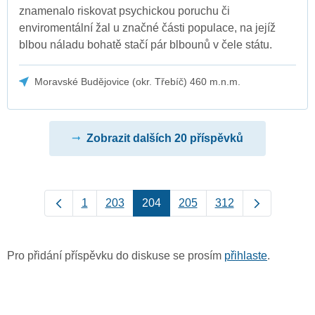
znamenalo riskovat psychickou poruchu či
enviromentální žal u značné části populace, na jejíž
blbou náladu bohatě stačí pár blbounů v čele státu.
Moravské Budějovice (okr. Třebíč) 460 m.n.m.
Zobrazit dalších 20 příspěvků
1
203
204
205
312
Pro přidání příspěvku do diskuse se prosím
přihlaste
.