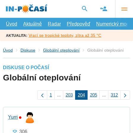
Přejít
na
hlavní
obsah
Úvod
Aktuálně
Radar
Předpověď
Numerický model
Vrací se tropické teploty, zítra až 35 °C
AKTUALITA:
Úvod
Diskuse
Globální oteplování
Globální oteplování
DISKUSE O POČASÍ
Globální oteplování
1
...
203
204
205
...
312
Yurri
306