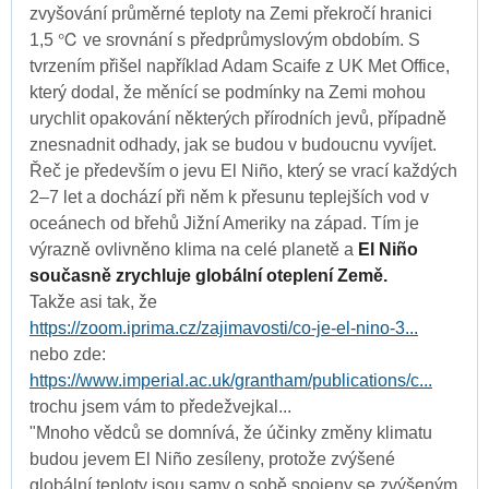
zvyšování průměrné teploty na Zemi překročí hranici
1,5 ℃ ve srovnání s předprůmyslovým obdobím. S
tvrzením přišel například Adam Scaife z UK Met Office,
který dodal, že měnící se podmínky na Zemi mohou
urychlit opakování některých přírodních jevů, případně
znesnadnit odhady, jak se budou v budoucnu vyvíjet.
Řeč je především o jevu El Niño, který se vrací každých
2–7 let a dochází při něm k přesunu teplejších vod v
oceánech od břehů Jižní Ameriky na západ. Tím je
výrazně ovlivněno klima na celé planetě a
El Niño
současně zrychluje globální oteplení Země.
Takže asi tak, že
https://zoom.iprima.cz/zajimavosti/co-je-el-nino-3...
nebo zde:
https://www.imperial.ac.uk/grantham/publications/c...
trochu jsem vám to předežvejkal...
"Mnoho vědců se domnívá, že účinky změny klimatu
budou jevem El Niño zesíleny, protože zvýšené
globální teploty jsou samy o sobě spojeny se zvýšeným