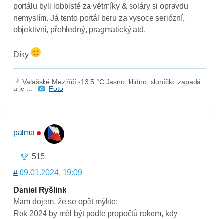
portálu byli lobbisté za větrníky & soláry si opravdu
nemyslím. Já tento portál beru za vysoce seriózní,
objektivní, přehledný, pragmatický atd.
Díky
Valašské Meziříčí -13.5 °C Jasno, klidno, sluníčko zapadá
a je ...
Foto
palma
515
#
09.01.2024, 19:09
Daniel Ryšlink
Mám dojem, že se opět mýlíte:
Rok 2024 by měl být podle propočtů rokem, kdy