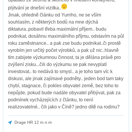
plýtvání je dnešní vizitka..
Jinak, ohledně článku od Yurriho, ne se vším
souhlasím, z některých bodů na mne dýchá
diktatura..pobavil třeba maximální příjem.. budu
podnikat, dosáhnu maximálního příjmu, odstavím na půl
roku zaměstnance.. a pak zse budu podnikat..či prostě
vyrobím jen určitý počet výrobků, a pak už nic..hlavně
tím zabijete výzkumnou činnost, ta je dělána právě pro
zvýšení zisku...čili do výzkumu se pak nevyplatí
investovat.. to nedává to smysl.. a je toho tam víc k
diskusi, ale jinak zajímavé podněty.. jeden bod tam taky
chybí, stagnace, či pokles obyvatel země, bez toho to
nepůjde, pokud bude nadále obyvatel přibývat, pak za
podmínek vycházejících z článku, to není
realizovatelné.. čili jako v Číně? jedno dítě na rodinu?
Drage HR 12 m.n.m