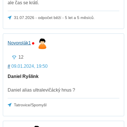
ale čas se krátí.
31.07.2026 - odpočet běží - 5 let a 5 měsíců.
Novorolák1
12
#
09.01.2024, 19:50
Daniel Ryšlink
Daniel alias ultralevičácký hnus ?
Tatrovice/Spomyšl