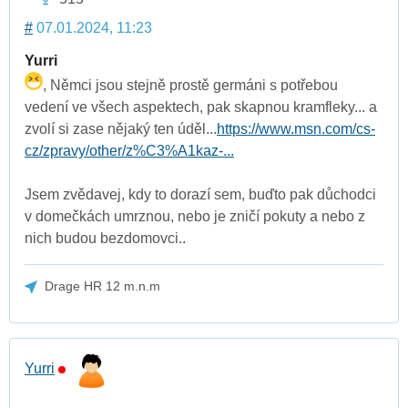
#
07.01.2024, 11:23
Yurri
, Němci jsou stejně prostě germáni s potřebou
vedení ve všech aspektech, pak skapnou kramfleky... a
zvolí si zase nějaký ten úděl...
https://www.msn.com/cs-
cz/zpravy/other/z%C3%A1kaz-...
Jsem zvědavej, kdy to dorazí sem, buďto pak důchodci
v domečkách umrznou, nebo je zničí pokuty a nebo z
nich budou bezdomovci..
Drage HR 12 m.n.m
Yurri