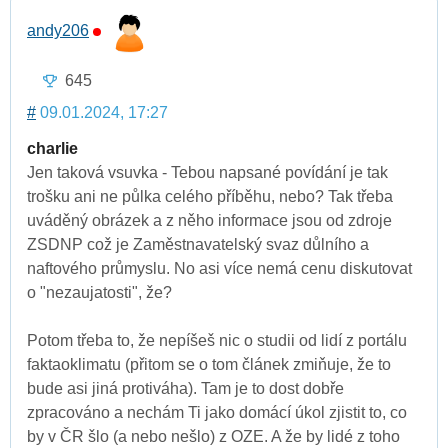
andy206
645
#
09.01.2024, 17:27
charlie
Jen taková vsuvka - Tebou napsané povídání je tak
trošku ani ne půlka celého příběhu, nebo? Tak třeba
uváděný obrázek a z něho informace jsou od zdroje
ZSDNP což je Zaměstnavatelský svaz důlního a
naftového průmyslu. No asi více nemá cenu diskutovat
o "nezaujatosti", že?
Potom třeba to, že nepíšeš nic o studii od lidí z portálu
faktaoklimatu (přitom se o tom článek zmiňuje, že to
bude asi jiná protiváha). Tam je to dost dobře
zpracováno a nechám Ti jako domácí úkol zjistit to, co
by v ČR šlo (a nebo nešlo) z OZE. A že by lidé z toho