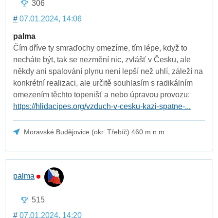
306
#
07.01.2024, 14:06
palma
Čím dříve ty smraďochy omezíme, tím lépe, když to
necháte být, tak se nezmění nic, zvlášť v Česku, ale
někdy ani spalování plynu není lepší než uhlí, záleží na
konkrétní realizaci, ale určitě souhlasím s radikálním
omezením těchto topenišť a nebo úpravou provozu:
https://hlidacipes.org/vzduch-v-cesku-kazi-spatne-...
Moravské Budějovice (okr. Třebíč) 460 m.n.m.
palma
515
#
07.01.2024, 14:20