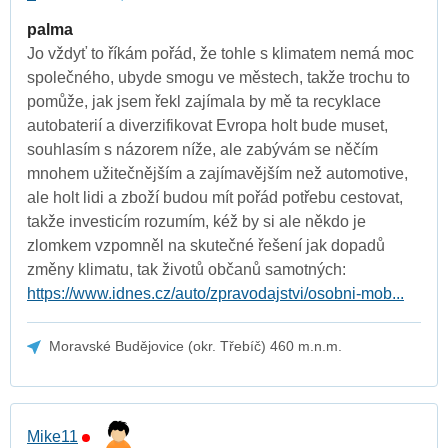
palma
Jo vždyť to říkám pořád, že tohle s klimatem nemá moc
společného, ubyde smogu ve městech, takže trochu to
pomůže, jak jsem řekl zajímala by mě ta recyklace
autobaterií a diverzifikovat Evropa holt bude muset,
souhlasím s názorem níže, ale zabývám se něčím
mnohem užitečnějším a zajímavějším než automotive,
ale holt lidi a zboží budou mít pořád potřebu cestovat,
takže investicím rozumím, kéž by si ale někdo je
zlomkem vzpomněl na skutečné řešení jak dopadů
změny klimatu, tak životů občanů samotných:
https://www.idnes.cz/auto/zpravodajstvi/osobni-mob...
Moravské Budějovice (okr. Třebíč) 460 m.n.m.
Mike11