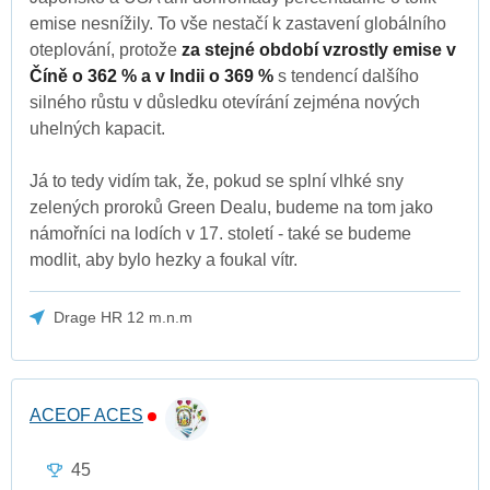
emise nesnížily. To vše nestačí k zastavení globálního
oteplování, protože
za stejné období vzrostly emise v
Číně o 362 % a v Indii o 369 %
s tendencí dalšího
silného růstu v důsledku otevírání zejména nových
uhelných kapacit.
Já to tedy vidím tak, že, pokud se splní vlhké sny
zelených proroků Green Dealu, budeme na tom jako
námořníci na lodích v 17. století - také se budeme
modlit, aby bylo hezky a foukal vítr.
Drage HR 12 m.n.m
ACEOF ACES
45