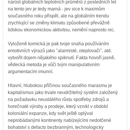
nárůst globálních teplotních průměrů z posledních let
na tento jev je tedy marná - jev sice k maximům
současného roku přispěl, ale na globálním trendu
zrychlující se změny klimatu způsobené převážně
lidskou ekonomickou aktivitou, nemění naprosto nic.
Vyloženě komická je pak tvoje snaha používáním
emotivních výrazů jako "alarmisté, oteplovači", atd.
vytvořit dojem nějakého spiknutí. Fakta hovoří jasně,
vědecká metoda je vůči tvým manipulativním
argumentacím imunní.
Hlavní, hlubokou příčinou současného marasmu je
kapitalismus jako trvale neudržitelný systém založený
na požadavku neustálého růstu spotřeby zdrojů a
horečnaté výroby a prodeje, který vznikl v období
koloniální expanze, kdy svět ještě oplýval
neprobádanými kontinenty nabízejícími nedotčené
bohatství s defacto bezbranným, technologicky