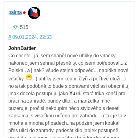
palma
515
#
09.01.2024, 22:33
JohnBattler
Co chcete.. já jsem sháněl nové uhlíky do vrtačky...
nakonec jsem sehnal přesně ty, co jsem potřeboval... z
Polska.. a jinak? všude stejná odpověď... nabídka nové
vrtačky..
.. ( uhlíky jsem koupil čtyři a pečlivě uložil..)
no a tak podobně to bude s opravami věcí asi obecně..(
jinak docela postupuju jako
Yurri
, stará trika končí pro
práci na zahradě, bundy dtto., a manželka mne
buzeruje, proč si nekoupím něco stylového s deseti
kapsama, s visačkou určeno pro zahradu.. a tak je to v
mnoha a mnoha případech..na podzim jsem koukal
přes ulici do zahrady, padesát kilo jablek postupně
opadalo ze stromu a skončilo v hnědém kontejneru,