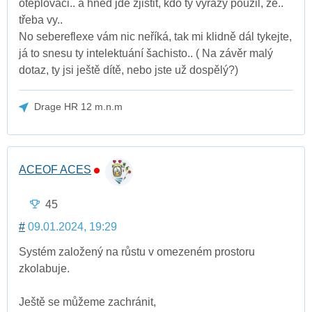
oteplovači.. a hned jde zjistit, kdo ty výrazy použil, že..
třeba vy..
No sebereflexe vám nic neříká, tak mi klidně dál tykejte,
já to snesu ty intelektuání šachisto.. ( Na závěr malý
dotaz, ty jsi ještě dítě, nebo jste už dospělý?)
Drage HR 12 m.n.m
ACEOF ACES
45
#
09.01.2024, 19:29
Systém založený na růstu v omezeném prostoru
zkolabuje.
Ještě se můžeme zachránit,