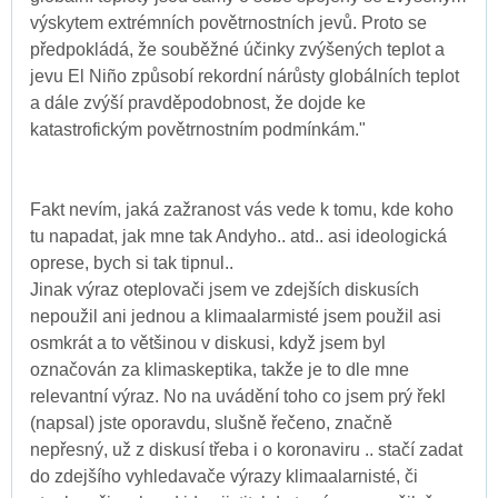
výskytem extrémních povětrnostních jevů. Proto se
předpokládá, že souběžné účinky zvýšených teplot a
jevu El Niño způsobí rekordní nárůsty globálních teplot
a dále zvýší pravděpodobnost, že dojde ke
katastrofickým povětrnostním podmínkám."
Fakt nevím, jaká zažranost vás vede k tomu, kde koho
tu napadat, jak mne tak Andyho.. atd.. asi ideologická
oprese, bych si tak tipnul..
Jinak výraz oteplovači jsem ve zdejších diskusích
nepoužil ani jednou a klimaalarmisté jsem použil asi
osmkrát a to většinou v diskusi, když jsem byl
označován za klimaskeptika, takže je to dle mne
relevantní výraz. No na uvádění toho co jsem prý řekl
(napsal) jste oporavdu, slušně řečeno, značně
nepřesný, už z diskusí třeba i o koronaviru .. stačí zadat
do zdejšího vyhledavače výrazy klimaalarnisté, či