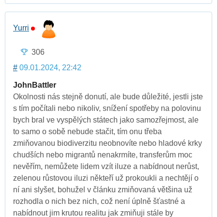
Yurri
306
#
09.01.2024, 22:42
JohnBattler
Okolnosti nás stejně donutí, ale bude důležité, jestli jste
s tím počítali nebo nikoliv, snížení spotřeby na polovinu
bych bral ve vyspělých státech jako samozřejmost, ale
to samo o sobě nebude stačit, tím onu třeba
zmiňovanou biodiverzitu neobnovíte nebo hladové krky
chudších nebo migrantů nenakrmíte, transferům moc
nevěřím, nemůžete lidem vzít iluze a nabídnout nerůst,
zelenou růstovou iluzi někteří už prokoukli a nechtějí o
ní ani slyšet, bohužel v článku zmiňovaná většina už
rozhodla o nich bez nich, což není úplně šťastné a
nabídnout jim krutou realitu jak zmiňuji stále by