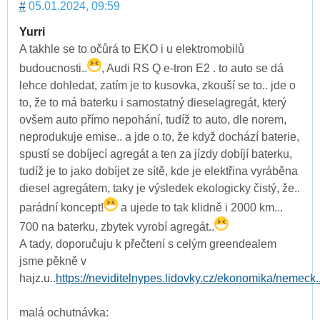
#
05.01.2024, 09:59
Yurri
A takhle se to očůrá to EKO i u elektromobilů
budoucnosti..
, Audi RS Q e-tron E2 . to auto se dá
lehce dohledat, zatím je to kusovka, zkouší se to.. jde o
to, že to má baterku i samostatný dieselagregát, který
ovšem auto přímo nepohání, tudíž to auto, dle norem,
neprodukuje emise.. a jde o to, že když dochází baterie,
spustí se dobíjecí agregát a ten za jízdy dobíjí baterku,
tudíž je to jako dobíjet ze sítě, kde je elektřina vyráběna
diesel agregátem, taky je výsledek ekologicky čistý, že..
parádní koncept!
a ujede to tak klidně i 2000 km...
700 na baterku, zbytek vyrobí agregát..
A tady, doporučuju k přečtení s celým greendealem
jsme pěkně v
hajz.u..
https://neviditelnypes.lidovky.cz/ekonomika/nemeck..
malá ochutnávka: