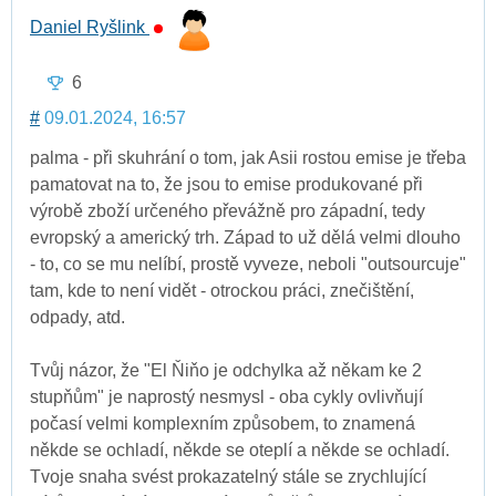
Daniel Ryšlink
6
#
09.01.2024, 16:57
palma - při skuhrání o tom, jak Asii rostou emise je třeba
pamatovat na to, že jsou to emise produkované při
výrobě zboží určeného převážně pro západní, tedy
evropský a americký trh. Západ to už dělá velmi dlouho
- to, co se mu nelíbí, prostě vyveze, neboli "outsourcuje"
tam, kde to není vidět - otrockou práci, znečištění,
odpady, atd.
Tvůj názor, že "El Ňiňo je odchylka až někam ke 2
stupňům" je naprostý nesmysl - oba cykly ovlivňují
počasí velmi komplexním způsobem, to znamená
někde se ochladí, někde se oteplí a někde se ochladí.
Tvoje snaha svést prokazatelný stále se zrychlující