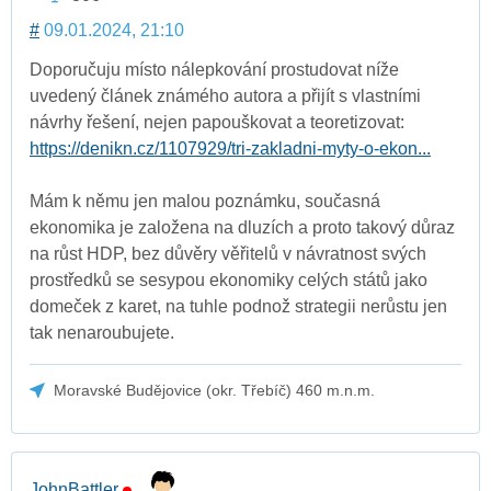
#
09.01.2024, 21:10
Doporučuju místo nálepkování prostudovat níže
uvedený článek známého autora a přijít s vlastními
návrhy řešení, nejen papouškovat a teoretizovat:
https://denikn.cz/1107929/tri-zakladni-myty-o-ekon...
Mám k němu jen malou poznámku, současná
ekonomika je založena na dluzích a proto takový důraz
na růst HDP, bez důvěry věřitelů v návratnost svých
prostředků se sesypou ekonomiky celých států jako
domeček z karet, na tuhle podnož strategii nerůstu jen
tak nenaroubujete.
Moravské Budějovice (okr. Třebíč) 460 m.n.m.
JohnBattler