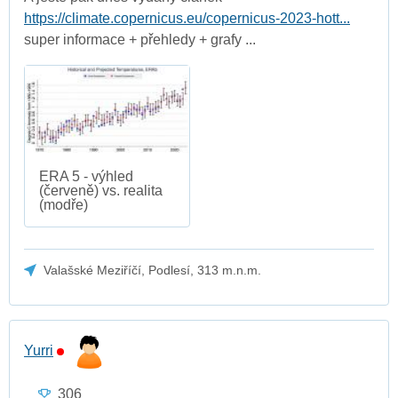
https://climate.copernicus.eu/copernicus-2023-hott...
super informace + přehledy + grafy ...
ERA 5 - výhled
(červeně) vs. realita
(modře)
Valašské Meziříčí, Podlesí, 313 m.n.m.
Yurri
306