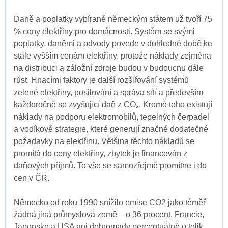
Daně a poplatky vybírané německým státem už tvoří 75
% ceny elektřiny pro domácnosti. Systém se svými
poplatky, daněmi a odvody povede v dohledné době ke
stále vyšším cenám elektřiny, protože náklady zejména
na distribuci a záložní zdroje budou v budoucnu dále
růst. Hnacími faktory je další rozšiřování systémů
zelené elektřiny, posilování a správa sítí a především
každoročně se zvyšující daň z CO₂. Kromě toho existují
náklady na podporu elektromobilů, tepelných čerpadel
a vodíkové strategie, které generují značné dodatečné
požadavky na elektřinu. Většina těchto nákladů se
promítá do ceny elektřiny, zbytek je financován z
daňových příjmů. To vše se samozřejmě promítne i do
cen v ČR.
Německo od roku 1990 snížilo emise CO2 jako téměř
žádná jiná průmyslová země – o 36 procent. Francie,
Japonsko a USA ani dohromady percentuálně o tolik