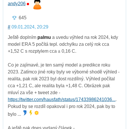
andy206
645
#
09.01.2024, 20:29
Ještě doplním
palmu
a uvedu výhled na rok 2024, kdy
model ERA 5 počítá tepl. odchylku za celý rok cca
+1,52 C s rozptylem cca ± 0,16 C.
Co je zajímavé, je ten samý model a predikce roku
2023. Zatímco jiné roky byly ve výborné shodě výhled -
realita, pak rok 2023 byl dost rozdílný. Výhled počítal
cca +1,21 C, ale realita byla +1,48 C. Obrázek pak
mluví za vše + tweet zde -
https://twitter.com/hausfath/status/17433986241036...
.
Pokud by se rozdíl opakoval i pro rok 2024, pak by to
bylo ...
A ještě pak dnes vydaný článek -