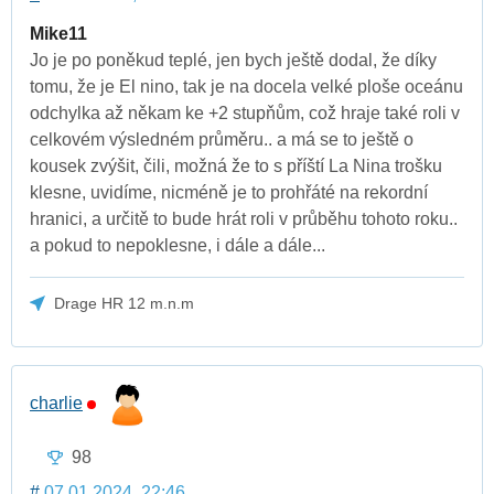
Mike11
Jo je po poněkud teplé, jen bych ještě dodal, že díky
tomu, že je El nino, tak je na docela velké ploše oceánu
odchylka až někam ke +2 stupňům, což hraje také roli v
celkovém výsledném průměru.. a má se to ještě o
kousek zvýšit, čili, možná že to s příští La Nina trošku
klesne, uvidíme, nicméně je to prohřáté na rekordní
hranici, a určitě to bude hrát roli v průběhu tohoto roku..
a pokud to nepoklesne, i dále a dále...
Drage HR 12 m.n.m
charlie
98
#
07.01.2024, 22:46