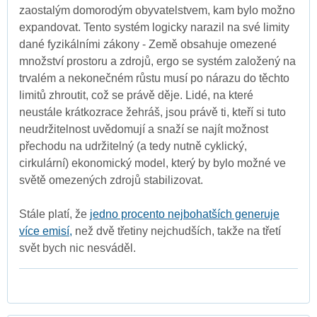
zaostalým domorodým obyvatelstvem, kam bylo možno
expandovat. Tento systém logicky narazil na své limity
dané fyzikálními zákony - Země obsahuje omezené
množství prostoru a zdrojů, ergo se systém založený na
trvalém a nekonečném růstu musí po nárazu do těchto
limitů zhroutit, což se právě děje. Lidé, na které
neustále krátkozrace žehráš, jsou právě ti, kteří si tuto
neudržitelnost uvědomují a snaží se najít možnost
přechodu na udržitelný (a tedy nutně cyklický,
cirkulární) ekonomický model, který by bylo možné ve
světě omezených zdrojů stabilizovat.
Stále platí, že
jedno procento nejbohatších generuje
více emisí,
než dvě třetiny nejchudších, takže na třetí
svět bych nic nesváděl.