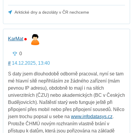
Arktické dny a dezoláty v ČR nechceme
KarMat
0
#
14.12.2025, 13:40
S daty jsem dlouhodobě odborně pracoval, nyní se tam
mé hlavní sítě nepřihlásím ze žádného zařízení (mám
pevnou IP adresu), obdobně to mají i na sítích
univerzitních (ČZU) nebo akademických (BC v Českých
Budějovicích). Naštěstí starý web funguje ještě při
připojení přes mobil nebo přes připojení sousedů. Něco
jsem trochu popsal u sebe na
www.infodatasys.cz
.
Protože ČHMÚ novým rozhraním vlastně brání v
přístupu k datům, která jsou pořizována na základě