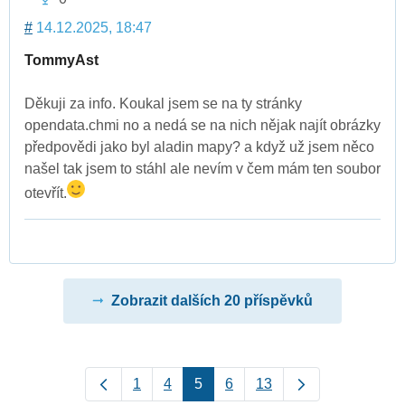
#
14.12.2025, 18:47
TommyAst
Děkuji za info. Koukal jsem se na ty stránky
opendata.chmi no a nedá se na nich nějak najít obrázky
předpovědi jako byl aladin mapy? a když už jsem něco
našel tak jsem to stáhl ale nevím v čem mám ten soubor
otevřít.
Zobrazit dalších 20 příspěvků
1
4
5
6
13