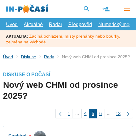
Přejít
na
hlavní
obsah
Úvod
Aktuálně
Radar
Předpověď
Numerický model
Začíná ochlazení, místy přeháňky nebo bouřky,
AKTUALITA:
zejména na východě
Úvod
Diskuse
Rady
Nový web CHMI od prosince 2025?
DISKUSE O POČASÍ
Nový web CHMI od prosince
2025?
1
...
4
5
6
...
13