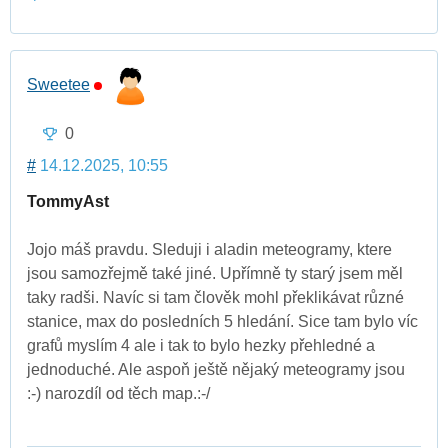
Sweetee
0
#
14.12.2025, 10:55
TommyAst
Jojo máš pravdu. Sleduji i aladin meteogramy, ktere
jsou samozřejmě také jiné. Upřímně ty starý jsem měl
taky radši. Navíc si tam člověk mohl překlikávat různé
stanice, max do posledních 5 hledání. Sice tam bylo víc
grafů myslím 4 ale i tak to bylo hezky přehledné a
jednoduché. Ale aspoň ještě nějaký meteogramy jsou
:-) narozdíl od těch map.:-/