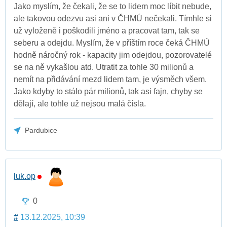
Jako myslím, že čekali, že se to lidem moc líbit nebude,
ale takovou odezvu asi ani v ČHMÚ nečekali. Tímhle si
už vyloženě i poškodili jméno a pracovat tam, tak se
seberu a odejdu. Myslím, že v příštím roce čeká ČHMÚ
hodně náročný rok - kapacity jim odejdou, pozorovatelé
se na ně vykašlou atd. Utratit za tohle 30 milionů a
nemít na přidávání mezd lidem tam, je výsměch všem.
Jako kdyby to stálo pár milionů, tak asi fajn, chyby se
dělají, ale tohle už nejsou malá čísla.
Pardubice
luk.op
0
#
13.12.2025, 10:39