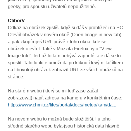
geeky, pro spoustu uživatelů nepoužitelné.
CtiborV
Odkaz na obrázek zjistíš, když si dáš v prohlížeči na PC
Otevřít obrázek v novém okně (Open Image in new tab)
a pak zkopíruješ URL právě z toho okna, kde se
obrázek otevřel. Také v Mozzila Firefox bylo "View
Image Info", teď už to tam nebývá zapnuté, ale dá se to
spustit. Tato funkce umožnila po kliknutí levým tlačítkem
na libovolný obrázek zobrazit URL ze všech obrázků na
stránce.
Na starém webu (který se mi teď zase začal
zobrazovat) např. adresa na kameru v konkrétním čase:
https://www.chmi.cz/files/portal/docs/meteo/kam/da...
Na novém webu to možná bude složitější. I u toho
středně starého webu byla-jsou historická data hlavně