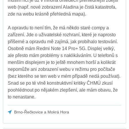
musím říct je už v mnoha ohledech přehlednější zdejší
web (např. nové zobrazení Aladina je čistá katastrofa,
zde na webu krásně přehledná mapa).
A opravdu to není tím, že má někdo staré compy a
zařízení. Jde o uživatelské rozhraní, které je naprosto
příšerné a opravdu mě zajímá, jak probíhalo testování.
Osobně mám Redmi Note 14 Pro+ 5G. Displej velký,
ale přesto mám problémy s naklikáváním. U telefonů s
menším displejem je to ještě mnohem horší a kolikrát
nepomůže ani zobrazení webu v režimu pro počítače
(bez kterého se ten web v mém případě nedá používat).
Snad se po té vlně konstruktivní kritiky ČHMÚ zkusí
poohlédnout po nějakém zlepšení, ale mám obavu, že
to nenastane.
Brno-Řečkovice a Mokrá Hora