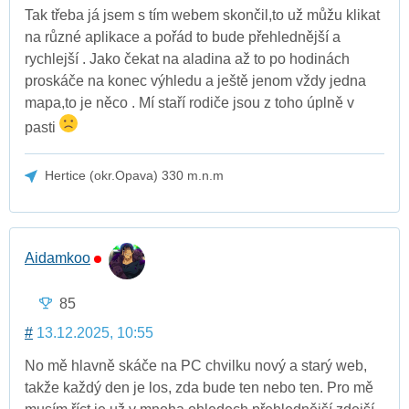
Tak třeba já jsem s tím webem skončil,to už můžu klikat
na různé aplikace a pořád to bude přehlednější a
rychlejší . Jako čekat na aladina až to po hodinách
proskáče na konec výhledu a ještě jenom vždy jedna
mapa,to je něco . Mí staří rodiče jsou z toho úplně v
pasti
Hertice (okr.Opava) 330 m.n.m
Aidamkoo
85
#
13.12.2025, 10:55
No mě hlavně skáče na PC chvilku nový a starý web,
takže každý den je los, zda bude ten nebo ten. Pro mě