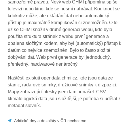
samozřejmě pravdu. Nový web CHMI připomíná spíše
televizi nebo kino, kde se nesmí nahrávat. Kouknout se
kdokoliv může, ale ukládání dat nebo automatický
přístup je maximálně komplikován či znemožněn. O to
už se CHMI snažil v druhé generaci webu, kde byla
použita struktura stránek z webu první generace a
obalena složitým kodem, aby byl (automatický) přístup k
datům co nejvíce znemožněn. Bylo to často složité
dobýváni dat. Web první generace byl jednoduchý,
přehledný, hardwarově nenáročný.
Naštěstí existují opendata.chmi.cz, kde jsou data ze
stanic, radarové snímky, družicové snímky k dizpozici.
Mapy zobrazující blesky jsem tam nenašel. CSV
klimatologická data jsou složitější, je potřeba si udělat z
metadat slovník.
Arktické dny a dezoláty v ČR nechceme