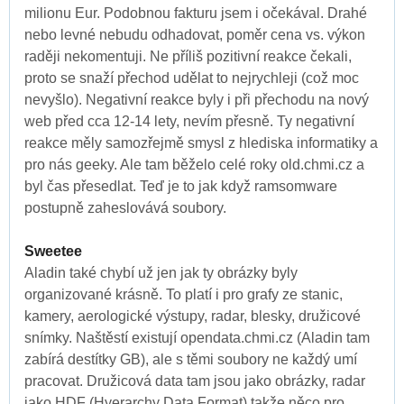
milionu Eur. Podobnou fakturu jsem i očekával. Drahé
nebo levné nebudu odhadovat, poměr cena vs. výkon
raději nekomentuji. Ne příliš pozitivní reakce čekali,
proto se snaží přechod udělat to nejrychleji (což moc
nevyšlo). Negativní reakce byly i při přechodu na nový
web před cca 12-14 lety, nevím přesně. Ty negativní
reakce měly samozřejmě smysl z hlediska informatiky a
pro nás geeky. Ale tam běželo celé roky old.chmi.cz a
byl čas přesedlat. Teď je to jak když ramsomware
postupně zaheslovává soubory.
Sweetee
Aladin také chybí už jen jak ty obrázky byly
organizované krásně. To platí i pro grafy ze stanic,
kamery, aerologické výstupy, radar, blesky, družicové
snímky. Naštěstí existují opendata.chmi.cz (Aladin tam
zabírá destítky GB), ale s těmi soubory ne každý umí
pracovat. Družicová data tam jsou jako obrázky, radar
jako HDF (Hyerarchy Data Format) takže něco pro