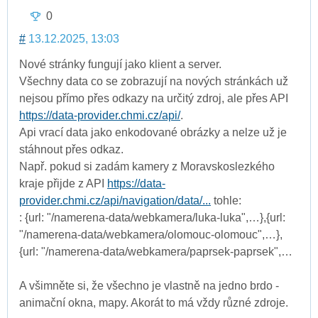
0
#
13.12.2025, 13:03
Nové stránky fungují jako klient a server.
Všechny data co se zobrazují na nových stránkách už
nejsou přímo přes odkazy na určitý zdroj, ale přes API
https://data-provider.chmi.cz/api/
.
Api vrací data jako enkodované obrázky a nelze už je
stáhnout přes odkaz.
Např. pokud si zadám kamery z Moravskoslezkého
kraje přijde z API
https://data-
provider.chmi.cz/api/navigation/data/...
tohle:
: {url: "/namerena-data/webkamera/luka-luka",…},{url:
"/namerena-data/webkamera/olomouc-olomouc",…},
{url: "/namerena-data/webkamera/paprsek-paprsek",…
A všimněte si, že všechno je vlastně na jedno brdo -
animační okna, mapy. Akorát to má vždy různé zdroje.