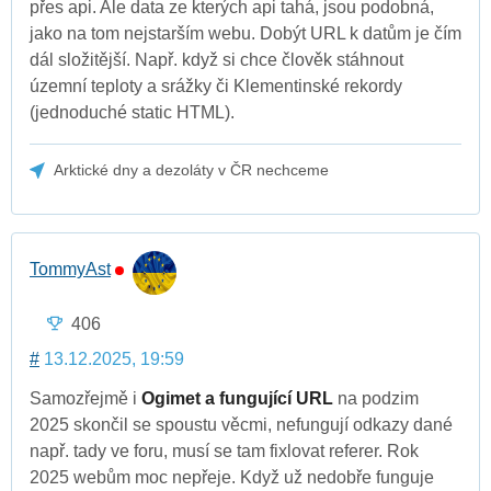
přes api. Ale data ze kterých api tahá, jsou podobná,
jako na tom nejstarším webu. Dobýt URL k datům je čím
dál složitější. Např. když si chce člověk stáhnout
územní teploty a srážky či Klementinské rekordy
(jednoduché static HTML).
Arktické dny a dezoláty v ČR nechceme
TommyAst
406
#
13.12.2025, 19:59
Samozřejmě i
Ogimet a fungující URL
na podzim
2025 skončil se spoustu věcmi, nefungují odkazy dané
např. tady ve foru, musí se tam fixlovat referer. Rok
2025 webům moc nepřeje. Když už nedobře funguje