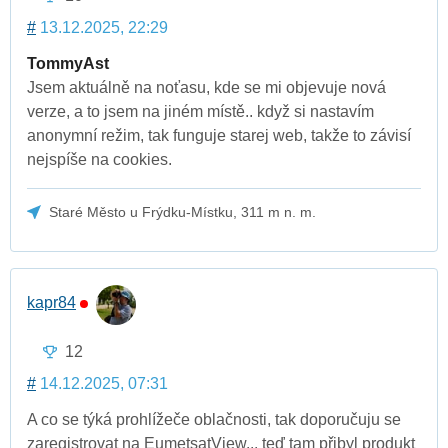
#
13.12.2025, 22:29
TommyAst
Jsem aktuálně na noťasu, kde se mi objevuje nová
verze, a to jsem na jiném místě.. když si nastavím
anonymní režim, tak funguje starej web, takže to závisí
nejspíše na cookies.
Staré Město u Frýdku-Místku, 311 m n. m.
kapr84
12
#
14.12.2025, 07:31
A co se týká prohlížeče oblačnosti, tak doporučuju se
zaregistrovat na EumetsatView... teď tam přibyl produkt