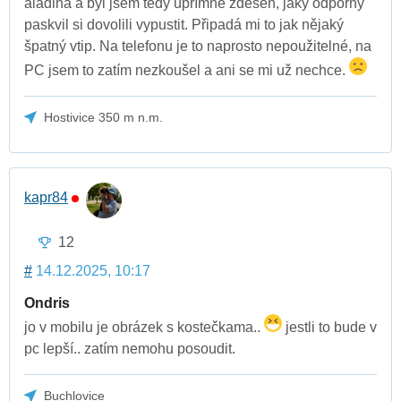
aladina a byl jsem tedy upřímně zděšen, jaký odporný
paskvil si dovolili vypustit. Připadá mi to jak nějaký
špatný vtip. Na telefonu je to naprosto nepoužitelné, na
PC jsem to zatím nezkoušel a ani se mi už nechce.
Hostivice 350 m n.m.
kapr84
12
#
14.12.2025, 10:17
Ondris
jo v mobilu je obrázek s kostečkama..
jestli to bude v
pc lepší.. zatím nemohu posoudit.
Buchlovice