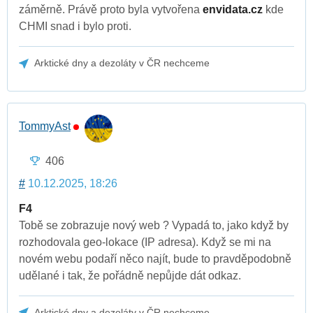
záměrně. Právě proto byla vytvořena
envidata.cz
kde
CHMI snad i bylo proti.
Arktické dny a dezoláty v ČR nechceme
TommyAst
406
#
10.12.2025, 18:26
F4
Tobě se zobrazuje nový web ? Vypadá to, jako když by
rozhodovala geo-lokace (IP adresa). Když se mi na
novém webu podaří něco najít, bude to pravděpodobně
udělané i tak, že pořádně nepůjde dát odkaz.
Arktické dny a dezoláty v ČR nechceme