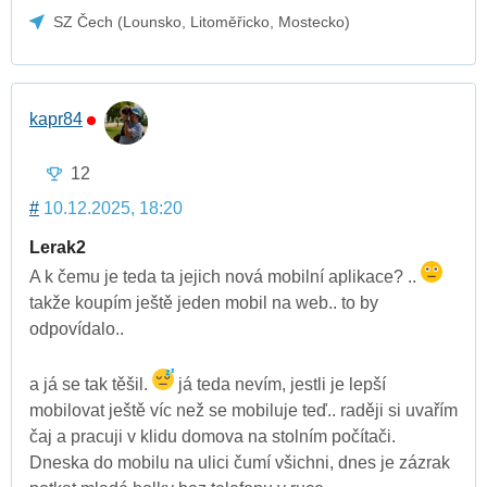
SZ Čech (Lounsko, Litoměřicko, Mostecko)
kapr84
12
#
10.12.2025, 18:20
Lerak2
A k čemu je teda ta jejich nová mobilní aplikace? ..
takže koupím ještě jeden mobil na web.. to by
odpovídalo..
a já se tak těšil.
já teda nevím, jestli je lepší
mobilovat ještě víc než se mobiluje teď.. raději si uvařím
čaj a pracuji v klidu domova na stolním počítači.
Dneska do mobilu na ulici čumí všichni, dnes je zázrak