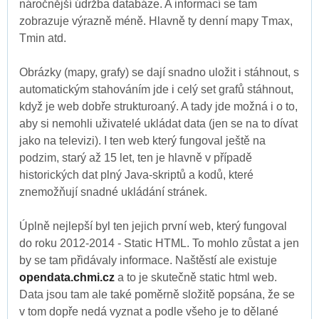
náročnější údržba databáze. A informací se tam
zobrazuje výrazně méně. Hlavně ty denní mapy Tmax,
Tmin atd.
Obrázky (mapy, grafy) se dají snadno uložit i stáhnout, s
automatickým stahováním jde i celý set grafů stáhnout,
když je web dobře strukturoaný. A tady jde možná i o to,
aby si nemohli uživatelé ukládat data (jen se na to dívat
jako na televizi). I ten web který fungoval ještě na
podzim, starý až 15 let, ten je hlavně v případě
historických dat plný Java-skriptů a kodů, které
znemožňují snadné ukládání stránek.
Úplně nejlepší byl ten jejich první web, který fungoval
do roku 2012-2014 - Static HTML. To mohlo zůstat a jen
by se tam přidávaly informace. Naštěstí ale existuje
opendata.chmi.cz
a to je skutečně static html web.
Data jsou tam ale také poměrně složitě popsána, že se
v tom dopře nedá vyznat a podle všeho je to dělané