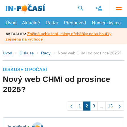
Přejít
na
hlavní
obsah
Úvod
Aktuálně
Radar
Předpověď
Numerický model
Začíná ochlazení, místy přeháňky nebo bouřky,
AKTUALITA:
zejména na východě
Úvod
Diskuse
Rady
Nový web CHMI od prosince 2025?
DISKUSE O POČASÍ
Nový web CHMI od prosince
2025?
1
2
3
...
13