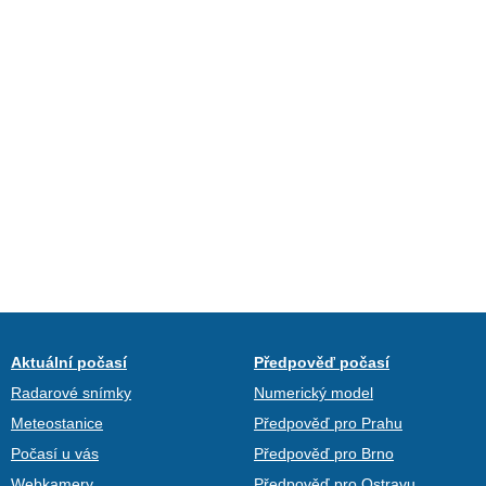
Aktuální počasí
Předpověď počasí
Radarové snímky
Numerický model
Meteostanice
Předpověď pro Prahu
Počasí u vás
Předpověď pro Brno
Webkamery
Předpověď pro Ostravu