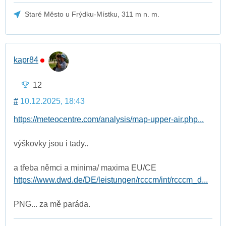
Staré Město u Frýdku-Místku, 311 m n. m.
kapr84
12
#
10.12.2025, 18:43
https://meteocentre.com/analysis/map-upper-air.php...
výškovky jsou i tady..
a třeba němci a minima/ maxima EU/CE
https://www.dwd.de/DE/leistungen/rcccm/int/rcccm_d...
PNG... za mě paráda.