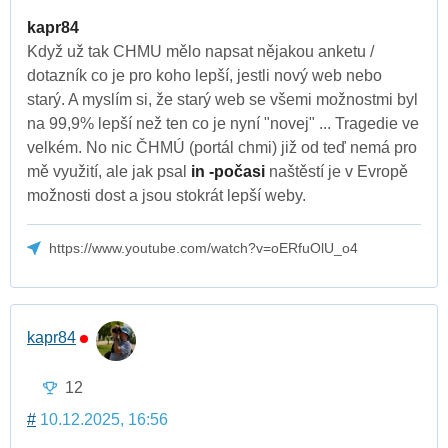
kapr84
Když už tak CHMU mělo napsat nějakou anketu /
dotazník co je pro koho lepší, jestli nový web nebo
starý. A myslím si, že starý web se všemi možnostmi byl
na 99,9% lepší než ten co je nyní "novej" ... Tragedie ve
velkém. No nic ČHMÚ (portál chmi) již od teď nemá pro
mě využití, ale jak psal
in -počasi
naštěstí je v Evropě
možnosti dost a jsou stokrát lepší weby.
https://www.youtube.com/watch?v=oERfuOlU_o4
kapr84
12
#
10.12.2025, 16:56