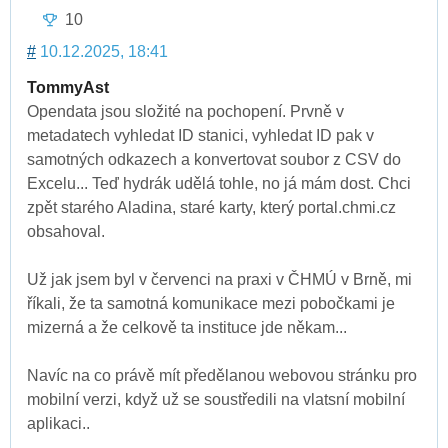
10
#
10.12.2025, 18:41
TommyAst
Opendata jsou složité na pochopení. Prvně v
metadatech vyhledat ID stanici, vyhledat ID pak v
samotných odkazech a konvertovat soubor z CSV do
Excelu... Teď hydrák udělá tohle, no já mám dost. Chci
zpět starého Aladina, staré karty, který portal.chmi.cz
obsahoval.
Už jak jsem byl v červenci na praxi v ČHMÚ v Brně, mi
říkali, že ta samotná komunikace mezi pobočkami je
mizerná a že celkově ta instituce jde někam...
Navíc na co právě mít předělanou webovou stránku pro
mobilní verzi, když už se soustředili na vlatsní mobilní
aplikaci..