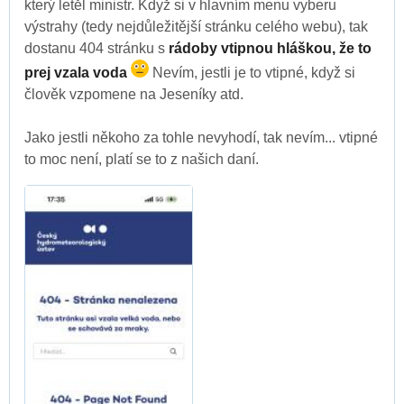
který letěl ministr. Když si v hlavním menu vyberu
výstrahy (tedy nejdůležitější stránku celého webu), tak
dostanu 404 stránku s
rádoby vtipnou hláškou, že to
prej vzala voda
Nevím, jestli je to vtipné, když si
člověk vzpomene na Jeseníky atd.
Jako jestli někoho za tohle nevyhodí, tak nevím... vtipné
to moc není, platí se to z našich daní.