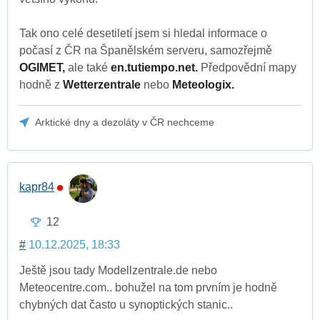
Tak ono celé desetiletí jsem si hledal informace o
počasí z ČR na Španělském serveru, samozřejmě
OGIMET,
ale také
en.tutiempo.net.
Předpovědní mapy
hodně z
Wetterzentrale
nebo
Meteologix.
Arktické dny a dezoláty v ČR nechceme
kapr84
12
#
10.12.2025, 18:33
Ještě jsou tady Modellzentrale.de nebo
Meteocentre.com.. bohužel na tom prvním je hodně
chybných dat často u synoptických stanic..