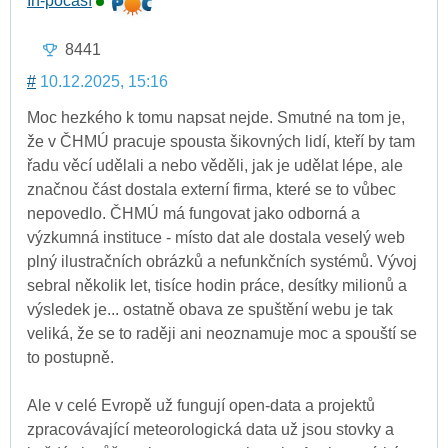
In-počasí
8441
#
10.12.2025, 15:16
Moc hezkého k tomu napsat nejde. Smutné na tom je,
že v ČHMÚ pracuje spousta šikovných lidí, kteří by tam
řadu věcí udělali a nebo věděli, jak je udělat lépe, ale
značnou část dostala externí firma, které se to vůbec
nepovedlo. ČHMÚ má fungovat jako odborná a
výzkumná instituce - místo dat ale dostala veselý web
plný ilustračních obrázků a nefunkčních systémů. Vývoj
sebral několik let, tisíce hodin práce, desítky milionů a
výsledek je... ostatně obava ze spuštění webu je tak
veliká, že se to raději ani neoznamuje moc a spouští se
to postupně.
Ale v celé Evropě už fungují open-data a projektů
zpracovávající meteorologická data už jsou stovky a