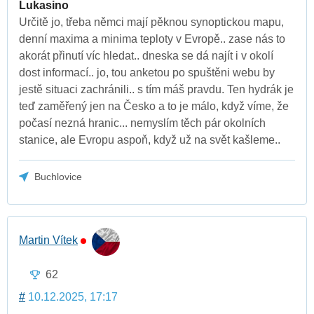
Lukasino
Určitě jo, třeba němci mají pěknou synoptickou mapu,
denní maxima a minima teploty v Evropě.. zase nás to
akorát přinutí víc hledat.. dneska se dá najít i v okolí
dost informací.. jo, tou anketou po spuštěni webu by
jestě situaci zachránili.. s tím máš pravdu. Ten hydrák je
teď zaměřený jen na Česko a to je málo, když víme, že
počasí nezná hranic... nemyslím těch pár okolních
stanice, ale Evropu aspoň, když už na svět kašleme..
Buchlovice
Martin Vítek
62
#
10.12.2025, 17:17