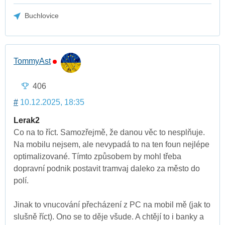
Buchlovice
TommyAst
406
#
10.12.2025, 18:35
Lerak2
Co na to říct. Samozřejmě, že danou věc to nesplňuje.
Na mobilu nejsem, ale nevypadá to na ten foun nejlépe
optimalizované. Tímto způsobem by mohl třeba
dopravní podnik postavit tramvaj daleko za město do
polí.
Jinak to vnucování přecházení z PC na mobil mě (jak to
slušně říct). Ono se to děje všude. A chtějí to i banky a