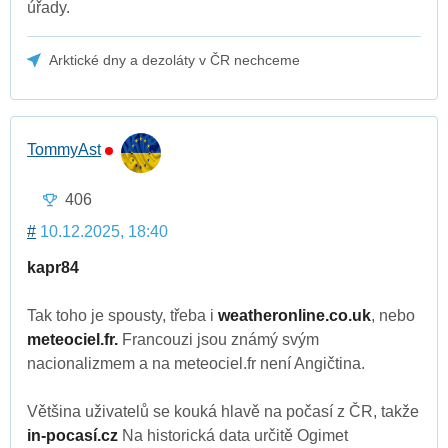
úřady.
Arktické dny a dezoláty v ČR nechceme
TommyAst
406
#
10.12.2025, 18:40
kapr84
Tak toho je spousty, třeba i
weatheronline.co.uk
, nebo
meteociel.fr.
Francouzi jsou známý svým
nacionalizmem a na meteociel.fr není Angičtina.
Většina uživatelů se kouká hlavě na počasí z ČR, takže
in-pocasí.cz
Na historická data určitě Ogimet