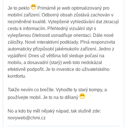
Je to peklo
Primárně je web optimalizovaný pro
mobilní zařízení. Odborný obsah zůstává zachován v
nezměněné kvalitě. Vylepšené vyhledávání dat zkracují
cestu k informacím. Přehledný vizuální styl s
vylepšenou čitelností usnadňuje orientaci. Dále nové
záložky. Nové interaktivní podklady. Plná responzivita
automaticky přizpůsobí jakémukoliv zařízení. Jedno z
vyjádření: Dnes už většina lidí sleduje počasí na
mobilu, a dosavadní (starý) web toto nedokázal
efektivně podpořit. Je to investice do uživatelského
komfortu.
Takže nevím co brečíte. Vyhoďte ty starý kompy, a
používejte mobil. Je to na to dělaný
No a kdo by měl nějaký nápad, tak slušně zde:
novyweb@chmi.cz