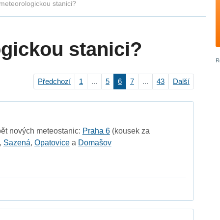
meteorologickou stanici?
gickou stanici?
Předchozí
1
...
5
6
7
...
43
Další
pět nových meteostanic:
Praha 6
(kousek za
,
Sazená
,
Opatovice
a
Domašov