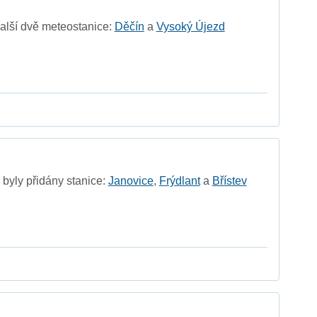
alší dvě meteostanice:
Děčín
a
Vysoký Újezd
byly přidány stanice:
Janovice
,
Frýdlant
a
Břístev