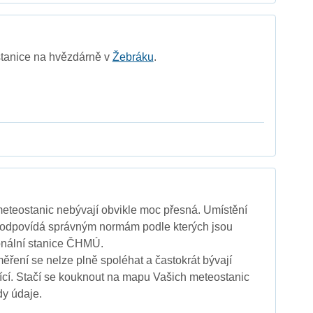
stanice na hvězdárně v
Žebráku
.
eteostanic nebývají obvikle moc přesná. Umístění
neodpovídá správným normám podle kterých jsou
onální stanice ČHMÚ.
ěření se nelze plně spoléhat a častokrát bývají
cí. Stačí se kouknout na mapu Vašich meteostanic
dy údaje.