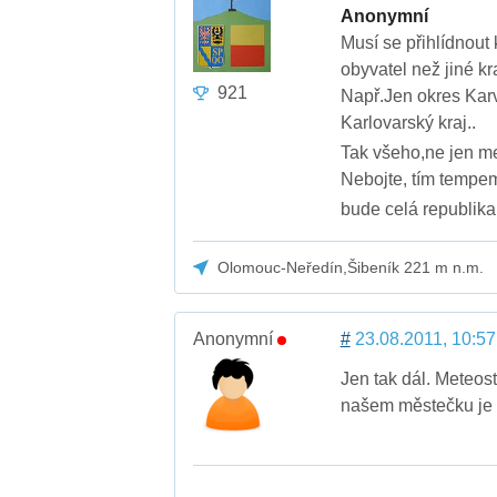
Anonymní
Musí se přihlídnout 
obyvatel než jiné kr
921
Např.Jen okres Karv
Karlovarský kraj..
Tak všeho,ne jen m
Nebojte, tím tempem
bude celá republika 
Olomouc-Neředín,Šibeník 221 m n.m.
Anonymní
#
23.08.2011, 10:57
Jen tak dál. Meteost
našem městečku je 