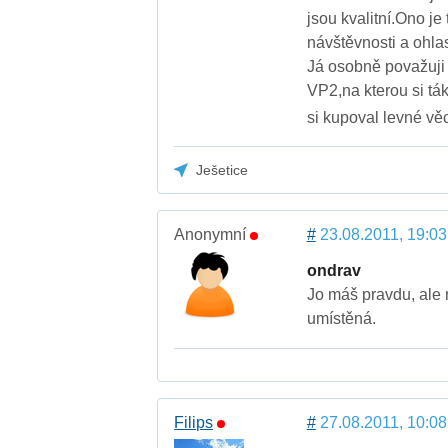
jsou kvalitní.Ono j
návštěvnosti a ohl
Já osobně považuji 
VP2,na kterou si ták
si kupoval levné věc
Ješetice
Anonymní
#
23.08.2011, 19:03
ondrav
Jo máš pravdu, ale 
umístěná.
Filips
#
27.08.2011, 10:08