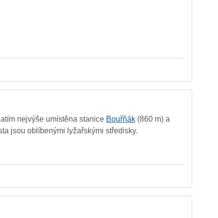
zatím nejvýše umístěna stanice
Bouřňák
(860 m) a
sta jsou oblíbenými lyžařskými středisky.