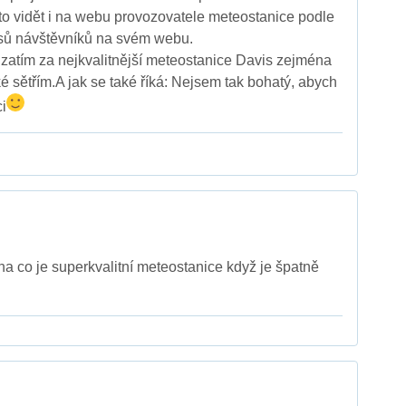
e to vidět i na webu provozovatele meteostanice podle
asů návštěvníků na svém webu.
zatím za nejkvalitnější meteostanice Davis zejména
é sětřím.A jak se také říká: Nejsem tak bohatý, abych
i
na co je superkvalitní meteostanice když je špatně