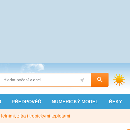
R
PŘEDPOVĚĎ
NUMERICKÝ
MODEL
ŘEKY
etními, zítra i tropickými teplotami