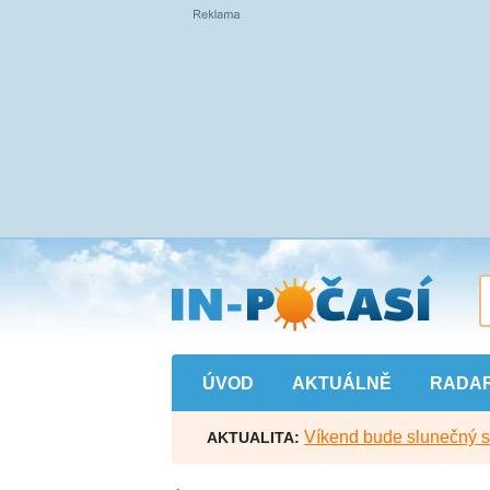
Přejít
na
hlavní
obsah
ÚVOD
AKTUÁLNĚ
RADA
Víkend bude slunečný s l
AKTUALITA: