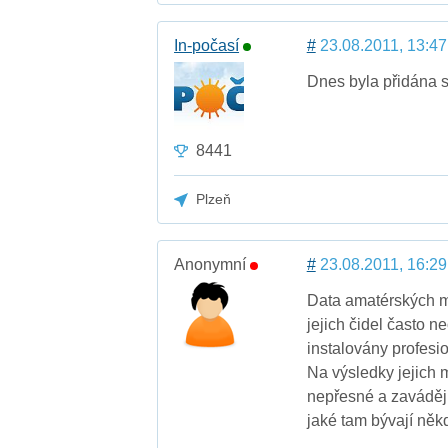
In-počasí
#
23.08.2011, 13:47
Dnes byla přidána 
8441
Plzeň
Anonymní
#
23.08.2011, 16:29
Data amatérských m
jejich čidel často 
instalovány profesi
Na výsledky jejich m
nepřesné a zavádějí
jaké tam bývají něk