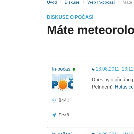
Úvod
Diskuse
Web In-počasí
Máte 
DISKUSE O POČASÍ
Máte meteorolo
In-počasí
#
13.08.2011, 13:12
Dnes bylo přidáno 
Petřínem),
Holasice
8441
Plzeň