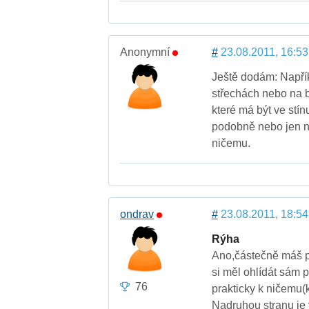
Anonymní
#
23.08.2011, 16:53
Ještě dodám: Napří
střechách nebo na ba
které má být ve stín
podobně nebo jen n
ničemu.
ondrav
#
23.08.2011, 18:54
Rýha
Ano,částečně máš pr
si měl ohlídát sám p
76
prakticky k ničemu(
Nadruhou stranu je 