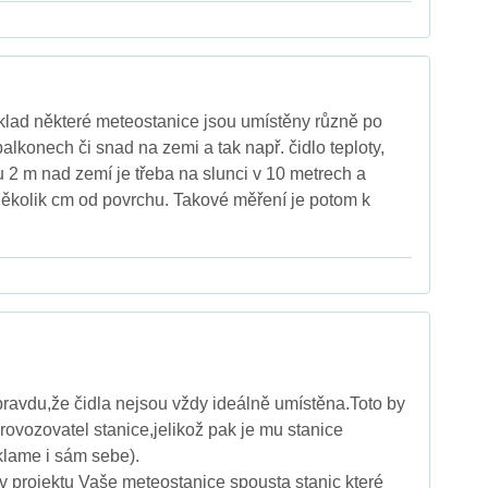
klad některé meteostanice jsou umístěny různě po
lkonech či snad na zemi a tak např. čidlo teploty,
u 2 m nad zemí je třeba na slunci v 10 metrech a
ěkolik cm od povrchu. Takové měření je potom k
avdu,že čidla nejsou vždy ideálně umístěna.Toto by
rovozovatel stanice,jelikož pak je mu stanice
klame i sám sebe).
v projektu Vaše meteostanice spousta stanic které