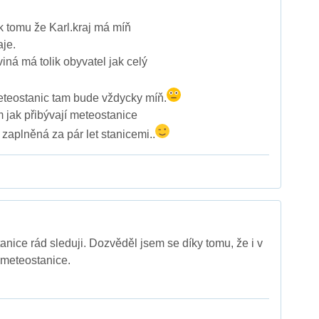
k tomu že Karl.kraj má míň
aje.
iná má tolik obyvatel jak celý
eteostanic tam bude vždycky míň.
 jak přibývají meteostanice
zaplněná za pár let stanicemi..
anice rád sleduji. Dozvěděl jsem se díky tomu, že i v
meteostanice.