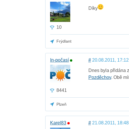
Díky
10
Frýdlant
In-počasí
#
20.08.2011, 17:12
Dnes byla přidána 
Pozděchov
. Obě mí
8441
Plzeň
Karel83
#
21.08.2011, 18:48