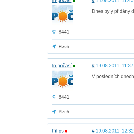
In-počasí
#
14.08.2011, 11:40
Dnes byly přidány d
8441
Plzeň
In-počasí
#
19.08.2011, 11:37
V posledních dnech 
8441
Plzeň
Filips
#
19.08.2011, 12:32