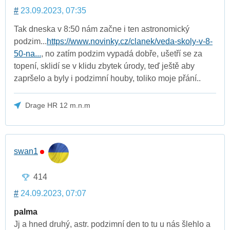
#
23.09.2023, 07:35
Tak dneska v 8:50 nám začne i ten astronomický
podzim...
https://www.novinky.cz/clanek/veda-skoly-v-8-
50-na...
, no zatím podzim vypadá dobře, ušetří se za
topení, sklidí se v klidu zbytek úrody, teď ještě aby
zapršelo a byly i podzimní houby, toliko moje přání..
Drage HR 12 m.n.m
swan1
414
#
24.09.2023, 07:07
palma
Jj a hned druhý, astr. podzimní den to tu u nás šlehlo a