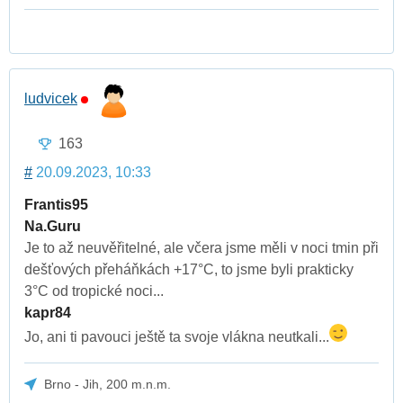
ludvicek
163
#
20.09.2023, 10:33
Frantis95
Na.Guru
Je to až neuvěřitelné, ale včera jsme měli v noci tmin při
dešťových přeháňkách +17°C, to jsme byli prakticky
3°C od tropické noci...
kapr84
Jo, ani ti pavouci ještě ta svoje vlákna neutkali...
Brno - Jih, 200 m.n.m.