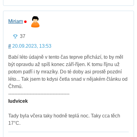
Miriam
37
#
20.09.2023, 13:53
Babí léto údajně v tento čas teprve přichází, to by měl
být opravdu až spíš konec září-říjen. K tomu říjnu už
potom patří i ty mrazíky. Do té doby asi prostě pozdní
léto... Tak jsem to kdysi četla snad v nějakém článku od
Čhmú.
----------------------------------------
ludvicek
Tady byla včera taky hodně teplá noc. Taky cca těch
17°C.