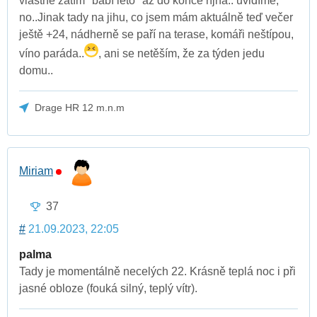
vlastně zatím "babí léto" až do konce října.. uvidíme,
no..Jinak tady na jihu, co jsem mám aktuálně teď večer
ještě +24, nádherně se paří na terase, komáři neštípou,
víno paráda..
, ani se netěším, že za týden jedu
domu..
Drage HR 12 m.n.m
Miriam
37
#
21.09.2023, 22:05
palma
Tady je momentálně necelých 22. Krásně teplá noc i při
jasné obloze (fouká silný, teplý vítr).