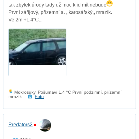
tak zbytek úrody tady už moc klid mít nebude
První zářijový, přízemní a. ,,karosářský,, mrazík.
Ve 2m +1,4°C...
Mokrosuky, Pošumaví 1.4 °C První podzimní, přízemní
mrazík..
Foto
Predators2