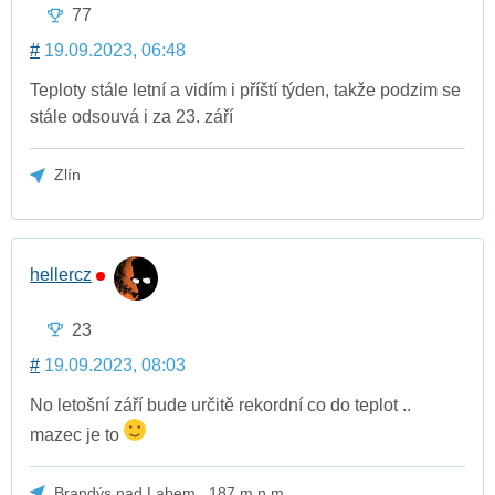
77
#
19.09.2023, 06:48
Teploty stále letní a vidím i příští týden, takže podzim se
stále odsouvá i za 23. září
Zlín
hellercz
23
#
19.09.2023, 08:03
No letošní září bude určitě rekordní co do teplot ..
mazec je to
Brandýs nad Labem , 187 m.n.m.