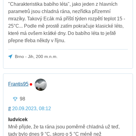
"Charakteristika babího léta", jako jeden z hlavních
parametrů jsou chladná rána, nezřídka přízemní
mrazíky. Takový Ecák má příští týden rozpětí teplot 15 -
25°C... Podle mě prostě zatím pokračuje klasické léto,
které má ovšem krátké dny. Do babího léta to ještě
přepne třeba někdy v říjnu.
Brno - Jih, 200 m.n.m.
Frantis95
98
#
20.09.2023, 08:12
ludvicek
Mně přijde, že ta rána jsou poměrně chladná už teď,
tady bylo dnes 9 °C, skoro o 5 °C méně než