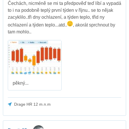
Čechách, nicméně se mi ta předpověď teď líbí a vypadá
to i na podobně teplý první týden v říjnu.. se to nějak
zacyklilo..tři dny ochlazení, a týden teplo, třid ny
ochlazení a týden teplo...atd..
, akorát sprchnout by
tam mohlo..
pěkný...
Drage HR 12 m.n.m