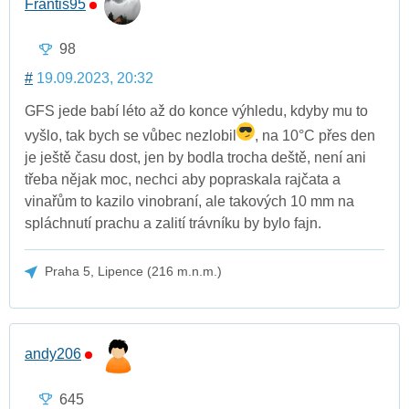
Frantis95
98
#
19.09.2023, 20:32
GFS jede babí léto až do konce výhledu, kdyby mu to
vyšlo, tak bych se vůbec nezlobil
, na 10°C přes den
je ještě času dost, jen by bodla trocha deště, není ani
třeba nějak moc, nechci aby popraskala rajčata a
vinařům to kazilo vinobraní, ale takových 10 mm na
spláchnutí prachu a zalití trávníku by bylo fajn.
Praha 5, Lipence (216 m.n.m.)
andy206
645