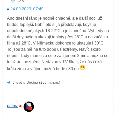
1281
#
24.09.2023, 07:49
Ano dnešní ráno je hodně chladné, ale další noci už
budou teplejší. Babí léto si já představují, když je
odpoledne nějakých 18-22°C a je slunečno. Výhledy na
další dny ovšem ukazují teploty přes 25°C a na začátku
října až 28°C. V Německu dokonce to ukazuje i 30°C.
To jsou za mě na tuto dobu už extrémy. Navíc skoro
neprší. Tady máme za celé září jenom 2mm a možná se
to už ani nezmění. Nedávno v TV říkali, že nás čeká
krůta zima a v říjnu možná bude i 30 no
.
Jílové u Děčína (286 m.n.m.)
palma