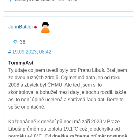
JohnBattler
38
#
19.09.2023, 08:42
TommyAst
Ty údaje co jsem uvedl byly pro Prahu Libuš. Bral jsem
ze dvou různých zdrojů. Ogimet má data jen od roku
2008 a zbytek byl ČHMU. Ale teď jsem si to
zkontroloval a bohužel mezi daty je trochu rozdíl, takže
asi to není úplně ucelená a správná řada dat. Berte to
spíše orientačně.
Každopádně k dnešní půlnoci má září 2023 v Praze
Libuši průměrnou teplotu 19,1°C což je odchylka od
normálu +4,8°C. Od dneška začneme průměr postupně