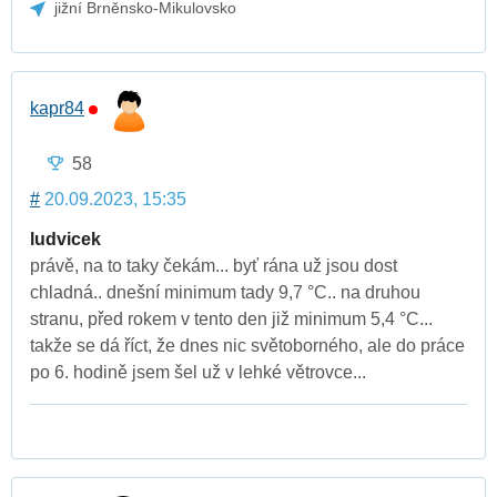
jižní Brněnsko-Mikulovsko
kapr84
58
#
20.09.2023, 15:35
ludvicek
právě, na to taky čekám... byť rána už jsou dost
chladná.. dnešní minimum tady 9,7 °C.. na druhou
stranu, před rokem v tento den již minimum 5,4 °C...
takže se dá říct, že dnes nic světoborného, ale do práce
po 6. hodině jsem šel už v lehké větrovce...