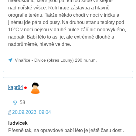
meteostanic, které jsou pár km od sebe ve stejné
nadmořské výšce. Roli hraje zástavba a hlavně
orografie terénu. Takže někdo chodí v noci v tričku a
jinému jde pára od pusy. Na druhou stranu teploty pod
10°C v noci nejsou v druhé půlce září nic neobvyklého,
naopak. Babí léto to asi je, ale extrémně dlouhé a
nadprůměrné, hlavně ve dne.
Vinařice - Divice (okres Louny) 290 m.n.m.
kapr84
58
#
20.09.2023, 09:04
ludvicek
Přesně tak, na opravdové babí léto je ještě času dost..