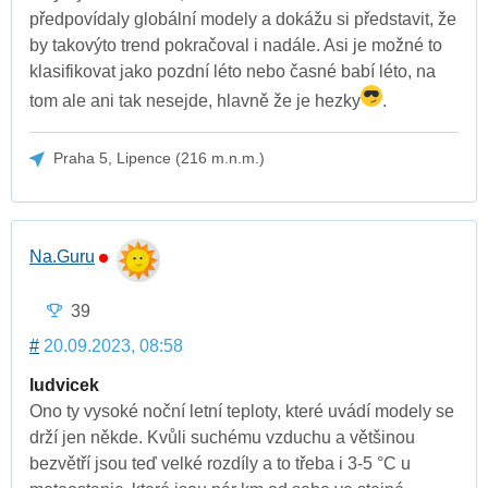
předpovídaly globální modely a dokážu si představit, že
by takovýto trend pokračoval i nadále. Asi je možné to
klasifikovat jako pozdní léto nebo časné babí léto, na
tom ale ani tak nesejde, hlavně že je hezky
.
Praha 5, Lipence (216 m.n.m.)
Na.Guru
39
#
20.09.2023, 08:58
ludvicek
Ono ty vysoké noční letní teploty, které uvádí modely se
drží jen někde. Kvůli suchému vzduchu a většinou
bezvětří jsou teď velké rozdíly a to třeba i 3-5 °C u