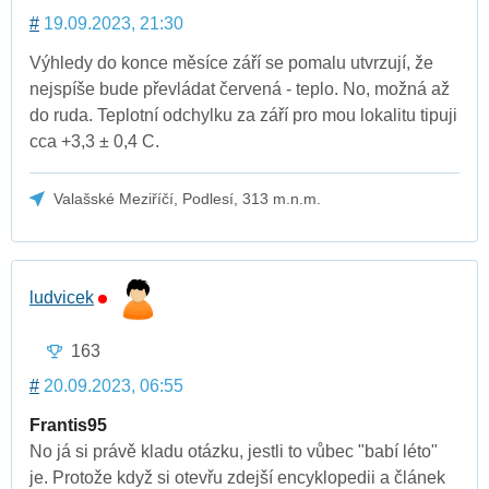
#
19.09.2023, 21:30
Výhledy do konce měsíce září se pomalu utvrzují, že
nejspíše bude převládat červená - teplo. No, možná až
do ruda. Teplotní odchylku za září pro mou lokalitu tipuji
cca +3,3 ± 0,4 C.
Valašské Meziříčí, Podlesí, 313 m.n.m.
ludvicek
163
#
20.09.2023, 06:55
Frantis95
No já si právě kladu otázku, jestli to vůbec "babí léto"
je. Protože když si otevřu zdejší encyklopedii a článek