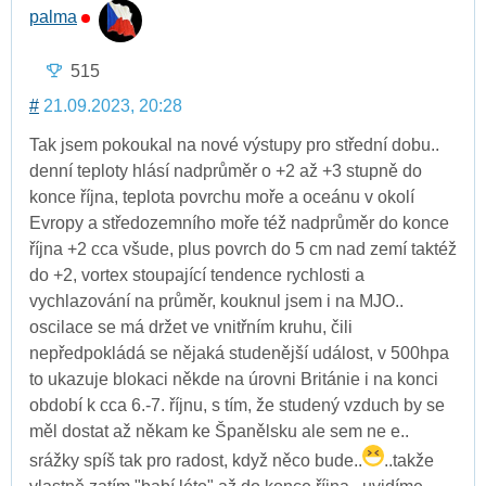
palma
515
#
21.09.2023, 20:28
Tak jsem pokoukal na nové výstupy pro střední dobu..
denní teploty hlásí nadprůměr o +2 až +3 stupně do
konce října, teplota povrchu moře a oceánu v okolí
Evropy a středozemního moře též nadprůměr do konce
října +2 cca všude, plus povrch do 5 cm nad zemí taktéž
do +2, vortex stoupající tendence rychlosti a
vychlazování na průměr, kouknul jsem i na MJO..
oscilace se má držet ve vnitřním kruhu, čili
nepředpokládá se nějaká studenější událost, v 500hpa
to ukazuje blokaci někde na úrovni Británie i na konci
období k cca 6.-7. říjnu, s tím, že studený vzduch by se
měl dostat až někam ke Španělsku ale sem ne e..
srážky spíš tak pro radost, když něco bude..
..takže