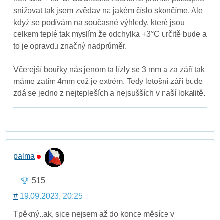
snižovat tak jsem zvědav na jakém číslo skončíme. Ale
když se podívám na současné výhledy, které jsou
celkem teplé tak myslím že odchylka +3°C určitě bude a
to je opravdu značný nadprůměr.
Včerejší bouřky nás jenom ta lízly se 3 mm a za září tak
máme zatím 4mm což je extrém. Tedy letošní září bude
zdá se jedno z nejtepleších a nejsušších v naší lokalitě.
palma
515
#
19.09.2023, 20:25
Tpěkný..ak, sice nejsem až do konce měsíce v