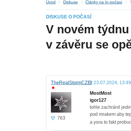
Úvod
Diskuse
Články na In-počasí
DISKUSE O POČASÍ
V novém týdnu 
v závěru se opě
TheRealStormCZE
#
23.07.2024, 13:49
MostMost
igor127
tohle zachránil jedi
pod mrakem aby tep
763
a yora to fakt probu