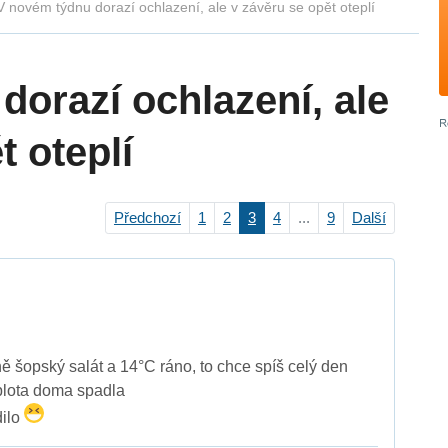
V novém týdnu dorazí ochlazení, ale v závěru se opět oteplí
dorazí ochlazení, ale
t oteplí
Předchozí
1
2
3
4
...
9
Další
ně šopský salát a 14°C ráno, to chce spíš celý den
lota doma spadla
dilo