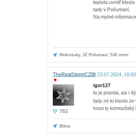
teplota uvnitř klesl
tady v Pošumaví.
Na mylné informace
Mokrosuky, JZ Pošumaví, 530 mnm
TheRealStormCZE
#
23.07.2024, 16:00
igor127
to je pravda, asi i d
tady mi to kleslo ze
hnus ty komoušský
763
Bílina