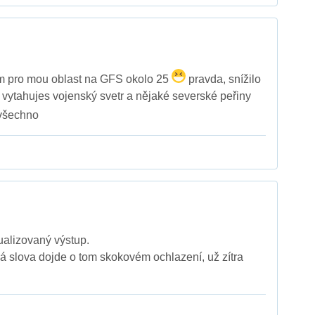
m pro mou oblast na GFS okolo 25
pravda, snížilo
da vytahujes vojenský svetr a nějaké severské peřiny
 všechno
ualizovaný výstup.
á slova dojde o tom skokovém ochlazení, už zítra