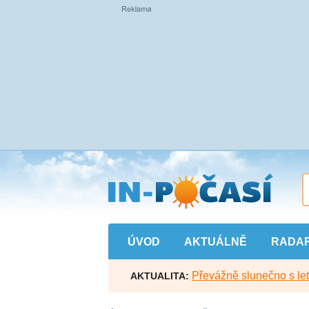
Přejít
na
hlavní
obsah
ÚVOD
AKTUÁLNĚ
RADA
Převážně slunečno s let
AKTUALITA: