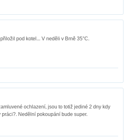
řiložil pod kotel... V neděli v Brně 35°C.
zamluvené ochlazení, jsou to totiž jediné 2 dny kdy
v práci?. Nedělní pokoupání bude super.