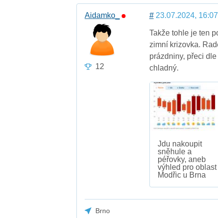
Aidamko_
#
23.07.2024, 16:07
Takže tohle je ten p
zimní krizovka. Rad
prázdniny, přeci dle
12
chladný.
Jdu nakoupit
sněhule a
péřovky, aneb
výhled pro oblast
Modřic u Brna
Brno