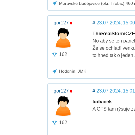
Moravské Budějovice (okr. Třebíč) 460
igor127
#
23.07.2024, 15:00
TheRealStormCZ
No aby se ten panel
Že se ochladí venku 
162
to hned tak o jeden
Hodonín, JMK
igor127
#
23.07.2024, 15:01
ludvicek
A GFS tam rýsuje za
162