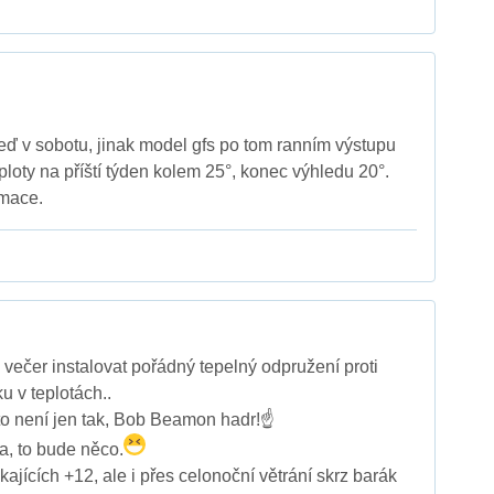
eď v sobotu, jinak model gfs po tom ranním výstupu
ploty na příští týden kolem 25°, konec výhledu 20°.
rmace.
večer instalovat pořádný tepelný odpružení proti
u v teplotách..
 to není jen tak, Bob Beamon hadr!☝️
a, to bude něco.
ajících +12, ale i přes celonoční větrání skrz barák