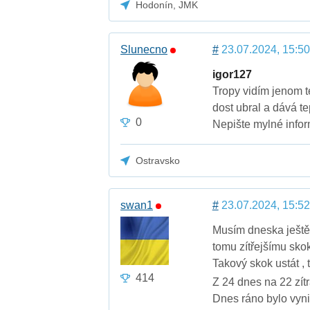
Hodonín, JMK
Slunecno
#
23.07.2024, 15:50
igor127
Tropy vidím jenom t
dost ubral a dává te
0
Nepište mylné info
Ostravsko
swan1
#
23.07.2024, 15:52
Musím dneska ještě 
tomu zítřejšímu skok
Takový skok ustát ,
414
Z 24 dnes na 22 zítr
Dnes ráno bylo vynik