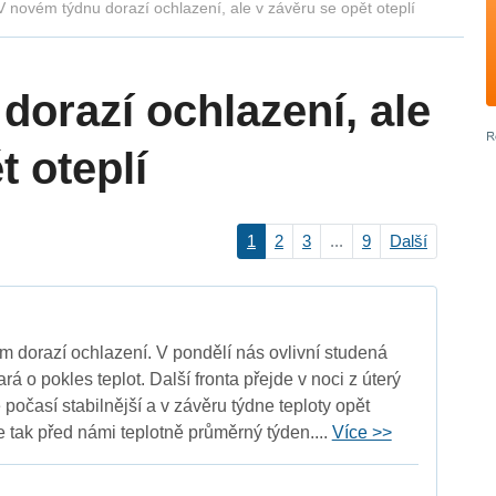
V novém týdnu dorazí ochlazení, ale v závěru se opět oteplí
dorazí ochlazení, ale
t oteplí
1
2
3
...
9
Další
 dorazí ochlazení. V pondělí nás ovlivní studená
ará o pokles teplot. Další fronta přejde v noci z úterý
počasí stabilnější a v závěru týdne teploty opět
e tak před námi teplotně průměrný týden....
Více >>