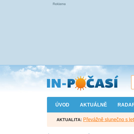
Přejít
na
hlavní
obsah
ÚVOD
AKTUÁLNĚ
RADA
Převážně slunečno s let
AKTUALITA: