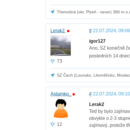
Třemošná (okr. Plzeň - sever) 380 m.n.
Lerak2
#
22.07.2024, 09:06
igor127
Ano, SZ konečně ček
posledních 14 dnec
73
SZ Čech (Lounsko, Litoměřicko, Moste
Aidamko_
#
22.07.2024, 09:10
Lerak2
Teď by bylo zajímav
obvykle o 2-3 stupně
12
zajímavý, protože t