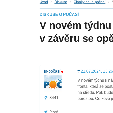
Úvod
Diskuse
Články na In-počasí
DISKUSE O POČASÍ
V novém týdnu 
v závěru se opě
In-počasí
#
21.07.2024, 13:26
V novém týdnu k nám
fronta, která se post
na středu. Pak bude 
8441
porostou. Celkově j
Plzeň