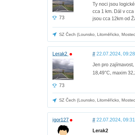
Ty noci jsou logick
cca 1 km. Dál v cca
73
jsou cca 12km od Ž
SZ Čech (Lounsko, Litoměřicko, Moste
Lerak2
#
22.07.2024, 09:28
Jen pro zajímavost,
18,49°C, maxim 32
73
SZ Čech (Lounsko, Litoměřicko, Moste
igor127
#
22.07.2024, 09:31
Lerak2