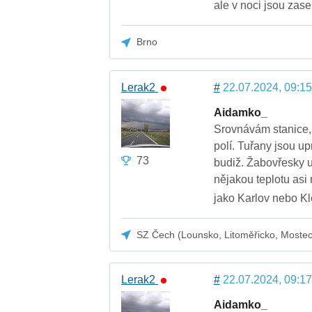
ale v noci jsou zase
Brno
Lerak2
#
22.07.2024, 09:15
Aidamko_
Srovnávám stanice,
polí. Tuřany jsou up
73
budiž. Žabovřesky uv
nějakou teplotu asi 
jako Karlov nebo 
SZ Čech (Lounsko, Litoměřicko, Moste
Lerak2
#
22.07.2024, 09:17
Aidamko_