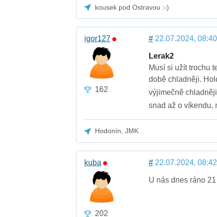
kousek pod Ostravou :-)
igor127
#
22.07.2024, 08:40
Lerak2
Musí si užít trochu 
době chladněji. Hol
162
výjimečně chladněj
snad až o víkendu, 
Hodonín, JMK
kuba
#
22.07.2024, 08:42
U nás dnes ráno 21 
202