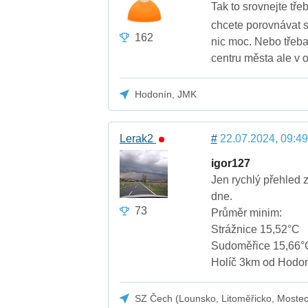
Tak to srovnejte tř
chcete porovnávat 
162
nic moc. Nebo třeba 
centru města ale v o
Hodonín, JMK
Lerak2
#
22.07.2024, 09:49
igor127
Jen rychlý přehled 
dne.
73
Průměr minim:
Strážnice 15,52°C
Sudoměřice 15,66°
Holíč 3km od Hodo
SZ Čech (Lounsko, Litoměřicko, Moste