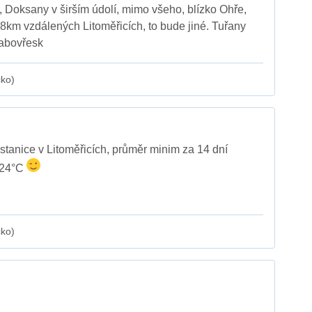
é, Doksany v širším údolí, mimo všeho, blízko Ohře,
 8km vzdálených Litoměřicích, to bude jiné. Tuřany
abovřesk
cko)
 stanice v Litoměřicích, průměr minim za 14 dní
,24°C
cko)