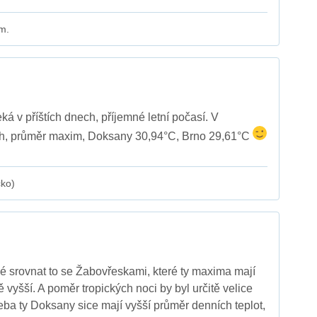
m.
á v příštích dnech, příjemné letní počasí. V
h, průměr maxim, Doksany 30,94°C, Brno 29,61°C
cko)
é srovnat to se Žabovřeskami, které ty maxima mají
 vyšší. A poměr tropických noci by byl určitě velice
řeba ty Doksany sice mají vyšší průměr denních teplot,