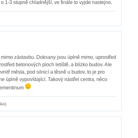
 o 1-3 stupně chladnější, ve finále to vyjde nastejno.
 mimo zástavbu. Doksany jsou úplně mimo, uprostřed
rostřed betonových ploch letiště, a blízko budov. Ale
nitř města, pod silnicí a těsně u budov, to je pro
ne úplně vypovídající. Takový nástřel centra, něco
Klementinum
cko)