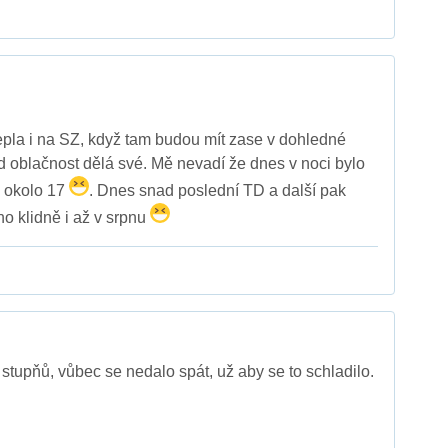
tepla i na SZ, když tam budou mít zase v dohledné
d oblačnost dělá své. Mě nevadí že dnes v noci bylo
i okolo 17
. Dnes snad poslední TD a další pak
no klidně i až v srpnu
stupňů, vůbec se nedalo spát, už aby se to schladilo.