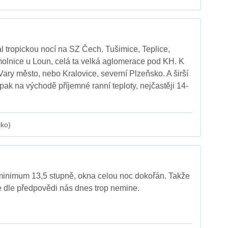
l tropickou nocí na SZ Čech. Tušimice, Teplice,
olnice u Loun, celá ta velká aglomerace pod KH. K
Vary město, nebo Kralovice, severní Plzeňsko. A širší
ak na východě příjemné ranní teploty, nejčastěji 14-
cko)
minimum 13,5 stupně, okna celou noc dokořán. Takže
le dle předpovědi nás dnes trop nemine.