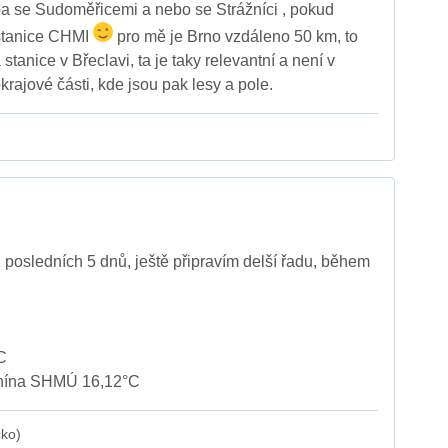
eba se Sudoměřicemi a nebo se Strážníci , pokud
stanice CHMI
pro mě je Brno vzdáleno 50 km, to
stanice v Břeclavi, ta je taky relevantní a není v
krajové části, kde jsou pak lesy a pole.
z posledních 5 dnů, ještě připravím delší řadu, během
C
nína SHMÚ 16,12°C
cko)