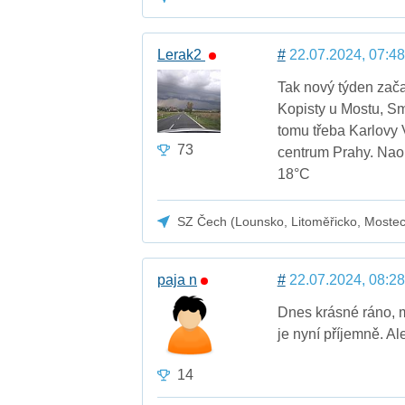
Lerak2
#
22.07.2024, 07:48
Tak nový týden zača
Kopisty u Mostu, Sm
tomu třeba Karlovy 
73
centrum Prahy. Naop
18°C
SZ Čech (Lounsko, Litoměřicko, Moste
paja n
#
22.07.2024, 08:28
Dnes krásné ráno, 
je nyní příjemně. A
14