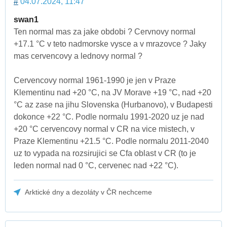
#
04.07.2024, 11:47
swan1
Ten normal mas za jake obdobi ? Cervnovy normal
+17.1 °C v teto nadmorske vysce a v mrazovce ? Jaky
mas cervencovy a lednovy normal ?
Cervencovy normal 1961-1990 je jen v Praze
Klementinu nad +20 °C, na JV Morave +19 °C, nad +20
°C az zase na jihu Slovenska (Hurbanovo), v Budapesti
dokonce +22 °C. Podle normalu 1991-2020 uz je nad
+20 °C cervencovy normal v CR na vice mistech, v
Praze Klementinu +21.5 °C. Podle normalu 2011-2040
uz to vypada na rozsirujici se Cfa oblast v CR (to je
leden normal nad 0 °C, cervenec nad +22 °C).
Arktické dny a dezoláty v ČR nechceme