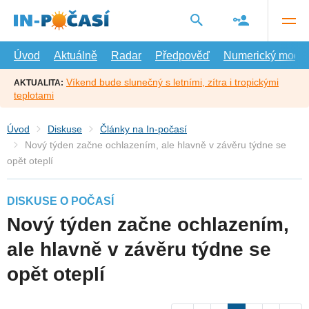
Přejít
na
hlavní
obsah
Úvod
Aktuálně
Radar
Předpověď
Numerický model
Víkend bude slunečný s letními, zítra i tropickými
AKTUALITA:
teplotami
Úvod
Diskuse
Články na In-počasí
Nový týden začne ochlazením, ale hlavně v závěru týdne se
opět oteplí
DISKUSE O POČASÍ
Nový týden začne ochlazením,
ale hlavně v závěru týdne se
opět oteplí