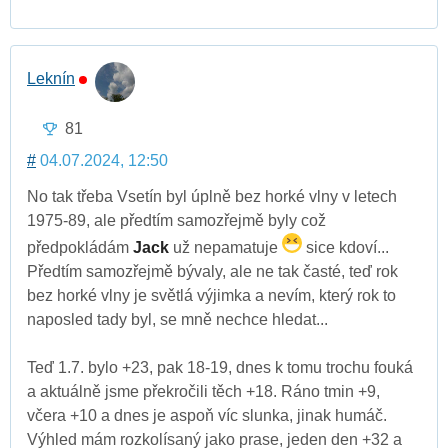
Leknín
81
#
04.07.2024, 12:50
No tak třeba Vsetín byl úplně bez horké vlny v letech
1975-89, ale předtím samozřejmě byly což
předpokládám
Jack
už nepamatuje
sice kdoví...
Předtím samozřejmě bývaly, ale ne tak časté, teď rok
bez horké vlny je světlá výjimka a nevím, který rok to
naposled tady byl, se mně nechce hledat...
Teď 1.7. bylo +23, pak 18-19, dnes k tomu trochu fouká
a aktuálně jsme překročili těch +18. Ráno tmin +9,
včera +10 a dnes je aspoň víc slunka, jinak humáč.
Výhled mám rozkolísaný jako prase, jeden den +32 a