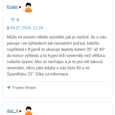
Krater
0
#
04.07.2024, 21:26
Může mi prosím někdo vysvětlit, jak je možné, že u nás
panuje i ve výhledech tak nestabilní počasí, kdežto
napřiklad v Kyjevě to ukazuje teploty kolem 35° až 40°
do konce výhledu a to Kyjev leží severněji než většina
našeho území. Moc to nechápu a je to pro mě taková
anomálie, něco jako kdyby u nás bylo 40 a ve
Španělsku 25°. Díky za informace.
Frýdek Místek
daz_4