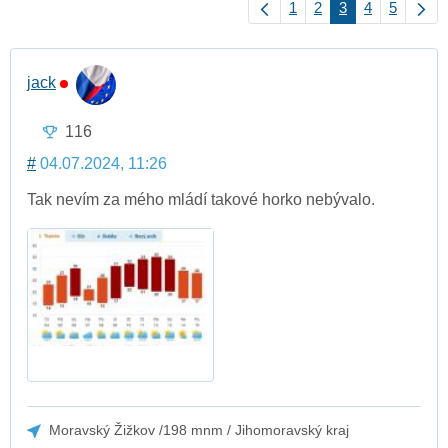
1
2
3
4
5
jack
116
#
04.07.2024, 11:26
Tak nevím za mého mládí takové horko nebývalo.
Moravský Žižkov /198 mnm / Jihomoravský kraj