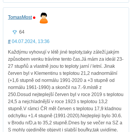
TomasMost
64
#
04.07.2024, 13:36
Každýmu vyhovují v létě jiné teploty,taky záleží,jakým
způsobem venku trávíme tento čas.Já mám za ideál 23-
27 stupňů a vlastně jsou to teploty jarní / letní. Jinak
červen byl v Klementinu s teplotou 21,2 nadnormální
(+1,6 stupně od normálu 1991-2020 a +3 stupně od
normálu 1961-1990) a skončil na 7.-9.místě z
250.Dosud nejteplejší červen byl v roce 2019 s teplotou
24,5 a nejchladnější v roce 1923 s teplotou 13,2
stupně.V rámci ČR měl červen s teplotou 17,9 kladnou
odchylku +1.4 stupně (1991-2020).Nejtepleji bylo 30.6.
v Brodu n/D,a to 35,2 stupně.Dnes by se večer na SZ a
S mohly ojediněle objevit i slabší bouřky,tak uvidíme.