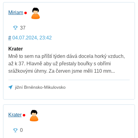
Miriam
37
#
04.07.2024, 23:42
Krater
Mně to sem na příští týden dává docela horký vzduch,
až k 37. Hlavně aby už přestaly bouřky s obřími
srážkovými úhrny. Za červen jsme měli 110 mm...
jižní Brněnsko-Mikulovsko
Krater
0