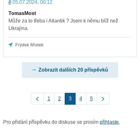
#
05.07.2024, 00:12
TomasMost
Může za to třeba i Atlantik ? Jsem k němu blíž než
Ukrajina.
Frýdek Místek
Zobrazit dalších 20 příspěvků
1
2
3
4
5
Pro přidání příspěvku do diskuse se prosím
přihlaste
.