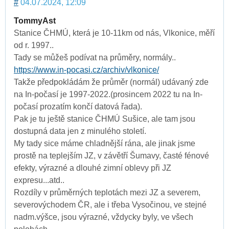
#
04.07.2024, 12:09
TommyAst
Stanice ČHMÚ, která je 10-11km od nás, Vlkonice, měří
od r. 1997..
Tady se můžeš podívat na průměry, normály..
https://www.in-pocasi.cz/archiv/vlkonice/
Takže předpokládám že průměr (normál) udávaný zde
na In-počasí je 1997-2022.(prosincem 2022 tu na In-
počasí prozatím končí datová řada).
Pak je tu ještě stanice ČHMÚ Sušice, ale tam jsou
dostupná data jen z minulého století.
My tady sice máme chladnější rána, ale jinak jsme
prostě na teplejším JZ, v závětří Šumavy, časté fénové
efekty, výrazné a dlouhé zimní oblevy při JZ
expresu...atd..
Rozdíly v průměrných teplotách mezi JZ a severem,
severovýchodem ČR, ale i třeba Vysočinou, ve stejné
nadm.výšce, jsou výrazné, vždycky byly, ve všech