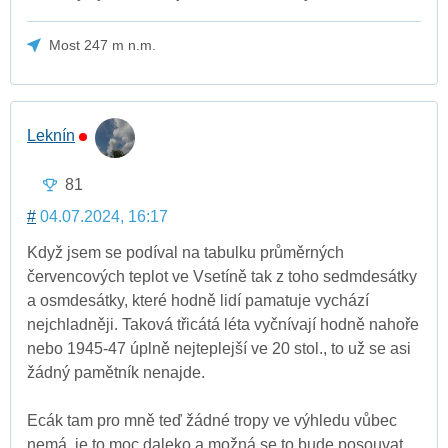
Most 247 m n.m.
Leknín
81
#
04.07.2024, 16:17
Když jsem se podíval na tabulku průměrných
červencových teplot ve Vsetíně tak z toho sedmdesátky
a osmdesátky, které hodně lidí pamatuje vychází
nejchladněji. Taková třicátá léta vyčnívají hodně nahoře
nebo 1945-47 úplně nejteplejší ve 20 stol., to už se asi
žádný pamětník nenajde.
Ecák tam pro mně teď žádné tropy ve výhledu vůbec
nemá, je to moc daleko a možná se to bude posouvat