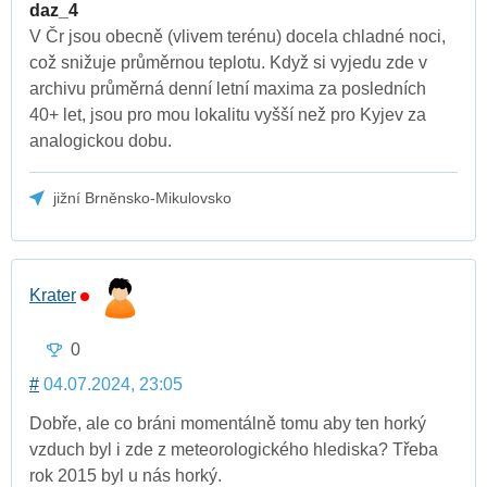
daz_4
V Čr jsou obecně (vlivem terénu) docela chladné noci,
což snižuje průměrnou teplotu. Když si vyjedu zde v
archivu průměrná denní letní maxima za posledních
40+ let, jsou pro mou lokalitu vyšší než pro Kyjev za
analogickou dobu.
jižní Brněnsko-Mikulovsko
Krater
0
#
04.07.2024, 23:05
Dobře, ale co bráni momentálně tomu aby ten horký
vzduch byl i zde z meteorologického hlediska? Třeba
rok 2015 byl u nás horký.