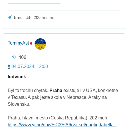
Brno - Jih, 200 m.n.m.
TommyAst
406
#
04.07.2024, 12:00
ludvicek
Byl to trochu chytak.
Praha
existuje i v USA, konkretne
v Texasu. A pak jeste skola v Nebrasce. A taky na
Slovensku.
Praha, hlavni mesto (Ceska Republika), 202 moh.
https://www.yr.no/nb/v%C3%A6rvarsel/daglig-tabell/...