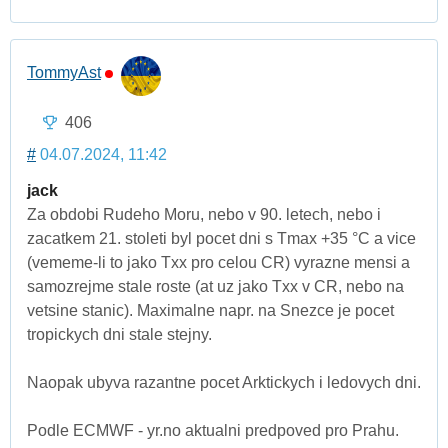
TommyAst
406
#
04.07.2024, 11:42
jack
Za obdobi Rudeho Moru, nebo v 90. letech, nebo i
zacatkem 21. stoleti byl pocet dni s Tmax +35 °C a vice
(vememe-li to jako Txx pro celou CR) vyrazne mensi a
samozrejme stale roste (at uz jako Txx v CR, nebo na
vetsine stanic). Maximalne napr. na Snezce je pocet
tropickych dni stale stejny.
Naopak ubyva razantne pocet Arktickych i ledovych dni.
Podle ECMWF - yr.no aktualni predpoved pro Prahu.