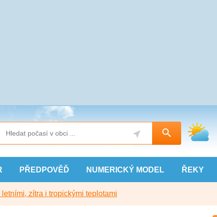
R
PŘEDPOVĚĎ
NUMERICKÝ
MODEL
ŘEKY
etními, zítra i tropickými teplotami