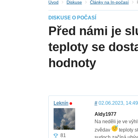
Úvod
Diskuse
Články na In-počasí
DISKUSE O POČASÍ
Před námi je s
teploty se dost
hodnoty
Leknín
#
02.06.2023, 14:49
Aldy1977
Na neděli je ve výh
zvědav
teploty s
81
sudoch začíná ubývat