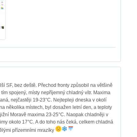
lší SF, bez deště. Přechod fronty způsobil na většině
 tím spojený, místy nepříjemný chladný vítr. Maxima
ná, nejčastěji 19-23°C. Nejtepleji dneska v okolí
a několika místech, byl dosažen letní den, a teploty
 jižní Moravě maxima 23-25°C. Naopak chladněji v
ximy okolo 17°C. A do toho nás čeká, celkem chladná
nělými přízemními mrazíky