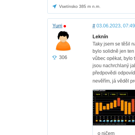
Vsetínsko 385 m n.m.
Yurri
#
03.06.2023, 07:49
Leknín
Taky jsem se těšil n
bylo solidně jen ten
306
vůbec opékat, bylo 
jsou nachrchlaný jak
předpovědi odpovída
nevěřím, já věděl p
o ničem