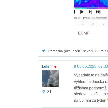
ECMF
Třemošná (okr. Plzeň - sever) 380 m.n.
Leknín
#
03.06.2023, 07:30
Vypadalo to na dalš
výhledem dneska r
těžkýma podnormální
81
sledovat, takže jen 
na 55 mm za týden