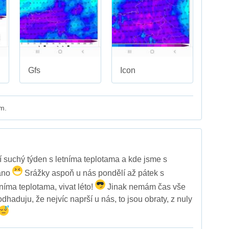
Gfs
Icon
m.
í suchý týden s letníma teplotama a kde jsme s
áno
Srážky aspoň u nás pondělí až pátek s
ma teplotama, vivat léto!
Jinak nemám čas vše
odhaduju, že nejvíc naprší u nás, to jsou obraty, z nuly