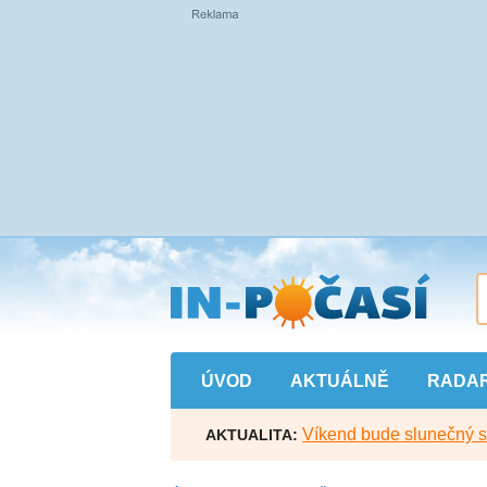
Přejít
na
hlavní
obsah
ÚVOD
AKTUÁLNĚ
RADA
Víkend bude slunečný s l
AKTUALITA: