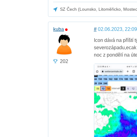
SZ Čech (Lounsko, Litoměřicko, Moste
kuba
#
02.06.2023, 22:09
Icon dává na příští
severozápadu,ecak 
noc z pondělí na út
202