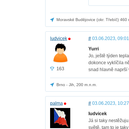
Moravské Budějovice (okr. Třebíč) 460
ludvicek
#
03.06.2023, 09:01
Yurri
Jo, ještě týden tepl
dokonce vyklíčila n
163
snad hlavně naprší
Brno - Jih, 200 m.n.m.
palma
#
03.06.2023, 10:27
ludvicek
Já si taky nestěžuju
světě, tam to je tak