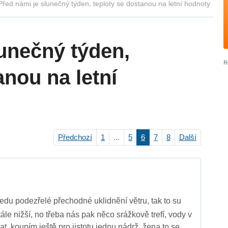
Před námi je slunečný týden, teploty se dostanou na letní hodnoty
lunečný týden,
anou na letní
Předchozí
1
...
5
6
7
8
Další
ledu podezřelé přechodné uklidnění větru, tak to su
tále nižší, no třeba nás pak něco srážkově trefí, vody v
, koupím ještě pro jistotu jednu nádrž, žena to se