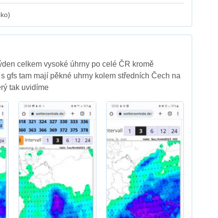
cko)
 týden celkem vysoké úhrny po celé ČR kromě
s gfs tam mají pěkné uhrny kolem středních Čech na
erý tak uvidíme