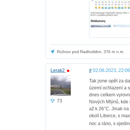
Rožnov pod Radhoštěm, 376 m n.m.
Lerak2
#
02.06.2023, 22:06
Tak jsme opět za da
území ochlazení a s
dnes celkem vyrovna
73
Nových Mlýnů, kde n
až k 26°C. Jinak na
okolí Liberce, s ma
noc a ráno, s ojedi