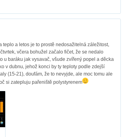
a teplo a letos je to prostě nedosažitelná záležitost,
 čtvrtek, včera bohužel začalo fičet, že se nedalo
to u baráku jak vysavač, všude zvířený popel a děcka
o v dubnu, jehož konci by ty teploty podle zdejší
ly (15-21), doufám, že to nevyjde, ale moc tomu ale
roč si zatepluju pařeniště polystyrenem