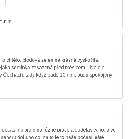
 m.n.m.
a to chtělo, plodová zelenina krásně vyskočila,
ějaká semínka zasazená před měsícem... No nic,
 v Čechách, tady když bude 10 mm, budu spokojený.
, počasí mi přeje na různé práce a dodělávky,no, a ve
y nahoru dolu,no co, na to je to naše počasí ještě