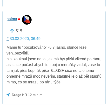
palma
515
#
30.03.2020, 06:49
Máme tu "pocukrováno" -3,7 jasno, slunce leze
ven..bezvětří.
p.s. kouknul jsem na to, jak má být příští víkend po ránu,
asi chce počasí abych ten boj o meruňky vzdal, zase to
tam jak přes kopírák píše -6...GSF sice ne, ale tomu
ohledně mrazů moc nevěřím, stabilně je o až pět stupňů
mimo, co se mrazu po ránu týče..
Drage HR 12 m.n.m