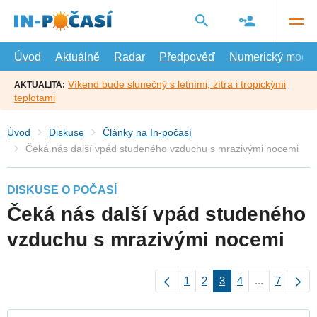
Přejít
na
hlavní
obsah
Úvod
Aktuálně
Radar
Předpověď
Numerický model
Víkend bude slunečný s letními, zítra i tropickými
AKTUALITA:
teplotami
Úvod
Diskuse
Články na In-počasí
Čeká nás další vpád studeného vzduchu s mrazivými nocemi
DISKUSE O POČASÍ
Čeká nás další vpád studeného
vzduchu s mrazivými nocemi
1
2
3
4
...
7