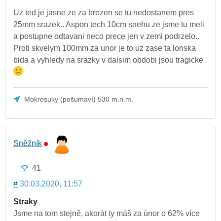
Uz ted je jasne ze za brezen se tu nedostanem pres
25mm srazek.. Aspon tech 10cm snehu ze jsme tu meli
a postupne odtavani neco prece jen v zemi podrzelo..
Proti skvelym 100mm za unor je to uz zase ta lonska
bida a vyhledy na srazky v dalsim obdobi jsou tragicke
Mokrosuky (pošumaví) 530 m.n.m.
Sněžník
41
#
30.03.2020, 11:57
Straky
Jsme na tom stejně, akorát ty máš za únor o 62% více