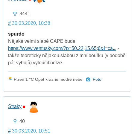
8441
#
30.03.2020, 10:38
spurdo
Nějaké velmi slabé CAPE bude:
https://www.ventusky.com/?p=50.22;15.65;6&l=ca...
-
takže teoreticky nějakou slabou zimní bouřku (v podobě
pár výbojů) vyloučit nelze.
Plzeň 1 °C Opět krásně modré nebe
Foto
Straky
40
#
30.03.2020, 10:51