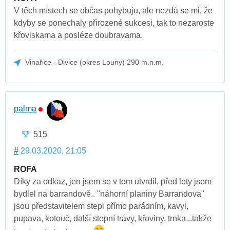
V těch místech se občas pohybuju, ale nezdá se mi, že
kdyby se ponechaly přirozené sukcesi, tak to nezaroste
křoviskama a posléze doubravama.
Vinařice - Divice (okres Louny) 290 m.n.m.
palma
515
#
29.03.2020, 21:05
ROFA
Díky za odkaz, jen jsem se v tom utvrdil, před lety jsem
bydlel na barrandově.. "náhorní planiny Barrandova"
jsou představitelem stepi přímo parádním, kavyl,
pupava, kotouč, další stepní trávy, křoviny, trnka...takže