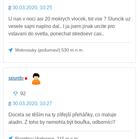
#
30.03.2020, 10:25
U nas v noci asi 20 mokrych vlocek, tot vse ? Sluncik uz
vesele sajni naplno dal.. I ja jsem jinak urcite pro
vstavani do svetla, ponechat stredoevr cas..
Mokrosuky (pošumaví) 530 m.n.m.
spurdo
92
#
30.03.2020, 10:27
Docela se těším na ty zítřejší přeháňky, co maluje
aladin. Z toho by nemohla být bouřka, odborníci?
Prostějov-Vrahovice, 215 m.n.m.