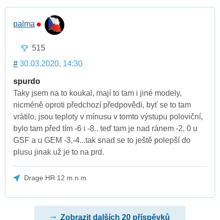
palma
515
#
30.03.2020, 14:30
spurdo
Taky jsem na to koukal, mají to tam i jiné modely,
nicméně oproti předchozí předpovědi, byť se to tam
vrátilo, jsou teploty v mínusu v tomto výstupu poloviční,
bylo tam před tím -6 i -8.. teď tam je nad ránem -2, 0 u
GSF a u GEM -3,-4...tak snad se to ještě polepší do
plusu jinak už je to na prd.
Drage HR 12 m.n.m
Zobrazit dalších 20 příspěvků