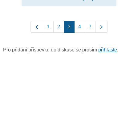
1
2
3
4
7
Pro přidání příspěvku do diskuse se prosím
přihlaste
.