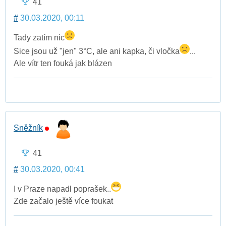
41
#
30.03.2020, 00:11
Tady zatím nic
Sice jsou už "jen" 3°C, ale ani kapka, či vločka
...
Ale vítr ten fouká jak blázen
Sněžník
41
#
30.03.2020, 00:41
I v Praze napadl poprašek..
Zde začalo ještě více foukat