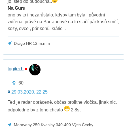
jo, step do budoucna..
Na Guru
ono by to i nezarůstalo, kdyby tam byla i původní
zvířena, právě na Barrandově na to stačí pár kusů srnčí,
kozy, ovce , pár koní...králíci..
Drage HR 12 m.n.m
logitech
60
#
29.03.2020, 22:25
Teď je radar obráceně, občas prolitne vločka, jinak nic,
odpoledne by z toho chcalo
2.8st.
Moravany 250 Kvasiny 340-400 Vých.Čechy.