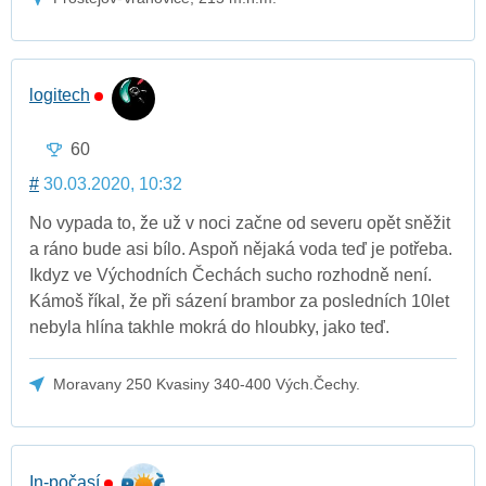
logitech
60
#
30.03.2020, 10:32
No vypada to, že už v noci začne od severu opět sněžit
a ráno bude asi bílo. Aspoň nějaká voda teď je potřeba.
Ikdyz ve Východních Čechách sucho rozhodně není.
Kámoš říkal, že při sázení brambor za posledních 10let
nebyla hlína takhle mokrá do hloubky, jako teď.
Moravany 250 Kvasiny 340-400 Vých.Čechy.
In-počasí