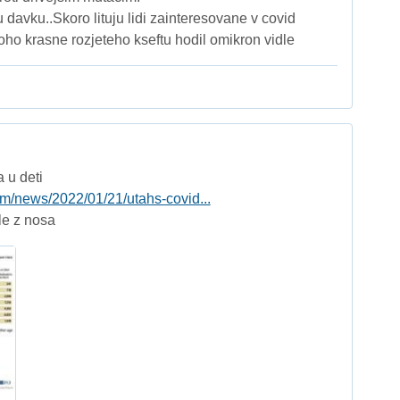
u davku..Skoro lituju lidi zainteresovane v covid
toho krasne rozjeteho kseftu hodil omikron vidle
 u deti
com/news/2022/01/21/utahs-covid...
le z nosa