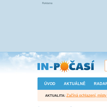
Přejít
na
hlavní
obsah
ÚVOD
AKTUÁLNĚ
RADA
Začíná ochlazení, míst
AKTUALITA: