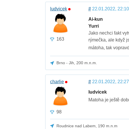
ludvicek
#
22.01.2022, 22:10
Ai-kun
Yurri
Jako nechci fakt vyt
163
rýmečka, ale když j
mátoha, tak vopravd
Brno - Jih, 200 m.n.m.
charlie
#
22.01.2022, 22:27
ludvicek
Matoha je ještě dob
98
Roudnice nad Labem, 190 m.n.m