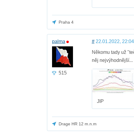
Praha 4
palma
#
22.01.2022, 22:04
Někomu tady už "teče
něj nejvýhodnější..
515
JIP
Drage HR 12 m.n.m