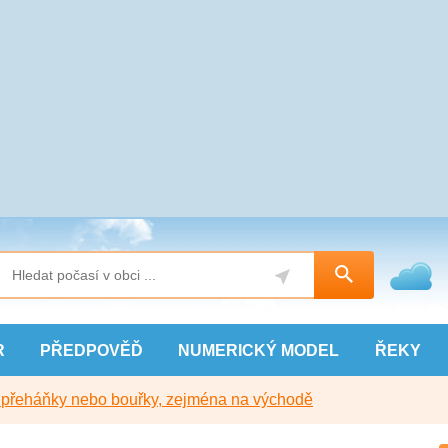
R
PŘEDPOVĚĎ
NUMERICKÝ
MODEL
ŘEKY
y přeháňky nebo bouřky, zejména na východě