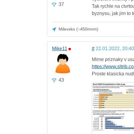
37
Tak rychle na ctvrto
byznysu, jak jim to 
Milevsko (~450mnm)
Mike11
#
22.01.2022, 20:40
Mirne priznaky v usa
https://www.sltrib.
Proste klasicka nud
43