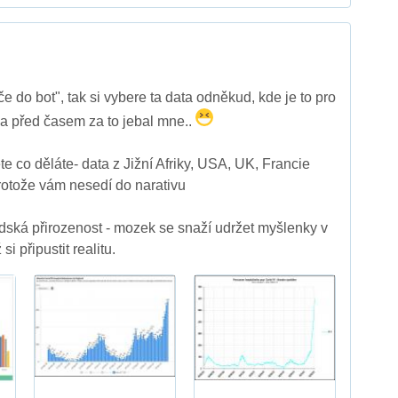
 do bot", tak si vybere ta data odněkud, kde je to pro
. a před časem za to jebal mne..
e co děláte- data z Jižní Afriky, USA, UK, Francie
protože vám nesedí do narativu
lidská přirozenost - mozek se snaží udržet myšlenky v
i připustit realitu.