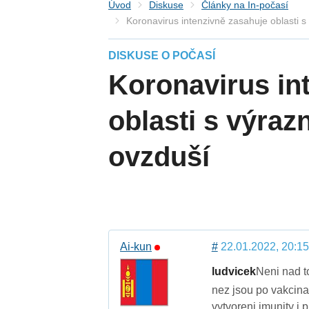
Úvod
Diskuse
Články na In-počasí
Koronavirus intenzivně zasahuje oblasti 
DISKUSE O POČASÍ
Koronavirus in
oblasti s výra
ovzduší
Ai-kun
#
22.01.2022, 20:15
ludvicek
Neni nad t
nez jsou po vakcin
vytvoreni imunity i 