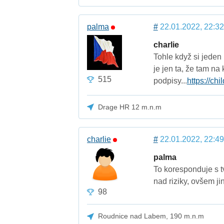
palma
#
22.01.2022, 22:32
charlie
Tohle když si jeden 
je jen ta, že tam na
515
podpisy...
https://ch
Drage HR 12 m.n.m
charlie
#
22.01.2022, 22:49
palma
To koresponduje s t
nad riziky, ovšem ji
98
Roudnice nad Labem, 190 m.n.m