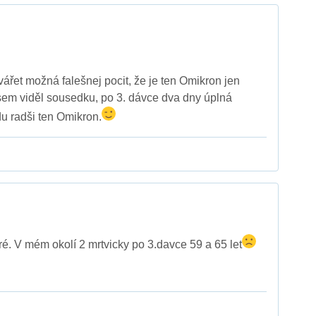
vářet možná falešnej pocit, že je ten Omikron jen
sem viděl sousedku, po 3. dávce dva dny úplná
u radši ten Omikron.
ré. V mém okolí 2 mrtvicky po 3.davce 59 a 65 let