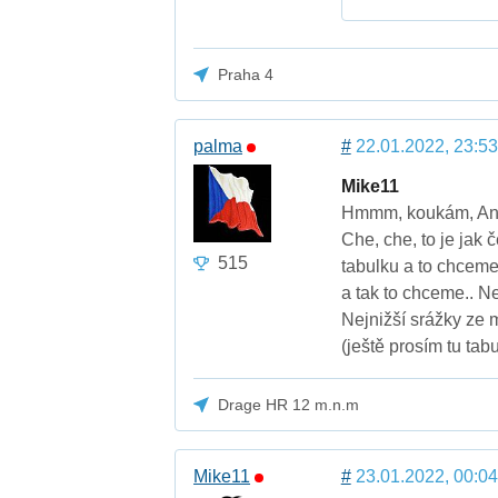
Praha 4
palma
#
22.01.2022, 23:53
Mike11
Hmmm, koukám, Angl
Che, che, to je jak 
515
tabulku a to chceme
a tak to chceme.. N
Nejnižší srážky ze 
(ještě prosím tu tab
Drage HR 12 m.n.m
Mike11
#
23.01.2022, 00:04