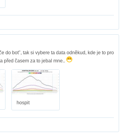
 do bot", tak si vybere ta data odněkud, kde je to pro
. a před časem za to jebal mne..
hospit