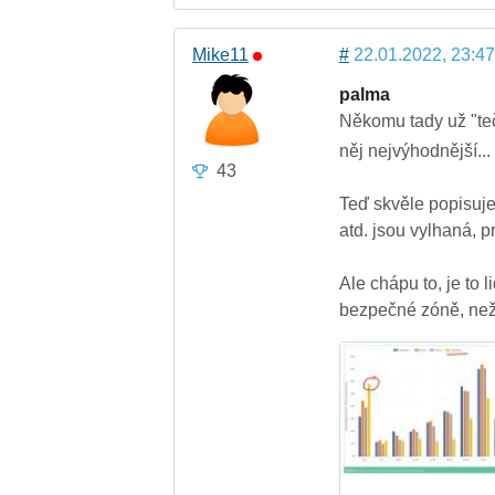
Mike11
#
22.01.2022, 23:47
palma
Někomu tady už "teče
něj nejvýhodnější..
43
Teď skvěle popisujet
atd. jsou vylhaná, 
Ale chápu to, je to 
bezpečné zóně, než s