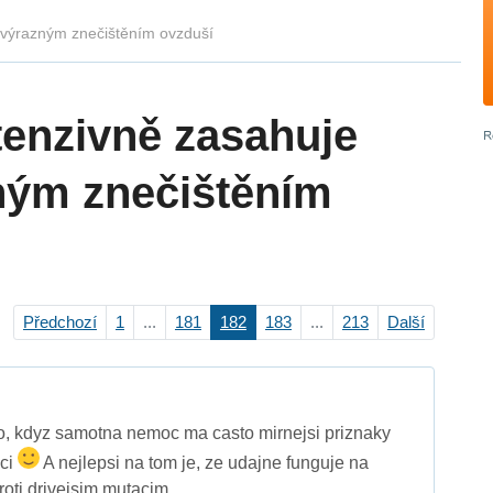
s výrazným znečištěním ovzduší
tenzivně zasahuje
zným znečištěním
Předchozí
1
...
181
182
183
...
213
Další
o, kdyz samotna nemoc ma casto mirnejsi priznaky
aci
A nejlepsi na tom je, ze udajne funguje na
proti drivejsim mutacim.