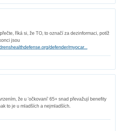
přečte, říká si, že TO, to označí za dezinformaci, potíž
 konci jsou
ildrenshealthdefense.org/defender/myocar...
vrzením, že u 'očkovaní' 65+ snad převažují benefity
nak to je u mladších a nejmladších.