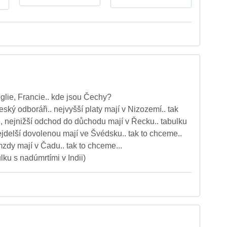
ie, Francie.. kde jsou Čechy?
český odboráři.. nejvyšší platy mají v Nizozemí.. tak
, nejnižší odchod do důchodu mají v Řecku.. tabulku
ejdelší dovolenou mají ve Švédsku.. tak to chceme..
mzdy mají v Čadu.. tak to chceme...
ulku s nadúmrtími v Indii)