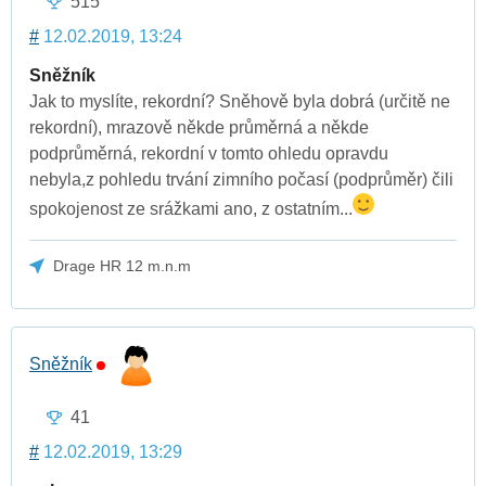
515
#
12.02.2019, 13:24
Sněžník
Jak to myslíte, rekordní? Sněhově byla dobrá (určitě ne
rekordní), mrazově někde průměrná a někde
podprůměrná, rekordní v tomto ohledu opravdu
nebyla,z pohledu trvání zimního počasí (podprůměr) čili
spokojenost ze srážkami ano, z ostatním...
Drage HR 12 m.n.m
Sněžník
41
#
12.02.2019, 13:29