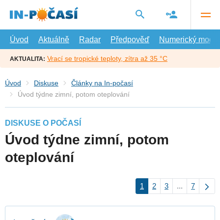
Přejít
na
hlavní
obsah
Úvod
Aktuálně
Radar
Předpověď
Numerický model
Vrací se tropické teploty, zítra až 35 °C
AKTUALITA:
Úvod
Diskuse
Články na In-počasí
Úvod týdne zimní, potom oteplování
DISKUSE O POČASÍ
Úvod týdne zimní, potom
oteplování
1
2
3
...
7