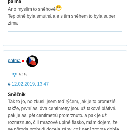
palma
Ano myslím to sněhově
Teplotně byla smutná ale s tím sněhem to byla super
zima
palma
515
#
12.02.2019, 13:47
Sněžník
Tak to jo, no zkusil jsem teď rýčem, jak je to promrzlé.
takže, první asi dva centimetry jsou už takové blátivé.
pak je asi pět centimetrů promrznuto. a pak je už
rozmrznuto, čili mrazově uplné fiasko, mám dojem, že
se příroda probudí docela záhy, což není zrovna dobře,