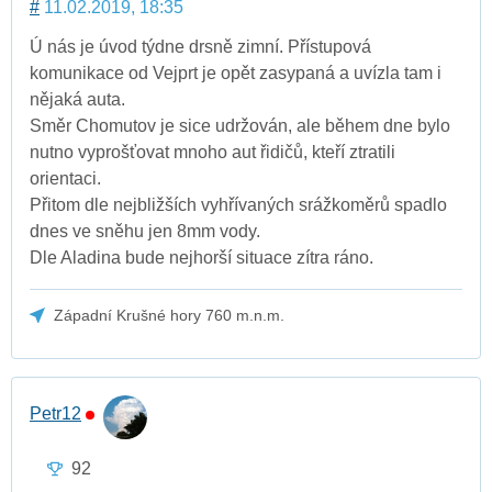
#
11.02.2019, 18:35
Ú nás je úvod týdne drsně zimní. Přístupová
komunikace od Vejprt je opět zasypaná a uvízla tam i
nějaká auta.
Směr Chomutov je sice udržován, ale během dne bylo
nutno vyprošťovat mnoho aut řidičů, kteří ztratili
orientaci.
Přitom dle nejbližších vyhřívaných srážkoměrů spadlo
dnes ve sněhu jen 8mm vody.
Dle Aladina bude nejhorší situace zítra ráno.
Západní Krušné hory 760 m.n.m.
Petr12
92