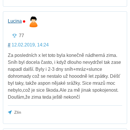
Lucina
77
#
12.02.2019, 14:24
Za posledních x let toto byla konečně nádherná zima.
Sníh byl docela často, i když dlouho nevydržel tak zase
napadl další. Byly i 2-3 dny sníh+mráz+slunce
dohromady což se nestalo už hooodně let zpátky. Déšť
byl taky, takže aspon nějaké srážky. Sice mrazů moc
nebylo,což je sice škoda.Ale za mě jinak spokojenost.
Doufám,že zima teda ještě nekončí
Zlín