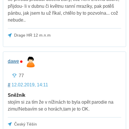
přijdou- li v dubnu či květnu ranní mrazíky, pak potěš
pánbu, jak jsem tu už říkal, chtělo by to pozvolna... což
nebude..
Drage HR 12 m.n.m
dawe
77
#
12.02.2019, 14:11
Sněžník
stojím si za tím že v nížinách to byla opět parodie na
zimu!Nebavím se o horách,tam je to OK.
Český Těšín