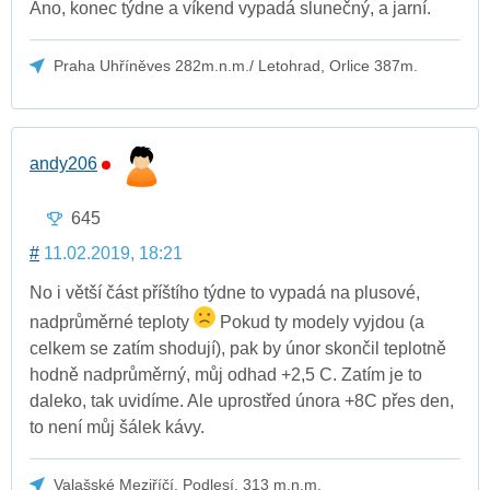
Ano, konec týdne a víkend vypadá slunečný, a jarní.
Praha Uhříněves 282m.n.m./ Letohrad, Orlice 387m.
andy206
645
#
11.02.2019, 18:21
No i větší část příštího týdne to vypadá na plusové,
nadprůměrné teploty
Pokud ty modely vyjdou (a
celkem se zatím shodují), pak by únor skončil teplotně
hodně nadprůměrný, můj odhad +2,5 C. Zatím je to
daleko, tak uvidíme. Ale uprostřed února +8C přes den,
to není můj šálek kávy.
Valašské Meziříčí, Podlesí, 313 m.n.m.