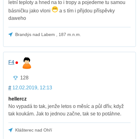
letní teploty a hned na to i tropy a pojedeme tu samou
básničku jako vloni
a s tím i přijdou příspěvky
daweho
Brandýs nad Labem , 187 m.n.m.
F4
128
#
12.02.2019, 12:13
hellercz
No vypadá to tak, jenže letos o měsíc a půl dřív, když
tak koukám. Jak to jednou začne, tak se to potáhne.
Klášterec nad Ohří