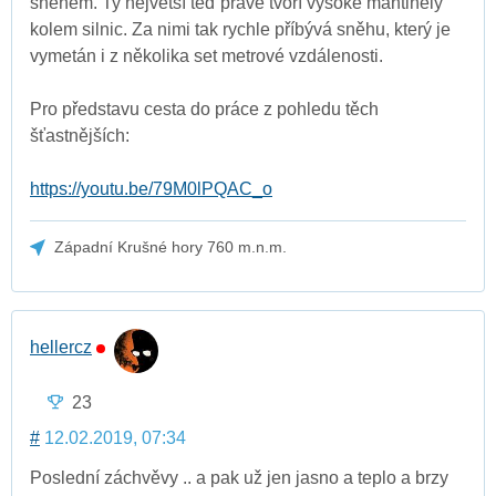
sněhem. Ty největší teď právě tvoří vysoké mantinely
kolem silnic. Za nimi tak rychle příbývá sněhu, který je
vymetán i z několika set metrové vzdálenosti.
Pro představu cesta do práce z pohledu těch
šťastnějších:
https://youtu.be/79M0lPQAC_o
Západní Krušné hory 760 m.n.m.
hellercz
23
#
12.02.2019, 07:34
Poslední záchvěvy .. a pak už jen jasno a teplo a brzy