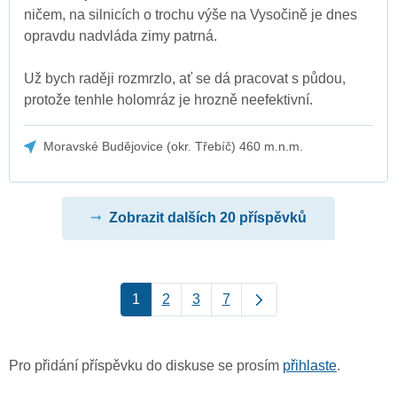
ničem, na silnicích o trochu výše na Vysočině je dnes
opravdu nadvláda zimy patrná.
Už bych raději rozmrzlo, ať se dá pracovat s půdou,
protože tenhle holomráz je hrozně neefektivní.
Moravské Budějovice (okr. Třebíč) 460 m.n.m.
Zobrazit dalších 20 příspěvků
1
2
3
7
Pro přidání příspěvku do diskuse se prosím
přihlaste
.