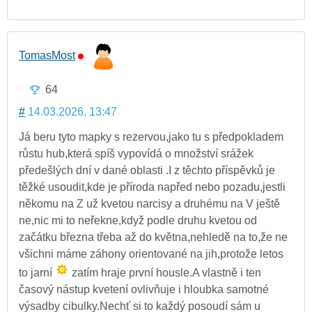
TomasMost
64
#
14.03.2026, 13:47
Já beru tyto mapky s rezervou,jako tu s předpokladem
růstu hub,která spíš vypovídá o množství srážek
předešlých dní v dané oblasti .I z těchto příspěvků je
těžké usoudit,kde je příroda napřed nebo pozadu,jestli
někomu na Z už kvetou narcisy a druhému na V ještě
ne,nic mi to neřekne,když podle druhu kvetou od
začátku března třeba až do května,nehledě na to,že ne
všichni máme záhony orientované na jih,protože letos
to jarní
zatím hraje první housle.A vlastně i ten
časový nástup kvetení ovlivňuje i hloubka samotné
výsadby cibulky.Nechť si to každý posoudí sám u