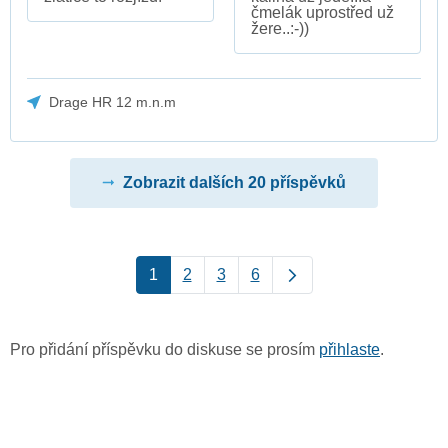
čmelák uprostřed už
žere..:-))
Drage HR 12 m.n.m
Zobrazit dalších 20 příspěvků
1
2
3
6
Pro přidání příspěvku do diskuse se prosím
přihlaste
.