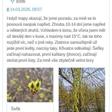
8396
#
14.03.2026, 09:57
I když mapy ukazují, že jsme pozadu, za mně se to
posouvá naopak napřed. Zhruba 10-14 dní jsme napřed
u některých druhů. Vzhledem k tomu, že včera jsem měl
už desátý den v kuse, s maximy nad 15°C, tak se toho
rozjíždí víc, než v jiné roky. Zlatnice samozřejmě už
jede první květy, narcisy taky. Křivatce odkvétají. Šeříky
začínají nahazovat, první kaštany (jírovce), začínají
otvírat první listy. Za mně vše zbytečně velmi brzy
Šeřík