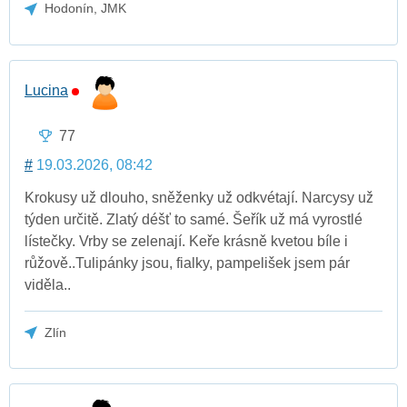
Hodonín, JMK
Lucina
77
#
19.03.2026, 08:42
Krokusy už dlouho, sněženky už odkvétají. Narcysy už
týden určitě. Zlatý déšť to samé. Šeřík už má vyrostlé
lístečky. Vrby se zelenají. Keře krásně kvetou bíle i
růžově..Tulipánky jsou, fialky, pampelišek jsem pár
viděla..
Zlín