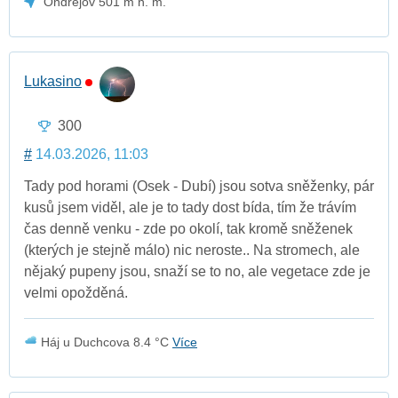
Ondřejov 501 m n. m.
Lukasino
300
#
14.03.2026, 11:03
Tady pod horami (Osek - Dubí) jsou sotva sněženky, pár
kusů jsem viděl, ale je to tady dost bída, tím že trávím
čas denně venku - zde po okolí, tak kromě sněženek
(kterých je stejně málo) nic neroste.. Na stromech, ale
nějaký pupeny jsou, snaží se to no, ale vegetace zde je
velmi opožděná.
Háj u Duchcova 8.4 °C
Více