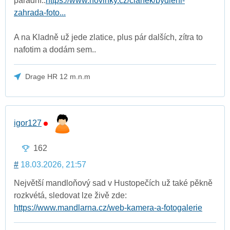
parádní..
https://www.novinky.cz/clanek/bydleni-
zahrada-foto...
A na Kladně už jede zlatice, plus pár dalších, zítra to
nafotim a dodám sem..
Drage HR 12 m.n.m
igor127
162
#
18.03.2026, 21:57
Největší mandloňový sad v Hustopečích už také pěkně
rozkvétá, sledovat lze živě zde:
https://www.mandlarna.cz/web-kamera-a-fotogalerie