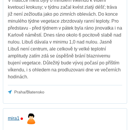
V matičce měst byly o minulém víkendu k vidění
kvetoucí krokusy; v týdnu začal kvést zlatý déšť; tráva
již není zežloutla jako po zimních oblevách. Do konce
minulého týdne vegetace zbrzdovaly ranní teploty. Pro
představu - před týdnem v pátek byla ráno jinovatka i na
Karlově náměstí. Dnes ráno okolo 6 pocitově slabě nad
nulou. Libuš dávala v minimu 1,0 nad nulou. Jasně
Libuš není centrum, ale celkově ty velké teplotní
amplitudy zatím zdá se úspěšně brání blaznivemu
bujení vegetace. Důležitý bude vývoj počasí po příštím
víkendu, i s ohledem na prodluzovani dne ve večerních
hodinách.
Praha/Blatensko
mira1