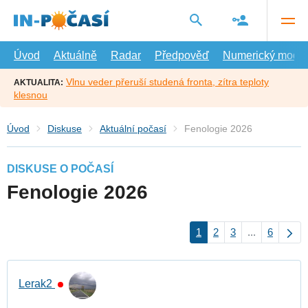
Přejít
na
hlavní
obsah
Úvod
Aktuálně
Radar
Předpověď
Numerický model
Vlnu veder přeruší studená fronta, zítra teploty
AKTUALITA:
klesnou
Úvod
Diskuse
Aktuální počasí
Fenologie 2026
DISKUSE O POČASÍ
Fenologie 2026
1
2
3
...
6
Lerak2