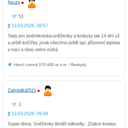
Neuro
51
#
19.03.2026, 08:57
Tady jen sedmikráska,sněženky a krokusy tak 14 dní už
a ještě kočičky, jinak všechno ještě spí, přízemní teplota
v noci a ráno velmi nízká
Horní Lomná 570-600 m.n.m. / Beskydy
Zahrádkář321
2
#
19.03.2026, 09:49
Super téma. Sněženky téměř odkvetly . Zlatice kvetou