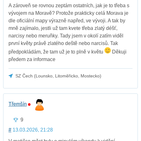
A zároveň se rovnou zeptám ostatních, jak je to třeba s
vývojem na Moravě? Protože prakticky celá Morava je
dle oficiální mapy výrazně napřed, ve vývoji. A tak by
mně zajímalo, jestli už tam kvete třeba zlatý déšť,
narcisy nebo meruňky. Tady jsem v okolí zatím viděl
první květy právě zlatého deště nebo narcisů. Tak
předpokládám, že tam už je to plně v květu
Děkuji
předem za informace
SZ Čech (Lounsko, Litoměřicko, Mostecko)
Třemšín
9
#
13.03.2026, 21:28