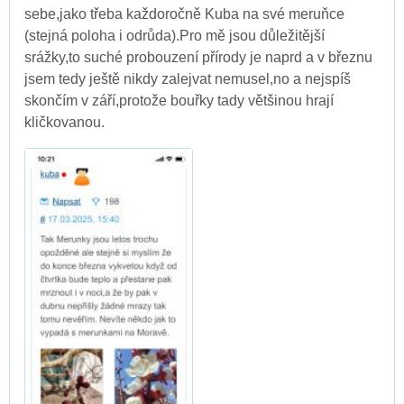
sebe,jako třeba každoročně Kuba na své meruňce
(stejná poloha i odrůda).Pro mě jsou důležitější
srážky,to suché probouzení přírody je naprd a v březnu
jsem tedy ještě nikdy zalejvat nemusel,no a nejspíš
skončím v září,protože bouřky tady většinou hrají
kličkovanou.