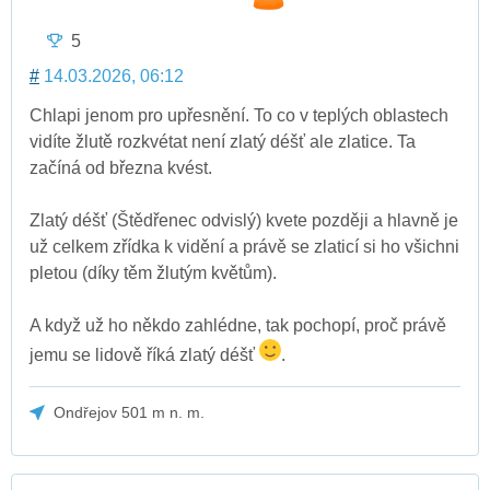
5
#
14.03.2026, 06:12
Chlapi jenom pro upřesnění. To co v teplých oblastech
vidíte žlutě rozkvétat není zlatý déšť ale zlatice. Ta
začíná od března kvést.
Zlatý déšť (Štědřenec odvislý) kvete později a hlavně je
už celkem zřídka k vidění a právě se zlaticí si ho všichni
pletou (díky těm žlutým květům).
A když už ho někdo zahlédne, tak pochopí, proč právě
jemu se lidově říká zlatý déšť
.
Ondřejov 501 m n. m.