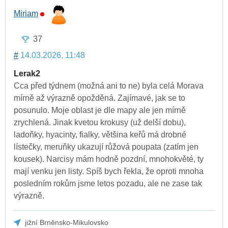
Miriam
37
#
14.03.2026, 11:48
Lerak2
Cca před týdnem (možná ani to ne) byla celá Morava
mírně až výrazně opožděná. Zajímavé, jak se to
posunulo. Moje oblast je dle mapy ale jen mírně
zrychlená. Jinak kvetou krokusy (už delší dobu),
ladoňky, hyacinty, fialky, většina keřů má drobné
lístečky, meruňky ukazují růžová poupata (zatím jen
kousek). Narcisy mám hodně pozdní, mnohokvěté, ty
mají venku jen listy. Spíš bych řekla, že oproti mnoha
posledním rokům jsme letos pozadu, ale ne zase tak
výrazně.
jižní Brněnsko-Mikulovsko