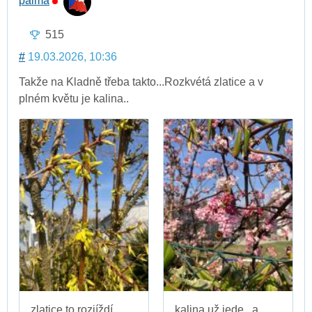
palma
515
#
19.03.2026, 10:36
Takže na Kladně třeba takto...Rozkvétá zlatice a v
plném květu je kalina..
zlatice to rozjíždí
kalina už jede...a