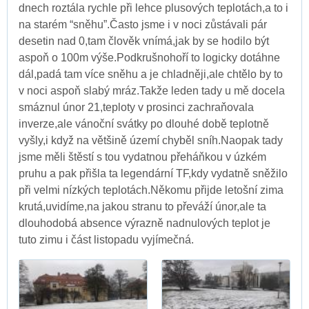
dnech roztála rychle při lehce plusových teplotách,a to i
na starém “sněhu”.Často jsme i v noci zůstávali pár
desetin nad 0,tam člověk vnímá,jak by se hodilo být
aspoň o 100m výše.Podkrušnohoří to logicky dotáhne
dál,padá tam více sněhu a je chladněji,ale chtělo by to
v noci aspoň slabý mráz.Takže leden tady u mě docela
smáznul únor 21,teploty v prosinci zachraňovala
inverze,ale vánoční svátky po dlouhé době teplotně
vyšly,i když na většině území chyběl sníh.Naopak tady
jsme měli štěstí s tou vydatnou přeháňkou v úzkém
pruhu a pak přišla ta legendární TF,kdy vydatně sněžilo
při velmi nízkých teplotách.Někomu přijde letošní zima
krutá,uvidíme,na jakou stranu to převáží únor,ale ta
dlouhodobá absence výrazně nadnulových teplot je
tuto zimu i část listopadu vyjímečná.