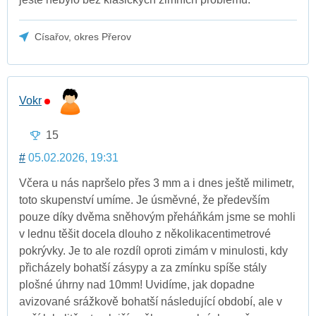
Císařov, okres Přerov
Vokr
15
#
05.02.2026, 19:31
Včera u nás napršelo přes 3 mm a i dnes ještě milimetr,
toto skupenství umíme. Je úsměvné, že především
pouze díky dvěma sněhovým přeháňkám jsme se mohli
v lednu těšit docela dlouho z několikacentimetrové
pokrývky. Je to ale rozdíl oproti zimám v minulosti, kdy
přicházely bohatší zásypy a za zmínku spíše stály
plošné úhrny nad 10mm! Uvidíme, jak dopadne
avizované srážkově bohatší následující období, ale v