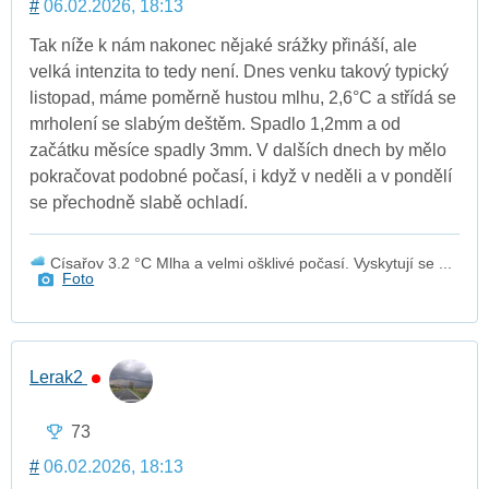
#
06.02.2026, 18:13
Tak níže k nám nakonec nějaké srážky přináší, ale
velká intenzita to tedy není. Dnes venku takový typický
listopad, máme poměrně hustou mlhu, 2,6°C a střídá se
mrholení se slabým deštěm. Spadlo 1,2mm a od
začátku měsíce spadly 3mm. V dalších dnech by mělo
pokračovat podobné počasí, i když v neděli a v pondělí
se přechodně slabě ochladí.
Císařov 3.2 °C Mlha a velmi ošklivé počasí. Vyskytují se ...
Foto
Lerak2
73
#
06.02.2026, 18:13