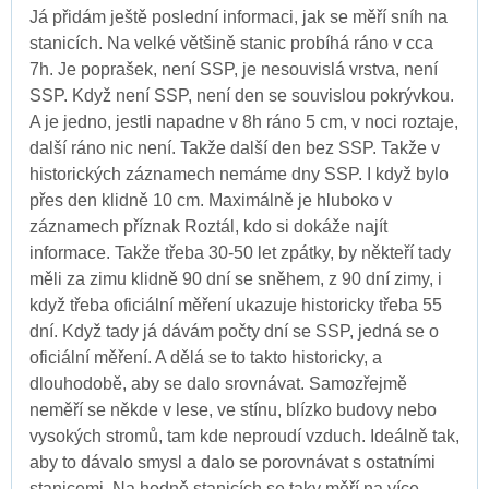
Já přidám ještě poslední informaci, jak se měří sníh na
stanicích. Na velké většině stanic probíhá ráno v cca
7h. Je poprašek, není SSP, je nesouvislá vrstva, není
SSP. Když není SSP, není den se souvislou pokrývkou.
A je jedno, jestli napadne v 8h ráno 5 cm, v noci roztaje,
další ráno nic není. Takže další den bez SSP. Takže v
historických záznamech nemáme dny SSP. I když bylo
přes den klidně 10 cm. Maximálně je hluboko v
záznamech příznak Roztál, kdo si dokáže najít
informace. Takže třeba 30-50 let zpátky, by někteří tady
měli za zimu klidně 90 dní se sněhem, z 90 dní zimy, i
když třeba oficiální měření ukazuje historicky třeba 55
dní. Když tady já dávám počty dní se SSP, jedná se o
oficiální měření. A dělá se to takto historicky, a
dlouhodobě, aby se dalo srovnávat. Samozřejmě
neměří se někde v lese, ve stínu, blízko budovy nebo
vysokých stromů, tam kde neproudí vzduch. Ideálně tak,
aby to dávalo smysl a dalo se porovnávat s ostatními
stanicemi. Na hodně stanicích se taky měří na více