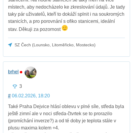
místech, aby nedocházelo ke zkreslování údajů. Je tady
taky pár uživatelů, kteří to dokáží splnit i na soukromých
stanicích, a pro porovnání s ofiko stanicemi, ideální
stav. Děkuji za pozornost
SZ Čech (Lounsko, Litoměřicko, Mostecko)
brhel
3
#
06.02.2026, 18:20
Také Praha Dejvice hlásí oblevu v plné síle, středa byla
ještě zimní ale v noci středa-čtvrtek se to prorazilo
(promíchání inverze?) a od té doby je teplota stále v
plusu maxima kolem +4.