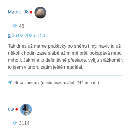
Marek_98
46
#
06.02.2026, 15:01
Tak dnes už máme prakticky po sněhu i my, navíc tu už
několik hodin zase slabě až mírně prší, pokapává nebo
mrholí. Jakmile to definitivně přestane, vyliju srážkoměr,
to jsem v únoru zatím ještě neudělal.
Brno-Jundrov (místo pozorování: 244 m n.m.)
ota
3114