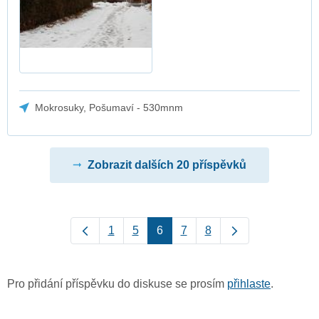
Mokrosuky, Pošumaví - 530mnm
Zobrazit dalších 20 příspěvků
1
5
6
7
8
Pro přidání příspěvku do diskuse se prosím
přihlaste
.