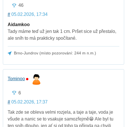
46
#
05.02.2026, 17:34
Aidamkoo
Tady máme teď už jen tak 1 cm. Pršet sice už přestalo,
ale sníh to má prakticky spočítané.
Brno-Jundrov (místo pozorování: 244 m n.m.)
Tominoo
6
#
05.02.2026, 17:37
Tak zde se obleva velmi rozjela, a taje a taje, voda je
všude a nanic se to vsakuje samozřejmě😁 Ale byl tu
ten sníh dlouho, jen ať si od toho ta příroda na chvili