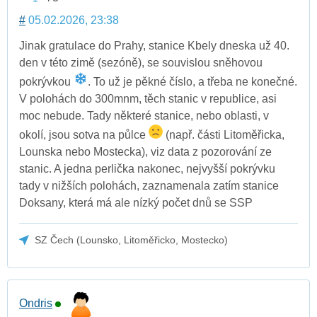
#
05.02.2026, 23:38
Jinak gratulace do Prahy, stanice Kbely dneska už 40.
den v této zimě (sezóně), se souvislou sněhovou
pokrývkou
. To už je pěkné číslo, a třeba ne konečné.
V polohách do 300mnm, těch stanic v republice, asi
moc nebude. Tady některé stanice, nebo oblasti, v
okolí, jsou sotva na půlce
(např. části Litoměřicka,
Lounska nebo Mostecka), viz data z pozorování ze
stanic. A jedna perlička nakonec, nejvyšší pokrývku
tady v nižších polohách, zaznamenala zatím stanice
Doksany, která má ale nízký počet dnů se SSP
SZ Čech (Lounsko, Litoměřicko, Mostecko)
Ondris