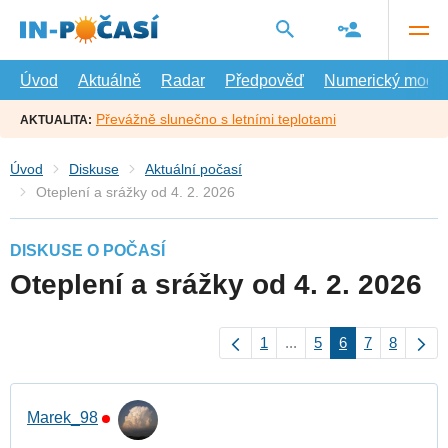
Přejít
na
hlavní
obsah
Úvod
Aktuálně
Radar
Předpověď
Numerický model
Převážně slunečno s letními teplotami
AKTUALITA:
Úvod
Diskuse
Aktuální počasí
Oteplení a srážky od 4. 2. 2026
DISKUSE O POČASÍ
Oteplení a srážky od 4. 2. 2026
1
...
5
6
7
8
Marek_98