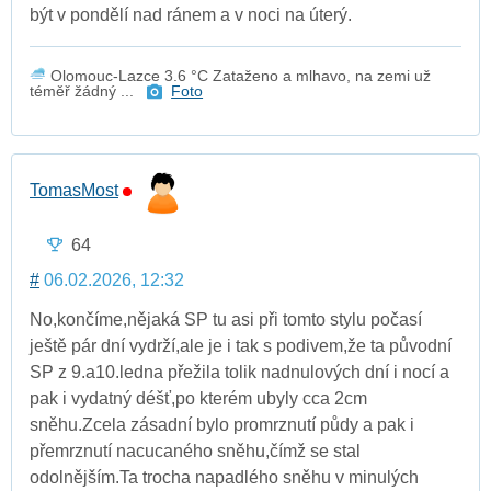
být v pondělí nad ránem a v noci na úterý.
Olomouc-Lazce 3.6 °C Zataženo a mlhavo, na zemi už
téměř žádný ...
Foto
TomasMost
64
#
06.02.2026, 12:32
No,končíme,nějaká SP tu asi při tomto stylu počasí
ještě pár dní vydrží,ale je i tak s podivem,že ta původní
SP z 9.a10.ledna přežila tolik nadnulových dní i nocí a
pak i vydatný déšť,po kterém ubyly cca 2cm
sněhu.Zcela zásadní bylo promrznutí půdy a pak i
přemrznutí nacucaného sněhu,čímž se stal
odolnějším.Ta trocha napadlého sněhu v minulých