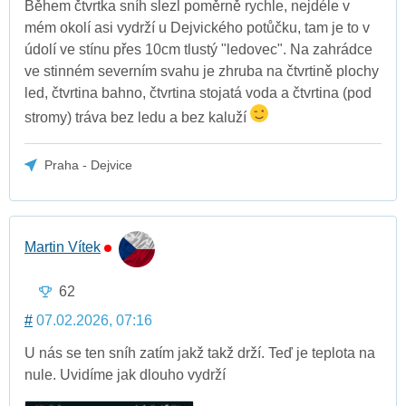
Během čtvrtka sníh slezl poměrně rychle, nejdéle v
mém okolí asi vydrží u Dejvického potůčku, tam je to v
údolí ve stínu přes 10cm tlustý "ledovec". Na zahrádce
ve stinném severním svahu je zhruba na čtvrtině plochy
led, čtvrtina bahno, čtvrtina stojatá voda a čtvrtina (pod
stromy) tráva bez ledu a bez kaluží
Praha - Dejvice
Martin Vítek
62
#
07.02.2026, 07:16
U nás se ten sníh zatím jakž takž drží. Teď je teplota na
nule. Uvidíme jak dlouho vydrží