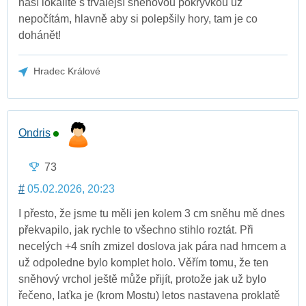
naší lokalitě s trvalejší sněhovou pokrývkou už
nepočítám, hlavně aby si polepšily hory, tam je co
dohánět!
Hradec Králové
Ondris
73
#
05.02.2026, 20:23
I přesto, že jsme tu měli jen kolem 3 cm sněhu mě dnes
překvapilo, jak rychle to všechno stihlo roztát. Při
necelých +4 sníh zmizel doslova jak pára nad hrncem a
už odpoledne bylo komplet holo. Věřím tomu, že ten
sněhový vrchol ještě může přijít, protože jak už bylo
řečeno, laťka je (krom Mostu) letos nastavena proklatě