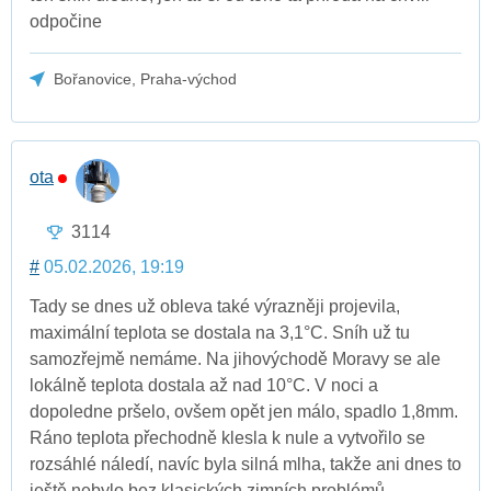
odpočine
Bořanovice, Praha-východ
ota
3114
#
05.02.2026, 19:19
Tady se dnes už obleva také výrazněji projevila,
maximální teplota se dostala na 3,1°C. Sníh už tu
samozřejmě nemáme. Na jihovýchodě Moravy se ale
lokálně teplota dostala až nad 10°C. V noci a
dopoledne pršelo, ovšem opět jen málo, spadlo 1,8mm.
Ráno teplota přechodně klesla k nule a vytvořilo se
rozsáhlé náledí, navíc byla silná mlha, takže ani dnes to
ještě nebylo bez klasických zimních problémů.