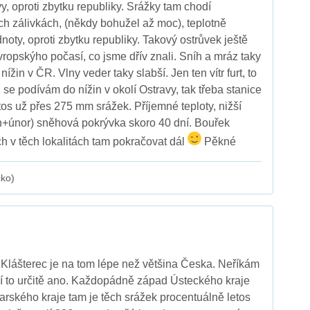
, oproti zbytku republiky. Srážky tam chodí
ch zálivkách, (někdy bohužel až moc), teplotně
dnoty, oproti zbytku republiky. Takový ostrůvek ještě
ropskýho počasí, co jsme dřív znali. Sníh a mráz taky
nížin v ČR. Vlny veder taky slabší. Jen ten vítr furt, to
se podívám do nížin v okolí Ostravy, tak třeba stanice
tos už přes 275 mm srážek. Příjemné teploty, nižší
n+únor) sněhová pokrývka skoro 40 dní. Bouřek
h v těch lokalitách tam pokračovat dál
Pěkné
cko)
 Klášterec je na tom lépe než většina Česka. Neříkám
jí to určitě ano. Každopádně západ Ústeckého kraje
arského kraje tam je těch srážek procentuálně letos