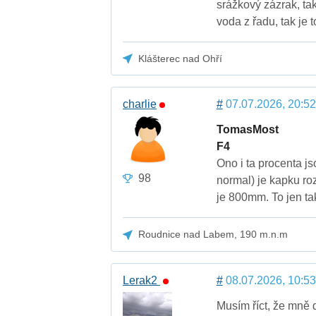
srážkový zázrak, ta
voda z řadu, tak je t
Klášterec nad Ohří
charlie
#
07.07.2026, 20:52
TomasMost
F4
Ono i ta procenta 
98
normal) je kapku ro
je 800mm. To jen ta
Roudnice nad Labem, 190 m.n.m
Lerak2
#
08.07.2026, 10:53
Musím říct, že mně d