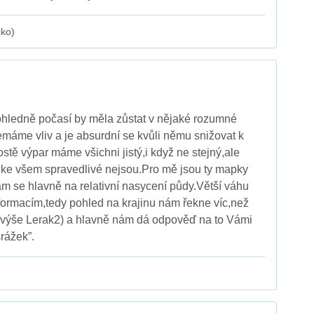
cko)
t ohledně počasí by měla zůstat v nějaké rozumné
emáme vliv a je absurdní se kvůli němu snižovat k
tě výpar máme všichni jistý,i když ne stejný,ale
 a ke všem spravedlivé nejsou.Pro mě jsou ty mapky
vám se hlavně na relativní nasycení půdy.Větší váhu
ormacím,tedy pohled na krajinu nám řekne víc,než
 výše Lerak2) a hlavně nám dá odpověď na to Vámi
rážek”.