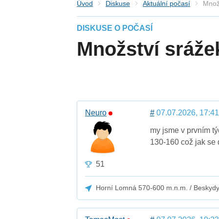
Úvod
Diskuse
Aktuální počasí
Množ
DISKUSE O POČASÍ
Množství sráže
Neuro
#
07.07.2026, 17:41
my jsme v prvním t
130-160 což jak se 
51
Horní Lomná 570-600 m.n.m. / Beskyd