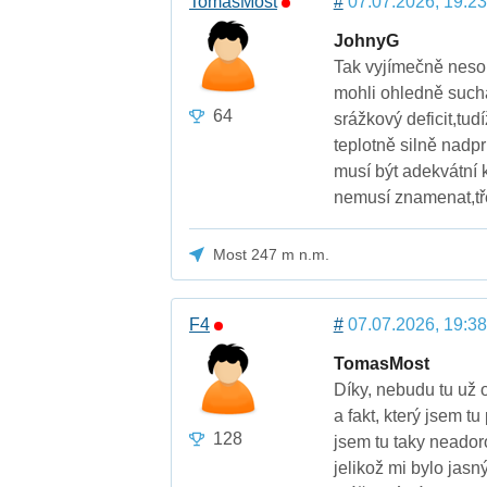
TomasMost
#
07.07.2026, 19:23
JohnyG
Tak vyjímečně nesouh
mohli ohledně sucha
64
srážkový deficit,tu
teplotně silně nadp
musí být adekvátní 
nemusí znamenat,tře
Most 247 m n.m.
F4
#
07.07.2026, 19:38
TomasMost
Díky, nebudu tu už 
a fakt, který jsem t
128
jsem tu taky neadoro
jelikož mi bylo jasn