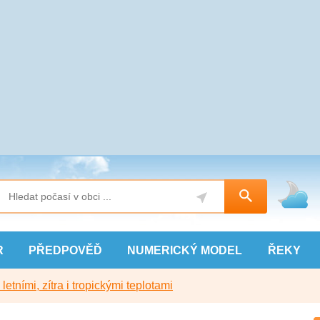
R
PŘEDPOVĚĎ
NUMERICKÝ
MODEL
ŘEKY
etními, zítra i tropickými teplotami