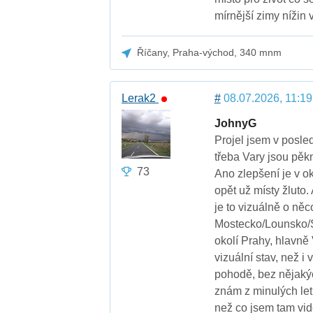
mírnější zimy nížin
Říčany, Praha-východ, 340 mnm
Lerak2
#
08.07.2026, 11:19
JohnyG
Projel jsem v posle
třeba Vary jsou pěkn
73
Ano zlepšení je v ok
opět už místy žluto
je to vizuálně o něc
Mostecko/Lounsko/Sl
okolí Prahy, hlavně
vizuální stav, než i
pohodě, bez nějakýc
znám z minulých let,
než co jsem tam vidě