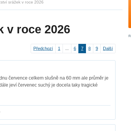
ství srážek v roce 2026
k v roce 2026
Předchozí
1
...
6
7
8
9
Další
ýdnu července celkem slušně na 60 mm ale průměr je
dále jeví červenec suchý je docela taky tragické
y