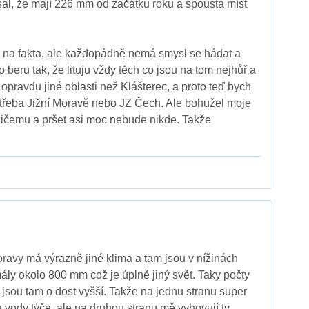
sal, že mají 226 mm od začátku roku a spousta míst
 na fakta, ale každopádně nemá smysl se hádat a
to beru tak, že lituju vždy těch co jsou na tom nejhůř a
opravdu jiné oblasti než Klášterec, a proto teď bych
u třeba Jižní Moravě nebo JZ Čech. Ale bohužel moje
 ničemu a pršet asi moc nebude nikde. Takže
oravy má výrazně jiné klima a tam jsou v nížinách
ály okolo 800 mm což je úplně jiný svět. Taky počty
 jsou tam o dost vyšší. Takže na jednu stranu super
e vody týče, ale na druhou stranu mě vyhovují ty