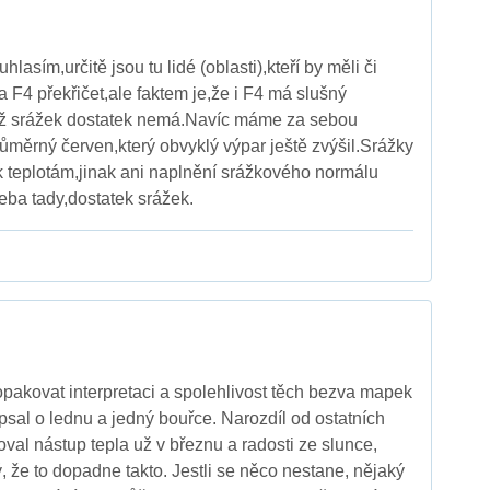
lasím,určitě jsou tu lidé (oblasti),kteří by měli či
 F4 překřičet,ale faktem je,že i F4 má slušný
díž srážek dostatek nemá.Navíc máme za sebou
růměrný červen,který obvyklý výpar ještě zvýšil.Srážky
k teplotám,jinak ani naplnění srážkového normálu
ba tady,dostatek srážek.
opakovat interpretaci a spolehlivost těch bezva mapek
u psal o lednu a jedný bouřce. Narozdíl od ostatních
val nástup tepla už v březnu a radosti ze slunce,
ý, že to dopadne takto. Jestli se něco nestane, nějaký