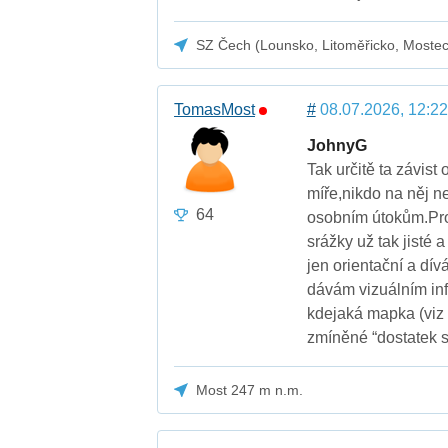
SZ Čech (Lounsko, Litoměřicko, Moste
TomasMost
#
08.07.2026, 12:22
JohnyG
Tak určitě ta závis
míře,nikdo na něj n
64
osobním útokům.Pros
srážky už tak jisté
jen orientační a dí
dávám vizuálním inf
kdejaká mapka (viz
zmíněné “dostatek s
Most 247 m n.m.