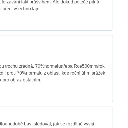
k to zavání fakt průšvihem. Ale dokud poteče pitná
o přeci všechno fajn...
jsou trochu zrádná. 70%normalu(třeba Rce500mm/rok
zdíl proti 70%normalu z oblasti kde roční úhrn srážek
k pro obraz ostatním.
louhodobě baví sledovat, jak se rozdílně vyvíjí