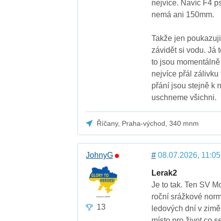
nejvíce. Navíc F4 p
nemá ani 150mm.
Takže jen poukazuji
závidět si vodu. Já 
to jsou momentálně 
nejvíce přál zálivk
přání jsou stejně k
uschneme všichni.
Říčany, Praha-východ, 340 mnm
JohnyG
#
08.07.2026, 11:05
Lerak2
Je to tak. Ten SV M
roční srážkové norm
13
ledových dní v zimě
místo pro život co s