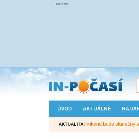
Přejít
na
hlavní
obsah
ÚVOD
AKTUÁLNĚ
RADA
Víkend bude slunečný s l
AKTUALITA: