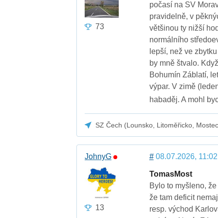
počasí na SV Moravy
pravidelně, v pěkný
73
většinou ty nižší ho
normálního středoev
lepší, než ve zbytku 
by mně štvalo. Když 
Bohumín Záblatí, le
výpar. V zimě (lede
habaděj. A mohl byc
SZ Čech (Lounsko, Litoměřicko, Moste
JohnyG
#
08.07.2026, 11:02
TomasMost
Bylo to myšleno, že
že tam deficit nema
13
resp. východ Karlov