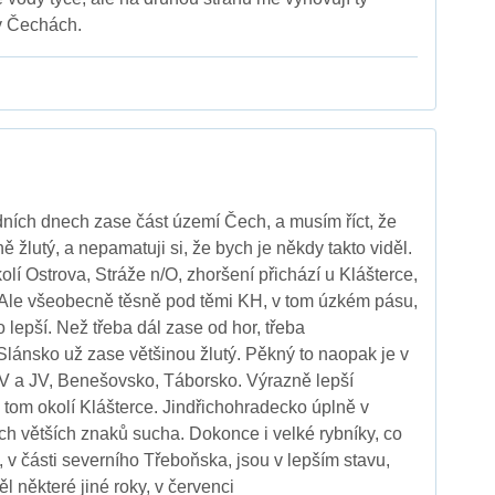
 v Čechách.
dních dnech zase část území Čech, a musím říct, že
ě žlutý, a nepamatuji si, že bych je někdy takto viděl.
olí Ostrova, Stráže n/O, zhoršení přichází u Klášterce,
. Ale všeobecně těsně pod těmi KH, v tom úzkém pásu,
o lepší. Než třeba dál zase od hor, třeba
ánsko už zase většinou žlutý. Pěkný to naopak je v
 V a JV, Benešovsko, Táborsko. Výrazně lepší
 v tom okolí Klášterce. Jindřichohradecko úplně v
h větších znaků sucha. Dokonce i velké rybníky, co
 v části severního Třeboňska, jsou v lepším stavu,
l některé jiné roky, v červenci