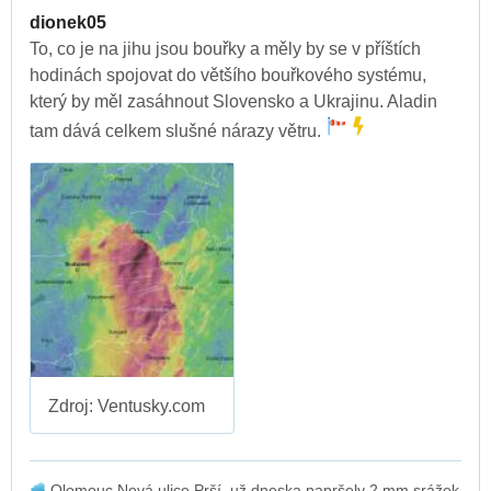
dionek05
To, co je na jihu jsou bouřky a měly by se v příštích
hodinách spojovat do většího bouřkového systému,
který by měl zasáhnout Slovensko a Ukrajinu. Aladin
tam dává celkem slušné nárazy větru.
Zdroj: Ventusky.com
Olomouc Nová ulice Prší, už dneska napršely 2 mm srážek