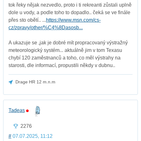
tok řeky nějak nezvedlo, proto i ti rekreanti zůstali uplně
dole u vody, a podle toho to dopadlo.. čeká se ve finále
přes sto obětí.. ...
https://www.msn.com/cs-
cz/zpravy/other/%C4%8Dasosb...
A ukazuje se ,jak je dobré mít propracovaný výstražný
meteorologický systém... aktuálně jim v tom Texasu
chybí 120 zaměstnanců a toho, co měl výstrahy na
starosti, dle informací, propustili někdy v dubnu..
Drage HR 12 m.n.m
Tadeas
2276
#
07.07.2025, 11:12