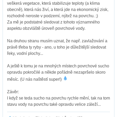
veškerá vegetace, která stabilizuje teploty (a klima
obecně), která nás živí, a která jde na ekonomický zisk,
rozhodně neroste v podzemí, nýbrž na povrchu. ;)
Za mě je podstatné sledovat z tohoto významného
aspektu obzvláště úroveň povrchové vody.
Na druhou stranu musím uznat, že např. zavlažování a
právě třeba ty ryby - ano, u toho je důležitější sledovat
řeky, vodní plochy...
A ještě k tomu je na mnohých místech povrchové sucho
opravdu pokročilé a někde pořádně nezapršelo skoro
měsíc. (U nás naštěstí super!)
Závěr:
I když se teda sucho na povrchu rychle mění, tak na tom
stavu vody na povrchu také opravdu velice záleží...