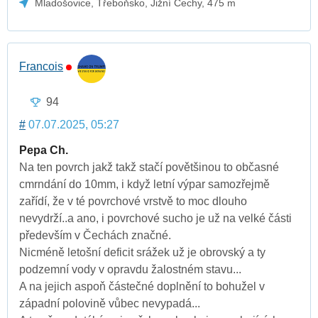
Mladošovice, Třeboňsko, Jižní Čechy, 475 m
Francois
94
#
07.07.2025, 05:27
Pepa Ch.
Na ten povrch jakž takž stačí povětšinou to občasné
cmrndání do 10mm, i když letní výpar samozřejmě
zařídí, že v té povrchové vrstvě to moc dlouho
nevydrží..a ano, i povrchové sucho je už na velké části
především v Čechách značné.
Nicméně letošní deficit srážek už je obrovský a ty
podzemní vody v opravdu žalostném stavu...
A na jejich aspoň částečné doplnění to bohužel v
západní polovině vůbec nevypadá...