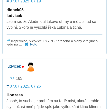
#
07.07.2025, 07:19
dionek05
ludvicek
Jsem rád že Aladin dal takové úhrny u mě a snad se
vyplní. Skoro je vyschlá řeka Lubina a tichá.
Kopřivnice, Vlčovice 18.7 °C Zataženo a slabý vítr (dnes
jedu na ...
Foto
ludvicek
163
#
07.07.2025, 07:26
Honzaaa
Jasně, to sucho je problém na řadě míst, akorát tenhle
styl počasí mně přijde spíš jako vytloukání klínu klínem.