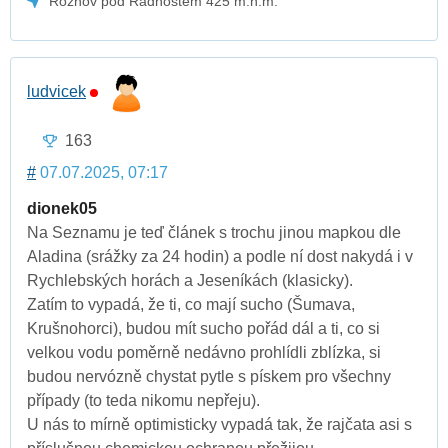
Rožnov pod Radhoštěm 425 m.n.m.
ludvicek
163
#
07.07.2025, 07:17
dionek05
Na Seznamu je teď článek s trochu jinou mapkou dle
Aladina (srážky za 24 hodin) a podle ní dost nakydá i v
Rychlebských horách a Jeseníkách (klasicky).
Zatím to vypadá, že ti, co mají sucho (Šumava,
Krušnohorci), budou mít sucho pořád dál a ti, co si
velkou vodu poměrně nedávno prohlídli zblízka, si
budou nervózně chystat pytle s pískem pro všechny
případy (to teda nikomu nepřeju).
U nás to mírně optimisticky vypadá tak, že rajčata asi s