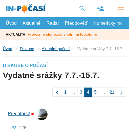
Přejít
na
hlavní
obsah
Úvod
Aktuálně
Radar
Předpověď
Numerický model
Převážně slunečno s letními teplotami
AKTUALITA:
Úvod
Diskuse
Aktuální počasí
Vydatné srážky 7.7.-15.7.
DISKUSE O POČASÍ
Vydatné srážky 7.7.-15.7.
1
...
3
4
5
...
21
Predators2
1281