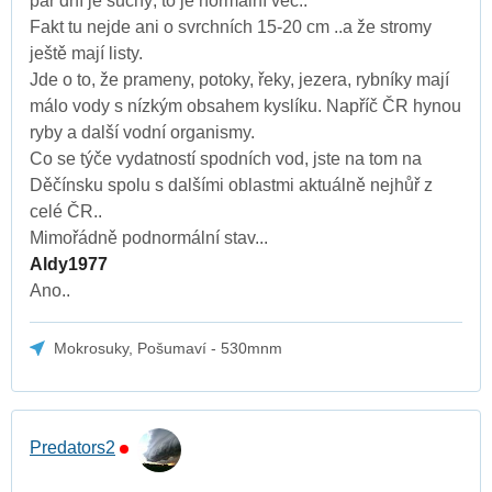
pár dní je suchý, to je normální věc..
Fakt tu nejde ani o svrchních 15-20 cm ..a že stromy
ještě mají listy.
Jde o to, že prameny, potoky, řeky, jezera, rybníky mají
málo vody s nízkým obsahem kyslíku. Napříč ČR hynou
ryby a další vodní organismy.
Co se týče vydatností spodních vod, jste na tom na
Děčínsku spolu s dalšími oblastmi aktuálně nejhůř z
celé ČR..
Mimořádně podnormální stav...
Aldy1977
Ano..
Mokrosuky, Pošumaví - 530mnm
Predators2