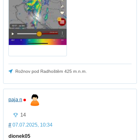
Rožnov pod Radhoštěm 425 m.n.m.
paja n
14
#
07.07.2025, 10:34
dionek05