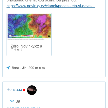
příslušnou chemickou ochranou přežijou.
https://www.novinky.cz/clanek/pocasi-leto-si-dava-...
Zdroj Novinky.cz a
ČHMÚ
Brno - Jih, 200 m.n.m.
Honzaaa
39