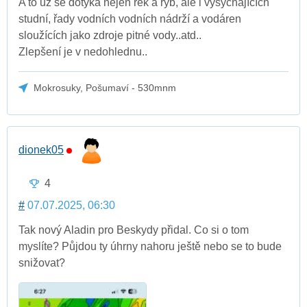
A to už se dotýká nejen řek a ryb, ale i vysychajících
studní, řady vodních vodních nádrží a vodáren
sloužících jako zdroje pitné vody..atd..
Zlepšení je v nedohlednu..
Mokrosuky, Pošumaví - 530mnm
dionek05
4
#
07.07.2025, 06:30
Tak nový Aladin pro Beskydy přidal. Co si o tom
myslíte? Půjdou ty úhrny nahoru ještě nebo se to bude
snižovat?