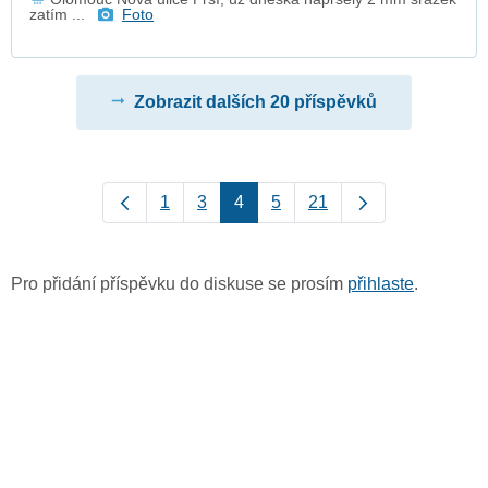
zatím ...
Foto
Zobrazit dalších 20 příspěvků
1
3
4
5
21
Pro přidání příspěvku do diskuse se prosím
přihlaste
.