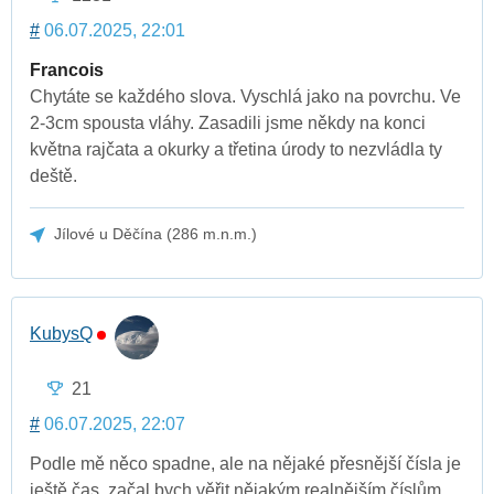
#
06.07.2025, 22:01
Francois
Chytáte se každého slova. Vyschlá jako na povrchu. Ve
2-3cm spousta vláhy. Zasadili jsme někdy na konci
května rajčata a okurky a třetina úrody to nezvládla ty
deště.
Jílové u Děčína (286 m.n.m.)
KubysQ
21
#
06.07.2025, 22:07
Podle mě něco spadne, ale na nějaké přesnější čísla je
ještě čas, začal bych věřit nějakým realnějším číslům