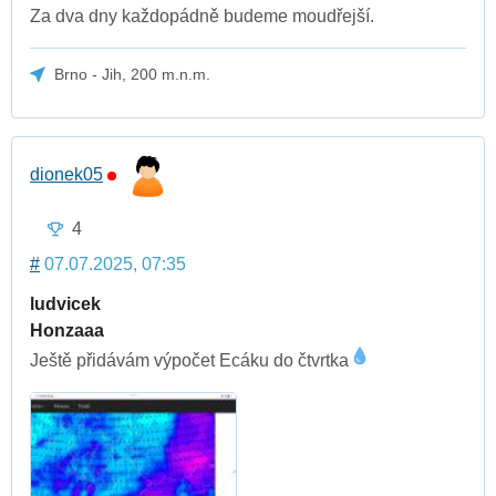
Za dva dny každopádně budeme moudřejší.
Brno - Jih, 200 m.n.m.
dionek05
4
#
07.07.2025, 07:35
ludvicek
Honzaaa
Ještě přidávám výpočet Ecáku do čtvrtka