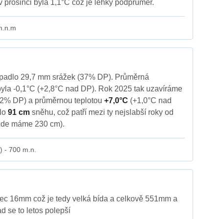
v prosinci byla 1,1°C což je lehký podprůměr.
m.n.m
spadlo 29,7 mm srážek (37% DP). Průměrná
byla -0,1°C (+2,8°C nad DP). Rok 2025 tak uzavíráme
92% DP) a průměrnou teplotou
+7,0°C
(+1,0°C nad
lo
91 cm
sněhu, což patří mezi ty nejslabší roky od
zde máme 230 cm).
) - 700 m.n.
nec 16mm což je tedy velká bída a celkově 551mm a
d se to letos polepší