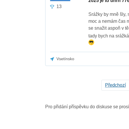
2025 je to úhrn 77
13
Srážky by mně šly, s
moc a nemám čas na
se snažit aspoň v tě
tady bych na srážká
Vsetínsko
Předchozí
Pro přidání příspěvku do diskuse se pro