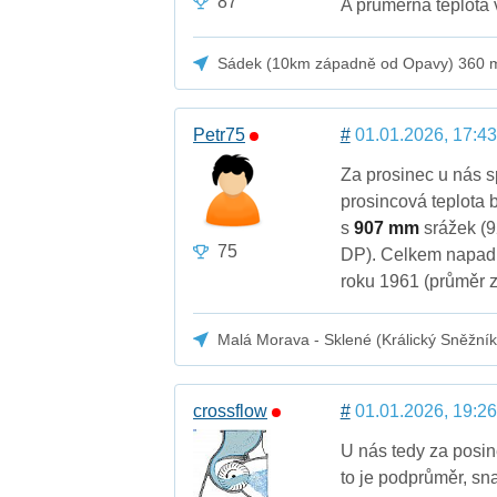
87
A průměrná teplota 
Sádek (10km západně od Opavy) 360 
Petr75
#
01.01.2026, 17:43
Za prosinec u nás 
prosincová teplota 
s
907 mm
srážek (
75
DP). Celkem napad
roku 1961 (průměr 
Malá Morava - Sklené (Králický Sněžník
crossflow
#
01.01.2026, 19:26
U nás tedy za posi
to je podprůměr, sna