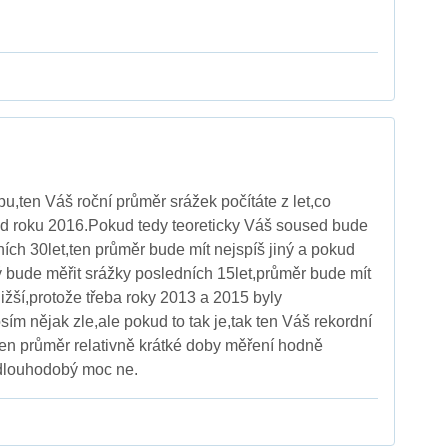
u,ten Váš roční průměr srážek počítáte z let,co
od roku 2016.Pokud tedy teoreticky Váš soused bude
ních 30let,ten průměr bude mít nejspíš jiný a pokud
ý bude měřit srážky posledních 15let,průměr bude mít
ižší,protože třeba roky 2013 a 2015 byly
sím nějak zle,ale pokud to tak je,tak ten Váš rekordní
en průměr relativně krátké doby měření hodně
 dlouhodobý moc ne.