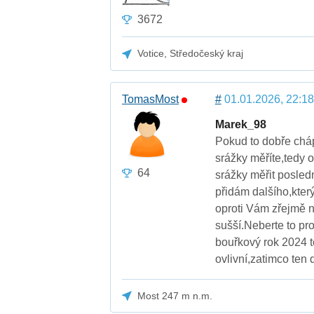
3672
Votice, Středočeský kraj
TomasMost
#
01.01.2026, 22:18
Marek_98
Pokud to dobře cháp
srážky měříte,tedy 
64
srážky měřit posled
přidám dalšího,kter
oproti Vám zřejmě n
sušší.Neberte to pro
bouřkový rok 2024 t
ovlivní,zatimco ten
Most 247 m n.m.