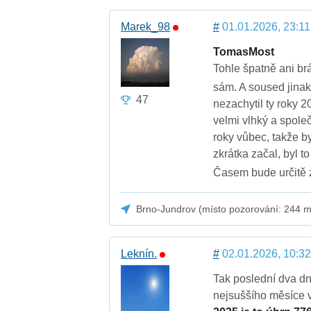
Marek_98
#
01.01.2026, 23:11
TomasMost
Tohle špatně ani br
sám. A soused jinak
47
nezachytil ty roky 
velmi vlhký a spole
roky vůbec, takže b
zkrátka začal, byl t
Časem bude určitě z
Brno-Jundrov (místo pozorování: 244 m
Leknín.
#
02.01.2026, 10:32
Tak poslední dva dn
nejsuššího měsíce 