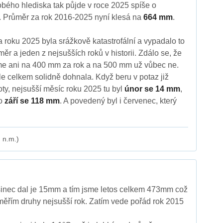
bého hlediska tak půjde v roce 2025 spíše o
 Průměr za rok 2016-2025 nyní klesá na
664 mm
.
a roku 2025 byla srážkově katastrofální a vypadalo to
r a jeden z nejsušších roků v historii. Zdálo se, že
 ani na 400 mm za rok a na 500 mm už vůbec ne.
le celkem solidně dohnala. Když beru v potaz již
y, nejsušší měsíc roku 2025 tu byl
únor se 14 mm
,
lo
září se 118 mm
. A povedený byl i červenec, který
 n.m.)
inec dal je 15mm a tím jsme letos celkem 473mm což
měřím druhy nejsušší rok. Zatím vede pořád rok 2015