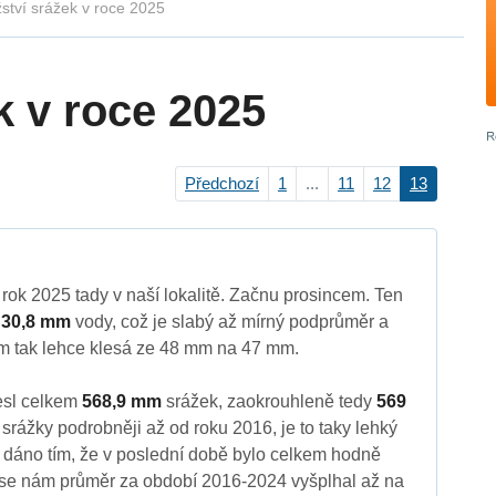
ství srážek v roce 2025
k v roce 2025
Předchozí
1
...
11
12
13
rok 2025 tady v naší lokalitě. Začnu prosincem. Ten
m
30,8 mm
vody, což je slabý až mírný podprůměr a
m tak lehce klesá ze 48 mm na 47 mm.
esl celkem
568,9 mm
srážek, zaokrouhleně tedy
569
srážky podrobněji až od roku 2016, je to taky lehký
e dáno tím, že v poslední době bylo celkem hodně
o se nám průměr za období 2016-2024 vyšplhal až na