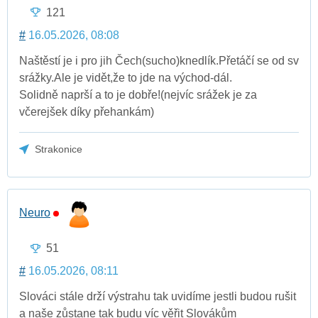
121
#
16.05.2026, 08:08
Naštěstí je i pro jih Čech(sucho)knedlík.Přetáčí se od sv
srážky.Ale je vidět,že to jde na východ-dál.
Solidně naprší a to je dobře!(nejvíc srážek je za
včerejšek díky přehankám)
Strakonice
Neuro
51
#
16.05.2026, 08:11
Slováci stále drží výstrahu tak uvidíme jestli budou rušit
a naše zůstane tak budu víc věřit Slovákům