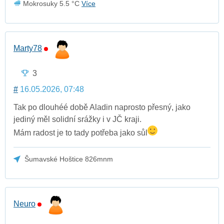
Mokrosuky 5.5 °C
Více
Marty78
3
#
16.05.2026, 07:48
Tak po dlouhéé době Aladin naprosto přesný, jako
jediný měl solidní srážky i v JČ kraji.
Mám radost je to tady potřeba jako sůl
Šumavské Hoštice 826mnm
Neuro