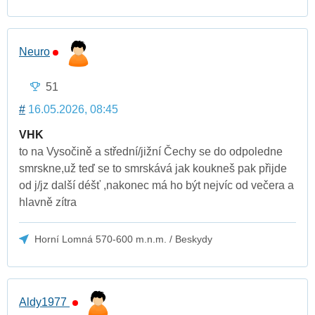
Neuro
51
#
16.05.2026, 08:45
VHK
to na Vysočině a střední/jižní Čechy se do odpoledne
smrskne,už teď se to smrskává jak koukneš pak přijde
od j/jz další déšť ,nakonec má ho být nejvíc od večera a
hlavně zítra
Horní Lomná 570-600 m.n.m. / Beskydy
Aldy1977