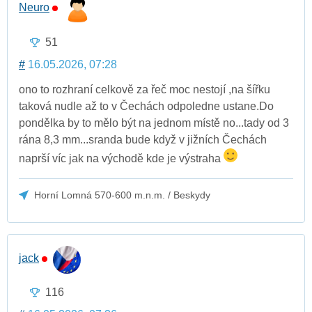
Neuro
51
#
16.05.2026, 07:28
ono to rozhraní celkově za řeč moc nestojí ,na šířku
taková nudle až to v Čechách odpoledne ustane.Do
pondělka by to mělo být na jednom místě no...tady od 3
rána 8,3 mm...sranda bude když v jižních Čechách
naprší víc jak na východě kde je výstraha
Horní Lomná 570-600 m.n.m. / Beskydy
jack
116