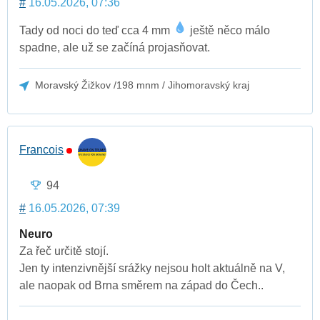
#
16.05.2026, 07:36
Tady od noci do teď cca 4 mm
ještě něco málo
spadne, ale už se začíná projasňovat.
Moravský Žižkov /198 mnm / Jihomoravský kraj
Francois
94
#
16.05.2026, 07:39
Neuro
Za řeč určitě stojí.
Jen ty intenzivnější srážky nejsou holt aktuálně na V,
ale naopak od Brna směrem na západ do Čech..