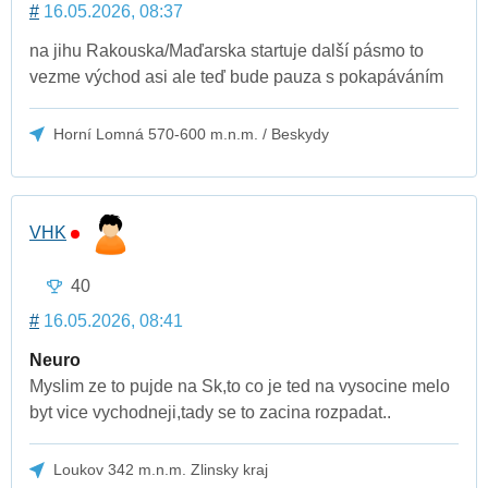
#
16.05.2026, 08:37
na jihu Rakouska/Maďarska startuje další pásmo to
vezme východ asi ale teď bude pauza s pokapáváním
Horní Lomná 570-600 m.n.m. / Beskydy
VHK
40
#
16.05.2026, 08:41
Neuro
Myslim ze to pujde na Sk,to co je ted na vysocine melo
byt vice vychodneji,tady se to zacina rozpadat..
Loukov 342 m.n.m. Zlinsky kraj