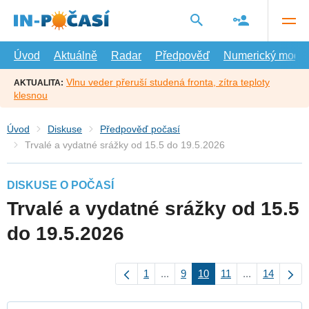
Přejít
na
hlavní
obsah
Úvod
Aktuálně
Radar
Předpověď
Numerický model
Vlnu veder přeruší studená fronta, zítra teploty
AKTUALITA:
klesnou
Úvod
Diskuse
Předpověď počasí
Trvalé a vydatné srážky od 15.5 do 19.5.2026
DISKUSE O POČASÍ
Trvalé a vydatné srážky od 15.5
do 19.5.2026
1
...
9
10
11
...
14