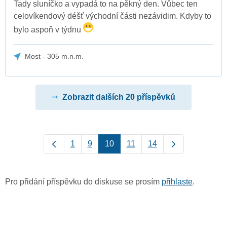
Tady sluníčko a vypadá to na pěkný den. Vůbec ten
celovíkendový déšť východní části nezávidim. Kdyby to
bylo aspoň v týdnu
Most - 305 m.n.m.
Zobrazit dalších 20 příspěvků
1
9
10
11
14
Pro přidání příspěvku do diskuse se prosím
přihlaste
.