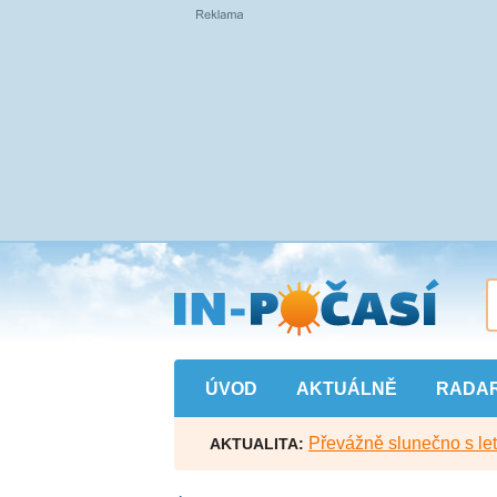
Přejít
na
hlavní
obsah
ÚVOD
AKTUÁLNĚ
RADA
Převážně slunečno s let
AKTUALITA: