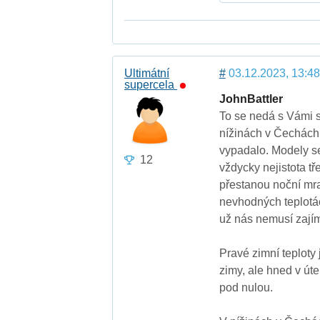
Ultimátní
#
03.12.2023, 13:48
supercela
JohnBattler
To se nedá s Vámi s
nížinách v Čechách. 
vypadalo. Modely se
12
vždycky nejistota tř
přestanou noční mraz
nevhodných teplotác
už nás nemusí zajím
Pravé zimní teploty 
zimy, ale hned v úte
pod nulou.