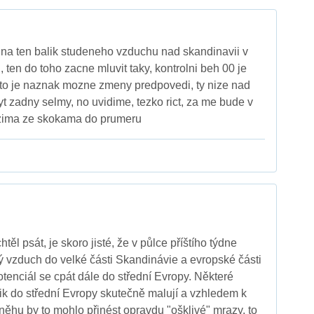
 na ten balik studeneho vzduchu nad skandinavii v
 ten do toho zacne mluvit taky, kontrolni beh 00 je
to je naznak mozne zmeny predpovedi, ty nize nad
yt zadny selmy, no uvidime, tezko rict, za me bude v
zima ze skokama do prumeru
těl psát, je skoro jisté, že v půlce příštího týdne
ý vzduch do velké části Skandinávie a evropské části
tenciál se cpát dále do střední Evropy. Některé
k do střední Evropy skutečně malují a vzhledem k
ěhu by to mohlo přinést opravdu "ošklivé" mrazy, to