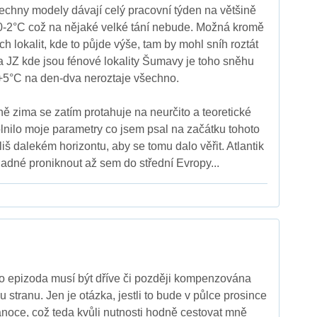
echny modely dávají celý pracovní týden na většině
0-2°C což na nějaké velké tání nebude. Možná kromě
 lokalit, kde to půjde výše, tam by mohl sníh roztát
na JZ kde jsou fénové lokality Šumavy je toho sněhu
i +5°C na den-dva neroztaje všechno.
 zima se zatím protahuje na neurčito a teoretické
plnilo moje parametry co jsem psal na začátku tohoto
íliš dalekém horizontu, aby se tomu dalo věřit. Atlantik
nadné proniknout až sem do střední Evropy...
tato epizoda musí být dříve či později kompenzována
stranu. Jen je otázka, jestli to bude v půlce prosince
noce, což teda kvůli nutnosti hodně cestovat mně