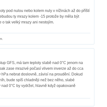
ty pod nulou nebo kolem nuly v nížinách až do příští
nebudou ty mrazy kolem -15 protože by měla být
 o tak velký mrazy ani nestojím.
m.
stup GFS, má tam teploty slabě nad 0°C jenom na
 pak zase mrazivé počasí vlivem inverze až do cca
0 hPa nebrat doslovně, závisí na proudění. Dokud
níh, bude spíš chladněji než bez něho, slabé
 nad 0°C by vydržel, hlavně když opakovaně