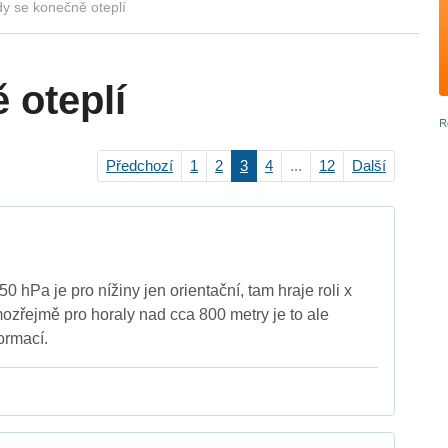
y se konečně oteplí
 oteplí
Předchozí
1
2
3
4
...
12
Další
50 hPa je pro nížiny jen orientační, tam hraje roli x
mozřejmě pro horaly nad cca 800 metry je to ale
ormací.