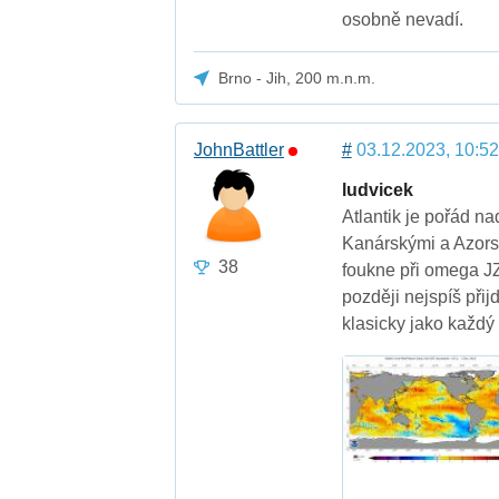
osobně nevadí.
Brno - Jih, 200 m.n.m.
JohnBattler
#
03.12.2023, 10:52
ludvicek
Atlantik je pořád n
Kanárskými a Azorsk
38
foukne při omega JZ
později nejspíš při
klasicky jako každý