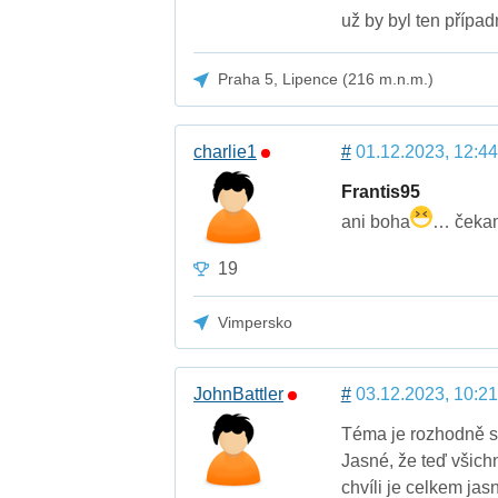
už by byl ten přípa
Praha 5, Lipence (216 m.n.m.)
charlie1
#
01.12.2023, 12:44
Frantis95
ani boha
… čekam
19
Vimpersko
JohnBattler
#
03.12.2023, 10:21
Téma je rozhodně st
Jasné, že teď všichni
chvíli je celkem jas