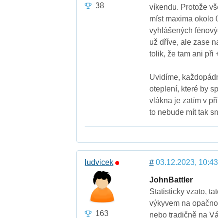
38
víkendu. Protože vš
míst maxima okolo 
vyhlášených fénových
už dříve, ale zase 
tolik, že tam ani př
Uvidíme, každopádně
oteplení, které by s
vlákna je zatím v př
to nebude mít tak s
ludvicek
#
03.12.2023, 10:43
JohnBattler
Statisticky vzato, 
výkyvem na opačnou 
163
nebo tradičně na Vá