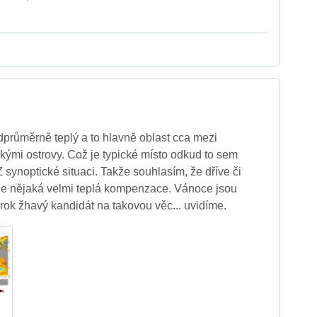
adprůměrně teplý a to hlavně oblast cca mezi
ými ostrovy. Což je typické místo odkud to sem
 synoptické situaci. Takže souhlasím, že dříve či
jde nějaká velmi teplá kompenzace. Vánoce jsou
 rok žhavý kandidát na takovou věc... uvidíme.