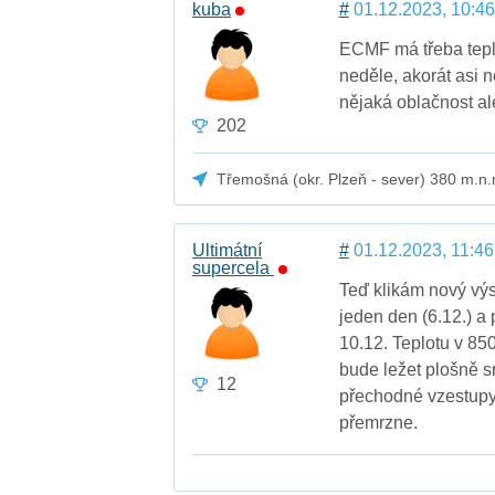
kuba
#
01.12.2023, 10:46
ECMF má třeba teplo
neděle, akorát asi 
nějaká oblačnost ale
202
Třemošná (okr. Plzeň - sever) 380 m.n.
Ultimátní
#
01.12.2023, 11:46
supercela
Teď klikám nový vý
jeden den (6.12.) a
10.12. Teplotu v 85
bude ležet plošně s
12
přechodné vzestupy
přemrzne.