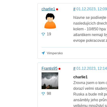
charlie1
#
01.12.2023, 12:09
hlavne se podívejte
nasledujicich dnech,
kolem - 10/850 hpa 
19
atlantikem nemaji b
evrope pokracovat 
Vimpersko
Frantis95
#
01.12.2023, 12:14
charlie1
Zrovna jsem o tom ch
dorazí velmi studen
98
Ruska a bude mít po
ansámbly jeho průni
velkému množství sn