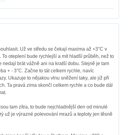
ouhlasit. Už ve středu se čekají maxima až +3°C v
To oteplení bude rychlejší a mít hladší průběh, než to
 nedají brát vážně ani na kratší dobu. Stejně je tam
eba + - 3°C. Začne to tát celkem rychle, navíc
y. Ukazuje to nějakou vlnu sněžení taky, ale již při
h. Ta pravá zima skončí celkem rychle a co bude dál
at.
jsou tam zítra, to bude nejchladnější den od minulé
rý už je výrazné polevování mrazů a teploty jen těsně