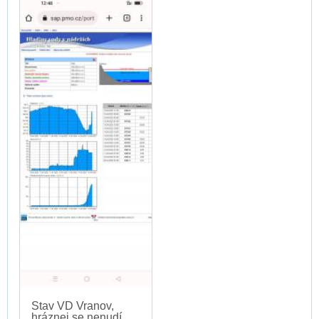
Stav VD Vranov,
hráznej se nenudí