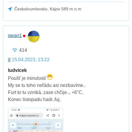
Českokrumlovsko, Kájov 589 m.n.m
swan1
414
#
15.04.2023, 13:22
ludvicek
Poušť je minulostí
My se tu toho neřádu asi nezbavíme..
Furt to tu vzniká, zase chčije.., +6°C.
Konec listopadu hadr..fuj.