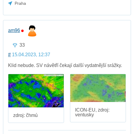
Praha
am96
33
#
15.04.2023, 12:37
Klid nebude. SV návětří čekají další vydatnější srážky.
ICON-EU, zdroj:
ventusky
zdroj: čhmú