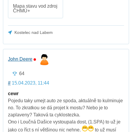
Mapa stavu vod zdroj
ČHMÚ+
Kostelec nad Labem
John Deere
64
#
15.04.2023, 11:44
cewr
Pojedu taky umejt auto ze spoda, aktuálně to kulminuje
no. To zkratkou se dá projet k mostu? Nebo je to
zaplaveny? Taková ta cyklostezka.
Ono i Loučná Dašice vystoupala dost, (1.SPA) to už je
jako co říct s ní většinou nic nehne.
to už musí