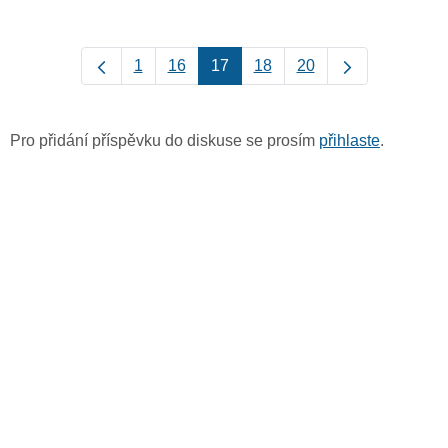
1
16
17
18
20
Pro přidání příspěvku do diskuse se prosím
přihlaste
.