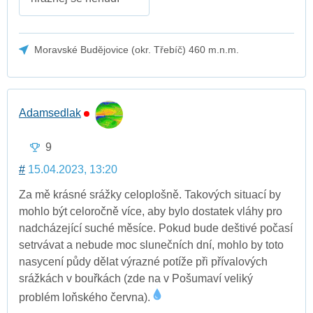
Moravské Budějovice (okr. Třebíč) 460 m.n.m.
Adamsedlak
9
#
15.04.2023, 13:20
Za mě krásné srážky celoplošně. Takových situací by
mohlo být celoročně více, aby bylo dostatek vláhy pro
nadcházející suché měsíce. Pokud bude deštivé počasí
setrvávat a nebude moc slunečních dní, mohlo by toto
nasycení půdy dělat výrazné potíže při přívalových
srážkách v bouřkách (zde na v Pošumaví veliký
problém loňského června).