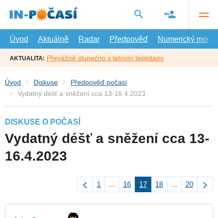
Přejít
na
hlavní
obsah
Úvod
Aktuálně
Radar
Předpověď
Numerický model
Převážně slunečno s letními teplotami
AKTUALITA:
Úvod
Diskuse
Předpověď počasí
Vydatný déšť a sněžení cca 13-16.4.2023
DISKUSE O POČASÍ
Vydatný déšť a sněžení cca 13-
16.4.2023
1
...
16
17
18
...
20