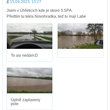
#
15.04.2023, 13:27
Jsem v Úhřeticich kde je skoro 3.SPA.
Předtím tu tekla Novohradka, teď tu mají Labe
To asi nedám:D
Úplně zaplaveny
pole