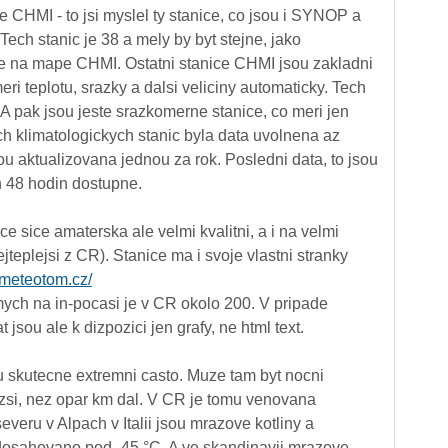
e CHMI - to jsi myslel ty stanice, co jsou i SYNOP a
Tech stanic je 38 a mely by byt stejne, jako
ce na mape CHMI. Ostatni stanice CHMI jsou zakladni
eri teplotu, srazky a dalsi veliciny automaticky. Tech
 A pak jsou jeste srazkomerne stanice, co meri jen
ch klimatologickych stanic byla data uvolnena az
ou aktualizovana jednou za rok. Posledni data, to jsou
h 48 hodin dostupne.
e sice amaterska ale velmi kvalitni, a i na velmi
ejteplejsi z CR). Stanice ma i svoje vlastni stranky
//meteotom.cz/
ych na in-pocasi je v CR okolo 200. V pripade
 jsou ale k dizpozici jen grafy, ne html text.
u skutecne extremni casto. Muze tam byt nocni
zsi, nez opar km dal. V CR je tomu venovana
severu v Alpach v Italii jsou mrazove kotliny a
dosahovano pod -45 °C. A ve skandinavii mrazove