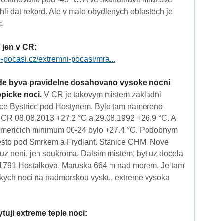
hli dat rekord. Ale v malo obydlenych oblastech je
c.
 jen v CR:
e-pocasi.cz/extremni-pocasi/mra...
 kde byva pravidelne dosahovano vysoke nocni
picke noci.
V CR je takovym mistem zakladni
nice Bystrice pod Hostynem. Bylo tam namereno
 CR 08.08.2013 +27.2 °C a 29.08.1992 +26.9 °C. A
omericich minimum 00-24 bylo +27.4 °C. Podobnym
esto pod Smrkem a Frydlant. Stanice CHMI Nove
z neni, jen soukroma. Dalsim mistem, byt uz docela
 11791 Hostalkova, Maruska 664 m nad morem. Je tam
ckych noci na nadmorskou vysku, extreme vysoka
tuji extreme teple noci: