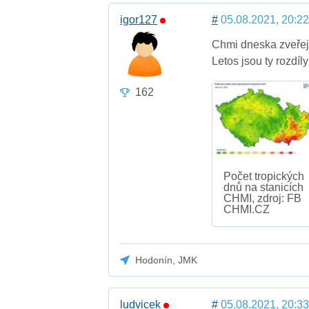
igor127
#
05.08.2021, 20:22
Chmi dneska zveřejn
Letos jsou ty rozdíl
162
Počet tropických
dnů na stanicích
CHMI, zdroj: FB
CHMI.CZ
Hodonín, JMK
ludvicek
#
05.08.2021, 20:33