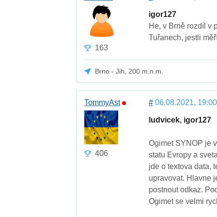
igor127
He, v Brně rozdíl v
Tuřanech, jestli měř
163
Brno - Jih, 200 m.n.m.
TommyAst
#
06.08.2021, 19:00
ludvicek, igor127
Ogimet SYNOP je ve
406
statu Evropy a sveta
jde o textova data, 
upravovat. Hlavne j
postnout odkaz. Po
Ogimet se velmi rych