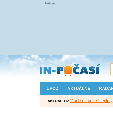
Přejít
na
hlavní
obsah
ÚVOD
AKTUÁLNĚ
RADA
Vrací se tropické teploty
AKTUALITA: