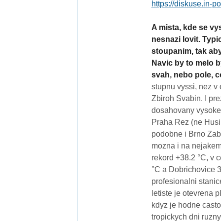
https://diskuse.in-
A mista, kde se vy
nesnazi lovit. Typ
stoupanim, tak aby
Navic by to melo b
svah, nebo pole, c
stupnu vyssi, nez v 
Zbiroh Svabin. I p
dosahovany vysoke 
Praha Rez (ne Husi
podobne i Brno Zabo
mozna i na nejakem
rekord +38.2 °C, v
°C a Dobrichovice 3
profesionalni stanic
letiste je otevrena 
kdyz je hodne casto
tropickych dni ruzny