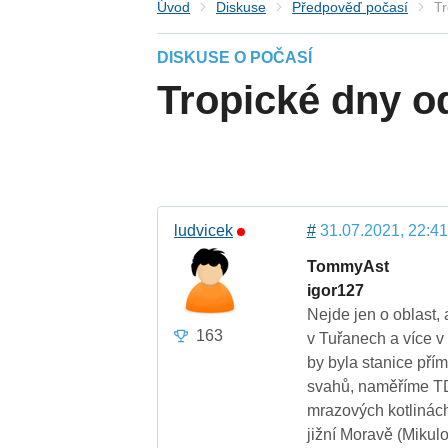
Úvod
Diskuse
Předpověď počasí
Tr
DISKUSE O POČASÍ
Tropické dny o
ludvicek
#
31.07.2021, 22:41
TommyAst
igor127
Nejde jen o oblast,
163
v Tuřanech a více 
by byla stanice pří
svahů, naměříme TD
mrazových kotlinách
jižní Moravě (Miku