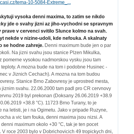
pocasi.cz/tema-10-5084-Extreme_...
skytuji vysoka denni maxima, to zatim se nikdo
icky jde o svahy jizni az jiho-vychodni se spravnym
 prave v cervenci svitilo Slunce kolmo na svah.
yt nekde v nizine-udoli, kde nefouka. A skalnaty
o se hodne zahreje.
Denni maximum bude jen o par
okoli. Na jizni svahu jsou stanice Plzen Mikulka,
rez pomerne vysokou nadmorskou vysku jsou tam
teploty. A mozna bude na tom i podobne Husinec -
nec v Jiznich Cechach). A mozna na tom budou
vresy. Stanice Brno Zabovresy je uprostred mesta,
 jiznim svahu. 22.06.2000 tam padl pro CR cervnovy
 cervnu 2019 byl prekonan (Doksany 26.06.2019 +38.9
0.06.2019 +38.8 °C). 11723 Brno Turany, to je
e na letisti, je i na Ogimetu. Jako v pripade Ruzyne,
plocha a vic tam fouka, denni maxima jsou nizsi. A
 denni maximum okolo +30 °C, tak je ten pocet
. V roce 2003 bylo v Dobrichovicich 49 tropickych dni,