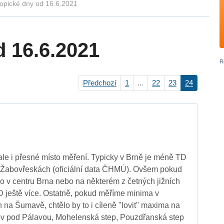
opické dny od 16.6.2021
d 16.6.2021
Předchozí
1
...
22
23
24
 ale i přesné místo měření. Typicky v Brně je méně TD
v Žabovřeskách (oficiální data ČHMÚ). Ovšem pokud
mo v centru Brna nebo na některém z četných jižních
 ještě více. Ostatně, pokud měříme minima v
 na Šumavě, chtělo by to i cíleně "lovit" maxima na
lov pod Pálavou, Mohelenská step, Pouzdřanská step