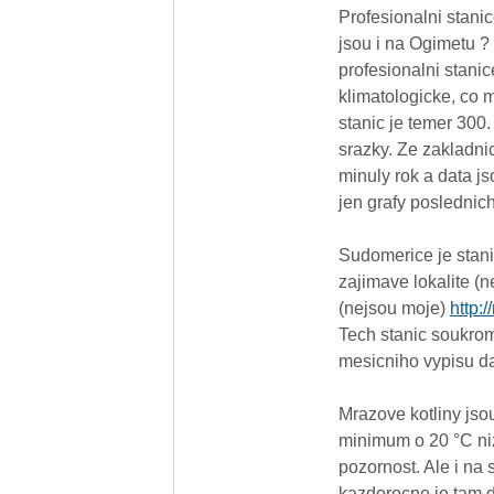
Profesionalni stanic
jsou i na Ogimetu ? 
profesionalni stani
klimatologicke, co m
stanic je temer 300.
srazky. Ze zakladni
minuly rok a data js
jen grafy poslednic
Sudomerice je stanic
zajimave lokalite (n
(nejsou moje)
http:
Tech stanic soukrom
mesicniho vypisu dat
Mrazove kotliny jso
minimum o 20 °C ni
pozornost. Ale i na 
kazdorocne je tam 