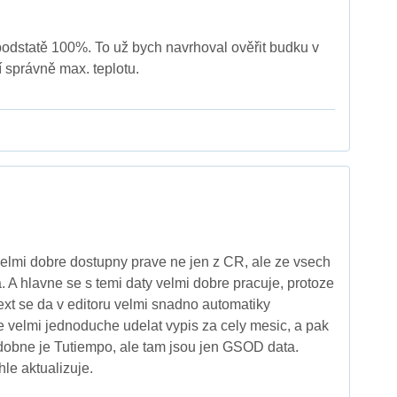
 podstatě 100%. To už bych navrhoval ověřit budku v
í správně max. teplotu.
lmi dobre dostupny prave ne jen z CR, ale ze vsech
. A hlavne se s temi daty velmi dobre pracuje, protoze
text se da v editoru velmi snadno automatiky
e velmi jednoduche udelat vypis za cely mesic, a pak
dobne je Tutiempo, ale tam jsou jen GSOD data.
le aktualizuje.