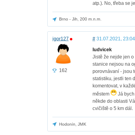
atp.). No, třeba se
Brno - Jih, 200 m.n.m.
igor127
#
31.07.2021, 23:04
ludvicek
Jistě že nejde jen o
stanice nejsou na 
162
porovnávaní - jsou t
statistiku, jestli 
komentovat, v každé
městem
Já bych 
někde do oblasti Vá
cvičiště o 5 km dál.
Hodonín, JMK