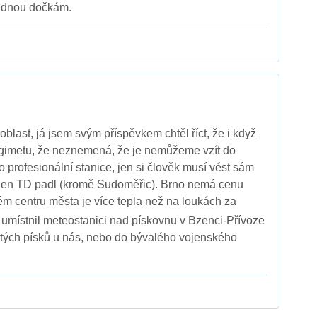
 jednou dočkám.
 oblast, já jsem svým příspěvkem chtěl říct, že i když
ogimetu, že neznemená, že je nemůžeme vzít do
o profesionální stanice, jen si člověk musí vést sám
ten den TD padl (kromě Sudoměřic). Brno nemá cenu
m centru města je více tepla než na loukách za
umístnil meteostanici nad pískovnu v Bzenci-Přívoze
tých písků u nás, nebo do bývalého vojenského