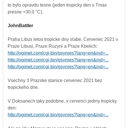
to bylo opravdu tesne (jeden tropicky den s Tmax
presne +30.0 °C).
JohnBattler
Praha Libus letos tropicke dny slabe. Cervenec 2021 v
Praze Libusi, Praze Ruzyni a Praze Kbelich:
http://ogimet.com/cgi-bin/gsynres?lang=en&ind=...
http://ogimet.com/cgi-bin/gsynres?lang=en&ind=...
http://ogimet.com/cgi-bin/gsynres?lang=en&ind=...
Vsechny 3 Prazske stanice cervenec 2021 bez
tropickeho dne.
V Doksanech taky podobne, v cervenci jediny tropicky
den:
http://ogimet.com/cgi-bin/gsynres?lang=en&ind=...