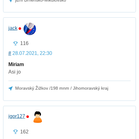
jižní Brněnsko-Mikulovsko
jack
116
#
28.07.2021, 22:30
Miriam
Asi jo
Moravský Žižkov /198 mnm / Jihomoravský kraj
igor127
162