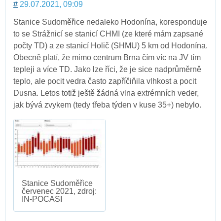
#
29.07.2021, 09:09
Stanice Sudoměřice nedaleko Hodonína, koresponduje
to se Strážnicí se stanicí CHMI (ze které mám zapsané
počty TD) a ze stanicí Holič (SHMU) 5 km od Hodonína.
Obecně platí, že mimo centrum Brna čím víc na JV tím
tepleji a více TD. Jako lze říci, že je sice nadprůměrně
teplo, ale pocit vedra často zapříčiňila vlhkost a pocit
Dusna. Letos totiž ještě žádná vlna extrémních veder,
jak bývá zvykem (tedy třeba týden v kuse 35+) nebylo.
Stanice Sudoměřice
červenec 2021, zdroj:
IN-POCASI