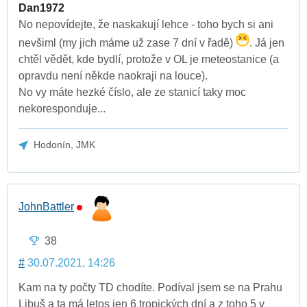
Dan1972
No nepovídejte, že naskakují lehce - toho bych si ani
nevšiml (my jich máme už zase 7 dní v řadě)
. Já jen
chtěl vědět, kde bydlí, protože v OL je meteostanice (a
opravdu není někde naokraji na louce).
No vy máte hezké číslo, ale ze stanicí taky moc
nekoresponduje...
Hodonín, JMK
JohnBattler
38
#
30.07.2021, 14:26
Kam na ty počty TD chodíte. Podíval jsem se na Prahu
Libuš a ta má letos jen 6 tropických dní a z toho 5 v