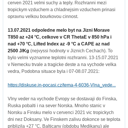
cerven 2021 velmi suchy a teply. Rozhranni mezi
tropickym vzduchem a chladnejsim vzduchem prinasi
opravnu velkou bourkovou cinnost.
13.07.2021 odpoledne melo byt na Jizni Morave
T850 az +24 °C, celkove v CR ThetaE v 850 hPa i
nad +70 °C, Lifted Index az -9 °C a CAPE az nad
2500 J/Kg
(nejvyssi hodnoty v Jiznich Cechach). To
bylo velmi vyznamne teplotni rozhranni. 13-15.07.2021
v Nemecku trvale a tragicke deste a na vychode velka
vedra, Podobna situace byla i 07-08.07.2021:
https://diskuse.in-pocasi.cz/tema-4-6036-Vlna_vede...
Vlny veder na vychode Evropy se dostavaji do Finska,
Ruska pobalti i na sever Norska. Mnoho stanic v
Norsku a Finsku melo v cervenci 2021 vic tropickych
dni nez Doksany. Ve Finskem zalivu dokonce se teplota
priblizila +27 °C, Balticany (obdobu Medikanu) ale