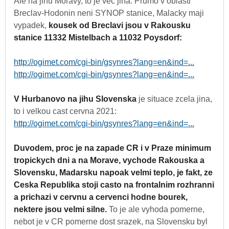
Ale na jihu Moravy, to je vec jina. Prumo v oblasti
Breclav-Hodonin neni SYNOP stanice, Malacky maji
vypadek,
kousek od Breclavi jsou v Rakousku
stanice 11332 Mistelbach a 11032 Poysdorf:
http://ogimet.com/cgi-bin/gsynres?lang=en&ind=...
http://ogimet.com/cgi-bin/gsynres?lang=en&ind=...
V Hurbanovo na jihu Slovenska
je situace zcela jina,
to i velkou cast cervna 2021:
http://ogimet.com/cgi-bin/gsynres?lang=en&ind=...
Duvodem, proc je na zapade CR i v Praze minimum
tropickych dni a na Morave, vychode Rakouska a
Slovensku, Madarsku napoak velmi teplo, je fakt, ze
Ceska Republika stoji casto na frontalnim rozhranni
a prichazi v cervnu a cervenci hodne bourek,
nektere jsou velmi silne.
To je ale vyhoda pomerne,
nebot je v CR pomerne dost srazek, na Slovensku byl