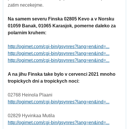
zatim necekejme.
Na samem severu Finska 02805 Kevo a v Norsku
01059 Banak, 01065 Karasjok, pomerne daleko za
polarnim kruhem:
http://ogimet.com/cgi-bin/gsynres?lang=en&ind=...
http://ogimet.com/cgi-bin/gsynres?lang=en&ind=...
http://ogimet.com/cgi-bin/gsynres?lang=en&ind=...
A na jihu Finska take bylo v cervenci 2021 mnoho
tropickych dni a tropickych noci:
02768 Heinola Plaani
http://ogimet.com/cgi-bin/gsynres?lang=en&ind=...
02829 Hyvinkaa Mutila
http://ogimet.com/cgi-bin/gsynres?lang=en&ind=...