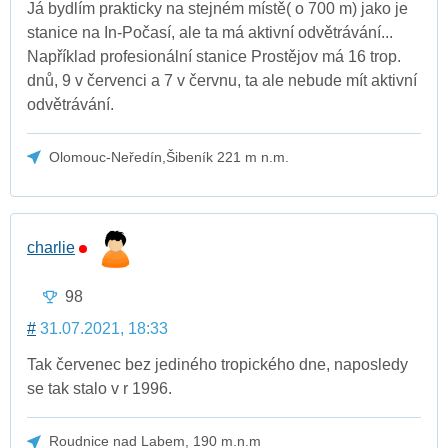
Já bydlím prakticky na stejném místě( o 700 m) jako je
stanice na In-Počasí, ale ta má aktivní odvětrávání...
Například profesionální stanice Prostějov má 16 trop.
dnů, 9 v červenci a 7 v červnu, ta ale nebude mít aktivní
odvětrávání.
Olomouc-Neředín,Šibeník 221 m n.m.
charlie
98
#
31.07.2021, 18:33
Tak červenec bez jediného tropického dne, naposledy
se tak stalo v r 1996.
Roudnice nad Labem, 190 m.n.m