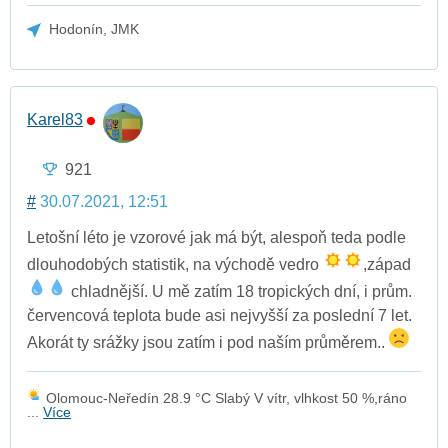
Hodonín, JMK
Karel83
921
#
30.07.2021, 12:51
Letošní léto je vzorové jak má být, alespoň teda podle
dlouhodobých statistik, na východě vedro
,západ
chladnější. U mě zatím 18 tropických dní, i prům.
červencová teplota bude asi nejvyšší za poslední 7 let.
Akorát ty srážky jsou zatím i pod naším průměrem..
Olomouc-Neředín 28.9 °C Slabý V vítr, vlhkost 50 %,ráno
...
Více