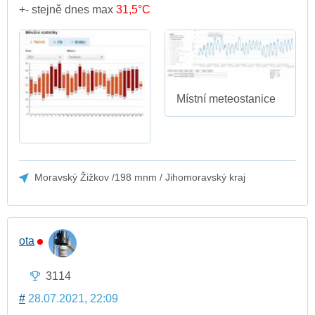
+- stejně dnes max
31,5°C
Místní meteostanice
Moravský Žižkov /198 mnm / Jihomoravský kraj
ota
3114
#
28.07.2021, 22:09