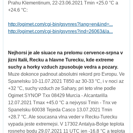
Prahu Klementinum, 22-23.06.2021 Tmin +25.0 °C a
+24.6 °C:
http://ogimet.com/cgi-bin/gsynres?lang=en&ind=...
http://ogimet.com/cgi-bin/gsynres?ind=26063&la...
Nejhorsi je ale siuace na prelomu cervence-srpna v
jizni Italii, Recku a hlavne Turecku, kde extreme
suchy a horky vzduch zpusobuje vedra a pozary.
Muze dokonce padnout absolutni rekord pro Evropu. Ve
Spanelsku 10-11.07.2021 T850 az 30-33 °C, i v noci az
+32 °C, suchy vzduch ze Sahary, pri teto vlne podle
Ogimet SYNOP Txx 08429 Murcia - Alcantarilla
12.07.2021 Tmax +45.0 °C a nejvyssi Tmin - Tnx ve
Spanelsku 60038 Tejeda Casco 13.07.2021 Tmin
+28.7 °C. Ale soucasna vlna veder v Recku-Turecku
vypada jeste extremejsi. V 17302 Antalya-Bolge teplota
rosneho bodu 29.07.2021 11 UTC jen -16.8 °C a teplota