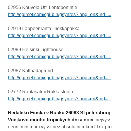
02956 Kouvola Utti Lentoportintie
http://ogimet.com/cgi-bin/gsynres?lang=en&ind=...
02919 Lappeenranta Hiekkapakka
http://ogimet.com/cgi-bin/gsynres?lang=en&ind=...
02989 Helsinki Lighthouse
http://ogimet.com/cgi-bin/gsynres?lang=en&ind=...
02987 Kallbadagrund
http://ogimet.com/cgi-bin/gsynres?lang=en&ind=...
02772 Rantasalmi Rukkasluoto
http://ogimet.com/cgi-bin/gsynres?lang=en&ind=...
Nedaleko Finska v Rusku 26063 St.petersburg
Voejkovo mnoho tropickych dni a noci
, nejvyssi
denni minimum vyssi nez absolutni rekord Tnx pro