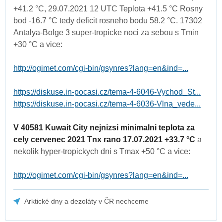
+41.2 °C, 29.07.2021 12 UTC Teplota +41.5 °C Rosny
bod -16.7 °C tedy deficit rosneho bodu 58.2 °C. 17302
Antalya-Bolge 3 super-tropicke noci za sebou s Tmin
+30 °C a vice:
http://ogimet.com/cgi-bin/gsynres?lang=en&ind=...
https://diskuse.in-pocasi.cz/tema-4-6046-Vychod_St...
https://diskuse.in-pocasi.cz/tema-4-6036-Vlna_vede...
V 40581 Kuwait City nejnizsi minimalni teplota za
cely cervenec 2021 Tnx rano 17.07.2021 +33.7 °C
a
nekolik hyper-tropickych dni s Tmax +50 °C a vice:
http://ogimet.com/cgi-bin/gsynres?lang=en&ind=...
Arktické dny a dezoláty v ČR nechceme