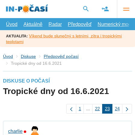
Přejít
na
hlavní
obsah
Úvod
Aktuálně
Radar
Předpověď
Numerický model
Víkend bude slunečný s letními, zítra i tropickými
AKTUALITA:
teplotami
Úvod
Diskuse
Předpověď počasí
Tropické dny od 16.6.2021
DISKUSE O POČASÍ
Tropické dny od 16.6.2021
1
...
22
23
24
charlie