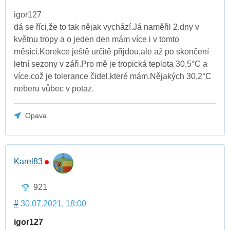
igor127
dá se říci,že to tak nějak vychází.Já naměřil 2.dny v
květnu tropy a o jeden den mám více i v tomto
měsíci.Korekce ještě určitě přijdou,ale až po skončení
letní sezony v záři.Pro mě je tropická teplota 30,5°C a
více,což je tolerance čidel,které mám.Nějakých 30,2°C
neberu vůbec v potaz.
Opava
Karel83
921
#
30.07.2021, 18:00
igor127