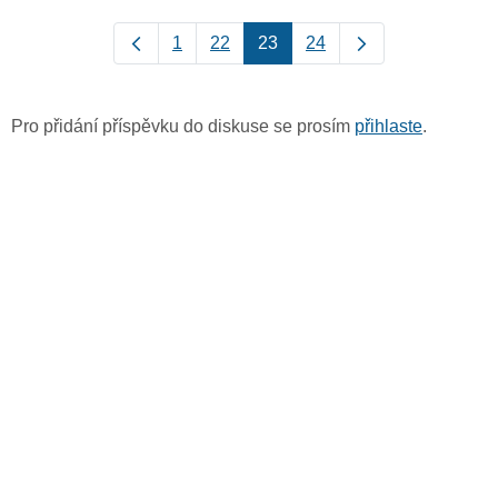
1
22
23
24
Pro přidání příspěvku do diskuse se prosím
přihlaste
.