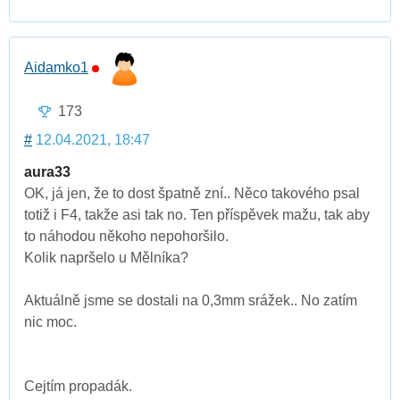
Aidamko1
173
#
12.04.2021, 18:47
aura33
OK, já jen, že to dost špatně zní.. Něco takového psal
totiž i F4, takže asi tak no. Ten příspěvek mažu, tak aby
to náhodou někoho nepohoršilo.
Kolik napršelo u Mělníka?
Aktuálně jsme se dostali na 0,3mm srážek.. No zatím
nic moc.
Cejtím propadák.