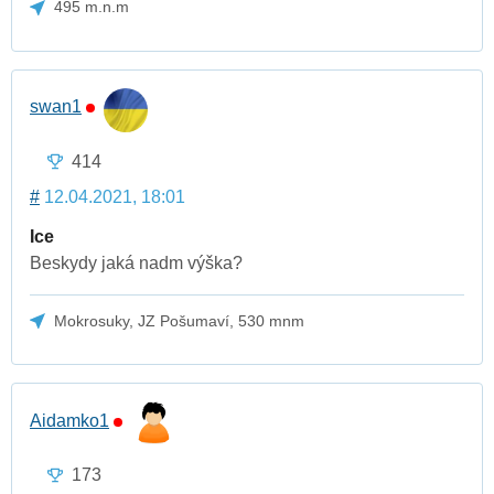
495 m.n.m
swan1
414
#
12.04.2021, 18:01
Ice
Beskydy jaká nadm výška?
Mokrosuky, JZ Pošumaví, 530 mnm
Aidamko1
173