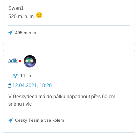
Swan1
520 m. n. m.
495 m.n.m
adik
1115
#
12.04.2021, 18:20
V Beskydech má do pátku napadnout přes 60 cm
sněhu i víc
Český Těšín a vše kolem