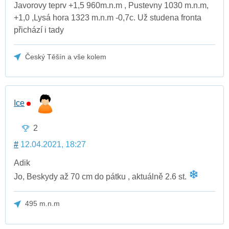
Javorovy teprv +1,5 960m.n.m , Pustevny 1030 m.n.m,
+1,0 ,Lysá hora 1323 m.n.m -0,7c. Už studena fronta
přichází i tady
Český Těšín a vše kolem
Ice
2
#
12.04.2021, 18:27
Adik
Jo, Beskydy až 70 cm do pátku , aktuálně 2.6 st.
495 m.n.m