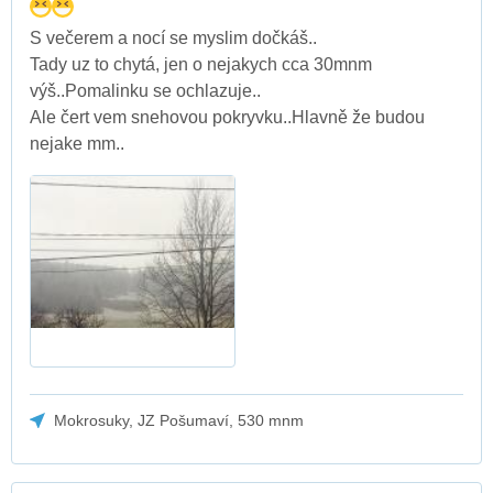
S večerem a nocí se myslim dočkáš..
Tady uz to chytá, jen o nejakych cca 30mnm
výš..Pomalinku se ochlazuje..
Ale čert vem snehovou pokryvku..Hlavně že budou
nejake mm..
Mokrosuky, JZ Pošumaví, 530 mnm