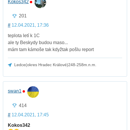
Kokos342
201
#
12.04.2021, 17:36
teplota letí k 1C
ale ty Beskydy budou maso...
mám tam kámoše tak kdyžtak pošlu report
Ledce(okres Hradec Králové)248-258m.n.m.
swan1
414
#
12.04.2021, 17:45
Kokos342