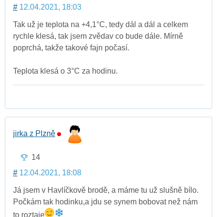
#
12.04.2021, 18:03
Tak už je teplota na +4,1°C, tedy dál a dál a celkem
rychle klesá, tak jsem zvědav co bude dále. Mírně
poprchá, takže takové fajn počasí.
Teplota klesá o 3°C za hodinu.
jirka z Plzně
14
#
12.04.2021, 18:08
Já jsem v Havlíčkově brodě, a máme tu už slušně bílo.
Počkám tak hodinku,a jdu se synem bobovat než nám
to roztaje