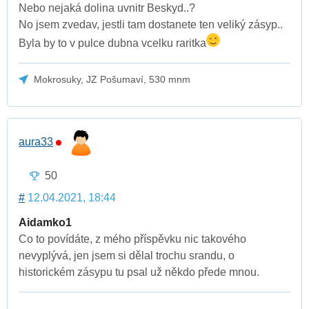
Nebo nejaká dolina uvnitr Beskyd..?
No jsem zvedav, jestli tam dostanete ten veliký zásyp..
Byla by to v pulce dubna vcelku raritka
Mokrosuky, JZ Pošumaví, 530 mnm
aura33
50
#
12.04.2021, 18:44
Aidamko1
Co to povídáte, z mého příspěvku nic takového
nevyplývá, jen jsem si dělal trochu srandu, o
historickém zásypu tu psal už někdo přede mnou.