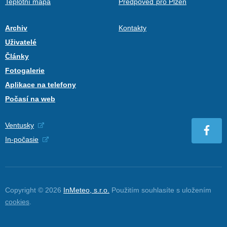
Teplotní mapa
Předpověď pro Plzeň
Archiv
Kontakty
Uživatelé
Články
Fotogalerie
Aplikace na telefony
Počasí na web
Ventusky
In-počasie
Copyright © 2026
InMeteo, s.r.o.
Použitím souhlasíte s uložením
cookies
.