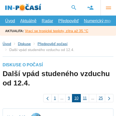
Přejít
na
hlavní
obsah
Úvod
Aktuálně
Radar
Předpověď
Numerický model
Vrací se tropické teploty, zítra až 35 °C
AKTUALITA:
Úvod
Diskuse
Předpověď počasí
Další vpád studeného vzduchu od 12.4.
DISKUSE O POČASÍ
Další vpád studeného vzduchu
od 12.4.
1
...
9
10
11
...
25