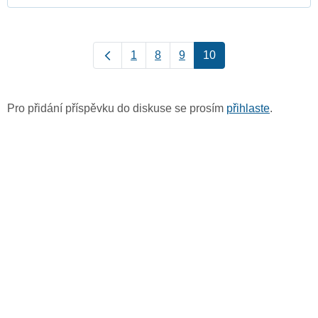
1
8
9
10
Pro přidání příspěvku do diskuse se prosím
přihlaste
.