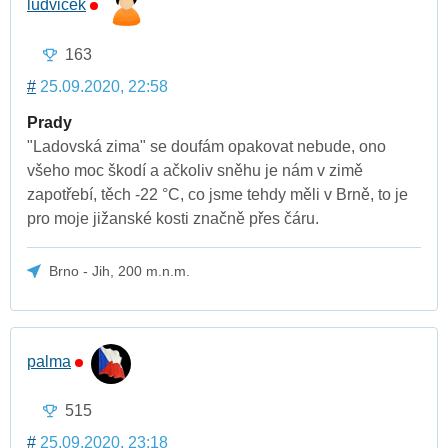
ludvicek
163
#
25.09.2020, 22:58
Prady
"Ladovská zima" se doufám opakovat nebude, ono
všeho moc škodí a ačkoliv sněhu je nám v zimě
zapotřebí, těch -22 °C, co jsme tehdy měli v Brně, to je
pro moje jižanské kosti značně přes čáru.
Brno - Jih, 200 m.n.m.
palma
515
#
25.09.2020, 23:18