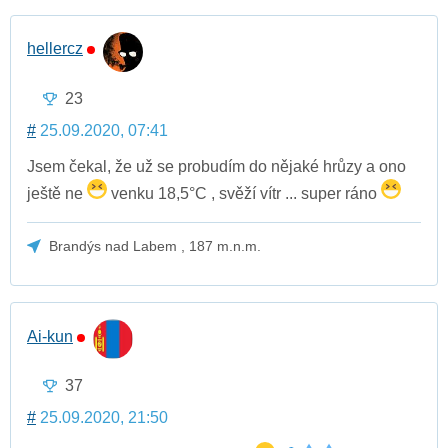
hellercz
23
#
25.09.2020, 07:41
Jsem čekal, že už se probudím do nějaké hrůzy a ono
ještě ne
venku 18,5°C , svěží vítr ... super ráno
Brandýs nad Labem , 187 m.n.m.
Ai-kun
37
#
25.09.2020, 21:50