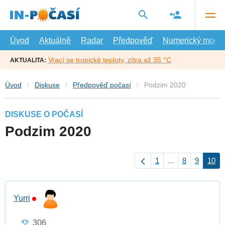
Přejít
na
hlavní
obsah
Úvod
Aktuálně
Radar
Předpověď
Numerický model
Vrací se tropické teploty, zítra až 35 °C
AKTUALITA:
Úvod
Diskuse
Předpověď počasí
Podzim 2020
DISKUSE O POČASÍ
Podzim 2020
1
...
8
9
10
Yurri
306