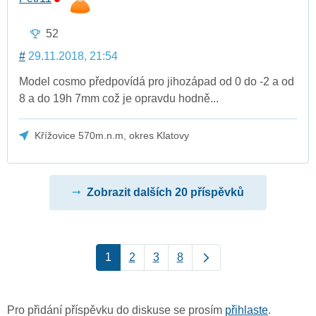
52
#
29.11.2018, 21:54
Model cosmo předpovídá pro jihozápad od 0 do -2 a od
8 a do 19h 7mm což je opravdu hodně...
Křížovice 570m.n.m, okres Klatovy
Zobrazit dalších 20 příspěvků
1
2
3
8
Pro přidání příspěvku do diskuse se prosím
přihlaste
.