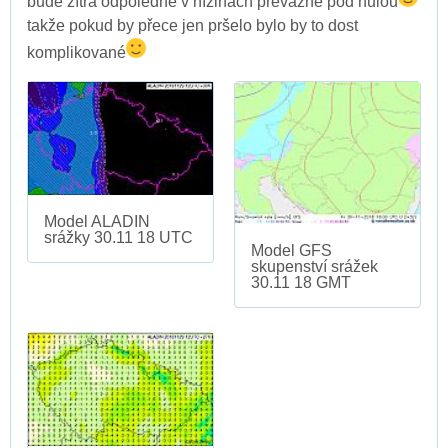
bude zítra odpoledne v nížinách převážně pod nulou
takže pokud by přece jen pršelo bylo by to dost
komplikované
Model ALADIN
srážky 30.11 18 UTC
Model GFS
skupenství srážek
30.11 18 GMT