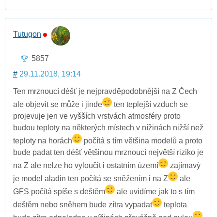
Tutugon
5857
#
29.11.2018, 19:14
Ten mrznoucí déšť je nejpravděpodobnější na Z Čech
ale objevit se může i jinde
ten teplejší vzduch se
projevuje jen ve vyšších vrstvách atmosféry proto
budou teploty na některých místech v nížinách nižší než
teploty na horách
počítá s tím většina modelů a proto
bude padat ten déšť většinou mrznoucí největší riziko je
na Z ale nelze ho vyloučit i ostatním území
zajímavý
je model aladin ten počítá se sněžením i na Z
ale
GFS počítá spíše s deštěm
ale uvidíme jak to s tím
deštěm nebo sněhem bude zítra vypadat
teplota