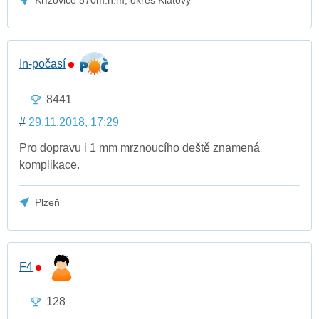
In-počasí
8441
#
29.11.2018, 17:29
Pro dopravu i 1 mm mrznoucího deště znamená
komplikace.
Plzeň
F4
128