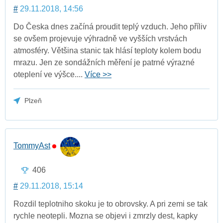
#
29.11.2018, 14:56
Do Česka dnes začíná proudit teplý vzduch. Jeho příliv
se ovšem projevuje výhradně ve vyšších vrstvách
atmosféry. Většina stanic tak hlásí teploty kolem bodu
mrazu. Jen ze sondážních měření je patrné výrazné
oteplení ve výšce....
Více >>
Plzeň
TommyAst
406
#
29.11.2018, 15:14
Rozdil teplotniho skoku je to obrovsky. A pri zemi se tak
rychle neotepli. Mozna se objevi i zmrzly dest, kapky