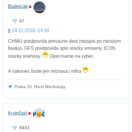
Budejcak
47
#
29.11.2018, 14:38
CHMU predpovida prevazne dest (nejspis po minulym
fiasku). GFS predpovida spis srazky smiseny. ICON
srazky snehovy.
Opet mame na vyber.
A nakonec bude jen mrznouci mlha
Praha 10, Horni Mecholupy
In-počasí
8441