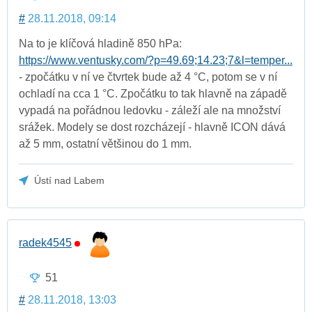
#
28.11.2018, 09:14
Na to je klíčová hladině 850 hPa:
https://www.ventusky.com/?p=49.69;14.23;7&l=temper...
- zpočátku v ní ve čtvrtek bude až 4 °C, potom se v ní
ochladí na cca 1 °C. Zpočátku to tak hlavně na západě
vypadá na pořádnou ledovku - záleží ale na množství
srážek. Modely se dost rozcházejí - hlavně ICON dává
až 5 mm, ostatní většinou do 1 mm.
Ústí nad Labem
radek4545
51
#
28.11.2018, 13:03