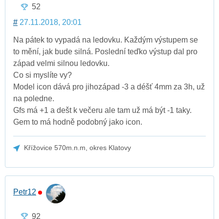
52
#
27.11.2018, 20:01
Na pátek to vypadá na ledovku. Každým výstupem se
to mění, jak bude silná. Poslední teďko výstup dal pro
západ velmi silnou ledovku.
Co si myslíte vy?
Model icon dává pro jihozápad -3 a déšť 4mm za 3h, už
na poledne.
Gfs má +1 a dešt k večeru ale tam už má být -1 taky.
Gem to má hodně podobný jako icon.
Křížovice 570m.n.m, okres Klatovy
Petr12
92