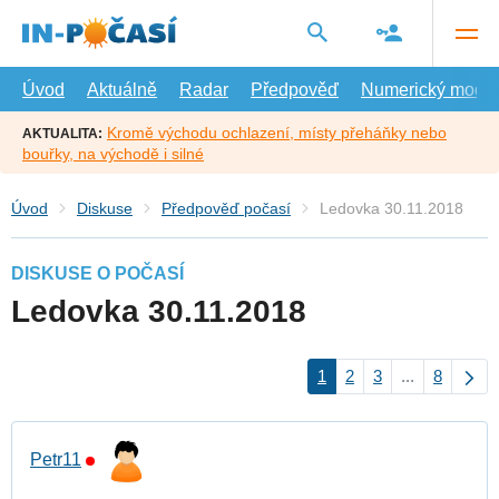
Přejít
na
hlavní
obsah
Úvod
Aktuálně
Radar
Předpověď
Numerický model
Kromě východu ochlazení, místy přeháňky nebo
AKTUALITA:
bouřky, na východě i silné
Úvod
Diskuse
Předpověď počasí
Ledovka 30.11.2018
DISKUSE O POČASÍ
Ledovka 30.11.2018
1
2
3
...
8
Petr11