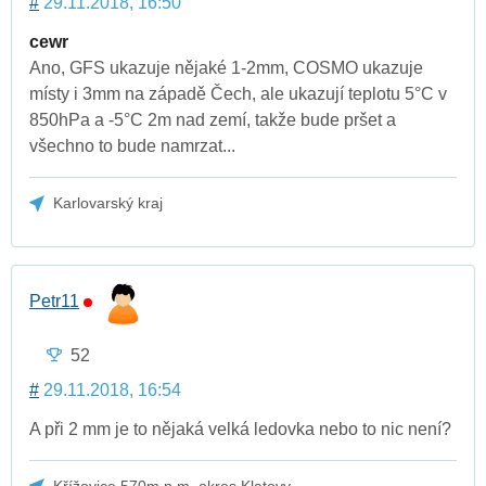
#
29.11.2018, 16:50
cewr
Ano, GFS ukazuje nějaké 1-2mm, COSMO ukazuje
místy i 3mm na západě Čech, ale ukazují teplotu 5°C v
850hPa a -5°C 2m nad zemí, takže bude pršet a
všechno to bude namrzat...
Karlovarský kraj
Petr11
52
#
29.11.2018, 16:54
A při 2 mm je to nějaká velká ledovka nebo to nic není?
Křížovice 570m.n.m, okres Klatovy