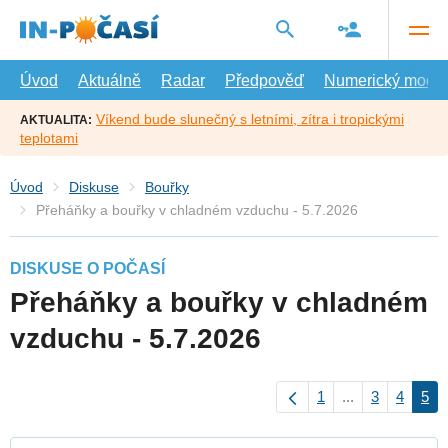
Přejít
na
hlavní
obsah
Úvod
Aktuálně
Radar
Předpověď
Numerický model
Víkend bude slunečný s letními, zítra i tropickými
AKTUALITA:
teplotami
Úvod
Diskuse
Bouřky
Přeháňky a bouřky v chladném vzduchu - 5.7.2026
DISKUSE O POČASÍ
Přeháňky a bouřky v chladném
vzduchu - 5.7.2026
1
...
3
4
5