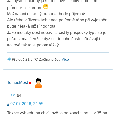
Já myslel chladný jako pocitově, nikoliv teplotním
průměrem. Pardon.
Možná ani chladný nebude, bude příjemný.
Ale třeba v Jizerskách hned po frontě ráno při vyjasnění
bude nějaká nižší hodnota.
Jako mě taky dost nebaví tu číst ty příspěvky typu že je
pořád zima. Jenže když se do toho často přidávají i
trollové tak to je potom těžký.
Přelouč 21.8 °C Začíná pršet.
Více
TomasMost
64
#
07.07.2026, 21:55
Tak ve výhledu na chvíli světlo na konci tunelu, z 35 na