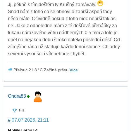
Jj, pěkně s tím deštěm ty Krušný zamávaly.
Snad nám z toho co se obnovilo zaprší aspoň tady
něco málo. Očividně pokud z toho moc neprší tak asi
ne. Jako z odpoledne mám z té dešťové přeháňky za
fukaru nárazového větru nádherných 0.5 mm a toto je
opět na nějakou dobu široko daleko poslední déšť. Od
zítřejšího rána už startuje každodenní slunce. Chladný
severní vysoušecí vítr nebude chybět.
Přelouč 21.8 °C Začíná pršet.
Více
Ondra83
93
#
07.07.2026, 21:11
HaMeLeOn14