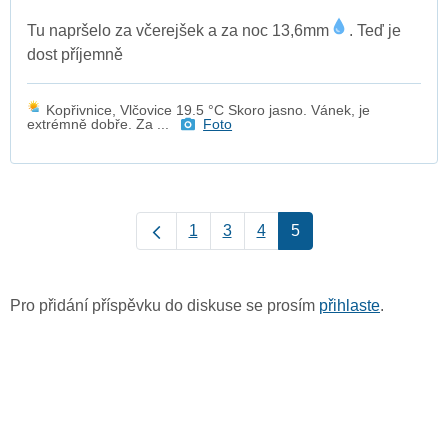
Tu napršelo za včerejšek a za noc 13,6mm
. Teď je
dost příjemně
Kopřivnice, Vlčovice 19.5 °C Skoro jasno. Vánek, je
extrémně dobře. Za ...
Foto
1
3
4
5
Pro přidání příspěvku do diskuse se prosím
přihlaste
.