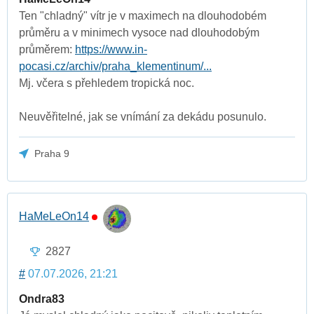
Ten "chladný" vítr je v maximech na dlouhodobém
průměru a v minimech vysoce nad dlouhodobým
průměrem:
https://www.in-
pocasi.cz/archiv/praha_klementinum/...
Mj. včera s přehledem tropická noc.
Neuvěřitelné, jak se vnímání za dekádu posunulo.
Praha 9
HaMeLeOn14
2827
#
07.07.2026, 21:21
Ondra83