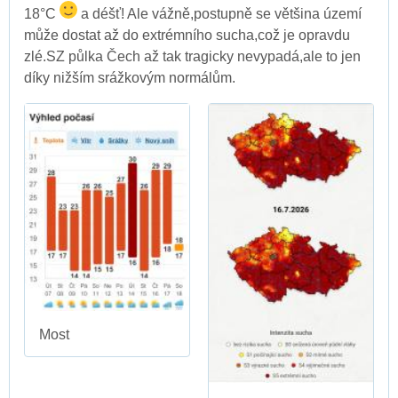
18°C
a déšť! Ale vážně,postupně se většina území
může dostat až do extrémního sucha,což je opravdu
zlé.SZ půlka Čech až tak tragicky nevypadá,ale to jen
díky nižším srážkovým normálům.
Most