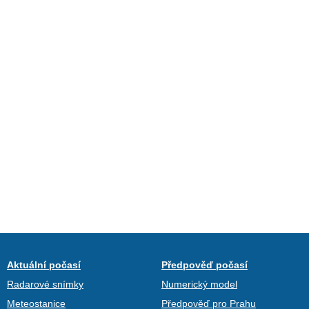
Aktuální počasí
Předpověď počasí
Radarové snímky
Numerický model
Meteostanice
Předpověď pro Prahu