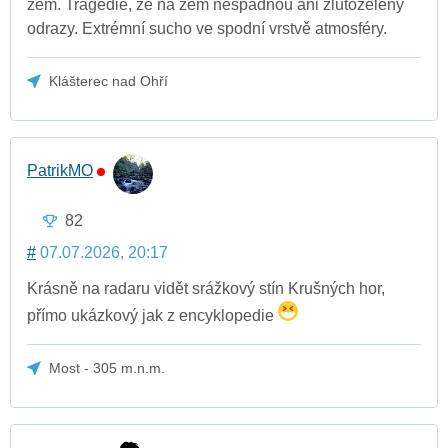
zem. Tragédie, že na zem nespadnou ani žlutozelený
odrazy. Extrémní sucho ve spodní vrstvě atmosféry.
Klášterec nad Ohří
PatrikMO
82
#
07.07.2026, 20:17
Krásně na radaru vidět srážkový stín Krušných hor,
přímo ukázkový jak z encyklopedie
Most - 305 m.n.m.