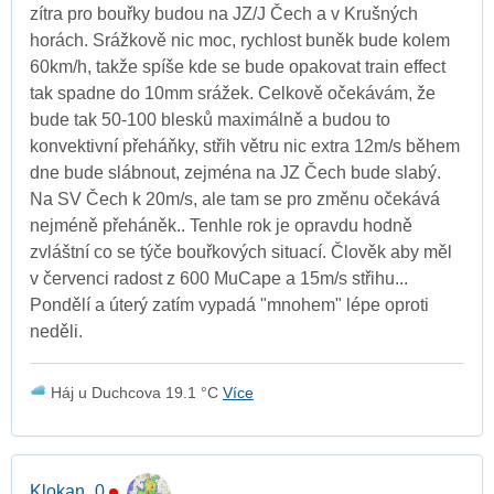
zítra pro bouřky budou na JZ/J Čech a v Krušných
horách. Srážkově nic moc, rychlost buněk bude kolem
60km/h, takže spíše kde se bude opakovat train effect
tak spadne do 10mm srážek. Celkově očekávám, že
bude tak 50-100 blesků maximálně a budou to
konvektivní přeháňky, střih větru nic extra 12m/s během
dne bude slábnout, zejména na JZ Čech bude slabý.
Na SV Čech k 20m/s, ale tam se pro změnu očekává
nejméně přeháněk.. Tenhle rok je opravdu hodně
zvláštní co se týče bouřkových situací. Člověk aby měl
v červenci radost z 600 MuCape a 15m/s střihu...
Pondělí a úterý zatím vypadá "mnohem" lépe oproti
neděli.
Háj u Duchcova 19.1 °C
Více
Klokan_0