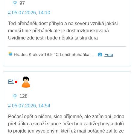
97
#
05.07.2026, 14:10
Teď přeháněk dost přibylo a na severu vzniká jakási
menší linie přeháněk ale je dost rozkouskovaná.
Uvidíme zde jestli bude nějaká ta struktura
Hradec Králové 19.5 °C Lehčí přeháňka ...
Foto
F4
128
#
05.07.2026, 14:54
Počasí opět o ničem, sice příjemně, ale zatím ani jedna
přeháňka a smaží slunce. Všechno zadržej hory a dolů
to projde jen vyvoleným, kteří už mají pořádně zalito ze