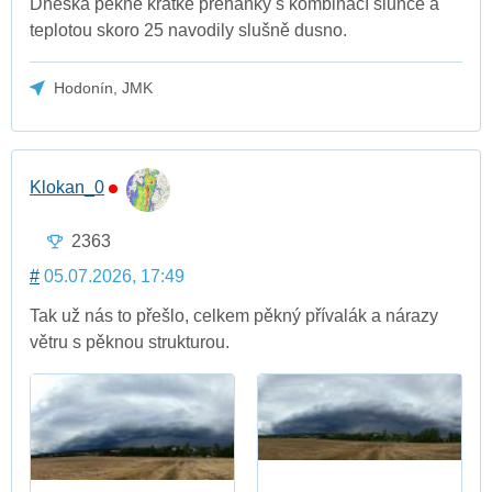
Dneska pěkně kratke přeháňky s kombinací slunce a
teplotou skoro 25 navodily slušně dusno.
Hodonín, JMK
Klokan_0
2363
#
05.07.2026, 17:49
Tak už nás to přešlo, celkem pěkný přívalák a nárazy
větru s pěknou strukturou.