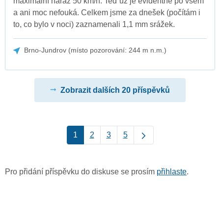
maximální náraz 50 km/h. Teď už je evidentně po všem
a ani moc nefouká. Celkem jsme za dnešek (počítám i
to, co bylo v noci) zaznamenali 1,1 mm srážek.
Brno-Jundrov (místo pozorování: 244 m n.m.)
Zobrazit dalších 20 příspěvků
1
2
3
5
Pro přidání příspěvku do diskuse se prosím
přihlaste
.