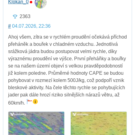
Klokan_0
2363
#
04.07.2026, 22:36
Ahoj všem, zítra se v rychlém proudění očekává příchod
přeháněk a bouřek v chladném vzduchu. Jednotlivá
srážková jádra budou postupovat velmi rychle, díky
výraznému proudění ve výšce. První přeháňky a bouřky
se na našem území objeví s velkou pravděpodobností
již kolem poledne. Průměrné hodnoty CAPE se budou
pohybovat v rozmezí kolem 500J/kg, což podpoří vznik
bleskové aktivity. Na čele těchto rychle se pohybujících
jader pak dále hrozí riziko silnějších nárazů větru, až
60km/h.