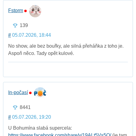
Fstorm
139
#
05.07.2026, 18:44
No show, ale bez bouřky, ale silná přeháňka z toho je.
Aspoň něco. Tady opět kulové.
In-počasí
8441
#
05.07.2026, 19:20
U Bohumína slabá supercela:
https://www.facebook.com/share/v/19ALt5Vs5Q/
(je tam