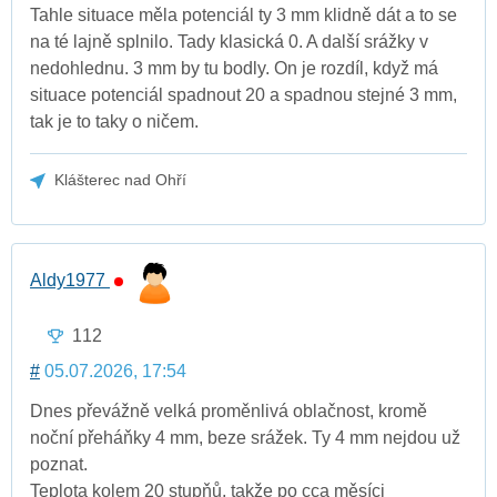
Tahle situace měla potenciál ty 3 mm klidně dát a to se
na té lajně splnilo. Tady klasická 0. A další srážky v
nedohlednu. 3 mm by tu bodly. On je rozdíl, když má
situace potenciál spadnout 20 a spadnou stejné 3 mm,
tak je to taky o ničem.
Klášterec nad Ohří
Aldy1977
112
#
05.07.2026, 17:54
Dnes převážně velká proměnlivá oblačnost, kromě
noční přeháňky 4 mm, beze srážek. Ty 4 mm nejdou už
poznat.
Teplota kolem 20 stupňů, takže po cca měsíci