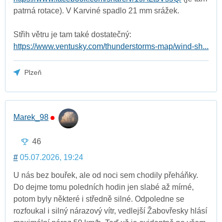
patrná rotace). V Karviné spadlo 21 mm srážek.
Střih větru je tam také dostatečný:
https://www.ventusky.com/thunderstorms-map/wind-sh...
Plzeň
Marek_98
46
#
05.07.2026, 19:24
U nás bez bouřek, ale od noci sem chodily přeháňky.
Do dejme tomu poledních hodin jen slabé až mírné,
potom byly některé i středně silné. Odpoledne se
rozfoukal i silný nárazový vítr, vedlejší Žabovřesky hlásí