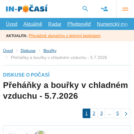
Přejít
na
hlavní
obsah
Úvod
Aktuálně
Radar
Předpověď
Numerický model
Převážně slunečno s letními teplotami
AKTUALITA:
Úvod
Diskuse
Bouřky
Přeháňky a bouřky v chladném vzduchu - 5.7.2026
DISKUSE O POČASÍ
Přeháňky a bouřky v chladném
vzduchu - 5.7.2026
1
2
3
...
5