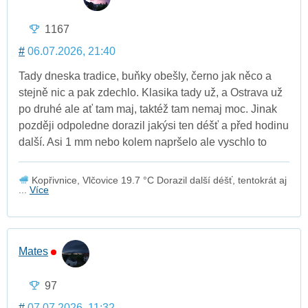
1167
#
06.07.2026, 21:40
Tady dneska tradice, buňky obešly, černo jak něco a
stejně nic a pak zdechlo. Klasika tady už, a Ostrava už
po druhé ale ať tam maj, taktéž tam nemaj moc. Jinak
později odpoledne dorazil jakýsi ten déšť a před hodinu
další. Asi 1 mm nebo kolem napršelo ale vyschlo to
Kopřivnice, Vlčovice 19.7 °C Dorazil další déšť, tentokrát aj
...
Více
Mates
97
#
07.07.2026, 11:32