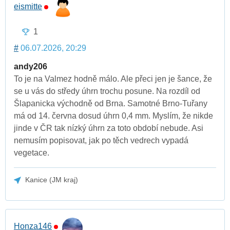
eismitte
1
#
06.07.2026, 20:29
andy206
To je na Valmez hodně málo. Ale přeci jen je šance, že
se u vás do středy úhrn trochu posune. Na rozdíl od
Šlapanicka východně od Brna. Samotné Brno-Tuřany
má od 14. června dosud úhrn 0,4 mm. Myslím, že nikde
jinde v ČR tak nízký úhrn za toto období nebude. Asi
nemusím popisovat, jak po těch vedrech vypadá
vegetace.
Kanice (JM kraj)
Honza146