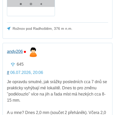
Rožnov pod Radhoštěm, 376 m n.m.
andy206
645
#
06.07.2026, 20:06
Je opravdu smutné, jak srážky posledních cca 7 dnů se
prakticky vyhýbají mé lokalitě. Dnes to pro změnu
"podklouzlo" více na jih a řada míst má hezkých cca 8-
15 mm.
A u mne? Dnes 2,0 mm (součet 2 přeháněk). Včera 2,0