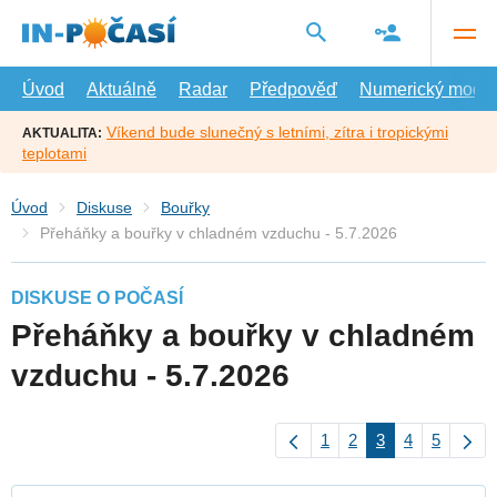
Přejít
na
hlavní
obsah
Úvod
Aktuálně
Radar
Předpověď
Numerický model
Víkend bude slunečný s letními, zítra i tropickými
AKTUALITA:
teplotami
Úvod
Diskuse
Bouřky
Přeháňky a bouřky v chladném vzduchu - 5.7.2026
DISKUSE O POČASÍ
Přeháňky a bouřky v chladném
vzduchu - 5.7.2026
1
2
3
4
5