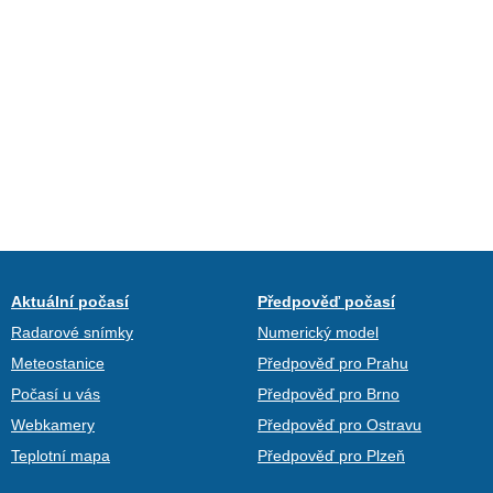
Aktuální počasí
Předpověď počasí
Radarové snímky
Numerický model
Meteostanice
Předpověď pro Prahu
Počasí u vás
Předpověď pro Brno
Webkamery
Předpověď pro Ostravu
Teplotní mapa
Předpověď pro Plzeň