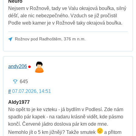
Neuro
Nejsem v Rožnově, tady ve Valu okrajová bouřka, silný
déšť, ale nic nebezpečného. Vzduch se již pročistil
Podle web kamer je v Rožnově taky okrajová bouřka.
Rožnov pod Radhoštěm, 376 m n.m.
andy206
645
#
07.07.2026, 14:51
Aldy1977
No opět to je ke vzteku - já bydlím v Podlesí. Zde nám
spadlo pár kapek - na radaru krásně vidět, kde pásmo
končí. Červené jádro doslova pár km ode mne.
Nemohlo jít o 5 km jižněji? Takže smutek
a přitom