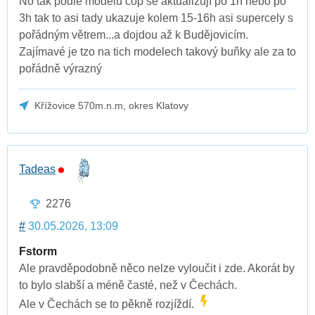
No tak podle modelů cop se aktualizují po 1h nebo po
3h tak to asi tady ukazuje kolem 15-16h asi supercely s
pořádným větrem...a dojdou až k Budějovicím.
Zajímavé je tzo na tich modelech takový buňky ale za to
pořádně výrazný
Křížovice 570m.n.m, okres Klatovy
Tadeas
2276
#
30.05.2026, 13:09
Fstorm
Ale pravděpodobně něco nelze vyloučit i zde. Akorát by
to bylo slabší a méně časté, než v Čechách.
Ale v Čechách se to pěkně rozjíždí.