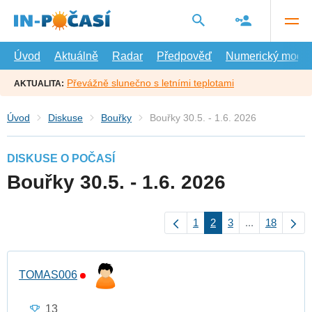
Přejít
na
hlavní
obsah
Úvod
Aktuálně
Radar
Předpověď
Numerický model
Převážně slunečno s letními teplotami
AKTUALITA:
Úvod
Diskuse
Bouřky
Bouřky 30.5. - 1.6. 2026
DISKUSE O POČASÍ
Bouřky 30.5. - 1.6. 2026
1
2
3
...
18
TOMAS006
13