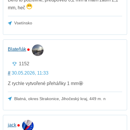
mm, heč
Vsetínsko
Blateňák
1152
#
30.05.2026, 11:33
Z rychle vytvořené přeháňky 1 mm🤩
Blatná, okres Strakonice, Jihočeský kraj, 449 m. n
jack