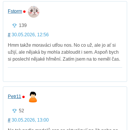
Fstorm
139
#
30.05.2026, 12:56
Hmm takže moraváci utřou nos. No co už, ale jo ať si
užijí, ale nějaká by mohla zabloudit i sem. Aspoň bych
si poslechl nějaké hřmění. Zatím jsem na to neměl čas.
Petr11
52
#
30.05.2026, 13:00