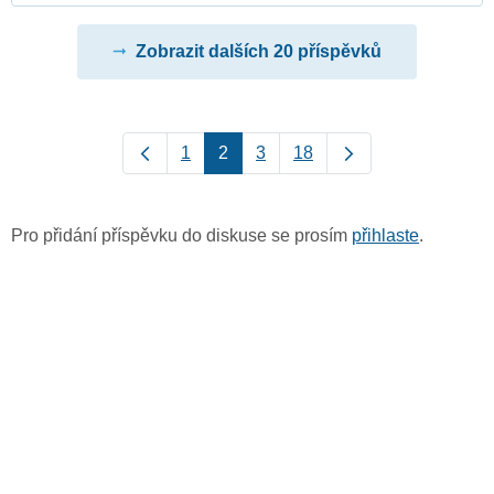
Zobrazit dalších 20 příspěvků
1
2
3
18
Pro přidání příspěvku do diskuse se prosím
přihlaste
.