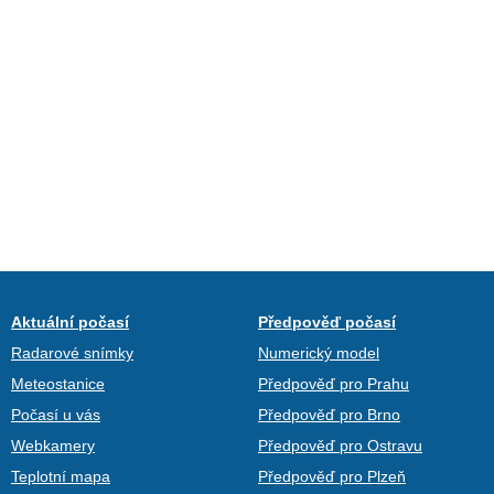
Aktuální počasí
Předpověď počasí
Radarové snímky
Numerický model
Meteostanice
Předpověď pro Prahu
Počasí u vás
Předpověď pro Brno
Webkamery
Předpověď pro Ostravu
Teplotní mapa
Předpověď pro Plzeň