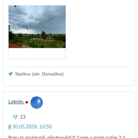
Staňkov (okr. Domažlice)
Leknín.
13
#
30.05.2026, 10:50
Beru to pozitivně, předpověď 0,2 mm a mám zatím 2,1