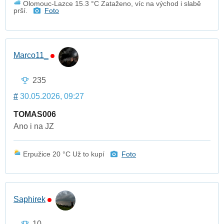
Olomouc-Lazce 15.3 °C Zataženo, víc na východ i slabě
prší.
Foto
Marco11_
235
#
30.05.2026, 09:27
TOMAS006
Ano i na JZ
Erpužice 20 °C Už to kupí
Foto
Saphirek
10