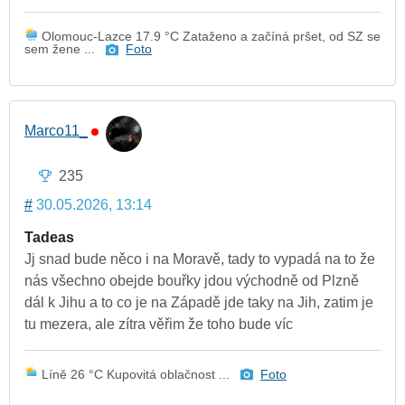
Olomouc-Lazce 17.9 °C Zataženo a začíná pršet, od SZ se
sem žene ...
Foto
Marco11_
235
#
30.05.2026, 13:14
Tadeas
Jj snad bude něco i na Moravě, tady to vypadá na to že
nás všechno obejde bouřky jdou východně od Plzně
dál k Jihu a to co je na Západě jde taky na Jih, zatim je
tu mezera, ale zítra věřim že toho bude víc
Líně 26 °C Kupovitá oblačnost ...
Foto