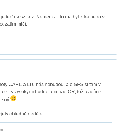
je teď na sz. a z. Německa. To má být zítra nebo v
x zatím mlčí.
oty CAPE a LI u nás nebudou, ale GFS si tam v
aje i s vysokými hodnotami nad ČR, tož uvidíme..
drsný
zjetý ohledně neděle
 m.