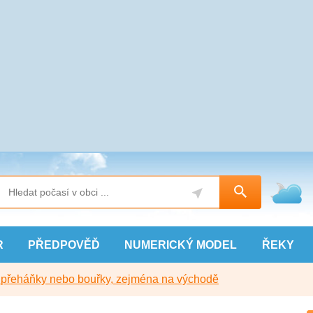
R
PŘEDPOVĚĎ
NUMERICKÝ
MODEL
ŘEKY
y přeháňky nebo bouřky, zejména na východě