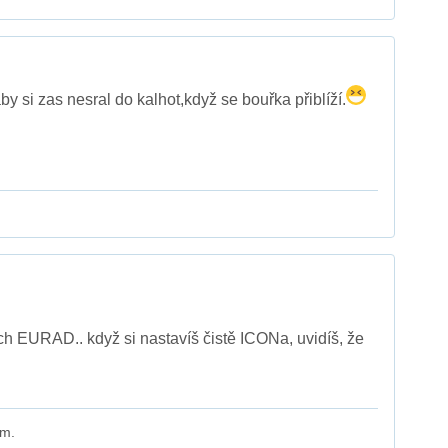
 si zas nesral do kalhot,když se bouřka přiblíží.
h EURAD.. když si nastavíš čistě ICONa, uvidíš, že
 m.