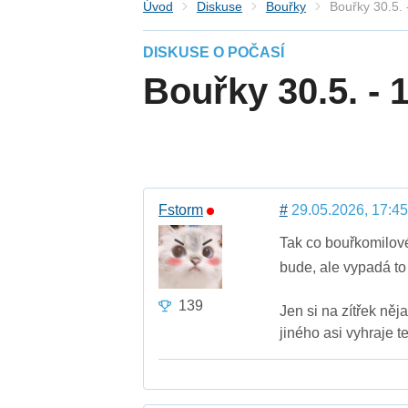
Úvod
Diskuse
Bouřky
Bouřky 30.5. 
DISKUSE O POČASÍ
Bouřky 30.5. - 1
Fstorm
#
29.05.2026, 17:45
Tak co bouřkomilové
bude, ale vypadá to
139
Jen si na zítřek ně
jiného asi vyhraje t