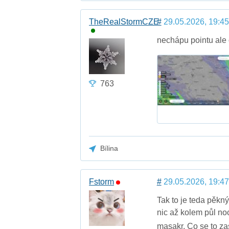
TheRealStormCZE
#
29.05.2026, 19:45
nechápu pointu ale 
763
Bílina
Fstorm
#
29.05.2026, 19:47
Tak to je teda pěk
nic až kolem půl noc
masakr. Co se to z