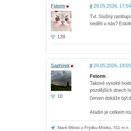
Fstorm
#
29.05.2026, 17:54
Tvl. Slušný rambajs 
neděli u nás? Estofe
139
Saphirek
#
29.05.2026, 18:05
Fstorm
Takové vysoké hodn
pozdějších dnech hr
10
červen dokáže být 
Aladin je celkem ro
Staré Město u Frýdku-Místku, 311 m n.