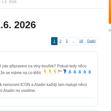
- 1.6. 2026
.6. 2026
1
2
3
...
18
Další
 jste připraveni na vlny bouřek? Pokud tedy něco
 že se máme na co těšit.
jak nerozumí ICON a Aladin každý tam maluje něco
en Aladin no uvidíme.