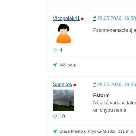
Vlcopolak41
#
29.05.2026, 19:50
Fstorm-nemachruj,aby
4
Vlčí pole
Saphirek
#
29.05.2026, 19:55
Fstorm
Nějaká vada v datec
on chybu nemá
10
Staré Město u Frýdku-Místku, 311 m n.