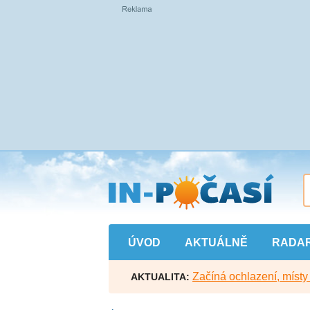
Přejít
na
hlavní
obsah
ÚVOD
AKTUÁLNĚ
RADA
Začíná ochlazení, míst
AKTUALITA: