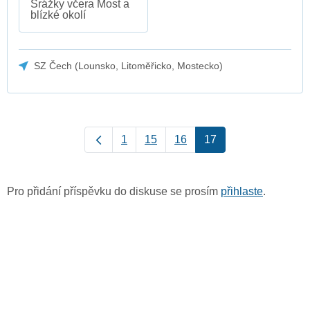
Srážky včera Most a
blízké okolí
SZ Čech (Lounsko, Litoměřicko, Mostecko)
1
15
16
17
Pro přidání příspěvku do diskuse se prosím
přihlaste
.