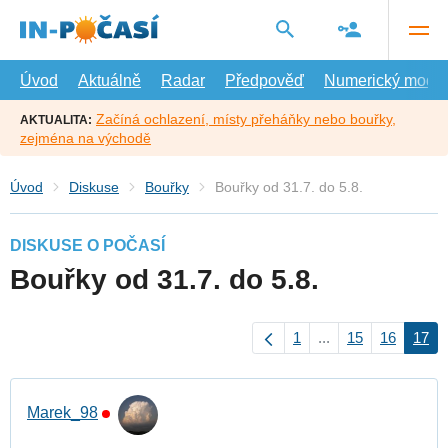
Přejít
na
hlavní
obsah
Úvod
Aktuálně
Radar
Předpověď
Numerický model
Začíná ochlazení, místy přeháňky nebo bouřky,
AKTUALITA:
zejména na východě
Úvod
Diskuse
Bouřky
Bouřky od 31.7. do 5.8.
DISKUSE O POČASÍ
Bouřky od 31.7. do 5.8.
1
...
15
16
17
Marek_98