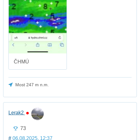
ČHMÚ
Most 247 m n.m.
Lerak2
73
#
06.08.2025, 12:37