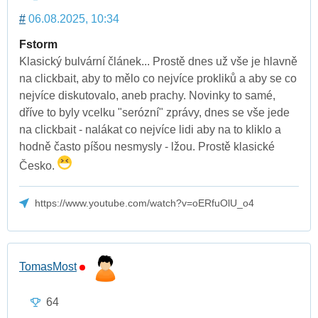
#
06.08.2025, 10:34
Fstorm
Klasický bulvární článek... Prostě dnes už vše je hlavně
na clickbait, aby to mělo co nejvíce prokliků a aby se co
nejvíce diskutovalo, aneb prachy. Novinky to samé,
dříve to byly vcelku "serózní" zprávy, dnes se vše jede
na clickbait - nalákat co nejvíce lidi aby na to kliklo a
hodně často píšou nesmysly - lžou. Prostě klasické
Česko.
https://www.youtube.com/watch?v=oERfuOlU_o4
TomasMost
64