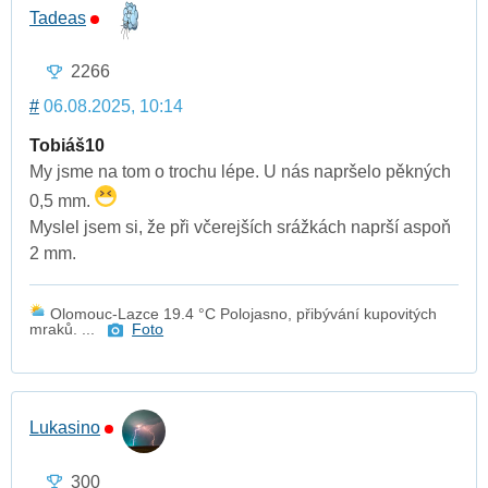
Tadeas
2266
#
06.08.2025, 10:14
Tobiáš10
My jsme na tom o trochu lépe. U nás napršelo pěkných
0,5 mm.
Myslel jsem si, že při včerejších srážkách naprší aspoň
2 mm.
Olomouc-Lazce 19.4 °C Polojasno, přibývání kupovitých
mraků. ...
Foto
Lukasino
300