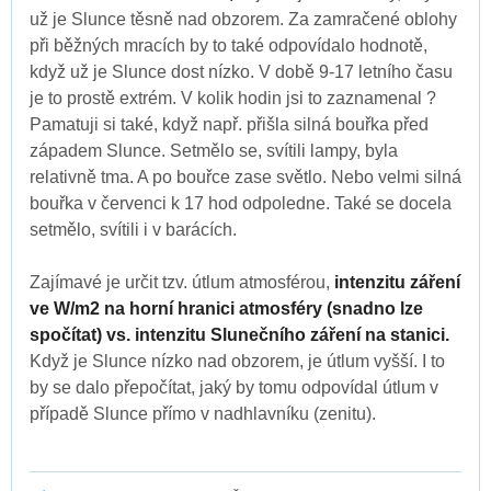
už je Slunce těsně nad obzorem. Za zamračené oblohy
při běžných mracích by to také odpovídalo hodnotě,
když už je Slunce dost nízko. V době 9-17 letního času
je to prostě extrém. V kolik hodin jsi to zaznamenal ?
Pamatuji si také, když např. přišla silná bouřka před
západem Slunce. Setmělo se, svítili lampy, byla
relativně tma. A po bouřce zase světlo. Nebo velmi silná
bouřka v červenci k 17 hod odpoledne. Také se docela
setmělo, svítili i v barácích.
Zajímavé je určit tzv. útlum atmosférou,
intenzitu záření
ve W/m2 na horní hranici atmosféry (snadno lze
spočítat) vs. intenzitu Slunečního záření na stanici.
Když je Slunce nízko nad obzorem, je útlum vyšší. I to
by se dalo přepočítat, jaký by tomu odpovídal útlum v
případě Slunce přímo v nadhlavníku (zenitu).