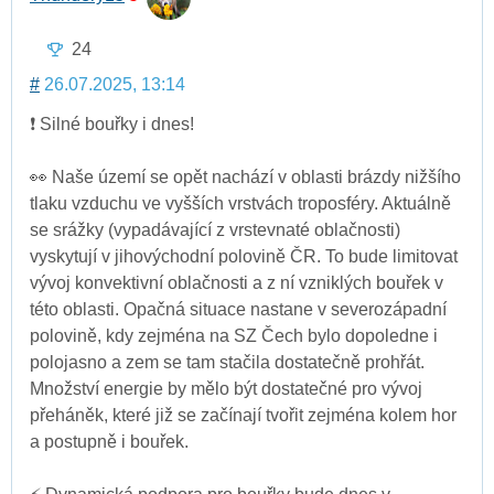
24
#
26.07.2025, 13:14
❗️ Silné bouřky i dnes!
👀 Naše území se opět nachází v oblasti brázdy nižšího
tlaku vzduchu ve vyšších vrstvách troposféry. Aktuálně
se srážky (vypadávající z vrstevnaté oblačnosti)
vyskytují v jihovýchodní polovině ČR. To bude limitovat
vývoj konvektivní oblačnosti a z ní vzniklých bouřek v
této oblasti. Opačná situace nastane v severozápadní
polovině, kdy zejména na SZ Čech bylo dopoledne i
polojasno a zem se tam stačila dostatečně prohřát.
Množství energie by mělo být dostatečné pro vývoj
přeháněk, které již se začínají tvořit zejména kolem hor
a postupně i bouřek.