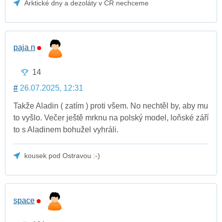
Arktické dny a dezoláty v ČR nechceme
paja n
14
#
26.07.2025, 12:31
Takže Aladin ( zatím ) proti všem. No nechtěl by, aby mu
to vyšlo. Večer ještě mrknu na polský model, loňské září
to s Aladinem bohužel vyhráli.
kousek pod Ostravou :-)
space