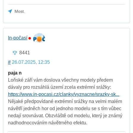
Most.
In-počasí
8441
#
26.07.2025, 12:35
paja n
Loňské září vám doslova všechny modely předem
dávaly pro rozsáhlá území zcela extrémní srážky:
https://www.in-pocasi.cz/clanky/vyznacne/srazky-sk...
Nějaké předpovídané extrémní srážky na velmi malém
návětří jedněch hor od jednoho modelu se s tím vůbec
nedají srovnávat. Obzvláště od modelu, který je známý
nadhodnocováním návětrného efektu.