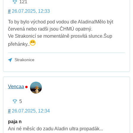
121
#
26.07.2025, 12:33
To by bylo východ pod vodou dle Aladina!Mělo být
červená nebo radši jsou ČHMÚ opatrný.
Ve Strakonicí se momentálně prosvítá slunce.Šup
přehánky..
Strakonice
Vencaa
5
#
26.07.2025, 12:34
paja n
Ani né měsíc do zadu Aladin ultra propadák...