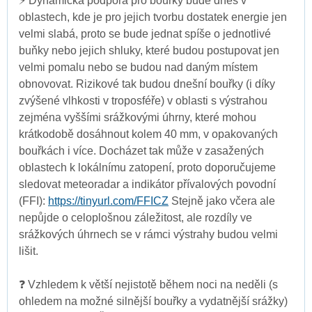
⚡️ Dynamická podpora pro bouřky bude dnes v
oblastech, kde je pro jejich tvorbu dostatek energie jen
velmi slabá, proto se bude jednat spíše o jednotlivé
buňky nebo jejich shluky, které budou postupovat jen
velmi pomalu nebo se budou nad daným místem
obnovovat. Rizikové tak budou dnešní bouřky (i díky
zvýšené vlhkosti v troposféře) v oblasti s výstrahou
zejména vyššími srážkovými úhrny, které mohou
krátkodobě dosáhnout kolem 40 mm, v opakovaných
bouřkách i více. Docházet tak může v zasažených
oblastech k lokálnímu zatopení, proto doporučujeme
sledovat meteoradar a indikátor přívalových povodní
(FFI):
https://tinyurl.com/FFICZ
Stejně jako včera ale
nepůjde o celoplošnou záležitost, ale rozdíly ve
srážkových úhrnech se v rámci výstrahy budou velmi
lišit.
❓ Vzhledem k větší nejistotě během noci na neděli (s
ohledem na možné silnější bouřky a vydatnější srážky)