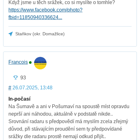
Když jsme u těch srážek, co si myslíte o tomhle?
https://www.facebook.com/photo?
fbid=11850940336624...
Staňkov (okr. Domažlice)
Francois
93
#
26.07.2025, 13:48
In-počasí
Na Šumavě a ani v Pošumaví na spoustě míst opravdu
neprší ani náhodou, aktuálně v podstatě nikde..
Srovnání radaru s předpovědí má myslím zcela zřejmý
důvod, při stávajícím proudění sem ty předpovídané
srážky dle radaru prostě nemají odkud přijít..