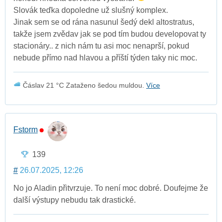
Slovák teďka dopoledne už slušný komplex.
Jinak sem se od rána nasunul šedý dekl altostratus,
takže jsem zvědav jak se pod tím budou developovat ty
stacionáry.. z nich nám tu asi moc nenaprší, pokud
nebude přímo nad hlavou a příští týden taky nic moc.
Čáslav 21 °C Zataženo šedou muldou.
Více
Fstorm
139
#
26.07.2025, 12:26
No jo Aladin přitvrzuje. To není moc dobré. Doufejme že
další výstupy nebudu tak drastické.