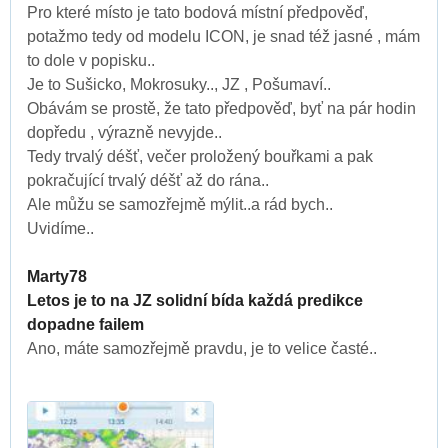
Pro které místo je tato bodová místní předpověď,
potažmo tedy od modelu ICON, je snad též jasné , mám
to dole v popisku..
Je to Sušicko, Mokrosuky.., JZ , Pošumaví..
Obávám se prostě, že tato předpověď, byť na pár hodin
dopředu , výrazně nevyjde..
Tedy trvalý déšť, večer proložený bouřkami a pak
pokračující trvalý déšť až do rána..
Ale můžu se samozřejmě mýlit..a rád bych..
Uvidíme..
Marty78
Letos je to na JZ solidní bída každá predikce
dopadne failem
Ano, máte samozřejmě pravdu, je to velice časté..