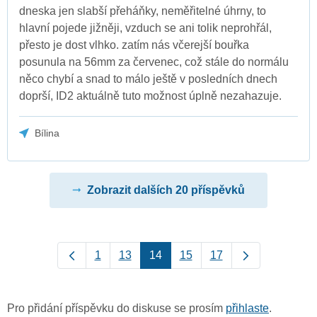
dneska jen slabší přeháňky, neměřitelné úhrny, to
hlavní pojede jižněji, vzduch se ani tolik neprohřál,
přesto je dost vlhko. zatím nás včerejší bouřka
posunula na 56mm za červenec, což stále do normálu
něco chybí a snad to málo ještě v posledních dnech
doprší, ID2 aktuálně tuto možnost úplně nezahazuje.
Bílina
Zobrazit dalších 20 příspěvků
1
13
14
15
17
Pro přidání příspěvku do diskuse se prosím
přihlaste
.