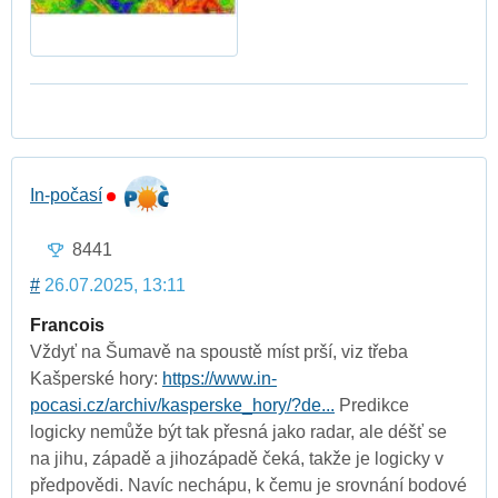
In-počasí
8441
#
26.07.2025, 13:11
Francois
Vždyť na Šumavě na spoustě míst prší, viz třeba
Kašperské hory:
https://www.in-
pocasi.cz/archiv/kasperske_hory/?de...
Predikce
logicky nemůže být tak přesná jako radar, ale déšť se
na jihu, západě a jihozápadě čeká, takže je logicky v
předpovědi. Navíc nechápu, k čemu je srovnání bodové