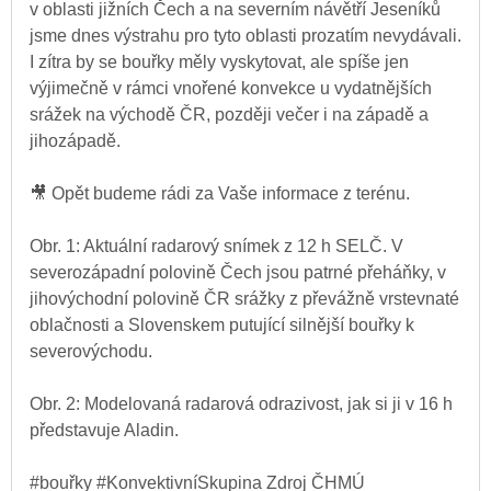
v oblasti jižních Čech a na severním návětří Jeseníků
jsme dnes výstrahu pro tyto oblasti prozatím nevydávali.
I zítra by se bouřky měly vyskytovat, ale spíše jen
výjimečně v rámci vnořené konvekce u vydatnějších
srážek na východě ČR, později večer i na západě a
jihozápadě.
🎥 Opět budeme rádi za Vaše informace z terénu.
Obr. 1: Aktuální radarový snímek z 12 h SELČ. V
severozápadní polovině Čech jsou patrné přeháňky, v
jihovýchodní polovině ČR srážky z převážně vrstevnaté
oblačnosti a Slovenskem putující silnější bouřky k
severovýchodu.
Obr. 2: Modelovaná radarová odrazivost, jak si ji v 16 h
představuje Aladin.
#bouřky #KonvektivníSkupina Zdroj ČHMÚ