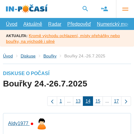
Přejít
na
hlavní
obsah
Úvod
Aktuálně
Radar
Předpověď
Numerický model
Kromě východu ochlazení, místy přeháňky nebo
AKTUALITA:
bouřky, na východě i silné
Úvod
Diskuse
Bouřky
Bouřky 24.-26.7.2025
DISKUSE O POČASÍ
Bouřky 24.-26.7.2025
1
...
13
14
15
...
17
Aldy1977