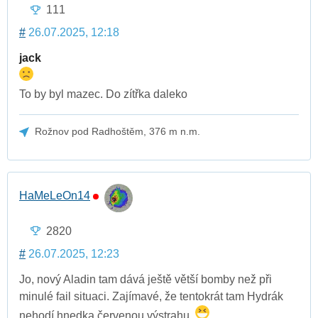
111
#
26.07.2025, 12:18
jack
To by byl mazec. Do zítřka daleko
Rožnov pod Radhoštěm, 376 m n.m.
HaMeLeOn14
2820
#
26.07.2025, 12:23
Jo, nový Aladin tam dává ještě větší bomby než při
minulé fail situaci. Zajímavé, že tentokrát tam Hydrák
nehodí hnedka červenou výstrahu.