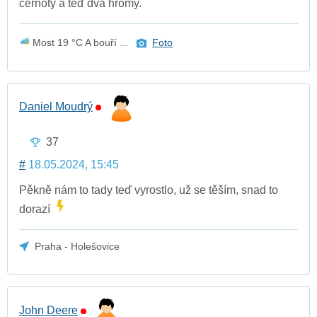
černoty a teď dva hromy.
Most 19 °C A bouří ...
Foto
Daniel Moudrý
37
#
18.05.2024, 15:45
Pěkně nám to tady teď vyrostlo, už se těším, snad to
dorazí
Praha - Holešovice
John Deere