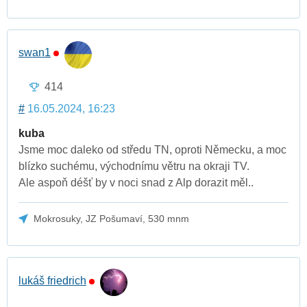
swan1
414
#
16.05.2024, 16:23
kuba
Jsme moc daleko od středu TN, oproti Německu, a moc
blízko suchému, východnímu větru na okraji TV.
Ale aspoň déšť by v noci snad z Alp dorazit měl..
Mokrosuky, JZ Pošumaví, 530 mnm
lukáš friedrich