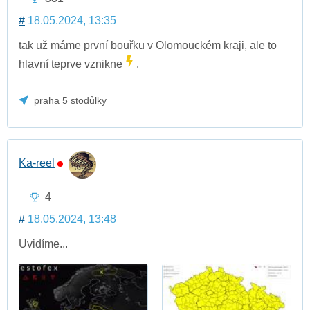
#
18.05.2024, 13:35
tak už máme první bouřku v Olomouckém kraji, ale to
hlavní teprve vznikne
.
praha 5 stodůlky
Ka-reel
4
#
18.05.2024, 13:48
Uvidíme...