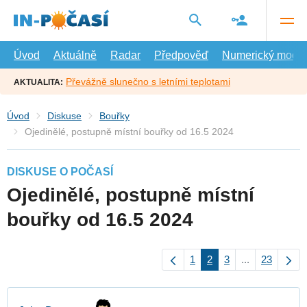
Přejít
na
hlavní
obsah
Úvod
Aktuálně
Radar
Předpověď
Numerický model
Převážně slunečno s letními teplotami
AKTUALITA:
Úvod
Diskuse
Bouřky
Ojedinělé, postupně místní bouřky od 16.5 2024
DISKUSE O POČASÍ
Ojedinělé, postupně místní
bouřky od 16.5 2024
1
2
3
...
23