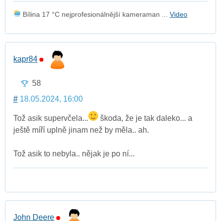
Bílina 17 °C nejprofesionálnější kameraman ...
Video
kapr84
58
#
18.05.2024, 16:00
Tož asik supervčela...
škoda, že je tak daleko... a
ještě míří uplně jinam než by měla.. ah.
Tož asik to nebyla.. nějak je po ní...
John Deere