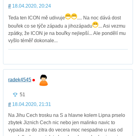
#
18.04.2020, 20:24
Teda ten ICON mě udivuje
.... Na noc dává dost
bouřek co se týče západu a jihozápadu
... Asi vezmu
zpátky, že ICON je na bouřky nejlepší... Ale pondělí mu
vyšlo téměř dokonale...
radek4545
51
#
18.04.2020, 21:31
Na Jihu Cech trosku na S a hlavne kolem Lipna prselo
zbytek Jiznich Cech nic nebo jen malinko navic to
vypada ze do zitra do vecera moc nespadne u nas od