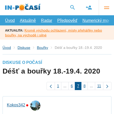
Přejít
na
hlavní
obsah
Úvod
Aktuálně
Radar
Předpověď
Numerický model
Kromě východu ochlazení, místy přeháňky nebo
AKTUALITA:
bouřky, na východě i silné
Úvod
Diskuse
Bouřky
Déšť a bouřky 18.-19.4. 2020
DISKUSE O POČASÍ
Déšť a bouřky 18.-19.4. 2020
1
...
6
7
8
...
11
Kokos342