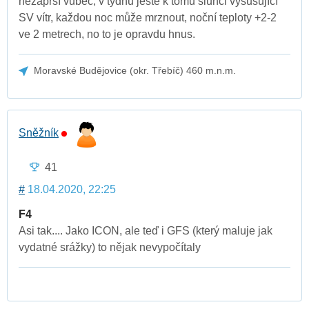
nezaprší vůbec, v týdnu ještě k tomu slunci vysušující
SV vítr, každou noc může mrznout, noční teploty +2-2
ve 2 metrech, no to je opravdu hnus.
Moravské Budějovice (okr. Třebíč) 460 m.n.m.
Sněžník
41
#
18.04.2020, 22:25
F4
Asi tak.... Jako ICON, ale teď i GFS (který maluje jak
vydatné srážky) to nějak nevypočítaly