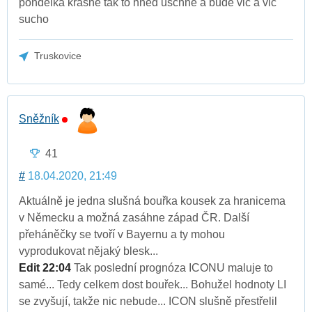
pondelka krasne tak to hned uschne a bude vic a vic
sucho
Truskovice
Sněžník
41
#
18.04.2020, 21:49
Aktuálně je jedna slušná bouřka kousek za hranicema
v Německu a možná zasáhne západ ČR. Další
přeháněčky se tvoří v Bayernu a ty mohou
vyprodukovat nějaký blesk...
Edit 22:04
Tak poslední prognóza ICONU maluje to
samé... Tedy celkem dost bouřek... Bohužel hodnoty LI
se zvyšují, takže nic nebude... ICON slušně přestřelil