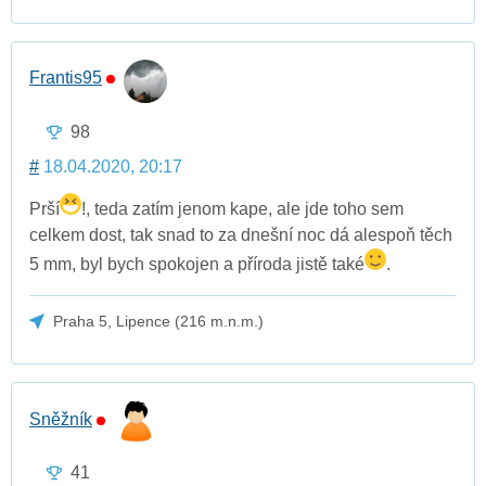
Frantis95
98
#
18.04.2020, 20:17
Prší
!, teda zatím jenom kape, ale jde toho sem
celkem dost, tak snad to za dnešní noc dá alespoň těch
5 mm, byl bych spokojen a příroda jistě také
.
Praha 5, Lipence (216 m.n.m.)
Sněžník
41