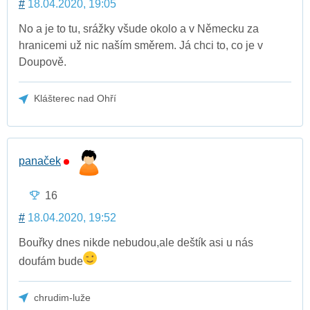
#
18.04.2020, 19:05
No a je to tu, srážky všude okolo a v Německu za
hranicemi už nic naším směrem. Já chci to, co je v
Doupově.
Klášterec nad Ohří
panaček
16
#
18.04.2020, 19:52
Bouřky dnes nikde nebudou,ale deštík asi u nás
doufám bude
chrudim-luže