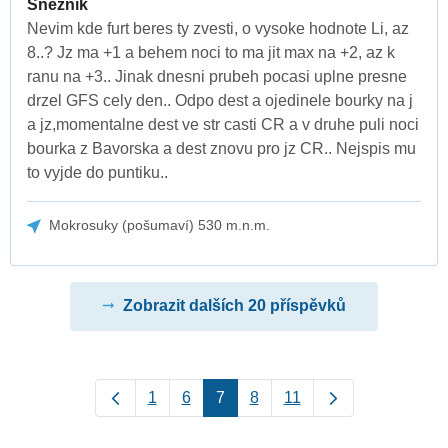
Sněžník
Nevim kde furt beres ty zvesti, o vysoke hodnote Li, az
8..? Jz ma +1 a behem noci to ma jit max na +2, az k
ranu na +3.. Jinak dnesni prubeh pocasi uplne presne
drzel GFS cely den.. Odpo dest a ojedinele bourky na j
a jz,momentalne dest ve str casti CR a v druhe puli noci
bourka z Bavorska a dest znovu pro jz CR.. Nejspis mu
to vyjde do puntiku..
Mokrosuky (pošumaví) 530 m.n.m.
Zobrazit dalších 20 příspěvků
1
6
7
8
11