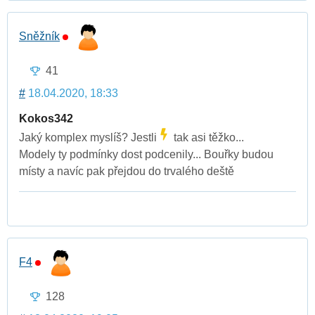
Sněžník
41
#
18.04.2020, 18:33
Kokos342
Jaký komplex myslíš? Jestli
tak asi těžko...
Modely ty podmínky dost podcenily... Bouřky budou
místy a navíc pak přejdou do trvalého deště
F4
128