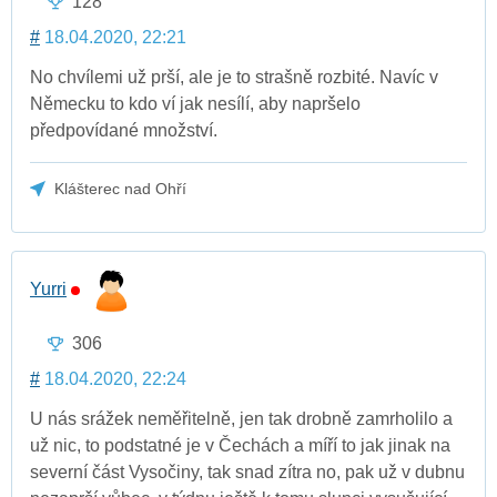
128
#
18.04.2020, 22:21
No chvílemi už prší, ale je to strašně rozbité. Navíc v
Německu to kdo ví jak nesílí, aby napršelo
předpovídané množství.
Klášterec nad Ohří
Yurri
306
#
18.04.2020, 22:24
U nás srážek neměřitelně, jen tak drobně zamrholilo a
už nic, to podstatné je v Čechách a míří to jak jinak na
severní část Vysočiny, tak snad zítra no, pak už v dubnu