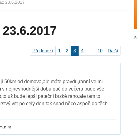
 až 23.6.2017
 23.6.2017
Předchozí
1
2
3
4
...
10
Další
i 50km od domova,ale máte pravdu,ranní velmi
 v nejnevhodnější dobu,pač do večera bude vše
,to už bude lepší páteční brzké ráno,ale tam to
rstvý vítr po celý den,tak snad něco aspoň do těch
 m.n.m.