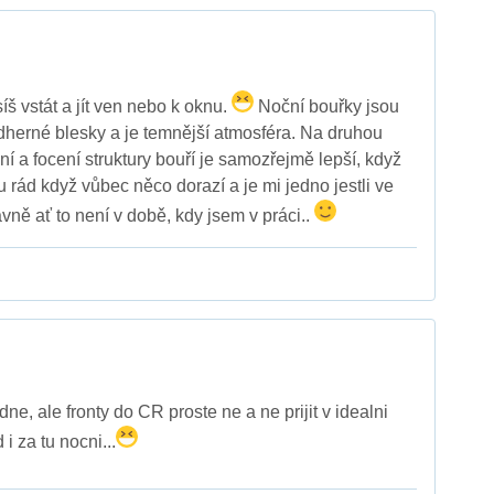
íš vstát a jít ven nebo k oknu.
Noční bouřky jsou
ádherné blesky a je temnější atmosféra. Na druhou
í a focení struktury bouří je samozřejmě lepší, když
 rád když vůbec něco dorazí a je mi jedno jestli ve
vně ať to není v době, kdy jsem v práci..
 dne, ale fronty do CR proste ne a ne prijit v idealni
i za tu nocni...