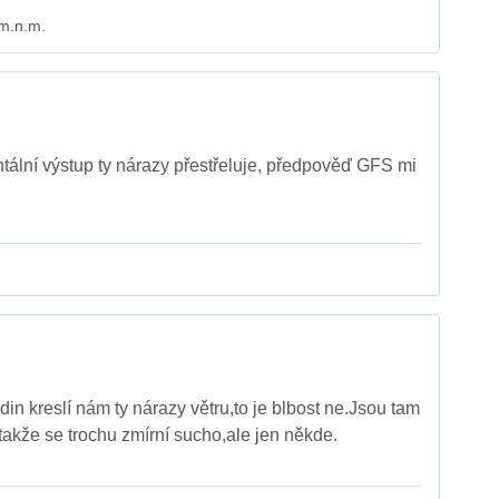
 m.n.m.
tální výstup ty nárazy přestřeluje, předpověď GFS mi
din kreslí nám ty nárazy větru,to je blbost ne.Jsou tam
 takže se trochu zmírní sucho,ale jen někde.