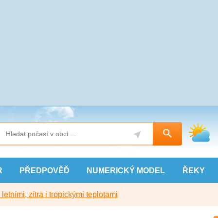
R
PŘEDPOVĚĎ
NUMERICKÝ
MODEL
ŘEKY
etními, zítra i tropickými teplotami