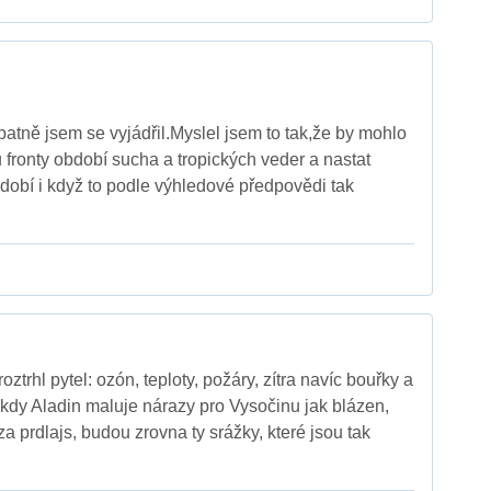
patně jsem se vyjádřil.Myslel jsem to tak,že by mohlo
 fronty období sucha a tropických veder a nastat
bdobí i když to podle výhledové předpovědi tak
ztrhl pytel: ozón, teploty, požáry, zítra navíc bouřky a
, kdy Aladin maluje nárazy pro Vysočinu jak blázen,
za prdlajs, budou zrovna ty srážky, které jsou tak