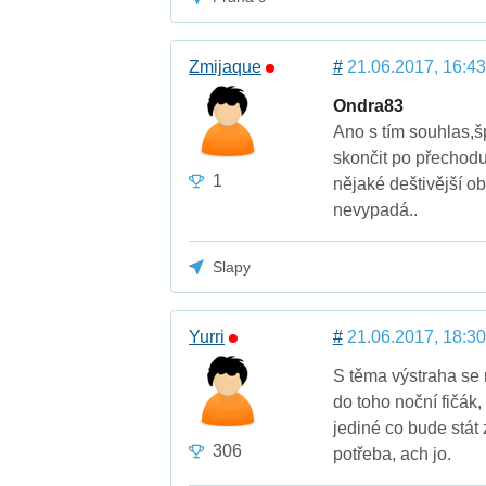
Zmijaque
#
21.06.2017, 16:43
Ondra83
Ano s tím souhlas,š
skončit po přechodu
1
nějaké deštivější o
nevypadá..
Slapy
Yurri
#
21.06.2017, 18:30
S těma výstraha se ro
do toho noční fičák
jediné co bude stát 
306
potřeba, ach jo.