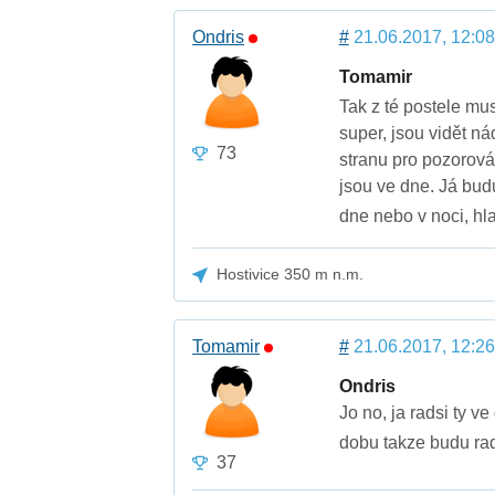
Ondris
#
21.06.2017, 12:08
Tomamir
Tak z té postele mus
super, jsou vidět n
73
stranu pro pozorován
jsou ve dne. Já budu
dne nebo v noci, hla
Hostivice 350 m n.m.
Tomamir
#
21.06.2017, 12:26
Ondris
Jo no, ja radsi ty ve
dobu takze budu rad 
37