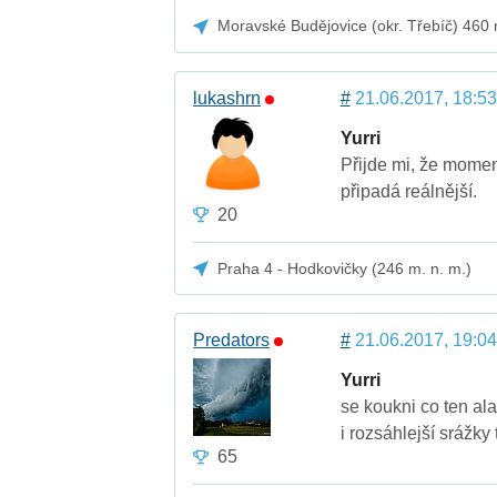
Moravské Budějovice (okr. Třebíč) 460
lukashrn
#
21.06.2017, 18:53
Yurri
Přijde mi, že momen
připadá reálnější.
20
Praha 4 - Hodkovičky (246 m. n. m.)
Predators
#
21.06.2017, 19:04
Yurri
se koukni co ten ala
i rozsáhlejší srážky
65