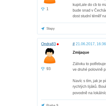
kupit,ale do cb to m
1
bude snad v Čechách
dost studní téměř n
Slapy
Ondra83
#
21.06.2017, 16:36
Zmijaque
Zálivku to potřebuj
93
ve druhé polovině př
Navíc s tím, jak je
rychlých lijáků. Bou
povodně na lokální
Praha 9