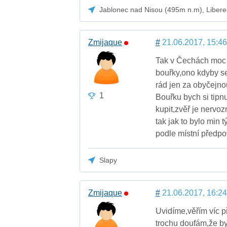
Jablonec nad Nisou (495m n.m), Libere
Zmijaque
#
21.06.2017, 15:46
Tak v Čechách moc 
bouřky,ono kdyby s
rád jen za obyčejno
1
Bouřku bych si tipnu
kupit,zvěř je nervozn
tak jak to bylo min
podle místní předpo
Slapy
Zmijaque
#
21.06.2017, 16:24
Uvidíme,věřím víc př
trochu doufám,že by 