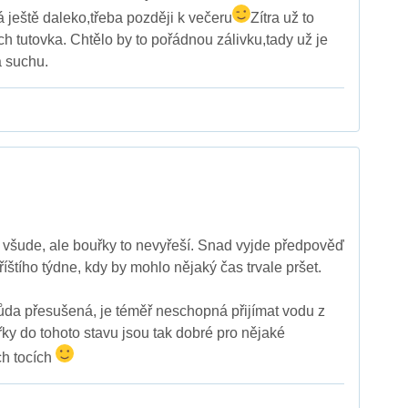
á ještě daleko,třeba později k večeru
Zítra už to
 tutovka. Chtělo by to pořádnou zálivku,tady už je
a suchu.
e všude, ale bouřky to nevyřeší. Snad vyjde předpověď
íštího týdne, kdy by mohlo nějaký čas trvale pršet.
 půda přesušená, je téměř neschopná přijímat vodu z
řky do tohoto stavu jsou tak dobré pro nějaké
ch tocích