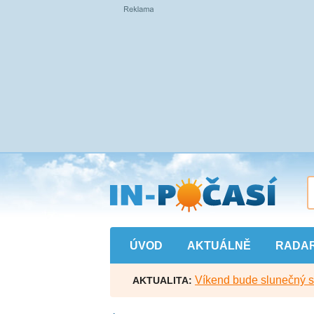
Přejít
na
hlavní
obsah
ÚVOD
AKTUÁLNĚ
RADA
Víkend bude slunečný s l
AKTUALITA: