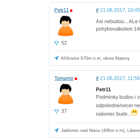
Petr11
#
21.06.2017, 10:45
Asi nebudou... ALe i
pohybovatkolem 1400
52
Křížovice 570m.n.m, okres Klatovy
Tomamir
#
21.06.2017, 11:58
Petr11
Podminky budou i v 
odpoledne/vecer nez
37
nakonec bude...
Jablonec nad Nisou (495m n.m), Libere