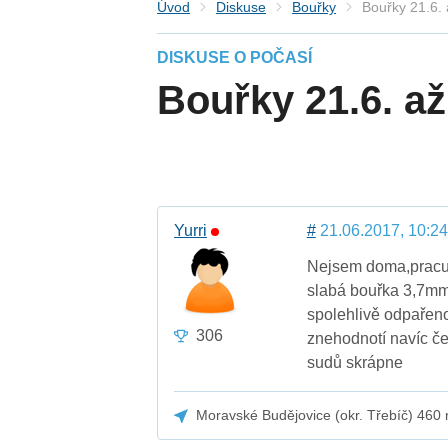
Úvod
Diskuse
Bouřky
Bouřky 21.6.
DISKUSE O POČASÍ
Bouřky 21.6. až
Yurri
#
21.06.2017, 10:24
Nejsem doma,pracuj
slabá bouřka 3,7mm
spolehlivě odpařeno
306
znehodnotí navíc če
sudů skrápne
Moravské Budějovice (okr. Třebíč) 460