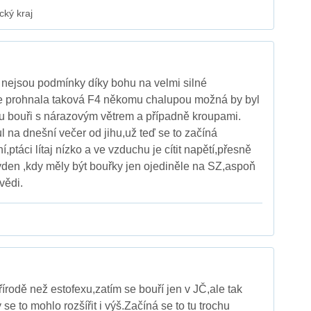
cký kraj
nejsou podmínky díky bohu na velmi silné
e prohnala taková F4 někomu chalupou možná by byl
u bouři s nárazovým větrem a případně kroupami.
l na dnešní večer od jihu,už teď se to začíná
í,ptáci lítaj nízko a ve vzduchu je cítit napětí,přesně
 týden ,kdy měly být bouřky jen ojediněle na SZ,aspoň
vědi.
írodě než estofexu,zatím se bouří jen v JČ,ale tak
se to mohlo rozšířit i výš.Začíná se to tu trochu