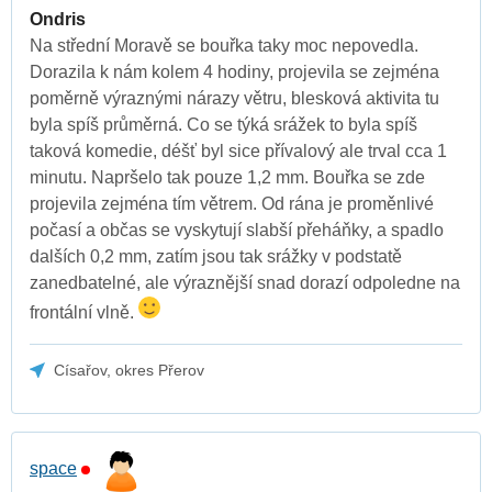
Ondris
Na střední Moravě se bouřka taky moc nepovedla.
Dorazila k nám kolem 4 hodiny, projevila se zejména
poměrně výraznými nárazy větru, blesková aktivita tu
byla spíš průměrná. Co se týká srážek to byla spíš
taková komedie, déšť byl sice přívalový ale trval cca 1
minutu. Napršelo tak pouze 1,2 mm. Bouřka se zde
projevila zejména tím větrem. Od rána je proměnlivé
počasí a občas se vyskytují slabší přeháňky, a spadlo
dalších 0,2 mm, zatím jsou tak srážky v podstatě
zanedbatelné, ale výraznější snad dorazí odpoledne na
frontální vlně.
Císařov, okres Přerov
space