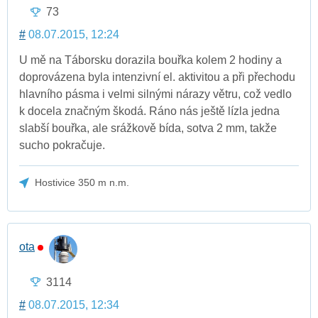
73
#
08.07.2015, 12:24
U mě na Táborsku dorazila bouřka kolem 2 hodiny a
doprovázena byla intenzivní el. aktivitou a při přechodu
hlavního pásma i velmi silnými nárazy větru, což vedlo
k docela značným škodá. Ráno nás ještě lízla jedna
slabší bouřka, ale srážkově bída, sotva 2 mm, takže
sucho pokračuje.
Hostivice 350 m n.m.
ota
3114
#
08.07.2015, 12:34