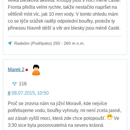
velká blesková aktivita. Kroupy jsou v noci méně časté.
Fronta přešla velmi rychle, takže nestačilo napršet na
většině míst víc, jak 10 mm vody. V tomto ohledu mám
co se týče srážek raději odpolední bouřky, protože ty
přinesou hlavně déšť a vítr ani blesky jsou méně časté.
Radešín (Podřipsko) 250 - 260 m.n.m.
Marek 2
116
#
08.07.2015, 10:50
Proč se zrovna nám na jižní Moravě, kde nejvíce
potřebujeme vodu, bouřky vyhnuly, mi není zcela jasné,
asi zásah vyšší moci, která zde chce polopoušť.
Ve
3:30 sice byla pozorovatelná na severu krásná