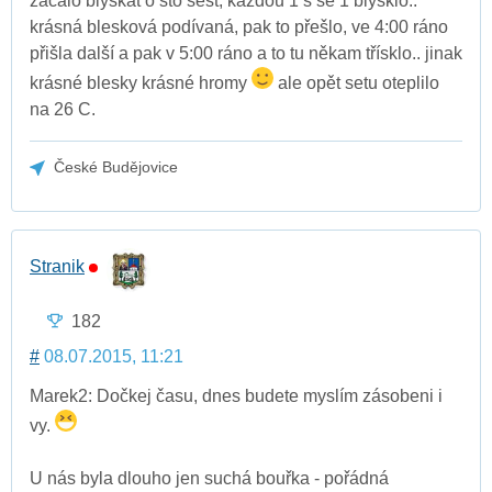
začalo blýskat o sto šest, každou 1 s se 1 blýsklo..
krásná blesková podívaná, pak to přešlo, ve 4:00 ráno
přišla další a pak v 5:00 ráno a to tu někam třísklo.. jinak
krásné blesky krásné hromy
ale opět setu oteplilo
na 26 C.
České Budějovice
Stranik
182
#
08.07.2015, 11:21
Marek2: Dočkej času, dnes budete myslím zásobeni i
vy.
U nás byla dlouho jen suchá bouřka - pořádná