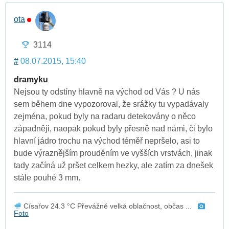
ota
3114
#
08.07.2015, 15:40
dramyku
Nejsou ty odstíny hlavně na východ od Vás ? U nás
sem během dne vypozoroval, že srážky tu vypadávaly
zejména, pokud byly na radaru detekovány o něco
západněji, naopak pokud byly přesně nad námi, či bylo
hlavní jádro trochu na východ téměř nepršelo, asi to
bude výraznějším prouděním ve vyšších vrstvách, jinak
tady začíná už pršet celkem hezky, ale zatím za dnešek
stále pouhé 3 mm.
Císařov 24.3 °C Převážně velká oblačnost, občas ...
Foto