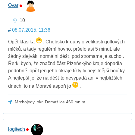
Ovar
10
#
08.07.2015, 11:36
Opět klasika
. Chebsko kroupy o velikosti golfových
míčků, a tady regulérní hovno, pršelo asi 5 minut, ale
žádný slejvák, normální déšť, pod stromama je sucho..
Řerkl bych, že značná část Plzeňskýho kraje dopadla
podobně, opět jen jeho okraje lízly ty nejsilnější bouřky.
A nejlepší je, že na déšť to nevypadá ani v nejbližších
dnech, to na Moravě aspoň jo
.
Mrchojedy, okr. Domažlice 460 mn.m.
logitech