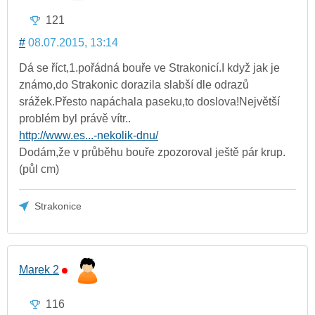
121
#
08.07.2015, 13:14
Dá se říct,1.pořádná bouře ve Strakonicí.I když jak je
známo,do Strakonic dorazila slabší dle odrazů
srážek.Přesto napáchala paseku,to doslova!Největší
problém byl právě vítr..
http://www.es...-nekolik-dnu/
Dodám,že v průběhu bouře zpozoroval ještě pár krup.
(půl cm)
Strakonice
Marek 2
116