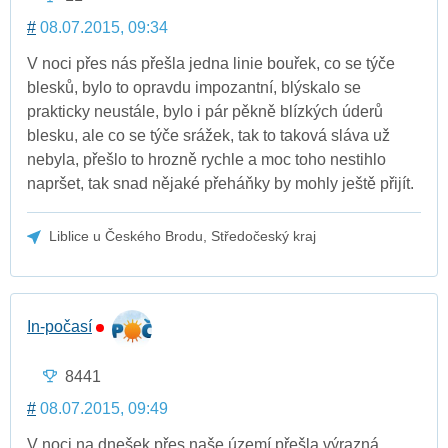
#
08.07.2015, 09:34
V noci přes nás přešla jedna linie bouřek, co se týče
blesků, bylo to opravdu impozantní, blýskalo se
prakticky neustále, bylo i pár pěkně blízkých úderů
blesku, ale co se týče srážek, tak to taková sláva už
nebyla, přešlo to hrozně rychle a moc toho nestihlo
napršet, tak snad nějaké přeháňky by mohly ještě přijít.
Liblice u Českého Brodu, Středočeský kraj
In-počasí
8441
#
08.07.2015, 09:49
V noci na dnešek přes naše území přešla výrazná