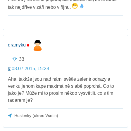
tak nejdříve v září nebo v říjnu.
dramyku
33
#
08.07.2015, 15:28
Aha, takkže jsou nad námi světle zelené odrazy a
venku jenom kape maximálně slabě poprchá. Co to
jako je? Může mi to prosím někdo vysvětlit, co s tím
radarem je?
Huslenky (okres Vsetin)