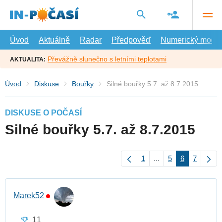
Přejít
na
hlavní
obsah
Úvod
Aktuálně
Radar
Předpověď
Numerický model
Převážně slunečno s letními teplotami
AKTUALITA:
Úvod
Diskuse
Bouřky
Silné bouřky 5.7. až 8.7.2015
DISKUSE O POČASÍ
Silné bouřky 5.7. až 8.7.2015
1
...
5
6
7
Marek52
11