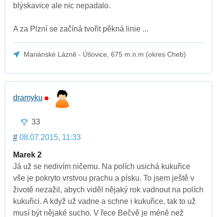
blýskavice ale nic nepadalo.
A za Plzní se začíná tvořit pěkná linie ...
Mariánské Lázně - Úšovice, 675 m.n.m (okres Cheb)
dramyku
33
#
08.07.2015, 11:33
Marek 2
Já už se nedivím ničemu. Na polích usichá kukuřice
vše je pokryto vrstvou prachu a písku. To jsem ještě v
životě nezažil, abych viděl nějaký rok vadnout na polích
kukuřici. A když už vadne a schne i kukuřice, tak to už
musí být nějaké sucho. V řece Bečvě je méně než