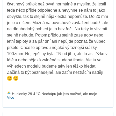
čtvrtinový průtok než bývá normálně a myslím, že jestli
teda něco příjde odpoledne a nevyhne se nám to jako
obvykle, tak to stejně nějak extra nepomůže. Do 20 mm
je to o ničem. Možná na povrchové zavlažení budiž, ale
na dlouhodobý pohled je to bez řeči. Na řeky to vliv mít
stejně nebude. Potom příjdou stejně zase tropy nebo
letní teploty a za pár dní ani nepůjde poznat, že vůbec
pršelo. Chce to opravdu nějaké výraznější srážky
100>mm. Nejlepší by byla TN od jihu, ale to asi těžko v
létě a nebo nějaká zvlněná studená fronta. Ale tu ve
výhledech modelů budeme taky jen těžko hledat.
Začíná to být beznadějné, ale zatím neztrácím naději
Huslenky 29.4 °C Nechápu jak jeto možné, ale moje ...
Více