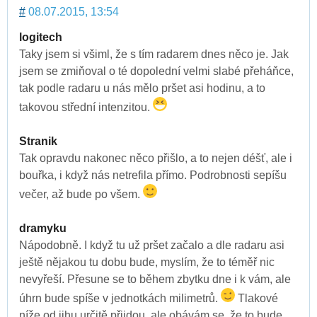
#
08.07.2015, 13:54
logitech
Taky jsem si všiml, že s tím radarem dnes něco je. Jak
jsem se zmiňoval o té dopolední velmi slabé přeháňce,
tak podle radaru u nás mělo pršet asi hodinu, a to
takovou střední intenzitou.
Stranik
Tak opravdu nakonec něco přišlo, a to nejen déšť, ale i
bouřka, i když nás netrefila přímo. Podrobnosti sepíšu
večer, až bude po všem.
dramyku
Nápodobně. I když tu už pršet začalo a dle radaru asi
ještě nějakou tu dobu bude, myslím, že to téměř nic
nevyřeší. Přesune se to během zbytku dne i k vám, ale
úhrn bude spíše v jednotkách milimetrů.
Tlakové
níže od jihu určitě přijdou, ale obávám se, že to bude