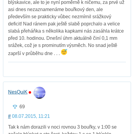
blýskavice, ale to je nyní poměrně k ničemu, za prvé už
asi dnes nezaznamenáme bouřkový den, ale
především se prakticky vůbec nezmírnil srážkový
deficit! Nad ránem pak ještě slabě poprchalo a velice
slabá přeháňka s několika kapkami nás zasáhla krátce
před 10. hodinou. Dnešní úhrn aktuálně činí 0,1 mm
srážek, což je s prominutím výsměch. No snad ještě
zaprší v průběhu dne . . .
NesQuiK
69
#
08.07.2015, 11:21
Tak k nám dorazili v noci rovnou 3 bouřky, v 1:00 se