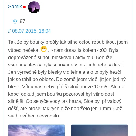
Samik
87
#
08.07.2015, 16:04
Tak že by bouřky prošly tak silné celou republikou, jsem
vůbec nečekal
. Knám dorazila kolem 4:00. Byla
doprovázená silnou bleskovou aktivitou. Bohužel
všechny blesky byly schované v mracích nebo v dešti.
Jen výmečně byly blesky viditelné ale o to byly hezčí
jak se táhli po obleze. Do země jsem viděl jít jen jediný
blesk. Vítr u nás nebyl příliš silný pouze 10 m/s. Ale na
kopci odkud jsem bouřku pozoroval byl vítr o dost
silnější. Co se týče vody tak hrůza, Sice byl přívalový
déšť, ale prošel tak rychle že napršelo jen 1 mm. Což
sucho vůbec nevyřešilo.