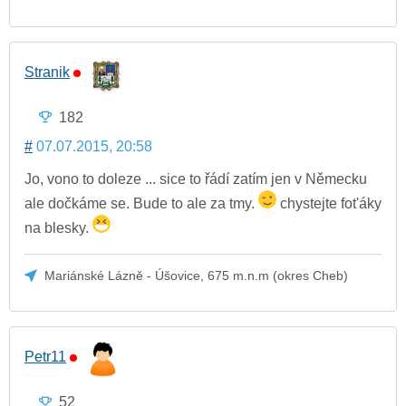
Stranik
182
#
07.07.2015, 20:58
Jo, vono to doleze ... sice to řádí zatím jen v Německu
ale dočkáme se. Bude to ale za tmy.
chystejte fot'áky
na blesky.
Mariánské Lázně - Úšovice, 675 m.n.m (okres Cheb)
Petr11
52