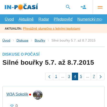
Přejít
na
hlavní
obsah
Úvod
Aktuálně
Radar
Předpověď
Numerický model
Převážně slunečno s letními teplotami
AKTUALITA:
Úvod
Diskuse
Bouřky
Silné bouřky 5.7. až 8.7.2015
DISKUSE O POČASÍ
Silné bouřky 5.7. až 8.7.2015
1
...
3
4
5
...
7
W3A Sokolik
0