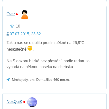
Ovar
10
#
07.07.2015, 23:32
Tak u nás se oteplilo prosím pěkně na 26,8°C,
neskutečné
.
Na S obzoru blízká bez přestání, podle radaru to
vypadá na pěknou paseku na chebsku.
Mrchojedy, okr. Domažlice 460 mn.m.
NesQuiK