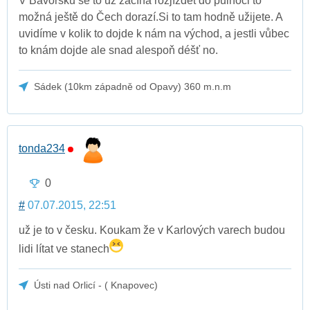
V Bavorsku se to už začíná rozjíždět do půlnoci to
možná ještě do Čech dorazí.Si to tam hodně užijete. A
uvidíme v kolik to dojde k nám na východ, a jestli vůbec
to knám dojde ale snad alespoň déšť no.
Sádek (10km západně od Opavy) 360 m.n.m
tonda234
0
#
07.07.2015, 22:51
už je to v česku. Koukam že v Karlových varech budou
lidi lítat ve stanech
Ústi nad Orlicí - ( Knapovec)