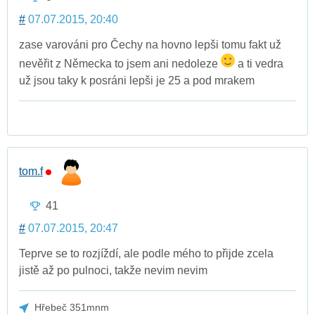
#
07.07.2015, 20:40
zase varováni pro Čechy na hovno lepši tomu fakt už
nevěřit z Německa to jsem ani nedoleze
a ti vedra
už jsou taky k posráni lepši je 25 a pod mrakem
tom.f
41
#
07.07.2015, 20:47
Teprve se to rozjíždí, ale podle mého to přijde zcela
jistě až po pulnoci, takže nevim nevim
Hřebeč 351mnm