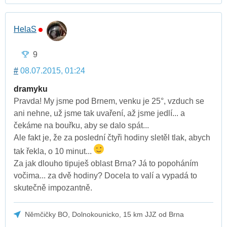
HelaS
9
#
08.07.2015, 01:24
dramyku
Pravda! My jsme pod Brnem, venku je 25°, vzduch se
ani nehne, už jsme tak uvaření, až jsme jedlí... a
čekáme na bouřku, aby se dalo spát...
Ale fakt je, že za poslední čtyři hodiny sletěl tlak, abych
tak řekla, o 10 minut...
Za jak dlouho tipuješ oblast Brna? Já to popoháním
vočima... za dvě hodiny? Docela to valí a vypadá to
skutečně impozantně.
Němčičky BO, Dolnokounicko, 15 km JJZ od Brna