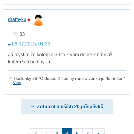
dramyku
33
#
08.07.2015, 01:33
Já myslím že kolem 3:30 to k vám dojde k nám až
kolem 5-6 hodiny :-)
Huslenky 26 °C Budou 2 hodiny ráno a venku je "letní den"
...
Více
Zobrazit dalších 20 příspěvků
1
3
4
5
7