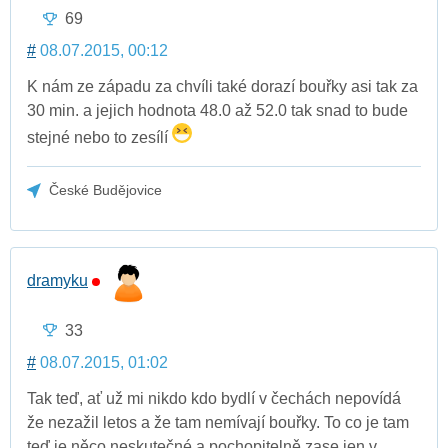
69
#
08.07.2015, 00:12
K nám ze západu za chvíli také dorazí bouřky asi tak za
30 min. a jejich hodnota 48.0 až 52.0 tak snad to bude
stejné nebo to zesílí
České Budějovice
dramyku
33
#
08.07.2015, 01:02
Tak teď, ať už mi nikdo kdo bydlí v čechách nepovídá
že nezažil letos a že tam nemívají bouřky. To co je tam
teď je něco neskutečné a pochopitelně zase jen v