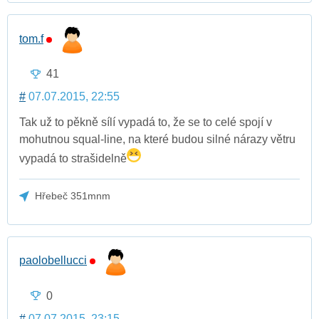
tom.f
41
#
07.07.2015, 22:55
Tak už to pěkně sílí vypadá to, že se to celé spojí v
mohutnou squal-line, na které budou silné nárazy větru
vypadá to strašidelně
Hřebeč 351mnm
paolobellucci
0
#
07.07.2015, 23:15