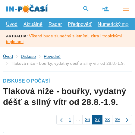
Přejít
na
hlavní
obsah
Úvod
Aktuálně
Radar
Předpověď
Numerický model
Víkend bude slunečný s letními, zítra i tropickými
AKTUALITA:
teplotami
Úvod
Diskuse
Povodně
Tlaková níže - bouřky, vydatný déšť a silný vítr od 28.8.-1.9.
DISKUSE O POČASÍ
Tlaková níže - bouřky, vydatný
déšť a silný vítr od 28.8.-1.9.
1
...
36
37
38
39