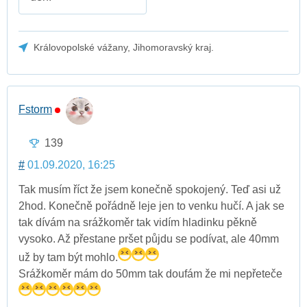
Královopolské vážany, Jihomoravský kraj.
Fstorm
139
#
01.09.2020, 16:25
Tak musím říct že jsem konečně spokojený. Teď asi už
2hod. Konečně pořádně leje jen to venku hučí. A jak se
tak dívám na srážkoměr tak vidím hladinku pěkně
vysoko. Až přestane pršet půjdu se podívat, ale 40mm
už by tam být mohlo.
Srážkoměr mám do 50mm tak doufám že mi nepřeteče