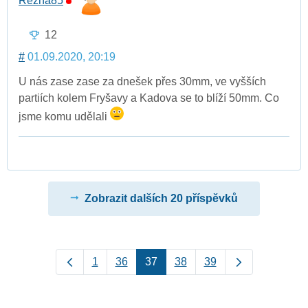
Rezna85
12
#
01.09.2020, 20:19
U nás zase zase za dnešek přes 30mm, ve vyšších
partiích kolem Fryšavy a Kadova se to blíží 50mm. Co
jsme komu udělali
Zobrazit dalších 20 příspěvků
1
36
37
38
39