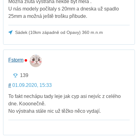
Možná žlutá výstraha někde být měla .
U nás modely počítaly s 20mm a dneska už spadlo
25mm a možná ještě trošku přibude.
Sádek (10km západně od Opavy) 360 m.n.m
Fstorm
139
#
01.09.2020, 15:33
To fakt nechápu tady leje jak cyp asi nejvíc z celého
dne. Kooonečně.
No výstraha stále nic už těžko něco vydají.