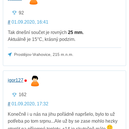
92
#
01.09.2020, 16:41
Tak dnešní součet je rovných
25 mm.
Aktuálně je 15°C, krásný podzim.
Prostějov-Vrahovice, 215 m.n.m.
igor127
162
#
01.09.2020, 17:32
Konečně i u nás na jihu pořádně napršelo, bylo to už
potřeba po tom srpnu...Ale už by se zase mohlo hezky
oteplit na příjemné teploty, +14 je skutečně málo