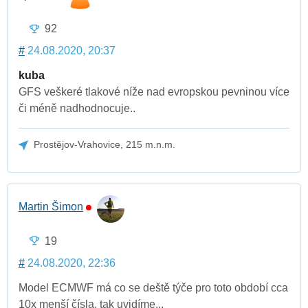
92
#
24.08.2020, 20:37
kuba
GFS veškeré tlakové níže nad evropskou pevninou více
či méně nadhodnocuje..
Prostějov-Vrahovice, 215 m.n.m.
Martin Šimon
19
#
24.08.2020, 22:36
Model ECMWF má co se deště týče pro toto období cca
10x menší čísla, tak uvidíme...