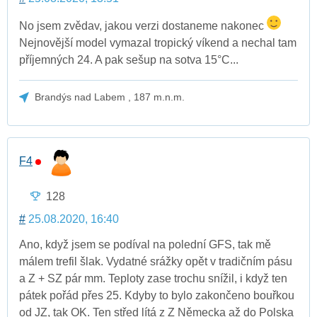
No jsem zvědav, jakou verzi dostaneme nakonec
Nejnovější model vymazal tropický víkend a nechal tam
příjemných 24. A pak sešup na sotva 15°C...
Brandýs nad Labem , 187 m.n.m.
F4
128
#
25.08.2020, 16:40
Ano, když jsem se podíval na polední GFS, tak mě
málem trefil šlak. Vydatné srážky opět v tradičním pásu
a Z + SZ pár mm. Teploty zase trochu snížil, i když ten
pátek pořád přes 25. Kdyby to bylo zakončeno bouřkou
od JZ, tak OK. Ten střed lítá z Z Německa až do Polska