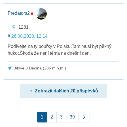
Predators2
1281
#
26.08.2020, 12:14
Podívejte na ty bouřky v Polsku.Tam musí být pěkný
hukot.Škoda že není téma na dnešní den.
Jílové u Děčína (286 m.n.m.)
Zobrazit dalších 20 příspěvků
1
2
3
39