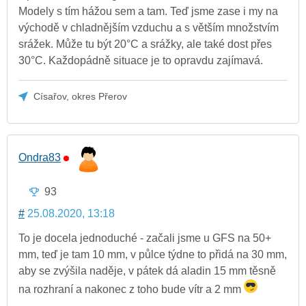
Modely s tím hážou sem a tam. Teď jsme zase i my na
východě v chladnějším vzduchu a s větším množstvím
srážek. Může tu být 20°C a srážky, ale také dost přes
30°C. Každopádně situace je to opravdu zajímavá.
Císařov, okres Přerov
Ondra83
93
#
25.08.2020, 13:18
To je docela jednoduché - začali jsme u GFS na 50+
mm, teď je tam 10 mm, v půlce týdne to přidá na 30 mm,
aby se zvýšila naděje, v pátek dá aladin 15 mm těsně
na rozhraní a nakonec z toho bude vítr a 2 mm