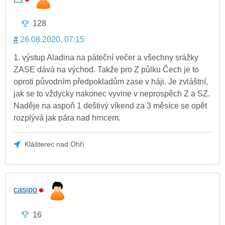
128
#
26.08.2020, 07:15
1. výstup Aladina na páteční večer a všechny srážky
ZASE dává na východ. Takže pro Z půlku Čech je to
oproti původním předpokladům zase v háji. Je zvláštní,
jak se to vždycky nakonec vyvine v neprospěch Z a SZ.
Naděje na aspoň 1 deštivý víkend za 3 měsíce se opět
rozplývá jak pára nad hrncem.
Klášterec nad Ohří
casipo
16