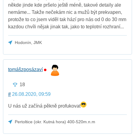
někde jinde kde pršelo ještě méně, takové detaily ale
nemáme... Takže nečekám nic a mužů být prekvapen,
protože to co jsem viděl tak hází pro nás od 0 do 30 mm
kazdou chvíli nějak jinak tak, jako to teplotní rozhraní...
Hodonín, JMK
tomášzposázaví
18
#
26.08.2020, 09:59
U nás už začíná pěkně profukovat
Pertoltice (okr. Kutná hora) 400-520m.n.m