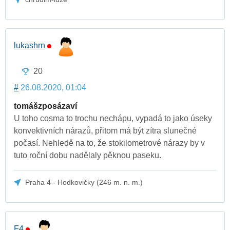
lukashrn
20
#
26.08.2020, 01:04
tomášzposázaví
U toho cosma to trochu nechápu, vypadá to jako úseky
konvektivních nárazů, přitom má být zítra slunečné
počasí. Nehledě na to, že stokilometrové nárazy by v
tuto roční dobu nadělaly pěknou paseku.
Praha 4 - Hodkovičky (246 m. n. m.)
F4