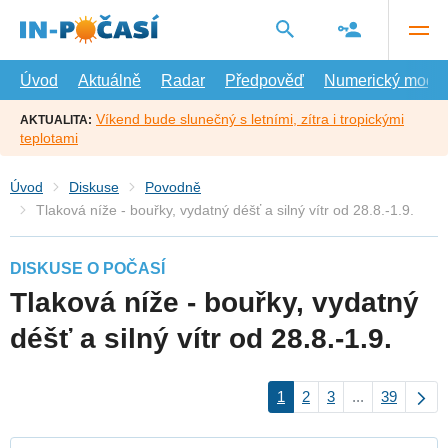
Přejít
na
hlavní
obsah
Úvod
Aktuálně
Radar
Předpověď
Numerický model
Víkend bude slunečný s letními, zítra i tropickými
AKTUALITA:
teplotami
Úvod
Diskuse
Povodně
Tlaková níže - bouřky, vydatný déšť a silný vítr od 28.8.-1.9.
DISKUSE O POČASÍ
Tlaková níže - bouřky, vydatný
déšť a silný vítr od 28.8.-1.9.
1
2
3
...
39