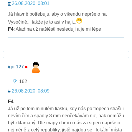
#
26.08.2020, 08:01
Já hlavně potřebuju, aby o víkendu nepršelo na
Vysočině... takže je to asi v háji...
F4
: Aladina už naštěstí nesleduji a je mi lépe
igor127
162
#
26.08.2020, 08:09
F4
Já už po tom minulém fiasku, kdy nás po tropech strašili
nevím čím a spadly 3 mm neočekávám nic, pak nemůžu
být zklamaný. Dle mapy chmi u nás za srpen napršelo
nejméně z celý republiky, jistě najdou se i lokální místa