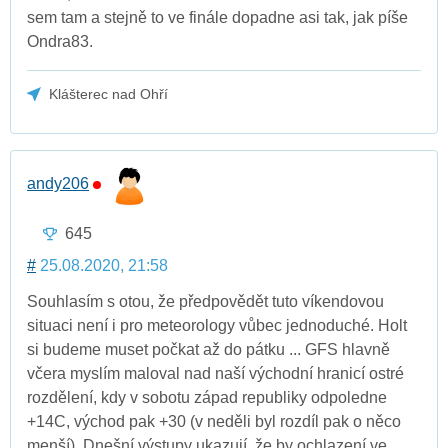
sem tam a stejně to ve finále dopadne asi tak, jak píše
Ondra83.
Klášterec nad Ohří
andy206
645
#
25.08.2020, 21:58
Souhlasím s otou, že předpovědět tuto víkendovou
situaci není i pro meteorology vůbec jednoduché. Holt
si budeme muset počkat až do pátku ... GFS hlavně
včera myslím maloval nad naší východní hranicí ostré
rozdělení, kdy v sobotu západ republiky odpoledne
+14C, východ pak +30 (v neděli byl rozdíl pak o něco
menší). Dnešní výstupy ukazují, že by ochlazení ve