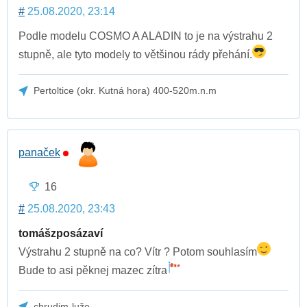
#
25.08.2020, 23:14
Podle modelu COSMO A ALADIN to je na výstrahu 2
stupně, ale tyto modely to většinou rády přehání.
Pertoltice (okr. Kutná hora) 400-520m.n.m
panaček
16
#
25.08.2020, 23:43
tomášzposázaví
Výstrahu 2 stupně na co? Vítr ? Potom souhlasím
Bude to asi pěknej mazec zítra
chrudim-luže