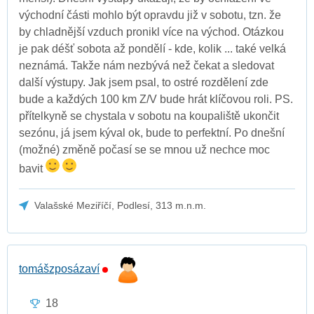
východní části mohlo být opravdu již v sobotu, tzn. že
by chladnější vzduch pronikl více na východ. Otázkou
je pak déšť sobota až pondělí - kde, kolik ... také velká
neznámá. Takže nám nezbývá než čekat a sledovat
další výstupy. Jak jsem psal, to ostré rozdělení zde
bude a každých 100 km Z/V bude hrát klíčovou roli. PS.
přítelkyně se chystala v sobotu na koupaliště ukončit
sezónu, já jsem kýval ok, bude to perfektní. Po dnešní
(možné) změně počasí se se mnou už nechce moc
bavit
Valašské Meziříčí, Podlesí, 313 m.n.m.
tomášzposázaví
18