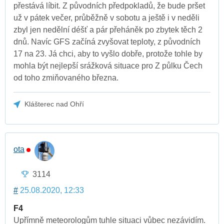
přestává líbit. Z původních předpokladů, že bude pršet
už v pátek večer, průběžně v sobotu a ještě i v neděli
zbyl jen nedělní déšť a pár přeháněk po zbytek těch 2
dnů. Navíc GFS začíná zvyšovat teploty, z původních
17 na 23. Já chci, aby to vyšlo dobře, protože tohle by
mohla být nejlepší srážková situace pro Z půlku Čech
od toho zmiňovaného března.
Klášterec nad Ohří
ota
3114
#
25.08.2020, 12:33
F4
Upřímně meteorologům tuhle situaci vůbec nezávidím.