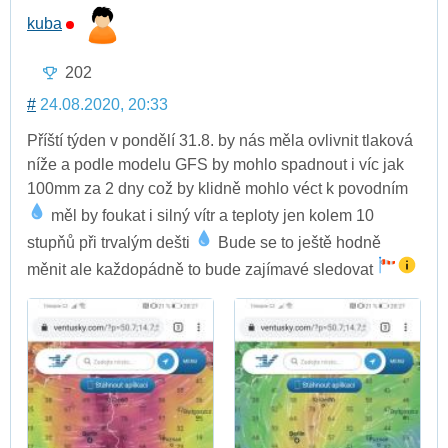
kuba
202
#
24.08.2020, 20:33
Příští týden v pondělí 31.8. by nás měla ovlivnit tlaková
níže a podle modelu GFS by mohlo spadnout i víc jak
100mm za 2 dny což by klidně mohlo véct k povodním
měl by foukat i silný vítr a teploty jen kolem 10
stupňů při trvalým dešti
Bude se to ještě hodně
měnit ale každopádně to bude zajímavé sledovat