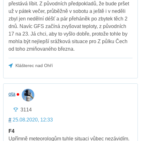
přestává líbit. Z původních předpokladů, že bude pršet
už v pátek večer, průběžně v sobotu a ještě i v neděli
zbyl jen nedělní déšť a pár přeháněk po zbytek těch 2
dnů. Navíc GFS začíná zvyšovat teploty, z původních
17 na 23. Já chci, aby to vyšlo dobře, protože tohle by
mohla být nejlepší srážková situace pro Z půlku Čech
od toho zmiňovaného března.
Klášterec nad Ohří
ota
3114
#
25.08.2020, 12:33
F4
Upřímně meteorologům tuhle situaci vůbec nezávidím.