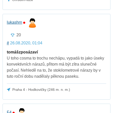
lukashrn
20
#
26.08.2020, 01:04
tomášzposázaví
U toho cosma to trochu nechápu, vypadá to jako úseky
konvektivních nárazů, přitom má být zítra slunečné
počasí. Nehledě na to, že stokilometrové nárazy by v
tuto roční dobu nadělaly pěknou paseku.
Praha 4 - Hodkovičky (246 m. n. m.)
F4