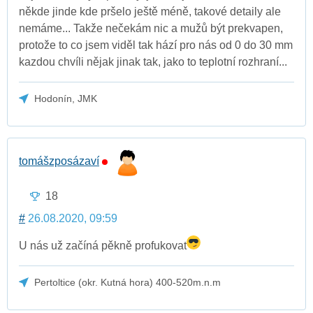
někde jinde kde pršelo ještě méně, takové detaily ale
nemáme... Takže nečekám nic a mužů být prekvapen,
protože to co jsem viděl tak hází pro nás od 0 do 30 mm
kazdou chvíli nějak jinak tak, jako to teplotní rozhraní...
Hodonín, JMK
tomášzposázaví
18
#
26.08.2020, 09:59
U nás už začíná pěkně profukovat
Pertoltice (okr. Kutná hora) 400-520m.n.m