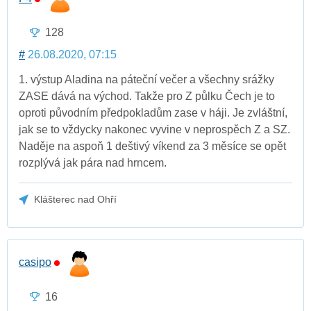
128
#
26.08.2020, 07:15
1. výstup Aladina na páteční večer a všechny srážky
ZASE dává na východ. Takže pro Z půlku Čech je to
oproti původním předpokladům zase v háji. Je zvláštní,
jak se to vždycky nakonec vyvine v neprospěch Z a SZ.
Naděje na aspoň 1 deštivý víkend za 3 měsíce se opět
rozplývá jak pára nad hrncem.
Klášterec nad Ohří
casipo
16