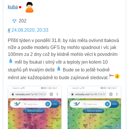
kuba
202
#
24.08.2020, 20:33
Příští týden v pondělí 31.8. by nás měla ovlivnit tlaková
níže a podle modelu GFS by mohlo spadnout i víc jak
100mm za 2 dny což by klidně mohlo véct k povodním
měl by foukat i silný vítr a teploty jen kolem 10
stupňů při trvalým dešti
Bude se to ještě hodně
měnit ale každopádně to bude zajímavé sledovat