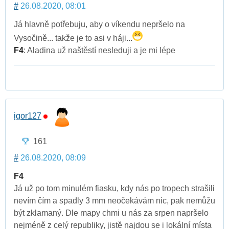
#
26.08.2020, 08:01
Já hlavně potřebuju, aby o víkendu nepršelo na
Vysočině... takže je to asi v háji...
F4
: Aladina už naštěstí nesleduji a je mi lépe
igor127
161
#
26.08.2020, 08:09
F4
Já už po tom minulém fiasku, kdy nás po tropech strašili
nevím čím a spadly 3 mm neočekávám nic, pak nemůžu
být zklamaný. Dle mapy chmi u nás za srpen napršelo
nejméně z celý republiky, jistě najdou se i lokální místa