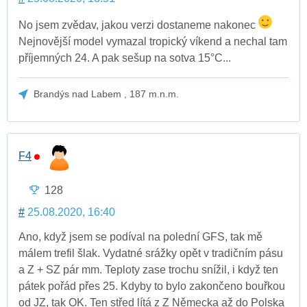
No jsem zvědav, jakou verzi dostaneme nakonec
Nejnovější model vymazal tropický víkend a nechal tam
příjemných 24. A pak sešup na sotva 15°C...
Brandýs nad Labem , 187 m.n.m.
F4
128
#
25.08.2020, 16:40
Ano, když jsem se podíval na polední GFS, tak mě
málem trefil šlak. Vydatné srážky opět v tradičním pásu
a Z + SZ pár mm. Teploty zase trochu snížil, i když ten
pátek pořád přes 25. Kdyby to bylo zakončeno bouřkou
od JZ, tak OK. Ten střed lítá z Z Německa až do Polska