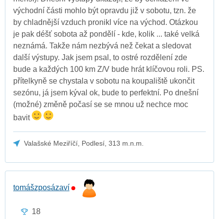
východní části mohlo být opravdu již v sobotu, tzn. že
by chladnější vzduch pronikl více na východ. Otázkou
je pak déšť sobota až pondělí - kde, kolik ... také velká
neznámá. Takže nám nezbývá než čekat a sledovat
další výstupy. Jak jsem psal, to ostré rozdělení zde
bude a každých 100 km Z/V bude hrát klíčovou roli. PS.
přítelkyně se chystala v sobotu na koupaliště ukončit
sezónu, já jsem kýval ok, bude to perfektní. Po dnešní
(možné) změně počasí se se mnou už nechce moc
bavit
Valašské Meziříčí, Podlesí, 313 m.n.m.
tomášzposázaví
18