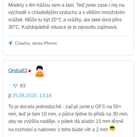
Modely s tím hážou sem a tam. Teď jsme zase i my na
východě v chladnějším vzduchu a s větším množstvím
srážek. Může tu být 20°C a srážky, ale také dost přes
30°C. Každopádně situace je to opravdu zajímavá.
Císařov, okres Přerov
Ondra83
93
#
25.08.2020, 13:18
To je docela jednoduché - začali jsme u GFS na 50+
mm, teď je tam 10 mm, v půlce týdne to přidá na 30 mm,
aby se zvýšila naděje, v pátek dá aladin 15 mm těsně
na rozhraní a nakonec z toho bude vítr a 2 mm