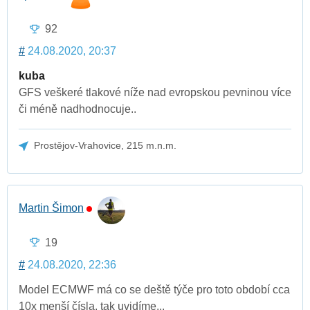
92
#
24.08.2020, 20:37
kuba
GFS veškeré tlakové níže nad evropskou pevninou více
či méně nadhodnocuje..
Prostějov-Vrahovice, 215 m.n.m.
Martin Šimon
19
#
24.08.2020, 22:36
Model ECMWF má co se deště týče pro toto období cca
10x menší čísla, tak uvidíme...