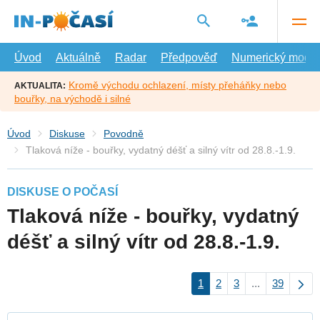
Přejít
na
hlavní
obsah
Úvod
Aktuálně
Radar
Předpověď
Numerický model
Kromě východu ochlazení, místy přeháňky nebo
AKTUALITA:
bouřky, na východě i silné
Úvod
Diskuse
Povodně
Tlaková níže - bouřky, vydatný déšť a silný vítr od 28.8.-1.9.
DISKUSE O POČASÍ
Tlaková níže - bouřky, vydatný
déšť a silný vítr od 28.8.-1.9.
1
2
3
...
39