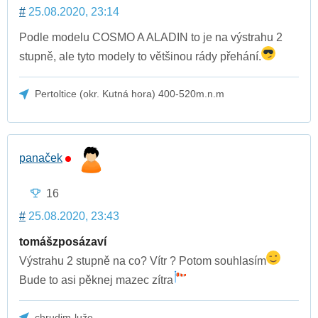
#
25.08.2020, 23:14
Podle modelu COSMO A ALADIN to je na výstrahu 2
stupně, ale tyto modely to většinou rády přehání.
Pertoltice (okr. Kutná hora) 400-520m.n.m
panaček
16
#
25.08.2020, 23:43
tomášzposázaví
Výstrahu 2 stupně na co? Vítr ? Potom souhlasím
Bude to asi pěknej mazec zítra
chrudim-luže