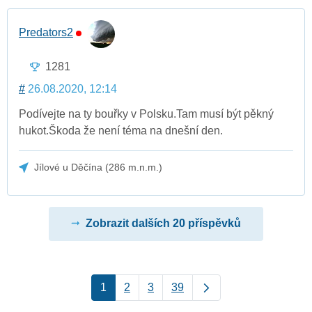
Predators2
1281
#
26.08.2020, 12:14
Podívejte na ty bouřky v Polsku.Tam musí být pěkný
hukot.Škoda že není téma na dnešní den.
Jílové u Děčína (286 m.n.m.)
Zobrazit dalších 20 příspěvků
1
2
3
39